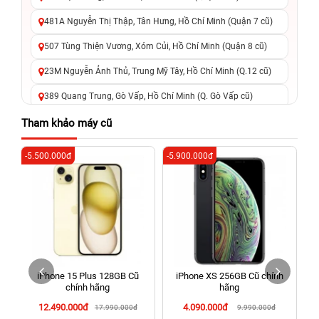
481A Nguyễn Thị Thập, Tân Hưng, Hồ Chí Minh (Quận 7 cũ)
507 Tùng Thiện Vương, Xóm Củi, Hồ Chí Minh (Quận 8 cũ)
23M Nguyễn Ảnh Thủ, Trung Mỹ Tây, Hồ Chí Minh (Q.12 cũ)
389 Quang Trung, Gò Vấp, Hồ Chí Minh (Q. Gò Vấp cũ)
625 - 625A Âu Cơ, Tân Phú, Hồ Chí Minh (Quận Tân Phú cũ)
Tham khảo máy cũ
326 Lê Văn Việt, Tăng Nhơn Phú, Hồ Chí Minh (Q.9 TP. Thủ
-5.500.000đ
-5.900.000đ
-3
Đức cũ)
256 Võ Văn Ngân, Thủ Đức, Hồ Chí Minh (Bình Thọ, TP. Thủ
Đức Cũ)
70 Nguyễn An Ninh, Dĩ An, Hồ Chí Minh (Bình Dương Cũ)
24h Vũng Tàu: 162A Ba Cu, Vũng Tàu, Hồ Chí Minh (TP. Vũng
Tàu cũ)
iPhone 15 Plus 128GB Cũ
iPhone XS 256GB Cũ chính
198 Hoàng Văn Thụ, Tân Sơn Nhất, Hồ Chí Minh (Tân Bình
chính hãng
hãng
cũ)
12.490.000đ
4.090.000đ
17.990.000đ
9.990.000đ