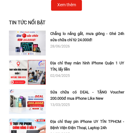
Xem thêm
TIN TỨC NỔI BẬT
Chẳng lo nắng gắt, mưa giông - Ghé 24h
sửa chữa chỉ từ 24.000đ!
28/06/2026
Địa chỉ thay màn hình iPhone Quận 1 UY
TÍN, lấy liền
02/04/2025
Sửa chữa có DEAL - TẶNG Voucher
200.000đ mua iPhone Like New
13/03/2025
Địa chỉ thay pin iPhone UY TÍN TPHCM -
Bệnh Viện Điện Thoại, Laptop 24h