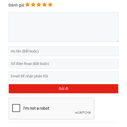
Đánh giá:
Xem thêm
: Tham khảo địa chỉ
thay pin Samsung J7 Prime
đúng chuẩn zin 100%.