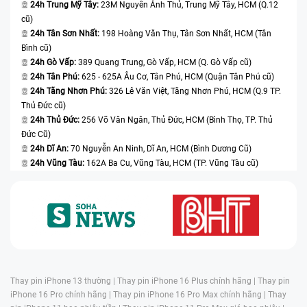
24h Trung Mỹ Tây:
23M Nguyễn Ảnh Thủ, Trung Mỹ Tây, HCM (Q.12
cũ)
24h Tân Sơn Nhất:
198 Hoàng Văn Thụ, Tân Sơn Nhất, HCM (Tân
Bình cũ)
24h Gò Vấp:
389 Quang Trung, Gò Vấp, HCM (Q. Gò Vấp cũ)
24h Tân Phú:
625 - 625A Âu Cơ, Tân Phú, HCM (Quận Tân Phú cũ)
24h Tăng Nhơn Phú:
326 Lê Văn Việt, Tăng Nhơn Phú, HCM (Q.9 TP.
Thủ Đức cũ)
24h Thủ Đức:
256 Võ Văn Ngân, Thủ Đức, HCM (Bình Thọ, TP. Thủ
Đức Cũ)
24h Dĩ An:
70 Nguyễn An Ninh, Dĩ An, HCM (Bình Dương Cũ)
24h Vũng Tàu:
162A Ba Cu, Vũng Tàu, HCM (TP. Vũng Tàu cũ)
Thay pin iPhone 13 thường |
Thay pin iPhone 16 Plus chính hãng |
Thay pin
iPhone 16 Pro chính hãng |
Thay pin iPhone 16 Pro Max chính hãng |
Thay