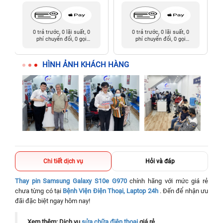
0 trả trước, 0 lãi suất, 0
0 trả trước, 0 lãi suất, 0
phí chuyển đổi, 0 gọi
phí chuyển đổi, 0 gọi
người thân
người thân
HÌNH ẢNH KHÁCH HÀNG
Chi tiết dịch vụ
Hỏi và đáp
Thay pin Samsung Galaxy S10e G970
chính hãng với mức giá rẻ
chưa từng có tại
Bệnh Viện Điện Thoại, Laptop 24h
. Đến để nhận ưu
đãi đặc biệt ngay hôm nay!
Xem thêm: Dịch vụ
sửa chữa điện thoại
giá rẻ