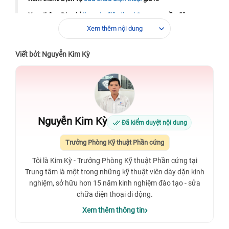
Xem thêm: Địa chỉ
thay pin điện thoại Samsung
gần đây
Xem thêm nội dung
Xem thêm:
Thay pin điện thoại giá bao nhiêu
?
Xem thêm:
Địa chỉ
thay pin Samsung S22
có giá tốt nhất hiện
Viết bởi: Nguyễn Kim Kỳ
nay.
Xem thêm:
Trung tâm
thay pin Samsung S7
chỉ 30-45 phút là
xong, cam kết không giữ máy qua đêm.
Xem thêm:
Địa chỉ
thay pin Samsung S20 Plus
uy tín nhất
hiện nay.
Nguyễn Kim Kỳ
Đã kiểm duyệt nội dung
Trưởng Phòng Kỹ thuật Phần cứng
Xem thêm:
Dịch vụ
thay pin Samsung Galaxy S21
Plus
khuyến mãi hấp dẫn trong tháng này.
Tôi là Kim Kỳ - Trưởng Phòng Kỹ thuật Phần cứng tại
Trung tâm là một trong những kỹ thuật viên dày dặn kinh
nghiệm, sở hữu hơn 15 năm kinh nghiệm đào tạo - sửa
Xem thêm:
Cửa hàng
thay pin điện thoại Samsung S21 Ultra
chữa điện thoại di động.
lấy liền trong ngày, bảo hành 12 tháng.
Xem thêm thông tin
Xem thêm:
Địa điểm
thay pin Samsung S9 Plus
giá tốt nhất
kèm quà tặng hấp dẫn.