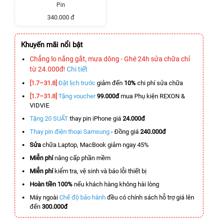
Pin
340.000 đ
Khuyến mãi nổi bật
Chẳng lo nắng gắt, mưa dông - Ghé 24h sửa chữa chỉ
từ 24.000đ!
Chi tiết
[1.7–31.8]
Đặt lịch trước
giảm đến
10%
chi phí sửa chữa
[1.7–31.8]
Tặng voucher
99.000đ
mua Phụ kiện REXON &
VIDVIE
Tặng 20 SUẤT
thay pin iPhone giá
24.000đ
Thay pin điện thoại Samsung
- Đồng giá
240.000đ
Sửa
chữa Laptop, MacBook giảm ngay 45%
Miễn phí
nâng cấp phần mềm
Miễn phí
kiểm tra, vệ sinh và báo lỗi thiết bị
Hoàn tiền 100%
nếu khách hàng không hài lòng
Máy ngoài
Chế độ bảo hành
đều có chính sách hỗ trợ giá lên
đến
300.000đ