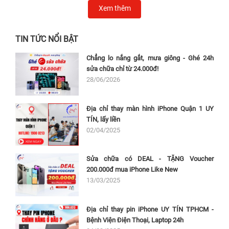
Xem thêm
TIN TỨC NỔI BẬT
Chẳng lo nắng gắt, mưa giông - Ghé 24h
sửa chữa chỉ từ 24.000đ!
28/06/2026
Địa chỉ thay màn hình iPhone Quận 1 UY
TÍN, lấy liền
02/04/2025
Sửa chữa có DEAL - TẶNG Voucher
200.000đ mua iPhone Like New
13/03/2025
Địa chỉ thay pin iPhone UY TÍN TPHCM -
Bệnh Viện Điện Thoại, Laptop 24h