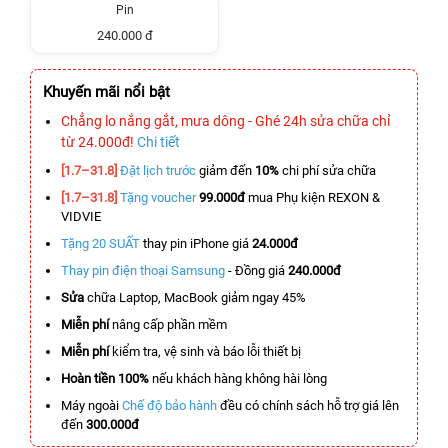
Pin
240.000 đ
Khuyến mãi nổi bật
Chẳng lo nắng gắt, mưa dông - Ghé 24h sửa chữa chỉ
từ 24.000đ!
Chi tiết
[1.7–31.8]
Đặt lịch trước
giảm đến
10%
chi phí sửa chữa
[1.7–31.8]
Tặng voucher
99.000đ
mua Phụ kiện REXON &
VIDVIE
Tặng 20 SUẤT
thay pin iPhone giá
24.000đ
Thay pin điện thoại Samsung
- Đồng giá
240.000đ
Sửa
chữa Laptop, MacBook giảm ngay 45%
Miễn phí
nâng cấp phần mềm
Miễn phí
kiểm tra, vệ sinh và báo lỗi thiết bị
Hoàn tiền 100%
nếu khách hàng không hài lòng
Máy ngoài
Chế độ bảo hành
đều có chính sách hỗ trợ giá lên
đến
300.000đ