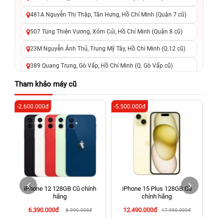
481A Nguyễn Thị Thập, Tân Hưng, Hồ Chí Minh (Quận 7 cũ)
507 Tùng Thiện Vương, Xóm Củi, Hồ Chí Minh (Quận 8 cũ)
23M Nguyễn Ảnh Thủ, Trung Mỹ Tây, Hồ Chí Minh (Q.12 cũ)
389 Quang Trung, Gò Vấp, Hồ Chí Minh (Q. Gò Vấp cũ)
625 - 625A Âu Cơ, Tân Phú, Hồ Chí Minh (Quận Tân Phú cũ)
Tham khảo máy cũ
326 Lê Văn Việt, Tăng Nhơn Phú, Hồ Chí Minh (Q.9 TP. Thủ
-2.600.000đ
-5.500.000đ
-5
Đức cũ)
256 Võ Văn Ngân, Thủ Đức, Hồ Chí Minh (Bình Thọ, TP. Thủ
Đức Cũ)
70 Nguyễn An Ninh, Dĩ An, Hồ Chí Minh (Bình Dương Cũ)
24h Vũng Tàu: 162A Ba Cu, Vũng Tàu, Hồ Chí Minh (TP. Vũng
Tàu cũ)
iPhone 12 128GB Cũ chính
iPhone 15 Plus 128GB Cũ
198 Hoàng Văn Thụ, Tân Sơn Nhất, Hồ Chí Minh (Tân Bình
hãng
chính hãng
cũ)
6.390.000đ
12.490.000đ
8.990.000đ
17.990.000đ