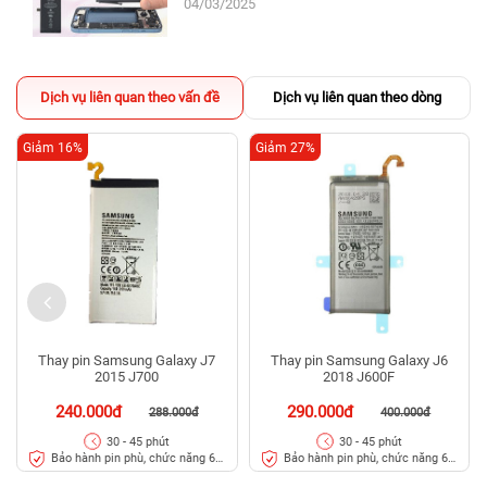
04/03/2025
Dịch vụ liên quan theo vấn đề
Dịch vụ liên quan theo dòng
Giảm 16%
Giảm 27%
Thay pin Samsung Galaxy J7
Thay pin Samsung Galaxy J6
2015 J700
2018 J600F
240.000đ
290.000đ
288.000đ
400.000đ
30 - 45 phút
30 - 45 phút
Bảo hành pin phù, chức năng 6
Bảo hành pin phù, chức năng 6
tháng
tháng