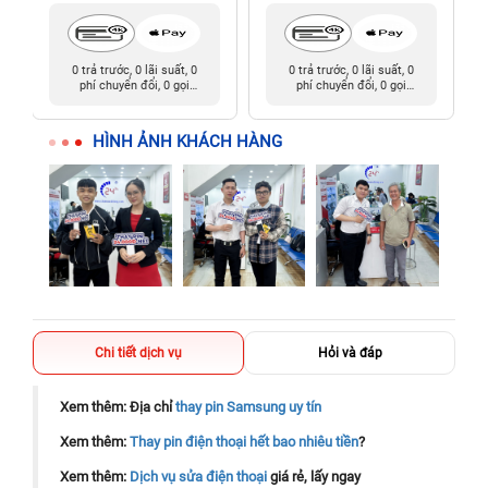
0 trả trước, 0 lãi suất, 0
0 trả trước, 0 lãi suất, 0
phí chuyển đổi, 0 gọi
phí chuyển đổi, 0 gọi
người thân
người thân
HÌNH ẢNH KHÁCH HÀNG
Chi tiết dịch vụ
Hỏi và đáp
Xem thêm: Địa chỉ
thay pin Samsung uy tín
Xem thêm:
Thay pin điện thoại hết bao nhiêu tiền
?
Xem thêm:
Dịch vụ sửa điện thoại
giá rẻ, lấy ngay