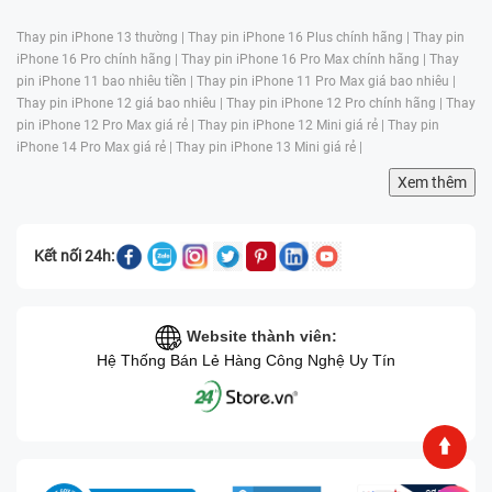
+ Bệnh Viện Điện Thoại, Laptop 24h luôn cam kết mặt kính Samsung
Thay pin iPhone 13 thường |
Thay pin iPhone 16 Plus chính hãng |
Thay pin
Galaxy J7 Plus chính hãng 100%, xuất xứ rõ ràng, không sử dụng
iPhone 16 Pro chính hãng |
Thay pin iPhone 16 Pro Max chính hãng |
Thay
hàng kém chất lượng. Đảm bảo thay mặt kính hoàn hảo sáng bóng,
pin iPhone 11 bao nhiêu tiền |
Thay pin iPhone 11 Pro Max giá bao nhiêu |
vừa vặn đẹp đến từng milimet, hình ảnh hiển thị tốt.
Thay pin iPhone 12 giá bao nhiêu |
Thay pin iPhone 12 Pro chính hãng |
Thay
+ Với đội ngũ kỹ thuật viên 15 năm kinh nghiệm, tay nghề cao,
pin iPhone 12 Pro Max giá rẻ |
Thay pin iPhone 12 Mini giá rẻ |
Thay pin
chuyên môn cao, Bệnh Viện Điện Thoại, Laptop 24h đảm bảo trong
iPhone 14 Pro Max giá rẻ |
Thay pin iPhone 13 Mini giá rẻ |
việc thay mặt kính Samsung được hiệu quả. Hơn thế nữa, Kỹ thuật
Xem thêm
tinh thông thiết bị, vận hành máy móc chuyên nghiệp, luôn cập nhật
kiến thức mới, làm việc tận tâm, giúp hạn chế tối đa rủi ro có thể gặp
phải, máy an toàn khi sửa.
Kết nối 24h:
+ Thời gian thay mặt kính Samsung diễn ra nhanh chóng, chỉ trong
vòng 60 phút là xong. Tại Bệnh Viện Điện Thoại, Laptop 24h luôn sửa
chữa cố gắng rút ngắn thời gian, giúp khách tiết kiệm thời gian,
không phải đợi chờ.
Website thành viên:
Hệ Thống Bán Lẻ Hàng Công Nghệ Uy Tín
+ Độc quyền hỗ trợ hoàn tiền lại cho khách nếu trong thời gian 7 ngày
sau khi sửa khách không hài lòng về dịch vụ hay chất lượng, thái độ
nhân viên