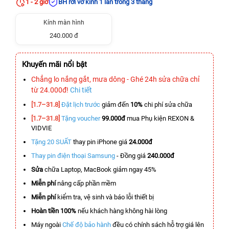
1 - 2 giờ
BH rơi vỡ kính 1 lần trong 3 tháng
Kính màn hình
240.000 đ
Khuyến mãi nổi bật
Chẳng lo nắng gắt, mưa dông - Ghé 24h sửa chữa chỉ
từ 24.000đ!
Chi tiết
[1.7–31.8]
Đặt lịch trước
giảm đến
10%
chi phí sửa chữa
[1.7–31.8]
Tặng voucher
99.000đ
mua Phụ kiện REXON &
VIDVIE
Tặng 20 SUẤT
thay pin iPhone giá
24.000đ
Thay pin điện thoại Samsung
- Đồng giá
240.000đ
Sửa
chữa Laptop, MacBook giảm ngay 45%
Miễn phí
nâng cấp phần mềm
Miễn phí
kiểm tra, vệ sinh và báo lỗi thiết bị
Hoàn tiền 100%
nếu khách hàng không hài lòng
Máy ngoài
Chế độ bảo hành
đều có chính sách hỗ trợ giá lên