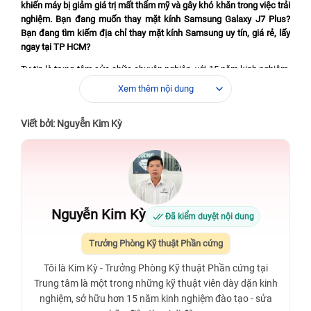
khiến máy bị giảm giá trị mất thẩm mỹ và gây khó khăn trong việc trải
nghiệm. Bạn đang muốn thay mặt kính Samsung Galaxy J7 Plus?
Bạn đang tìm kiếm địa chỉ thay mặt kính Samsung uy tín, giá rẻ, lấy
ngay tại TP HCM?
Tự tin là trung tâm sửa chữa chuyên nghiệp, với 15 năm kinh nghiệm,
Bệnh Viện Điện Thoại, Laptop 24h đảm bảo thay mặt kính Samsung
Xem thêm nội dung
chất lượng mang đến sự hài lòng cho khách hàng.
Viết bởi: Nguyễn Kim Kỳ
Để được sửa chữa tiết kiệm, giá “êm ví” hơn bạn có thể liên
hệ trước qua
Fanpage, Hotline
1900.0213
, hoặc để lại bình
luận bên dưới để được giảm 10% trên hoá đơn (tối đa 50.000
đồng)
Nguyễn Kim Kỳ
Thay mặt kính Samsung Galaxy J7 Plus – uy tín
Đã kiểm duyệt nội dung
chất lượng tại TP HCM
Trưởng Phòng Kỹ thuật Phần cứng
Tôi là Kim Kỳ - Trưởng Phòng Kỹ thuật Phần cứng tại
Trung tâm là một trong những kỹ thuật viên dày dặn kinh
nghiệm, sở hữu hơn 15 năm kinh nghiệm đào tạo - sửa