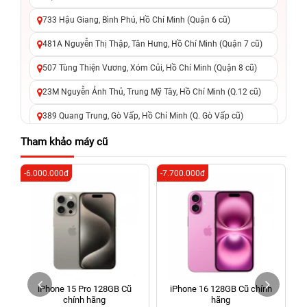
733 Hậu Giang, Bình Phú, Hồ Chí Minh (Quận 6 cũ)
481A Nguyễn Thị Thập, Tân Hưng, Hồ Chí Minh (Quận 7 cũ)
507 Tùng Thiện Vương, Xóm Củi, Hồ Chí Minh (Quận 8 cũ)
23M Nguyễn Ảnh Thủ, Trung Mỹ Tây, Hồ Chí Minh (Q.12 cũ)
389 Quang Trung, Gò Vấp, Hồ Chí Minh (Q. Gò Vấp cũ)
625 - 625A Âu Cơ, Tân Phú, Hồ Chí Minh (Quận Tân Phú cũ)
Tham khảo máy cũ
326 Lê Văn Việt, Tăng Nhơn Phú, Hồ Chí Minh (Q.9 TP. Thủ
-6.000.000đ
-7.700.000đ
-5
Đức cũ)
256 Võ Văn Ngân, Thủ Đức, Hồ Chí Minh (Bình Thọ, TP. Thủ
Đức Cũ)
70 Nguyễn An Ninh, Dĩ An, Hồ Chí Minh (Bình Dương Cũ)
24h Vũng Tàu: 162A Ba Cu, Vũng Tàu, Hồ Chí Minh (TP. Vũng
Tàu cũ)
iPhone 15 Pro 128GB Cũ
iPhone 16 128GB Cũ chính
198 Hoàng Văn Thụ, Tân Sơn Nhất, Hồ Chí Minh (Tân Bình
chính hãng
hãng
cũ)