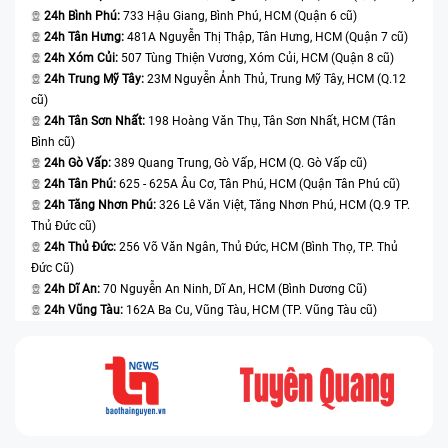
sửa chất lượng hiệu quả là điều cần thiết, tránh đi nhầm chỗ khiến
24h Bình Phú:
733 Hậu Giang, Bình Phú, HCM (Quận 6 cũ)
thiết bị đã hư hỏng càng bị hư hỏng nặng thêm.
24h Tân Hưng:
481A Nguyễn Thị Thập, Tân Hưng, HCM (Quận 7 cũ)
Những cách tìm trung tâm uy tín là tham khảo bạn bè, người thân
24h Xóm Củi:
507 Tùng Thiện Vương, Xóm Củi, HCM (Quận 8 cũ)
hoặc tìm kiếm trung tâm chất lượng trên google, chú ý những nhận
24h Trung Mỹ Tây:
23M Nguyễn Ảnh Thủ, Trung Mỹ Tây, HCM (Q.12
xét đánh giá của khách hàng. Điều này giúp bạn có thể an tâm giao
cũ)
máy sửa chữa và đảm bảo quá trình sửa chữa thuận lợi, nhanh
24h Tân Sơn Nhất:
198 Hoàng Văn Thụ, Tân Sơn Nhất, HCM (Tân
chóng, hiệu quả.
Bình cũ)
24h Gò Vấp:
389 Quang Trung, Gò Vấp, HCM (Q. Gò Vấp cũ)
- Lưu ý thứ 2: Trong quá trình sửa bạn nên quan sát quá trực tiếp,
24h Tân Phú:
625 - 625A Âu Cơ, Tân Phú, HCM (Quận Tân Phú cũ)
Kiểm tra linh kiện đảm bảo trung tâm làm việc minh bạch, không gian
24h Tăng Nhơn Phú:
326 Lê Văn Việt, Tăng Nhơn Phú, HCM (Q.9 TP.
lận không “luộc đồ”.
Thủ Đức cũ)
- Lưu ý thứ 3 : Hơn thế nữa, đừng quên nắm rõ chế độ bảo hành sau
24h Thủ Đức:
256 Võ Văn Ngân, Thủ Đức, HCM (Bình Thọ, TP. Thủ
khi sửa để có thể nhận hỗ trợ kịp thời nếu máy hư hỏng, trục trặc trở
Đức Cũ)
lại.
24h Dĩ An:
70 Nguyễn An Ninh, Dĩ An, HCM (Bình Dương Cũ)
24h Vũng Tàu:
162A Ba Cu, Vũng Tàu, HCM (TP. Vũng Tàu cũ)
- Lưu ý 4: Sau khi thay mặt kính điện thoại Samsung bạn nên sử dụng
các loại kính cường lực, ốp lưng cho “dế yêu” để hạn chế hư hỏng
màn hình mặt kính và bảo quản màn hình máy thật tốt khỏi những va
đập, tì đè.
Ưu điểm khi thay mặt kính Samsung Galaxy J7 Plus tại
Bệnh Viện Điện Thoại, Laptop 24h