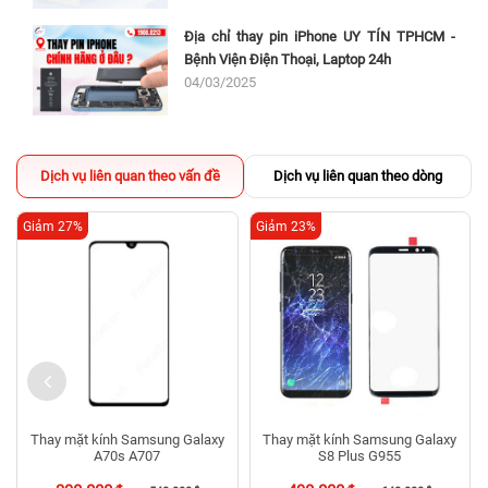
Trong trường hợp bề mặt kính Samsung Galaxy J7 Plus bị vỡ, xước
nhưng cảm ứng vẫn bình thường, màn hình vẫn hoạt động tốt, thì lúc
Địa chỉ thay pin iPhone UY TÍN TPHCM -
này bạn chỉ cần thay mặt kính mới là có thể tiếp tục sử dụng bình
Bệnh Viện Điện Thoại, Laptop 24h
thường.
04/03/2025
Nhưng nếu trong trường hợp mặt kính bị vỡ nứt và màn hình xuất hiện
vết nứt sâu hoặc lỗi sọc ngang dọc, nhòe, lem mực, …thì giải pháp
tốt nhất là thay màn hình samsung mới.
Dịch vụ liên quan theo vấn đề
Dịch vụ liên quan theo dòng
Xem thêm :
Thay màn hình samsung j7 prime thegioididong
Giảm 27%
Giảm 23%
Thay mặt kính Samsung Galaxy
Thay mặt kính Samsung Galaxy
A70s A707
S8 Plus G955