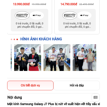
13.990.000đ
14.790.000đ
19.990.000đ
22.490.000đ
0 trả trước, 0 lãi suất, 0
0 trả trước, 0 lãi suất, 0
phí chuyển đổi, 0 gọi
phí chuyển đổi, 0 gọi
người thân
người thân
HÌNH ẢNH KHÁCH HÀNG
Chi tiết dịch vụ
Hỏi và đáp
Nội dung
Mặt kính Samsung Galaxy J7 Plus bị nứt vỡ xuất hiện vết trầy xấu xí