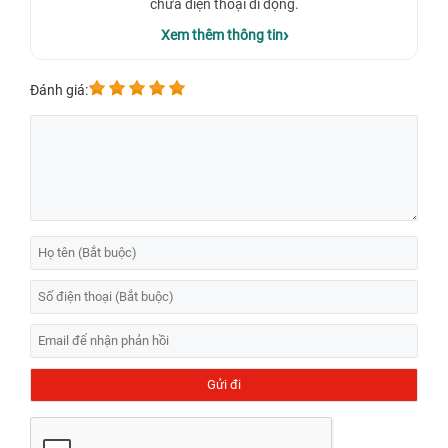
chữa điện thoại di động.
Xem thêm thông tin
Đánh giá:
Samsung Galaxy J7 Plus là chiếc điện thoại được người dùng tin
chọn và sử dụng rộng rãi ngay từ ngày đầu ra mắt. Sở hữu màn hình
có độ bền cao, hiển thị hình ảnh sắc nét sống động, Samsung Galaxy
J7 Plus mang đến cho người dùng phút giây trải nghiệm tuyệt vời.
Thế nhưng sau thời gian sử dụng điện thoại khó tránh khỏi hư
hỏng,mặc dù đã luôn được người dùng nâng niu sử dụng bảo quản kỹ
lưỡng. Hư hỏng ở màn hình mặt kính là hư hỏng thường gặp nhất bởi
chỉ cần một chút va chạm nhẹ cũng khiến màn hình bị ảnh hưởng,
tổn thương.