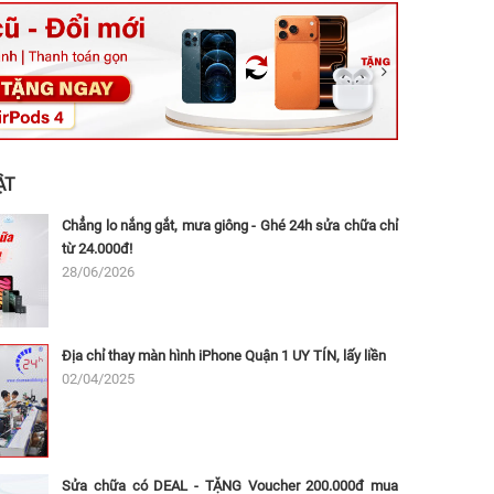
ệt, Tăng Nhơn Phú, Hồ Chí Minh (Q.9 TP. Thủ Đức cũ)
ân, Thủ Đức, Hồ Chí Minh (Bình Thọ, TP. Thủ Đức Cũ)
Ninh, Dĩ An, Hồ Chí Minh (Bình Dương Cũ)
 162A Ba Cu, Vũng Tàu, Hồ Chí Minh (TP. Vũng Tàu cũ)
 Thụ, Tân Sơn Nhất, Hồ Chí Minh (Tân Bình cũ)
ẬT
Chẳng lo nắng gắt, mưa giông - Ghé 24h sửa chữa chỉ
từ 24.000đ!
28/06/2026
Địa chỉ thay màn hình iPhone Quận 1 UY TÍN, lấy liền
02/04/2025
Sửa chữa có DEAL - TẶNG Voucher 200.000đ mua