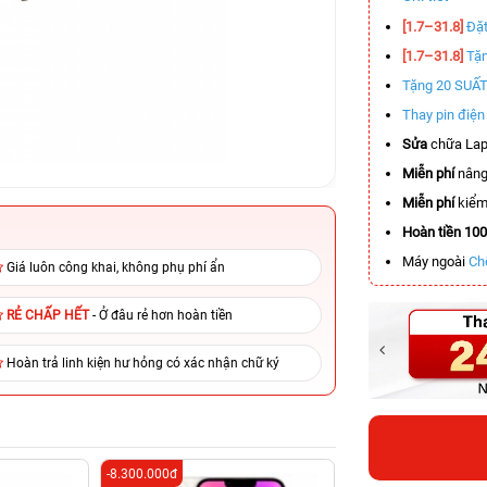
[1.7–31.8]
Đặt
[1.7–31.8]
Tặn
Tặng 20 SUẤ
Thay pin điệ
Sửa
chữa Lap
Miễn phí
nâng
Miễn phí
kiểm 
Hoàn tiền 10
Máy ngoài
Ch
Giá luôn công khai, không phụ phí ẩn
RẺ CHẤP HẾT
- Ở đâu rẻ hơn hoàn tiền
Hoàn trả linh kiện hư hỏng có xác nhận chữ ký
-8.300.000đ
-4.000.000đ