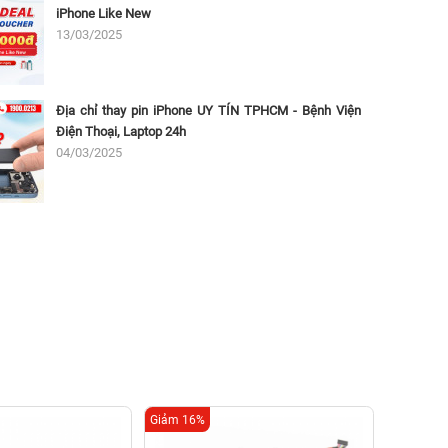
iPhone Like New
13/03/2025
Địa chỉ thay pin iPhone UY TÍN TPHCM - Bệnh Viện
Điện Thoại, Laptop 24h
04/03/2025
Giảm 16%
Giảm 25%
Thay pi