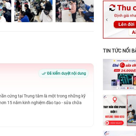
326 Lê Văn Vi
256 Võ Văn Ng
70 Nguyễn An 
24h Vũng Tàu:
198 Hoàng Văn
TIN TỨC NỔI B
Đã kiểm duyệt nội dung
Phần cứng tại Trung tâm là một trong những kỹ
 hơn 15 năm kinh nghiệm đào tạo - sửa chữa