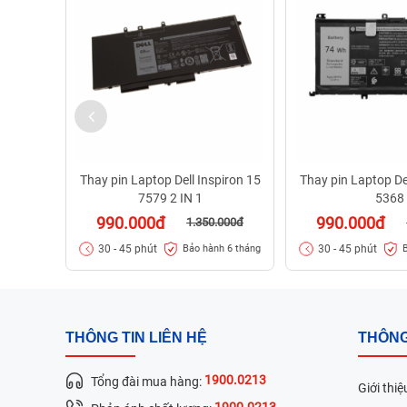
Thay pin Laptop Dell Inspiron 15
Thay pin Laptop Del
7579 2 IN 1
5368
990.000đ
990.000đ
1.350.000đ
30 - 45 phút
30 - 45 phút
Bảo hành 6 tháng
THÔNG TIN LIÊN HỆ
THÔNG
1900.0213
Tổng đài mua hàng:
Giới thiệ
1900.0213