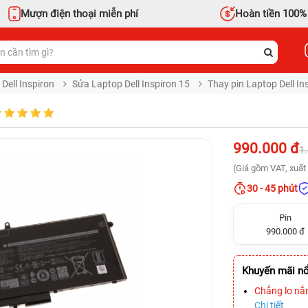
Mượn điện thoại miễn phí
Hoàn tiền 100%
Dell Inspiron
Sửa Laptop Dell Inspiron 15
Thay pin Laptop Dell In
990.000 đ
1
(Giá gồm VAT, xuất 
30 - 45 phút
Pin
990.000 đ
Khuyến mãi nổ
Chẳng lo nắ
Chi tiết