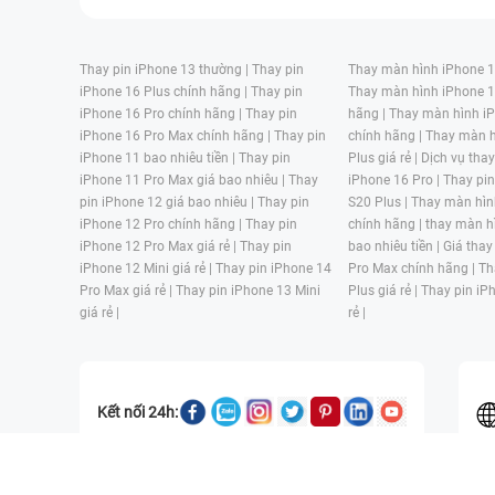
Thay pin iPhone 13 thường |
Thay pin
Thay màn hình iPhone 15
iPhone 16 Plus chính hãng |
Thay pin
Thay màn hình iPhone 1
iPhone 16 Pro chính hãng |
Thay pin
hãng |
Thay màn hình iP
iPhone 16 Pro Max chính hãng |
Thay pin
chính hãng |
Thay màn h
iPhone 11 bao nhiêu tiền |
Thay pin
Plus giá rẻ |
Dịch vụ tha
iPhone 11 Pro Max giá bao nhiêu |
Thay
iPhone 16 Pro |
Thay pi
pin iPhone 12 giá bao nhiêu |
Thay pin
S20 Plus |
Thay màn hìn
iPhone 12 Pro chính hãng |
Thay pin
chính hãng |
thay màn h
iPhone 12 Pro Max giá rẻ |
Thay pin
bao nhiêu tiền |
Giá thay
iPhone 12 Mini giá rẻ |
Thay pin iPhone 14
Pro Max chính hãng |
Th
Pro Max giá rẻ |
Thay pin iPhone 13 Mini
Plus giá rẻ |
Thay pin iP
giá rẻ |
rẻ |
Kết nối 24h:
CÔNG TY TNHH MỘT THÀNH VIÊN ĐÀO TẠO KỸ THUẬT VÀ THƯƠN