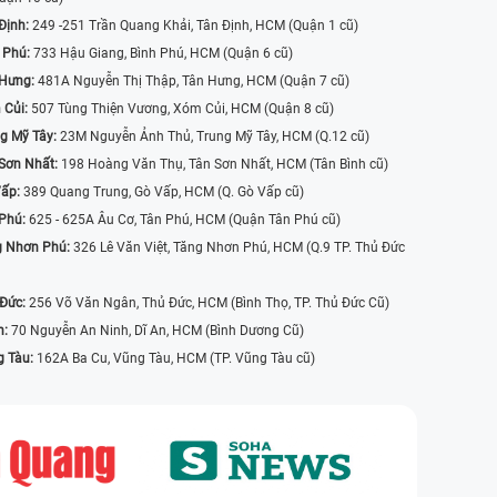
Định:
249 -251 Trần Quang Khải, Tân Định, HCM (Quận 1 cũ)
 Phú:
733 Hậu Giang, Bình Phú, HCM (Quận 6 cũ)
 Hưng:
481A Nguyễn Thị Thập, Tân Hưng, HCM (Quận 7 cũ)
 Củi:
507 Tùng Thiện Vương, Xóm Củi, HCM (Quận 8 cũ)
g Mỹ Tây:
23M Nguyễn Ảnh Thủ, Trung Mỹ Tây, HCM (Q.12 cũ)
Sơn Nhất:
198 Hoàng Văn Thụ, Tân Sơn Nhất, HCM (Tân Bình cũ)
Vấp:
389 Quang Trung, Gò Vấp, HCM (Q. Gò Vấp cũ)
 Phú:
625 - 625A Âu Cơ, Tân Phú, HCM (Quận Tân Phú cũ)
g Nhơn Phú:
326 Lê Văn Việt, Tăng Nhơn Phú, HCM (Q.9 TP. Thủ Đức
 Đức:
256 Võ Văn Ngân, Thủ Đức, HCM (Bình Thọ, TP. Thủ Đức Cũ)
n:
70 Nguyễn An Ninh, Dĩ An, HCM (Bình Dương Cũ)
g Tàu:
162A Ba Cu, Vũng Tàu, HCM (TP. Vũng Tàu cũ)