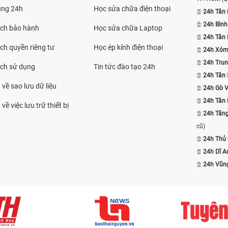
ụng 24h
Học sửa chữa điện thoại
24h Tân 
24h Bình
ách bảo hành
Học sửa chữa Laptop
24h Tân
ch quyền riêng tư
Học ép kính điện thoại
24h Xóm
24h Trun
ách sử dụng
Tin tức đào tạo 24h
24h Tân 
 về sao lưu dữ liệu
24h Gò 
24h Tân
về việc lưu trữ thiết bị
24h Tăn
cũ)
24h Thủ
24h Dĩ A
24h Vũn