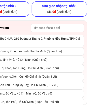
a tận nhà
Sửa giao nhận tại nhà
0đ
(dưới 5km)
Giá
0đ
(dưới 5km)
owroom
A CHỮA: 260 Đường 3 Tháng 2, Phường Hòa Hưng, TP.HCM
ax 64GB Cũ
iPhone 11 256GB Cũ chính hãng
iPhone 12 Pro 51
ng
hãng
 Quang Khải, Tân Định, Hồ Chí Minh (Quận 1 cũ)
.990.000đ
4.890.000đ
8.990.000đ
8.490.000đ
1
, Bình Phú, Hồ Chí Minh (Quận 6 cũ)
hị Thập, Tân Hưng, Hồ Chí Minh (Quận 7 cũ)
suất, 0 phí
0 trả trước, 0 lãi suất, 0 phí
0 trả trước, 0 lãi
n Vương, Xóm Củi, Hồ Chí Minh (Quận 8 cũ)
người thân
chuyển đổi, 0 gọi người thân
chuyển đổi, 0 gọi
h Thủ, Trung Mỹ Tây, Hồ Chí Minh (Q.12 cũ)
ng, Gò Vấp, Hồ Chí Minh (Q. Gò Vấp cũ)
 Cơ, Tân Phú, Hồ Chí Minh (Quận Tân Phú cũ)