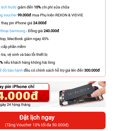
 lịch trước
giảm đến
10%
chi phí sửa chữa
g voucher
99.000đ
mua Phụ kiện REXON & VIDVIE
T
thay pin iPhone giá
24.000đ
n thoại Samsung
- Đồng giá
240.000đ
top, MacBook giảm ngay 45%
 cấp phần mềm
tra, vệ sinh và báo lỗi thiết bị
0%
nếu khách hàng không hài lòng
ế độ bảo hành
đều có chính sách hỗ trợ giá lên đến
300.000đ
Đặt lịch ngay
(Tặng Voucher 10% tối đa 50.000đ)
-4.100.000đ
-3.500.000đ