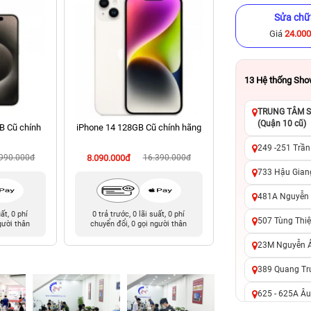
Sửa chữ
Giá
24.00
13
Hệ thống Sh
TRUNG TÂM SỬ
(Quận 10 cũ)
B Cũ chính
iPhone 14 128GB Cũ chính hãng
iPhone 11 Pro M
chính hã
249 -251 Trần
.990.000đ
8.090.000đ
16.390.000đ
4.990.000đ
8
733 Hậu Giang
481A Nguyễn T
uất, 0 phí
0 trả trước, 0 lãi suất, 0 phí
0 trả trước, 0 lãi 
507 Tùng Thiệ
gười thân
chuyển đổi, 0 gọi người thân
chuyển đổi, 0 gọi 
23M Nguyễn Ản
389 Quang Tru
625 - 625A Âu