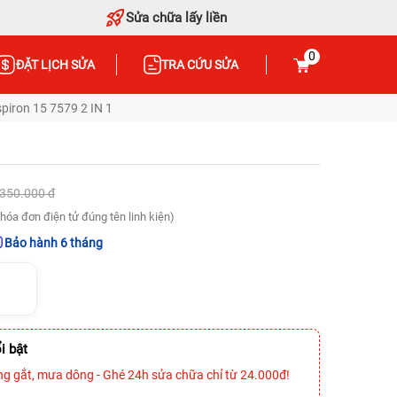
Sửa chữa lấy liền
0
ĐẶT LỊCH SỬA
TRA CỨU SỬA
spiron 15 7579 2 IN 1
.350.000 đ
hóa đơn điện tử đúng tên linh kiện)
Bảo hành 6 tháng
i bật
ng gắt, mưa dông - Ghé 24h sửa chữa chỉ từ 24.000đ!