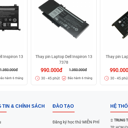
l Inspiron 13
Thay pin Laptop Dell Inspiron 13
Thay pin Lap
7378
990.000đ
990.00
1.350.000đ
1.350.000đ
30 - 45 phút
30 - 45 phú
Bảo hành 6 tháng
Bảo hành 6 tháng
 TIN & CHÍNH SÁCH
ĐÀO TẠO
HỆ TH
TRUNG T
u
Đăng ký học thử MIỄN PHÍ
TP. HCM
(Q