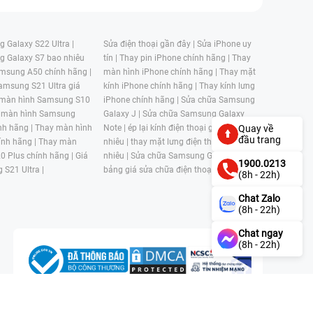
 Galaxy S22 Ultra |
Sửa điện thoại gần đây |
Sửa iPhone uy
g Galaxy S7 bao nhiêu
tín |
Thay pin iPhone chính hãng |
Thay
msung A50 chính hãng |
màn hình iPhone chính hãng |
Thay mặt
amsung S21 Ultra giá
kính iPhone chính hãng |
Thay kính lưng
 màn hình Samsung S10
iPhone chính hãng |
Sửa chữa Samsung
 màn hình Samsung
Galaxy J |
Sửa chữa Samsung Galaxy
nh hãng |
Thay màn hình
Note |
ép lại kính điện thoại giá bao
Quay về
đầu trang
nh hãng |
Thay màn
nhiêu |
thay mặt lưng điện thoại giá bao
0 Plus chính hãng |
Giá
nhiêu |
Sửa chữa Samsung Galaxy S |
1900.0213
 S21 Ultra |
bảng giá sửa chữa điện thoại samsung |
(8h - 22h)
Chat Zalo
(8h - 22h)
Chat ngay
(8h - 22h)
n, Phường 4, Quận 11, Thành phố Hồ Chí Minh, Việt Nam