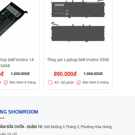
75
30 -
top Dell Vostro 14
Thay pin Laptop Dell Vostro 3590
5468
0đ
890.000đ
1.200.000đ
1.068.000đ
t
45 - 60 phút
Bảo hành 6 tháng
Bảo hành 6 tháng
ỐNG SHOWROOM
ÂM SỬA CHỮA - QUẬN 10:
260 Đường 3 Tháng 2, Phường Hòa Hưng,
uận 10 cũ)