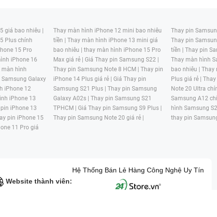
 giá bao nhiêu |
Thay màn hình iPhone 12 mini bao nhiêu
Thay pin Samsung
5 Plus chính
tiền |
Thay màn hình iPhone 13 mini giá
Thay pin Samsun
hone 15 Pro
bao nhiêu |
thay màn hình iPhone 15 Pro
tiền |
Thay pin Sa
ình iPhone 16
Max giá rẻ |
Giá Thay pin Samsung S22 |
Thay màn hình S
y màn hình
Thay pin Samsung Note 8 HCM |
Thay pin
bao nhiêu |
Thay
n Samsung Galaxy
iPhone 14 Plus giá rẻ |
Giá Thay pin
Plus giá rẻ |
Thay
h iPhone 12
Samsung S21 Plus |
Thay pin Samsung
Note 20 Ultra chí
ình iPhone 13
Galaxy A02s |
Thay pin Samsung S21
Samsung A12 chí
 pin iPhone 13
TPHCM |
Giá Thay pin Samsung S9 Plus |
hình Samsung S2
ay pin iPhone 15
Thay pin Samsung Note 20 giá rẻ |
thay pin Samsung
hone 11 Pro giá
Hệ Thống Bán Lẻ Hàng Công Nghệ Uy Tín
Website thành viên:
G MẠI HAI BỐN GIỜ Mã số thuế: 0305245702 Địa chỉ: 122/12G Tạ uyê