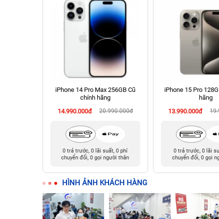
 512GB Cũ
iPhone 14 Pro Max 256GB Cũ
iPhone 15 Pro 128G
chính hãng
hãng
990.000đ
14.990.000đ
20.990.000đ
13.990.000đ
19
t, 0 phí
0 trả trước, 0 lãi suất, 0 phí
0 trả trước, 0 lãi s
ười thân
chuyển đổi, 0 gọi người thân
chuyển đổi, 0 gọi n
HÌNH ẢNH KHÁCH HÀNG