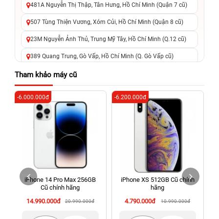
481A Nguyễn Thị Thập, Tân Hưng, Hồ Chí Minh (Quận 7 cũ)
507 Tùng Thiện Vương, Xóm Củi, Hồ Chí Minh (Quận 8 cũ)
23M Nguyễn Ảnh Thủ, Trung Mỹ Tây, Hồ Chí Minh (Q.12 cũ)
389 Quang Trung, Gò Vấp, Hồ Chí Minh (Q. Gò Vấp cũ)
625 - 625A Âu Cơ, Tân Phú, Hồ Chí Minh (Quận Tân Phú cũ)
Tham khảo máy cũ
326 Lê Văn Việt, Tăng Nhơn Phú, Hồ Chí Minh (Q.9 TP. Thủ
-6.000.000đ
-6.200.000đ
-5
Đức cũ)
256 Võ Văn Ngân, Thủ Đức, Hồ Chí Minh (Bình Thọ, TP. Thủ
Đức Cũ)
70 Nguyễn An Ninh, Dĩ An, Hồ Chí Minh (Bình Dương Cũ)
24h Vũng Tàu: 162A Ba Cu, Vũng Tàu, Hồ Chí Minh (TP. Vũng
Tàu cũ)
iPhone 14 Pro Max 256GB
iPhone XS 512GB Cũ chính
198 Hoàng Văn Thụ, Tân Sơn Nhất, Hồ Chí Minh (Tân Bình
Cũ chính hãng
hãng
cũ)
14.990.000đ
4.790.000đ
20.990.000đ
10.990.000đ