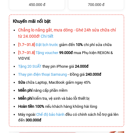
450.000 đ
700.000 đ
Khuyến mãi nổi bật
Chẳng lo nắng gắt, mưa dông - Ghé 24h sửa chữa chỉ
từ 24.000đ!
Chi tiết
[1.7–31.8]
Đặt lịch trước
giảm đến
10%
chi phí sửa chữa
[1.7–31.8]
Tặng voucher
99.000đ
mua Phụ kiện REXON &
VIDVIE
Tặng 20 SUẤT
thay pin iPhone giá
24.000đ
Thay pin điện thoại Samsung
- Đồng giá
240.000đ
Sửa
chữa Laptop, MacBook giảm ngay 45%
Miễn phí
nâng cấp phần mềm
Miễn phí
kiểm tra, vệ sinh và báo lỗi thiết bị
Hoàn tiền 100%
nếu khách hàng không hài lòng
Máy ngoài
Chế độ bảo hành
đều có chính sách hỗ trợ giá lên
đến
300.000đ