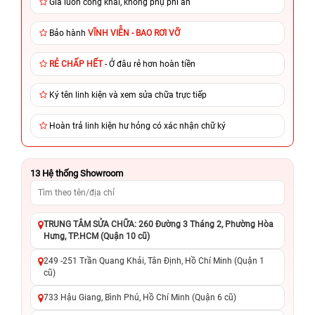
Giá luôn công khai, không phụ phí ẩn
Bảo hành
VĨNH VIỄN - BAO RƠI VỠ
RẺ CHẤP HẾT
- Ở đâu rẻ hơn hoàn tiền
Ký tên linh kiện và xem sửa chữa trực tiếp
Hoàn trả linh kiện hư hỏng có xác nhận chữ ký
13
Hệ thống Showroom
TRUNG TÂM SỬA CHỮA: 260 Đường 3 Tháng 2, Phường Hòa
Hưng, TP.HCM (Quận 10 cũ)
249 -251 Trần Quang Khải, Tân Định, Hồ Chí Minh (Quận 1
cũ)
733 Hậu Giang, Bình Phú, Hồ Chí Minh (Quận 6 cũ)