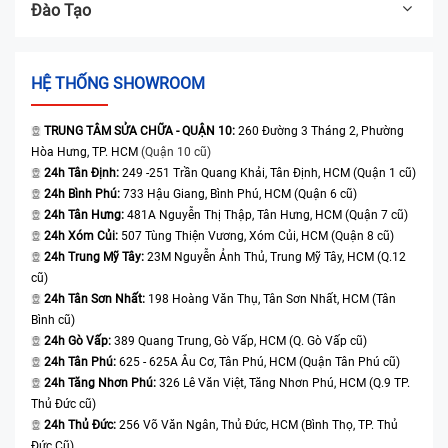
Đào Tạo
HỆ THỐNG SHOWROOM
TRUNG TÂM SỬA CHỮA - QUẬN 10:
260 Đường 3 Tháng 2, Phường
Hòa Hưng, TP. HCM
(Quận 10 cũ)
24h Tân Định:
249 -251 Trần Quang Khải, Tân Định, HCM (Quận 1 cũ)
24h Bình Phú:
733 Hậu Giang, Bình Phú, HCM (Quận 6 cũ)
24h Tân Hưng:
481A Nguyễn Thị Thập, Tân Hưng, HCM (Quận 7 cũ)
24h Xóm Củi:
507 Tùng Thiện Vương, Xóm Củi, HCM (Quận 8 cũ)
24h Trung Mỹ Tây:
23M Nguyễn Ảnh Thủ, Trung Mỹ Tây, HCM (Q.12
cũ)
24h Tân Sơn Nhất:
198 Hoàng Văn Thụ, Tân Sơn Nhất, HCM (Tân
Bình cũ)
24h Gò Vấp:
389 Quang Trung, Gò Vấp, HCM (Q. Gò Vấp cũ)
24h Tân Phú:
625 - 625A Âu Cơ, Tân Phú, HCM (Quận Tân Phú cũ)
24h Tăng Nhơn Phú:
326 Lê Văn Việt, Tăng Nhơn Phú, HCM (Q.9 TP.
Thủ Đức cũ)
24h Thủ Đức:
256 Võ Văn Ngân, Thủ Đức, HCM (Bình Thọ, TP. Thủ
Đức Cũ)