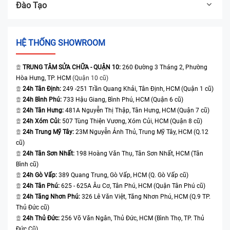
Đào Tạo
HỆ THỐNG SHOWROOM
TRUNG TÂM SỬA CHỮA - QUẬN 10:
260 Đường 3 Tháng 2, Phường
Hòa Hưng, TP. HCM
(Quận 10 cũ)
24h Tân Định:
249 -251 Trần Quang Khải, Tân Định, HCM (Quận 1 cũ)
24h Bình Phú:
733 Hậu Giang, Bình Phú, HCM (Quận 6 cũ)
24h Tân Hưng:
481A Nguyễn Thị Thập, Tân Hưng, HCM (Quận 7 cũ)
24h Xóm Củi:
507 Tùng Thiện Vương, Xóm Củi, HCM (Quận 8 cũ)
24h Trung Mỹ Tây:
23M Nguyễn Ảnh Thủ, Trung Mỹ Tây, HCM (Q.12
cũ)
24h Tân Sơn Nhất:
198 Hoàng Văn Thụ, Tân Sơn Nhất, HCM (Tân
Bình cũ)
24h Gò Vấp:
389 Quang Trung, Gò Vấp, HCM (Q. Gò Vấp cũ)
24h Tân Phú:
625 - 625A Âu Cơ, Tân Phú, HCM (Quận Tân Phú cũ)
24h Tăng Nhơn Phú:
326 Lê Văn Việt, Tăng Nhơn Phú, HCM (Q.9 TP.
Thủ Đức cũ)
24h Thủ Đức:
256 Võ Văn Ngân, Thủ Đức, HCM (Bình Thọ, TP. Thủ
Đức Cũ)