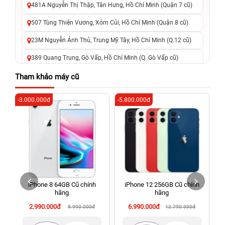
481A Nguyễn Thị Thập, Tân Hưng, Hồ Chí Minh (Quận 7 cũ)
507 Tùng Thiện Vương, Xóm Củi, Hồ Chí Minh (Quận 8 cũ)
23M Nguyễn Ảnh Thủ, Trung Mỹ Tây, Hồ Chí Minh (Q.12 cũ)
389 Quang Trung, Gò Vấp, Hồ Chí Minh (Q. Gò Vấp cũ)
625 - 625A Âu Cơ, Tân Phú, Hồ Chí Minh (Quận Tân Phú cũ)
Tham khảo máy cũ
326 Lê Văn Việt, Tăng Nhơn Phú, Hồ Chí Minh (Q.9 TP. Thủ
-3.000.000đ
-5.800.000đ
-8
Đức cũ)
256 Võ Văn Ngân, Thủ Đức, Hồ Chí Minh (Bình Thọ, TP. Thủ
Đức Cũ)
70 Nguyễn An Ninh, Dĩ An, Hồ Chí Minh (Bình Dương Cũ)
24h Vũng Tàu: 162A Ba Cu, Vũng Tàu, Hồ Chí Minh (TP. Vũng
Tàu cũ)
iPhone 8 64GB Cũ chính
iPhone 12 256GB Cũ chính
198 Hoàng Văn Thụ, Tân Sơn Nhất, Hồ Chí Minh (Tân Bình
hãng
hãng
cũ)
2.990.000đ
6.990.000đ
5.990.000đ
12.790.000đ