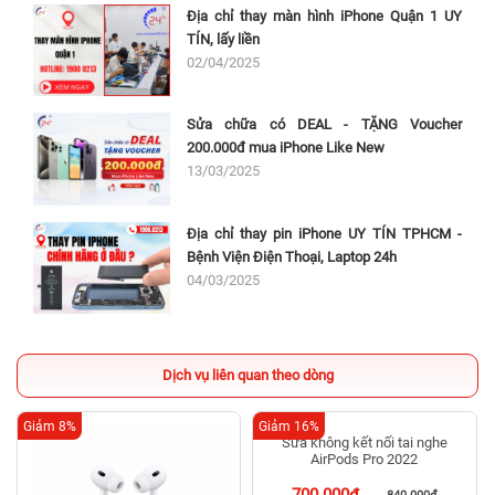
Địa chỉ thay màn hình iPhone Quận 1 UY
TÍN, lấy liền
02/04/2025
Sửa chữa có DEAL - TẶNG Voucher
200.000đ mua iPhone Like New
13/03/2025
Địa chỉ thay pin iPhone UY TÍN TPHCM -
Bệnh Viện Điện Thoại, Laptop 24h
04/03/2025
Dịch vụ liên quan theo dòng
Giảm 8%
Giảm 16%
Sửa không kết nối tai nghe
AirPods Pro 2022
700.000đ