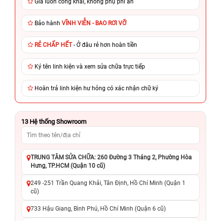
Giá luôn công khai, không phụ phí ẩn
Bảo hành
VĨNH VIỄN - BAO RƠI VỠ
RẺ CHẤP HẾT
- Ở đâu rẻ hơn hoàn tiền
Ký tên linh kiện và xem sửa chữa trực tiếp
Hoàn trả linh kiện hư hỏng có xác nhận chữ ký
13
Hệ thống Showroom
TRUNG TÂM SỬA CHỮA: 260 Đường 3 Tháng 2, Phường Hòa
Hưng, TP.HCM (Quận 10 cũ)
249 -251 Trần Quang Khải, Tân Định, Hồ Chí Minh (Quận 1
cũ)
733 Hậu Giang, Bình Phú, Hồ Chí Minh (Quận 6 cũ)