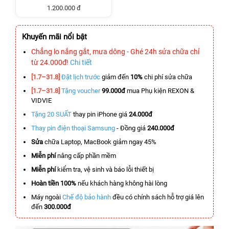
1.200.000 đ
Khuyến mãi nổi bật
Chẳng lo nắng gắt, mưa dông - Ghé 24h sửa chữa chỉ
từ 24.000đ!
Chi tiết
[1.7–31.8]
Đặt lịch trước
giảm đến
10%
chi phí sửa chữa
[1.7–31.8]
Tặng voucher
99.000đ
mua Phụ kiện REXON &
VIDVIE
Tặng 20 SUẤT
thay pin iPhone giá
24.000đ
Thay pin điện thoại Samsung
- Đồng giá
240.000đ
Sửa
chữa Laptop, MacBook giảm ngay 45%
Miễn phí
nâng cấp phần mềm
Miễn phí
kiểm tra, vệ sinh và báo lỗi thiết bị
Hoàn tiền 100%
nếu khách hàng không hài lòng
Máy ngoài
Chế độ bảo hành
đều có chính sách hỗ trợ giá lên
đến
300.000đ