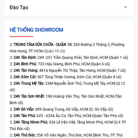
Đào Tạo
HỆ THỐNG SHOWROOM
TRUNG TÂM SỬA CHỮA - QUẬN 10:
260 Đường 3 Tháng 2, Phường
Hòa Hưng, TP. HCM
(Quận 10 cũ)
24h Tân Định:
249 -251 Trần Quang Khải, Tân Định, HCM (Quận 1 cũ)
24h Bình Phú:
733 Hậu Giang, Bình Phú, HCM (Quận 6 cũ)
24h Tân Hưng:
481A Nguyễn Thị Thập, Tân Hưng, HCM (Quận 7 cũ)
24h Xóm Củi:
507 Tùng Thiện Vương, Xóm Củi, HCM (Quận 8 cũ)
24h Trung Mỹ Tây:
23M Nguyễn Ảnh Thủ, Trung Mỹ Tây, HCM (Q.12
cũ)
24h Tân Sơn Nhất:
198 Hoàng Văn Thụ, Tân Sơn Nhất, HCM (Tân
Bình cũ)
24h Gò Vấp:
389 Quang Trung, Gò Vấp, HCM (Q. Gò Vấp cũ)
24h Tân Phú:
625 - 625A Âu Cơ, Tân Phú, HCM (Quận Tân Phú cũ)
24h Tăng Nhơn Phú:
326 Lê Văn Việt, Tăng Nhơn Phú, HCM (Q.9 TP.
Thủ Đức cũ)
24h Thủ Đức:
256 Võ Văn Ngân, Thủ Đức, HCM (Bình Thọ, TP. Thủ