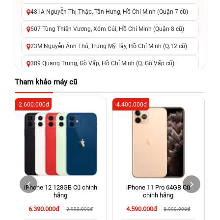
481A Nguyễn Thị Thập, Tân Hưng, Hồ Chí Minh (Quận 7 cũ)
507 Tùng Thiện Vương, Xóm Củi, Hồ Chí Minh (Quận 8 cũ)
23M Nguyễn Ảnh Thủ, Trung Mỹ Tây, Hồ Chí Minh (Q.12 cũ)
389 Quang Trung, Gò Vấp, Hồ Chí Minh (Q. Gò Vấp cũ)
625 - 625A Âu Cơ, Tân Phú, Hồ Chí Minh (Quận Tân Phú cũ)
Tham khảo máy cũ
326 Lê Văn Việt, Tăng Nhơn Phú, Hồ Chí Minh (Q.9 TP. Thủ
-2.600.000đ
-4.400.000đ
-2
Đức cũ)
256 Võ Văn Ngân, Thủ Đức, Hồ Chí Minh (Bình Thọ, TP. Thủ
Đức Cũ)
70 Nguyễn An Ninh, Dĩ An, Hồ Chí Minh (Bình Dương Cũ)
24h Vũng Tàu: 162A Ba Cu, Vũng Tàu, Hồ Chí Minh (TP. Vũng
Tàu cũ)
iPhone 12 128GB Cũ chính
iPhone 11 Pro 64GB Cũ
198 Hoàng Văn Thụ, Tân Sơn Nhất, Hồ Chí Minh (Tân Bình
hãng
chính hãng
cũ)
6.390.000đ
4.590.000đ
8.990.000đ
8.990.000đ