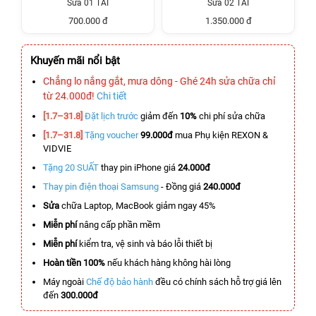
Sửa 01 TAI
Sửa 02 TAI
700.000 đ
1.350.000 đ
Khuyến mãi nổi bật
Chẳng lo nắng gắt, mưa dông - Ghé 24h sửa chữa chỉ
từ 24.000đ!
Chi tiết
[1.7–31.8]
Đặt lịch trước
giảm đến
10%
chi phí sửa chữa
[1.7–31.8]
Tặng voucher
99.000đ
mua Phụ kiện REXON &
VIDVIE
Tặng 20 SUẤT
thay pin iPhone giá
24.000đ
Thay pin điện thoại Samsung
- Đồng giá
240.000đ
Sửa
chữa Laptop, MacBook giảm ngay 45%
Miễn phí
nâng cấp phần mềm
Miễn phí
kiểm tra, vệ sinh và báo lỗi thiết bị
Hoàn tiền 100%
nếu khách hàng không hài lòng
Máy ngoài
Chế độ bảo hành
đều có chính sách hỗ trợ giá lên
đến
300.000đ