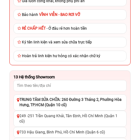
Giá luôn công khai, không phụ phí ẩn
Bảo hành
VĨNH VIỄN - BAO RƠI VỠ
RẺ CHẤP HẾT
- Ở đâu rẻ hơn hoàn tiền
Ký tên linh kiện và xem sửa chữa trực tiếp
Hoàn trả linh kiện hư hỏng có xác nhận chữ ký
13
Hệ thống Showroom
TRUNG TÂM SỬA CHỮA: 260 Đường 3 Tháng 2, Phường Hòa
Hưng, TP.HCM (Quận 10 cũ)
249 -251 Trần Quang Khải, Tân Định, Hồ Chí Minh (Quận 1
cũ)
733 Hậu Giang, Bình Phú, Hồ Chí Minh (Quận 6 cũ)