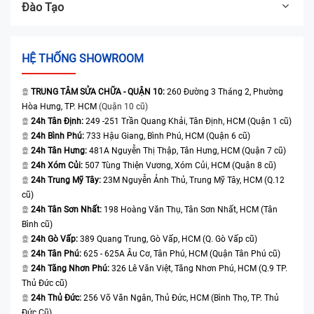
Đào Tạo
HỆ THỐNG SHOWROOM
TRUNG TÂM SỬA CHỮA - QUẬN 10:
260 Đường 3 Tháng 2, Phường
Hòa Hưng, TP. HCM
(Quận 10 cũ)
24h Tân Định:
249 -251 Trần Quang Khải, Tân Định, HCM (Quận 1 cũ)
24h Bình Phú:
733 Hậu Giang, Bình Phú, HCM (Quận 6 cũ)
24h Tân Hưng:
481A Nguyễn Thị Thập, Tân Hưng, HCM (Quận 7 cũ)
24h Xóm Củi:
507 Tùng Thiện Vương, Xóm Củi, HCM (Quận 8 cũ)
24h Trung Mỹ Tây:
23M Nguyễn Ảnh Thủ, Trung Mỹ Tây, HCM (Q.12
cũ)
24h Tân Sơn Nhất:
198 Hoàng Văn Thụ, Tân Sơn Nhất, HCM (Tân
Bình cũ)
24h Gò Vấp:
389 Quang Trung, Gò Vấp, HCM (Q. Gò Vấp cũ)
24h Tân Phú:
625 - 625A Âu Cơ, Tân Phú, HCM (Quận Tân Phú cũ)
24h Tăng Nhơn Phú:
326 Lê Văn Việt, Tăng Nhơn Phú, HCM (Q.9 TP.
Thủ Đức cũ)
24h Thủ Đức:
256 Võ Văn Ngân, Thủ Đức, HCM (Bình Thọ, TP. Thủ
Đức Cũ)