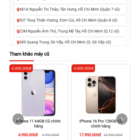
481A Nguyễn Thị Thập, Tân Hưng, Hồ Chí Minh (Quận 7 cũ)
507 Tùng Thiện Vương, Xóm Củi, Hồ Chí Minh (Quận 8 cũ)
23M Nguyễn Ảnh Thủ, Trung Mỹ Tây, Hồ Chí Minh (Q.12 cũ)
389 Quang Trung, Gò Vấp, Hồ Chí Minh (Q. Gò Vấp cũ)
625 - 625A Âu Cơ, Tân Phú, Hồ Chí Minh (Quận Tân Phú cũ)
Tham khảo máy cũ
326 Lê Văn Việt, Tăng Nhơn Phú, Hồ Chí Minh (Q.9 TP. Thủ
-2.000.000đ
-5.000.000đ
-7
Đức cũ)
256 Võ Văn Ngân, Thủ Đức, Hồ Chí Minh (Bình Thọ, TP. Thủ
Đức Cũ)
70 Nguyễn An Ninh, Dĩ An, Hồ Chí Minh (Bình Dương Cũ)
24h Vũng Tàu: 162A Ba Cu, Vũng Tàu, Hồ Chí Minh (TP. Vũng
Tàu cũ)
iPhone 11 64GB Cũ chính
iPhone 16 Pro 128GB Cũ
198 Hoàng Văn Thụ, Tân Sơn Nhất, Hồ Chí Minh (Tân Bình
hãng
chính hãng
cũ)
4.990.000đ
17.990.000đ
6.990.000đ
22.990.000đ