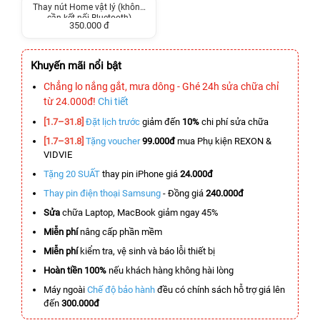
Thay nút Home vật lý (không
cần kết nối Bluetooth)
350.000 đ
Khuyến mãi nổi bật
Chẳng lo nắng gắt, mưa dông - Ghé 24h sửa chữa chỉ
từ 24.000đ!
Chi tiết
[1.7–31.8]
Đặt lịch trước
giảm đến
10%
chi phí sửa chữa
[1.7–31.8]
Tặng voucher
99.000đ
mua Phụ kiện REXON &
VIDVIE
Tặng 20 SUẤT
thay pin iPhone giá
24.000đ
Thay pin điện thoại Samsung
- Đồng giá
240.000đ
Sửa
chữa Laptop, MacBook giảm ngay 45%
Miễn phí
nâng cấp phần mềm
Miễn phí
kiểm tra, vệ sinh và báo lỗi thiết bị
Hoàn tiền 100%
nếu khách hàng không hài lòng
Máy ngoài
Chế độ bảo hành
đều có chính sách hỗ trợ giá lên
đến
300.000đ