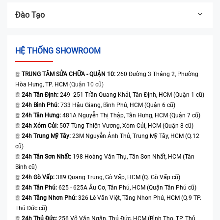
Đào Tạo
HỆ THỐNG SHOWROOM
TRUNG TÂM SỬA CHỮA - QUẬN 10:
260 Đường 3 Tháng 2, Phường
Hòa Hưng, TP. HCM
(Quận 10 cũ)
24h Tân Định:
249 -251 Trần Quang Khải, Tân Định, HCM (Quận 1 cũ)
24h Bình Phú:
733 Hậu Giang, Bình Phú, HCM (Quận 6 cũ)
24h Tân Hưng:
481A Nguyễn Thị Thập, Tân Hưng, HCM (Quận 7 cũ)
24h Xóm Củi:
507 Tùng Thiện Vương, Xóm Củi, HCM (Quận 8 cũ)
24h Trung Mỹ Tây:
23M Nguyễn Ảnh Thủ, Trung Mỹ Tây, HCM (Q.12
cũ)
24h Tân Sơn Nhất:
198 Hoàng Văn Thụ, Tân Sơn Nhất, HCM (Tân
Bình cũ)
24h Gò Vấp:
389 Quang Trung, Gò Vấp, HCM (Q. Gò Vấp cũ)
24h Tân Phú:
625 - 625A Âu Cơ, Tân Phú, HCM (Quận Tân Phú cũ)
24h Tăng Nhơn Phú:
326 Lê Văn Việt, Tăng Nhơn Phú, HCM (Q.9 TP.
Thủ Đức cũ)
24h Thủ Đức:
256 Võ Văn Ngân, Thủ Đức, HCM (Bình Thọ, TP. Thủ