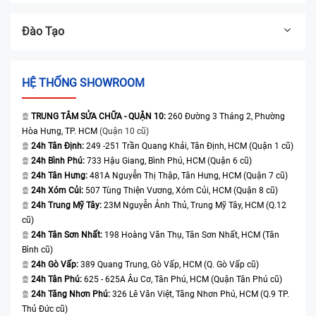
Đào Tạo
HỆ THỐNG SHOWROOM
TRUNG TÂM SỬA CHỮA - QUẬN 10:
260 Đường 3 Tháng 2, Phường
Hòa Hưng, TP. HCM
(Quận 10 cũ)
24h Tân Định:
249 -251 Trần Quang Khải, Tân Định, HCM (Quận 1 cũ)
24h Bình Phú:
733 Hậu Giang, Bình Phú, HCM (Quận 6 cũ)
24h Tân Hưng:
481A Nguyễn Thị Thập, Tân Hưng, HCM (Quận 7 cũ)
24h Xóm Củi:
507 Tùng Thiện Vương, Xóm Củi, HCM (Quận 8 cũ)
24h Trung Mỹ Tây:
23M Nguyễn Ảnh Thủ, Trung Mỹ Tây, HCM (Q.12
cũ)
24h Tân Sơn Nhất:
198 Hoàng Văn Thụ, Tân Sơn Nhất, HCM (Tân
Bình cũ)
24h Gò Vấp:
389 Quang Trung, Gò Vấp, HCM (Q. Gò Vấp cũ)
24h Tân Phú:
625 - 625A Âu Cơ, Tân Phú, HCM (Quận Tân Phú cũ)
24h Tăng Nhơn Phú:
326 Lê Văn Việt, Tăng Nhơn Phú, HCM (Q.9 TP.
Thủ Đức cũ)