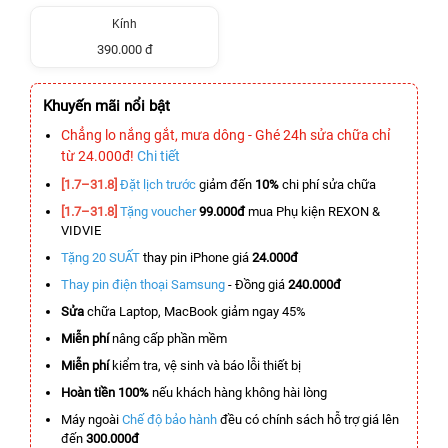
Kính
390.000 đ
Khuyến mãi nổi bật
Chẳng lo nắng gắt, mưa dông - Ghé 24h sửa chữa chỉ
từ 24.000đ!
Chi tiết
[1.7–31.8]
Đặt lịch trước
giảm đến
10%
chi phí sửa chữa
[1.7–31.8]
Tặng voucher
99.000đ
mua Phụ kiện REXON &
VIDVIE
Tặng 20 SUẤT
thay pin iPhone giá
24.000đ
Thay pin điện thoại Samsung
- Đồng giá
240.000đ
Sửa
chữa Laptop, MacBook giảm ngay 45%
Miễn phí
nâng cấp phần mềm
Miễn phí
kiểm tra, vệ sinh và báo lỗi thiết bị
Hoàn tiền 100%
nếu khách hàng không hài lòng
Máy ngoài
Chế độ bảo hành
đều có chính sách hỗ trợ giá lên
đến
300.000đ