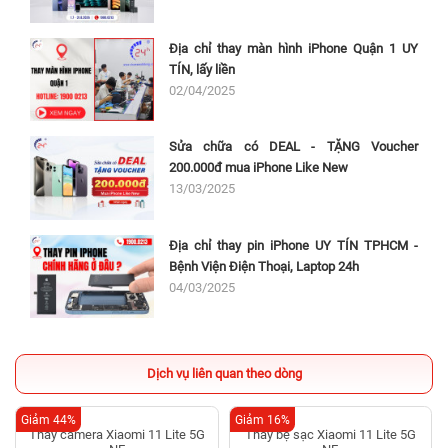
Địa chỉ thay màn hình iPhone Quận 1 UY
TÍN, lấy liền
02/04/2025
Sửa chữa có DEAL - TẶNG Voucher
200.000đ mua iPhone Like New
13/03/2025
Địa chỉ thay pin iPhone UY TÍN TPHCM -
Bệnh Viện Điện Thoại, Laptop 24h
04/03/2025
Dịch vụ liên quan theo dòng
Giảm 44%
Giảm 16%
Thay camera Xiaomi 11 Lite 5G
Thay bẹ sạc Xiaomi 11 Lite 5G