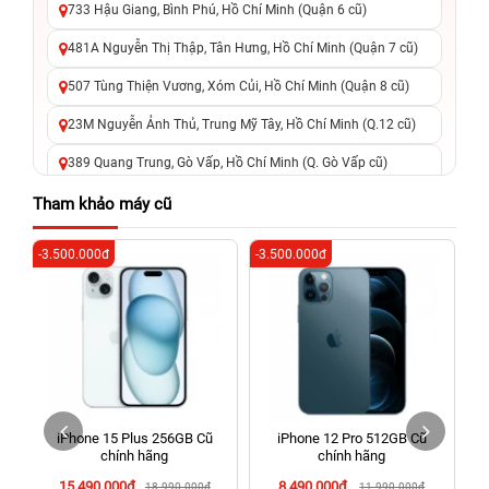
733 Hậu Giang, Bình Phú, Hồ Chí Minh (Quận 6 cũ)
481A Nguyễn Thị Thập, Tân Hưng, Hồ Chí Minh (Quận 7 cũ)
507 Tùng Thiện Vương, Xóm Củi, Hồ Chí Minh (Quận 8 cũ)
23M Nguyễn Ảnh Thủ, Trung Mỹ Tây, Hồ Chí Minh (Q.12 cũ)
389 Quang Trung, Gò Vấp, Hồ Chí Minh (Q. Gò Vấp cũ)
625 - 625A Âu Cơ, Tân Phú, Hồ Chí Minh (Quận Tân Phú cũ)
Tham khảo máy cũ
326 Lê Văn Việt, Tăng Nhơn Phú, Hồ Chí Minh (Q.9 TP. Thủ
-3.500.000đ
-3.500.000đ
-6
Đức cũ)
256 Võ Văn Ngân, Thủ Đức, Hồ Chí Minh (Bình Thọ, TP. Thủ
Đức Cũ)
70 Nguyễn An Ninh, Dĩ An, Hồ Chí Minh (Bình Dương Cũ)
24h Vũng Tàu: 162A Ba Cu, Vũng Tàu, Hồ Chí Minh (TP. Vũng
Tàu cũ)
iPhone 15 Plus 256GB Cũ
iPhone 12 Pro 512GB Cũ
198 Hoàng Văn Thụ, Tân Sơn Nhất, Hồ Chí Minh (Tân Bình
chính hãng
chính hãng
cũ)
15.490.000đ
8.490.000đ
18.990.000đ
11.990.000đ