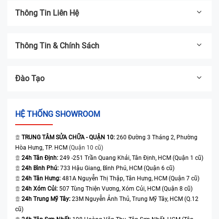
Thông Tin Liên Hệ
Thông Tin & Chính Sách
Đào Tạo
HỆ THỐNG SHOWROOM
TRUNG TÂM SỬA CHỮA - QUẬN 10:
260 Đường 3 Tháng 2, Phường
Hòa Hưng, TP. HCM
(Quận 10 cũ)
24h Tân Định:
249 -251 Trần Quang Khải, Tân Định, HCM (Quận 1 cũ)
24h Bình Phú:
733 Hậu Giang, Bình Phú, HCM (Quận 6 cũ)
24h Tân Hưng:
481A Nguyễn Thị Thập, Tân Hưng, HCM (Quận 7 cũ)
24h Xóm Củi:
507 Tùng Thiện Vương, Xóm Củi, HCM (Quận 8 cũ)
24h Trung Mỹ Tây:
23M Nguyễn Ảnh Thủ, Trung Mỹ Tây, HCM (Q.12
cũ)