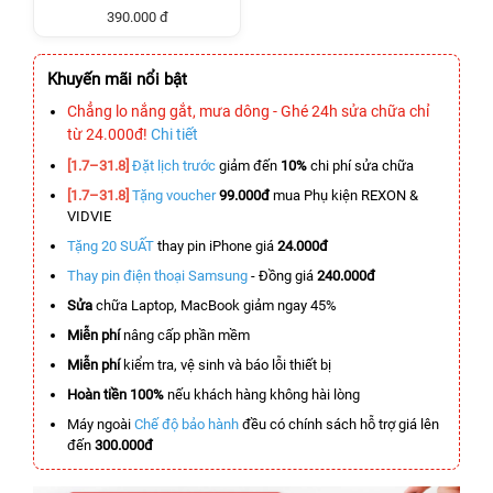
390.000 đ
Khuyến mãi nổi bật
Chẳng lo nắng gắt, mưa dông - Ghé 24h sửa chữa chỉ
từ 24.000đ!
Chi tiết
[1.7–31.8]
Đặt lịch trước
giảm đến
10%
chi phí sửa chữa
[1.7–31.8]
Tặng voucher
99.000đ
mua Phụ kiện REXON &
VIDVIE
Tặng 20 SUẤT
thay pin iPhone giá
24.000đ
Thay pin điện thoại Samsung
- Đồng giá
240.000đ
Sửa
chữa Laptop, MacBook giảm ngay 45%
Miễn phí
nâng cấp phần mềm
Miễn phí
kiểm tra, vệ sinh và báo lỗi thiết bị
Hoàn tiền 100%
nếu khách hàng không hài lòng
Máy ngoài
Chế độ bảo hành
đều có chính sách hỗ trợ giá lên
đến
300.000đ