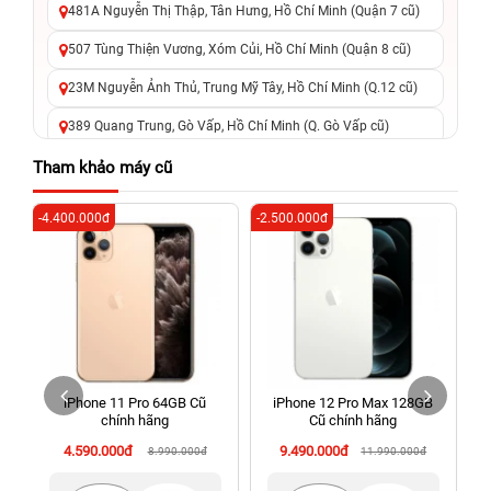
481A Nguyễn Thị Thập, Tân Hưng, Hồ Chí Minh (Quận 7 cũ)
507 Tùng Thiện Vương, Xóm Củi, Hồ Chí Minh (Quận 8 cũ)
23M Nguyễn Ảnh Thủ, Trung Mỹ Tây, Hồ Chí Minh (Q.12 cũ)
389 Quang Trung, Gò Vấp, Hồ Chí Minh (Q. Gò Vấp cũ)
625 - 625A Âu Cơ, Tân Phú, Hồ Chí Minh (Quận Tân Phú cũ)
Tham khảo máy cũ
326 Lê Văn Việt, Tăng Nhơn Phú, Hồ Chí Minh (Q.9 TP. Thủ
-4.400.000đ
-2.500.000đ
-3
Đức cũ)
256 Võ Văn Ngân, Thủ Đức, Hồ Chí Minh (Bình Thọ, TP. Thủ
Đức Cũ)
70 Nguyễn An Ninh, Dĩ An, Hồ Chí Minh (Bình Dương Cũ)
24h Vũng Tàu: 162A Ba Cu, Vũng Tàu, Hồ Chí Minh (TP. Vũng
Tàu cũ)
iPhone 11 Pro 64GB Cũ
iPhone 12 Pro Max 128GB
198 Hoàng Văn Thụ, Tân Sơn Nhất, Hồ Chí Minh (Tân Bình
chính hãng
Cũ chính hãng
cũ)
4.590.000đ
9.490.000đ
8.990.000đ
11.990.000đ