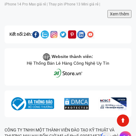
iPhone 14 Pro Max giá rẻ |
Thay pin iPhone 13 Mini giá rẻ |
Xem thêm
Kết nối 24h:
Website thành viên:
Hệ Thống Bán Lẻ Hàng Công Nghệ Uy Tín
CÔNG TY TNHH MỘT THÀNH VIÊN ĐÀO TẠO KỸ THUẬT VÀ
THƯƠNG MẠI HAI BỐN GIỜ Mã số thuế: 0305245702 Địa chỉ: