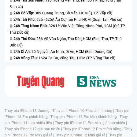
24h Tân Sơn Nhất:
198 Hoàng Văn Thụ, Tân Sơn Nhất, HCM (Tân
Bình cũ)
24h Gò Vấp:
389 Quang Trung, Gò Vấp, HCM (Q. Gò Vấp cũ)
24h Tân Phú:
625 - 625A Âu Cơ, Tân Phú, HCM (Quận Tân Phú cũ)
24h Tăng Nhơn Phú:
326 Lê Văn Việt, Tăng Nhơn Phú, HCM (Q.9 TP.
Thủ Đức cũ)
24h Thủ Đức:
256 Võ Văn Ngân, Thủ Đức, HCM (Bình Thọ, TP. Thủ
Đức Cũ)
24h Dĩ An:
70 Nguyễn An Ninh, Dĩ An, HCM (Bình Dương Cũ)
24h Vũng Tàu:
162A Ba Cu, Vũng Tàu, HCM (TP. Vũng Tàu cũ)
Thay pin iPhone 13 thường |
Thay pin iPhone 16 Plus chính hãng |
Thay pin
iPhone 16 Pro chính hãng |
Thay pin iPhone 16 Pro Max chính hãng |
Thay
pin iPhone 11 bao nhiêu tiền |
Thay pin iPhone 11 Pro Max giá bao nhiêu |
Thay pin iPhone 12 giá bao nhiêu |
Thay pin iPhone 12 Pro chính hãng |
Thay
pin iPhone 12 Pro Max giá rẻ |
Thay pin iPhone 12 Mini giá rẻ |
Thay pin