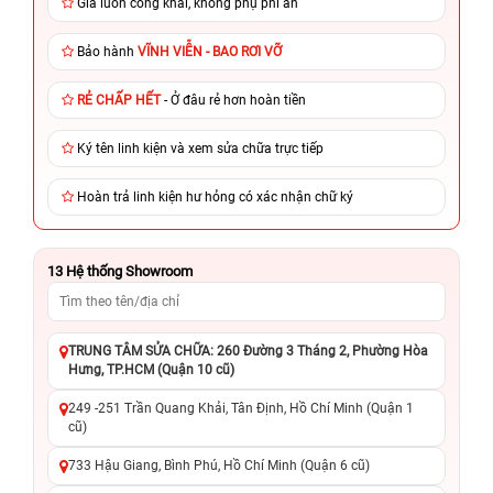
Giá luôn công khai, không phụ phí ẩn
Bảo hành
VĨNH VIỄN - BAO RƠI VỠ
RẺ CHẤP HẾT
- Ở đâu rẻ hơn hoàn tiền
Ký tên linh kiện và xem sửa chữa trực tiếp
Hoàn trả linh kiện hư hỏng có xác nhận chữ ký
13
Hệ thống Showroom
TRUNG TÂM SỬA CHỮA: 260 Đường 3 Tháng 2, Phường Hòa
Hưng, TP.HCM (Quận 10 cũ)
249 -251 Trần Quang Khải, Tân Định, Hồ Chí Minh (Quận 1
cũ)
733 Hậu Giang, Bình Phú, Hồ Chí Minh (Quận 6 cũ)