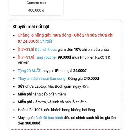
Camera sau
400.000 đ
Khuyến mãi nổi bật
Chẳng lo nắng gắt, mưa dông - Ghé 24h sửa chữa chỉ
từ 24.000đ!
Chi tiết
[1.7–31.8]
Đặt lịch trước
giảm đến
10%
chi phí sửa chữa
[1.7–31.8]
Tặng voucher
99.000đ
mua Phụ kiện REXON &
VIDVIE
Tặng 20 SUẤT
thay pin iPhone giá
24.000đ
Thay pin điện thoại Samsung
- Đồng giá
240.000đ
Sửa
chữa Laptop, MacBook giảm ngay 45%
Miễn phí
nâng cấp phần mềm
Miễn phí
kiểm tra, vệ sinh và báo lỗi thiết bị
Hoàn tiền 100%
nếu khách hàng không hài lòng
Máy ngoài
Chế độ bảo hành
đều có chính sách hỗ trợ giá lên
đến
300.000đ