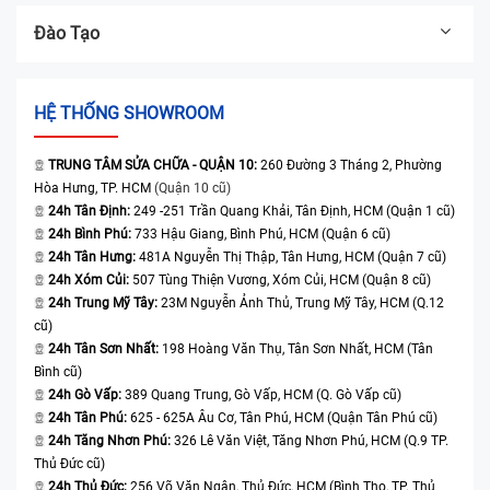
Đào Tạo
HỆ THỐNG SHOWROOM
TRUNG TÂM SỬA CHỮA - QUẬN 10:
260 Đường 3 Tháng 2, Phường
Hòa Hưng, TP. HCM
(Quận 10 cũ)
24h Tân Định:
249 -251 Trần Quang Khải, Tân Định, HCM (Quận 1 cũ)
24h Bình Phú:
733 Hậu Giang, Bình Phú, HCM (Quận 6 cũ)
24h Tân Hưng:
481A Nguyễn Thị Thập, Tân Hưng, HCM (Quận 7 cũ)
24h Xóm Củi:
507 Tùng Thiện Vương, Xóm Củi, HCM (Quận 8 cũ)
24h Trung Mỹ Tây:
23M Nguyễn Ảnh Thủ, Trung Mỹ Tây, HCM (Q.12
cũ)
24h Tân Sơn Nhất:
198 Hoàng Văn Thụ, Tân Sơn Nhất, HCM (Tân
Bình cũ)
24h Gò Vấp:
389 Quang Trung, Gò Vấp, HCM (Q. Gò Vấp cũ)
24h Tân Phú:
625 - 625A Âu Cơ, Tân Phú, HCM (Quận Tân Phú cũ)
24h Tăng Nhơn Phú:
326 Lê Văn Việt, Tăng Nhơn Phú, HCM (Q.9 TP.
Thủ Đức cũ)
24h Thủ Đức:
256 Võ Văn Ngân, Thủ Đức, HCM (Bình Thọ, TP. Thủ