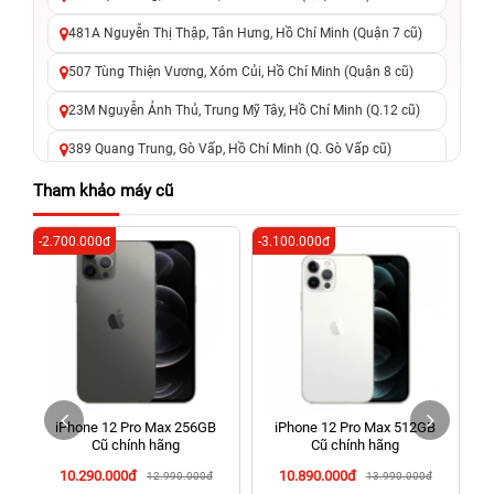
481A Nguyễn Thị Thập, Tân Hưng, Hồ Chí Minh (Quận 7 cũ)
507 Tùng Thiện Vương, Xóm Củi, Hồ Chí Minh (Quận 8 cũ)
23M Nguyễn Ảnh Thủ, Trung Mỹ Tây, Hồ Chí Minh (Q.12 cũ)
389 Quang Trung, Gò Vấp, Hồ Chí Minh (Q. Gò Vấp cũ)
625 - 625A Âu Cơ, Tân Phú, Hồ Chí Minh (Quận Tân Phú cũ)
Tham khảo máy cũ
326 Lê Văn Việt, Tăng Nhơn Phú, Hồ Chí Minh (Q.9 TP. Thủ
-2.700.000đ
-3.100.000đ
-4
Đức cũ)
256 Võ Văn Ngân, Thủ Đức, Hồ Chí Minh (Bình Thọ, TP. Thủ
Đức Cũ)
70 Nguyễn An Ninh, Dĩ An, Hồ Chí Minh (Bình Dương Cũ)
24h Vũng Tàu: 162A Ba Cu, Vũng Tàu, Hồ Chí Minh (TP. Vũng
Tàu cũ)
iPhone 12 Pro Max 256GB
iPhone 12 Pro Max 512GB
198 Hoàng Văn Thụ, Tân Sơn Nhất, Hồ Chí Minh (Tân Bình
Cũ chính hãng
Cũ chính hãng
cũ)
10.290.000đ
10.890.000đ
12.990.000đ
13.990.000đ