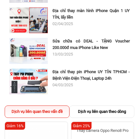
Địa chỉ thay màn hình iPhone Quận 1 UY
TÍN, lấy liền
02/04/2025
Sửa chữa có DEAL - TẶNG Voucher
200.000đ mua iPhone Like New
13/03/2025
Địa chỉ thay pin iPhone UY TÍN TPHCM -
Bệnh Viện Điện Thoại, Laptop 24h
04/03/2025
Dịch vụ liên quan theo vấn đề
Dịch vụ liên quan theo dòng
Giảm 16%
Giảm 25%
Thay camera Oppo Reno8 Pro