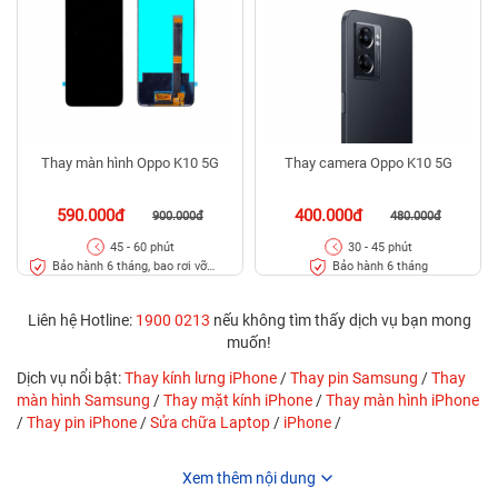
Thay màn hình Oppo K10 5G
Thay camera Oppo K10 5G
590.000đ
400.000đ
900.000đ
480.000đ
45 - 60 phút
30 - 45 phút
Bảo hành 6 tháng, bao rơi vỡ
Bảo hành 6 tháng
kính
Liên hệ Hotline:
1900 0213
nếu không tìm thấy dịch vụ bạn mong
muốn!
Dịch vụ nổi bật:
Thay kính lưng iPhone
/
Thay pin Samsung
/
Thay
màn hình Samsung
/
Thay mặt kính iPhone
/
Thay màn hình iPhone
/
Thay pin iPhone
/
Sửa chữa Laptop
/
iPhone
/
Xem thêm nội dung