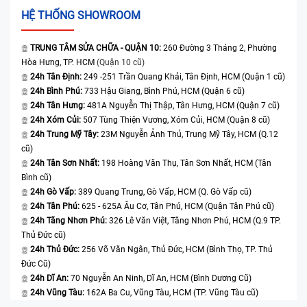
HỆ THỐNG SHOWROOM
TRUNG TÂM SỬA CHỮA - QUẬN 10:
260 Đường 3 Tháng 2, Phường
Hòa Hưng, TP. HCM
(Quận 10 cũ)
24h Tân Định:
249 -251 Trần Quang Khải, Tân Định, HCM (Quận 1 cũ)
24h Bình Phú:
733 Hậu Giang, Bình Phú, HCM (Quận 6 cũ)
24h Tân Hưng:
481A Nguyễn Thị Thập, Tân Hưng, HCM (Quận 7 cũ)
24h Xóm Củi:
507 Tùng Thiện Vương, Xóm Củi, HCM (Quận 8 cũ)
24h Trung Mỹ Tây:
23M Nguyễn Ảnh Thủ, Trung Mỹ Tây, HCM (Q.12
cũ)
24h Tân Sơn Nhất:
198 Hoàng Văn Thụ, Tân Sơn Nhất, HCM (Tân
Bình cũ)
24h Gò Vấp:
389 Quang Trung, Gò Vấp, HCM (Q. Gò Vấp cũ)
24h Tân Phú:
625 - 625A Âu Cơ, Tân Phú, HCM (Quận Tân Phú cũ)
24h Tăng Nhơn Phú:
326 Lê Văn Việt, Tăng Nhơn Phú, HCM (Q.9 TP.
Thủ Đức cũ)
24h Thủ Đức:
256 Võ Văn Ngân, Thủ Đức, HCM (Bình Thọ, TP. Thủ
Đức Cũ)
24h Dĩ An:
70 Nguyễn An Ninh, Dĩ An, HCM (Bình Dương Cũ)
24h Vũng Tàu:
162A Ba Cu, Vũng Tàu, HCM (TP. Vũng Tàu cũ)