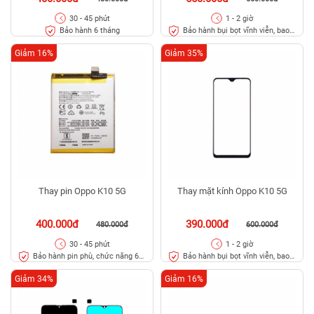
30 - 45 phút
1 - 2 giờ
Bảo hành 6 tháng
Bảo hành bụi bọt vĩnh viễn, bao
rơi vỡ kính
Giảm 16%
Giảm 35%
Thay pin Oppo K10 5G
Thay mặt kính Oppo K10 5G
400.000đ
390.000đ
480.000đ
600.000đ
30 - 45 phút
1 - 2 giờ
Bảo hành pin phù, chức năng 6
Bảo hành bụi bọt vĩnh viễn, bao
tháng
rơi vỡ kính
Giảm 34%
Giảm 16%