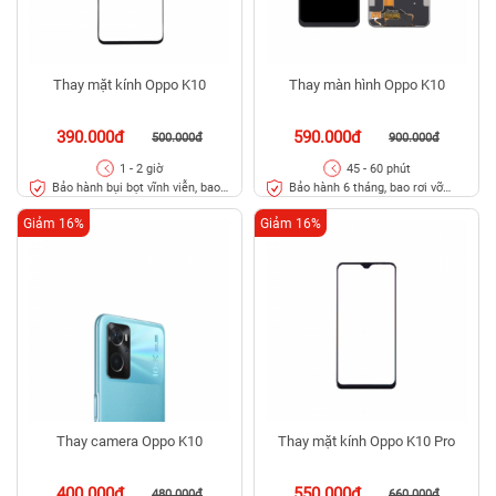
Thay mặt kính Oppo K10
Thay màn hình Oppo K10
390.000đ
590.000đ
500.000đ
900.000đ
1 - 2 giờ
45 - 60 phút
Bảo hành bụi bọt vĩnh viễn, bao
Bảo hành 6 tháng, bao rơi vỡ
rơi vỡ kính
kính
Giảm 16%
Giảm 16%
Thay camera Oppo K10
Thay mặt kính Oppo K10 Pro
400.000đ
550.000đ
480.000đ
660.000đ