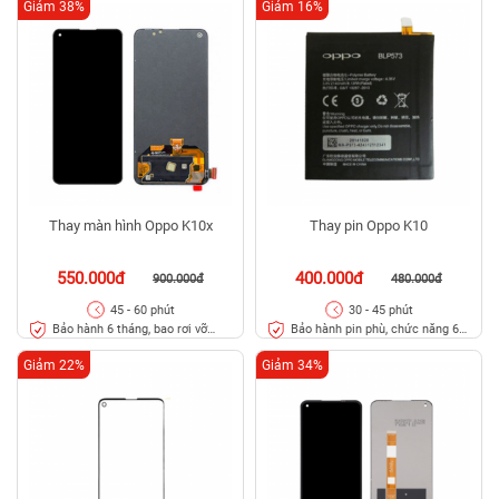
Giảm 38%
Giảm 16%
Thay màn hình Oppo K10x
Thay pin Oppo K10
550.000đ
400.000đ
900.000đ
480.000đ
45 - 60 phút
30 - 45 phút
Bảo hành 6 tháng, bao rơi vỡ
Bảo hành pin phù, chức năng 6
kính
tháng
Giảm 22%
Giảm 34%