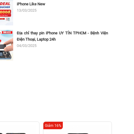
iPhone Like New
13/03/2025
Địa chỉ thay pin iPhone UY TÍN TPHCM - Bệnh Viện
Điện Thoại, Laptop 24h
04/03/2025
Giảm 16%
Giảm 7%
Tha