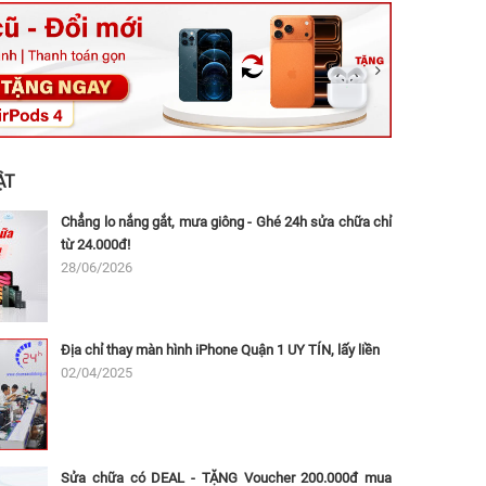
ệt, Tăng Nhơn Phú, Hồ Chí Minh (Q.9 TP. Thủ Đức cũ)
ân, Thủ Đức, Hồ Chí Minh (Bình Thọ, TP. Thủ Đức Cũ)
Ninh, Dĩ An, Hồ Chí Minh (Bình Dương Cũ)
 162A Ba Cu, Vũng Tàu, Hồ Chí Minh (TP. Vũng Tàu cũ)
 Thụ, Tân Sơn Nhất, Hồ Chí Minh (Tân Bình cũ)
ẬT
Chẳng lo nắng gắt, mưa giông - Ghé 24h sửa chữa chỉ
từ 24.000đ!
28/06/2026
Địa chỉ thay màn hình iPhone Quận 1 UY TÍN, lấy liền
02/04/2025
Sửa chữa có DEAL - TẶNG Voucher 200.000đ mua