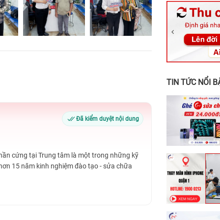
326 Lê Văn Vi
256 Võ Văn Ng
70 Nguyễn An 
24h Vũng Tàu:
198 Hoàng Văn
TIN TỨC NỔI B
Đã kiểm duyệt nội dung
Phần cứng tại Trung tâm là một trong những kỹ
 hơn 15 năm kinh nghiệm đào tạo - sửa chữa