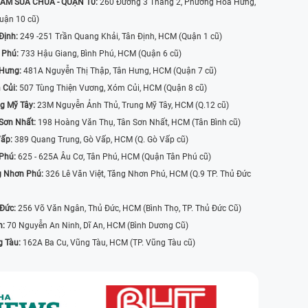
ÂM SỬA CHỮA - QUẬN 10:
260 Đường 3 Tháng 2, Phường Hòa Hưng,
uận 10 cũ)
Định:
249 -251 Trần Quang Khải, Tân Định, HCM (Quận 1 cũ)
 Phú:
733 Hậu Giang, Bình Phú, HCM (Quận 6 cũ)
 Hưng:
481A Nguyễn Thị Thập, Tân Hưng, HCM (Quận 7 cũ)
 Củi:
507 Tùng Thiện Vương, Xóm Củi, HCM (Quận 8 cũ)
g Mỹ Tây:
23M Nguyễn Ảnh Thủ, Trung Mỹ Tây, HCM (Q.12 cũ)
Sơn Nhất:
198 Hoàng Văn Thụ, Tân Sơn Nhất, HCM (Tân Bình cũ)
Vấp:
389 Quang Trung, Gò Vấp, HCM (Q. Gò Vấp cũ)
 Phú:
625 - 625A Âu Cơ, Tân Phú, HCM (Quận Tân Phú cũ)
g Nhơn Phú:
326 Lê Văn Việt, Tăng Nhơn Phú, HCM (Q.9 TP. Thủ Đức
 Đức:
256 Võ Văn Ngân, Thủ Đức, HCM (Bình Thọ, TP. Thủ Đức Cũ)
n:
70 Nguyễn An Ninh, Dĩ An, HCM (Bình Dương Cũ)
g Tàu:
162A Ba Cu, Vũng Tàu, HCM (TP. Vũng Tàu cũ)