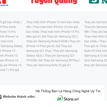
 giá bao nhiêu |
Thay màn hình iPhone 12 mini bao nhiêu
Thay pin Samsung
5 Plus chính
tiền |
Thay màn hình iPhone 13 mini giá
Thay pin Samsun
hone 15 Pro
bao nhiêu |
thay màn hình iPhone 15 Pro
tiền |
Thay pin Sa
ình iPhone 16
Max giá rẻ |
Giá Thay pin Samsung S22 |
Thay màn hình S
y màn hình
Thay pin Samsung Note 8 HCM |
Thay pin
bao nhiêu |
Thay
n Samsung Galaxy
iPhone 14 Plus giá rẻ |
Giá Thay pin
Plus giá rẻ |
Thay
h iPhone 12
Samsung S21 Plus |
Thay pin Samsung
Note 20 Ultra chí
ình iPhone 13
Galaxy A02s |
Thay pin Samsung S21
Samsung A12 chí
 pin iPhone 13
TPHCM |
Giá Thay pin Samsung S9 Plus |
hình Samsung S2
ay pin iPhone 15
Thay pin Samsung Note 20 giá rẻ |
thay pin Samsung
hone 11 Pro giá
Hệ Thống Bán Lẻ Hàng Công Nghệ Uy Tín
Website thành viên: