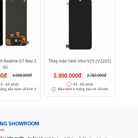
1.3
Bảo
nh Realme GT Neo 2
Thay màn hình Vivo V25 (V2202)
5G
00đ
2.300.000đ
3.000.000đ
2.760.000đ
45 - 60 phút
45 - 60 phút
háng, bảo hành vỡ kính 3
Bảo hành 6 tháng, bao rơi vỡ kính
ỐNG SHOWROOM