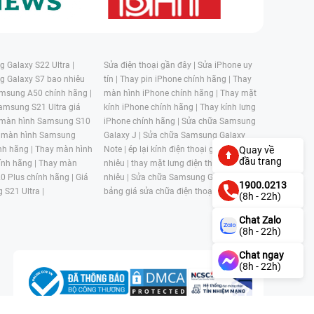
 Galaxy S22 Ultra |
Sửa điện thoại gần đây |
Sửa iPhone uy
g Galaxy S7 bao nhiêu
tín |
Thay pin iPhone chính hãng |
Thay
msung A50 chính hãng |
màn hình iPhone chính hãng |
Thay mặt
amsung S21 Ultra giá
kính iPhone chính hãng |
Thay kính lưng
 màn hình Samsung S10
iPhone chính hãng |
Sửa chữa Samsung
 màn hình Samsung
Galaxy J |
Sửa chữa Samsung Galaxy
nh hãng |
Thay màn hình
Note |
ép lại kính điện thoại giá bao
Quay về
đầu trang
nh hãng |
Thay màn
nhiêu |
thay mặt lưng điện thoại giá bao
0 Plus chính hãng |
Giá
nhiêu |
Sửa chữa Samsung Galaxy S |
1900.0213
 S21 Ultra |
bảng giá sửa chữa điện thoại samsung |
(8h - 22h)
Chat Zalo
(8h - 22h)
Chat ngay
(8h - 22h)