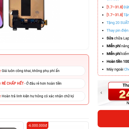
[1.7–31.8]
Đặt
[1.7–31.8]
Tặn
Tặng 20 SUẤ
Thay pin điệ
Sửa
chữa Lap
Miễn phí
nâng
Miễn phí
kiểm 
Hoàn tiền 10
Máy ngoài
Ch
Giá luôn công khai, không phụ phí ẩn
RẺ CHẤP HẾT
- Ở đâu rẻ hơn hoàn tiền
Hoàn trả linh kiện hư hỏng có xác nhận chữ ký
-6.000.000đ
-3.900.000đ