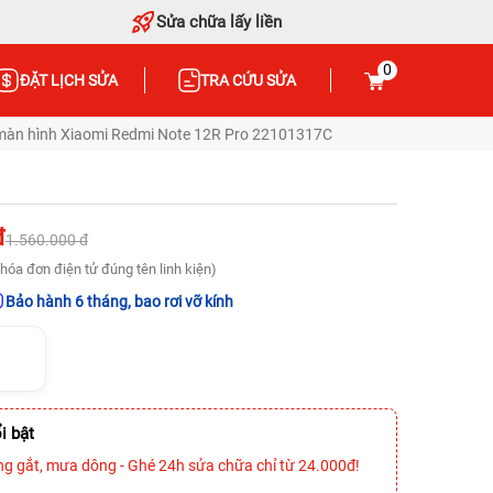
Sửa chữa lấy liền
0
ĐẶT LỊCH SỬA
TRA CỨU SỬA
àn hình Xiaomi Redmi Note 12R Pro 22101317C
đ
1.560.000 đ
hóa đơn điện tử đúng tên linh kiện)
Bảo hành 6 tháng, bao rơi vỡ kính
i bật
ng gắt, mưa dông - Ghé 24h sửa chữa chỉ từ 24.000đ!