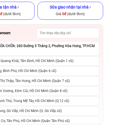
a tận nhà
Sửa giao nhận tại nhà
0đ
(dưới 5km)
Giá
0đ
(dưới 5km)
owroom
A CHỮA: 260 Đường 3 Tháng 2, Phường Hòa Hưng, TP.HCM
GB Cũ chính
iPhone 11 Pro Max 256GB Cũ
iPhone 14 128GB C
chính hãng
 Quang Khải, Tân Định, Hồ Chí Minh (Quận 1 cũ)
.990.000đ
5.590.000đ
8.990.000đ
8.090.000đ
1
, Bình Phú, Hồ Chí Minh (Quận 6 cũ)
hị Thập, Tân Hưng, Hồ Chí Minh (Quận 7 cũ)
suất, 0 phí
0 trả trước, 0 lãi suất, 0 phí
0 trả trước, 0 lãi
n Vương, Xóm Củi, Hồ Chí Minh (Quận 8 cũ)
người thân
chuyển đổi, 0 gọi người thân
chuyển đổi, 0 gọi
h Thủ, Trung Mỹ Tây, Hồ Chí Minh (Q.12 cũ)
ng, Gò Vấp, Hồ Chí Minh (Q. Gò Vấp cũ)
 Cơ, Tân Phú, Hồ Chí Minh (Quận Tân Phú cũ)