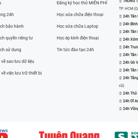
TRUNG T
u
Đăng ký học thử MIỄN PHÍ
TP. HCM
(Q
ụng 24h
Học sửa chữa điện thoại
24h Tân 
24h Bình
ách bảo hành
Học sửa chữa Laptop
24h Tân
ch quyền riêng tư
Học ép kính điện thoại
24h Xóm
24h Trun
ách sử dụng
Tin tức đào tạo 24h
24h Tân 
 về sao lưu dữ liệu
24h Gò 
24h Tân
về việc lưu trữ thiết bị
24h Tăn
cũ)
24h Thủ
24h Dĩ A
24h Vũn