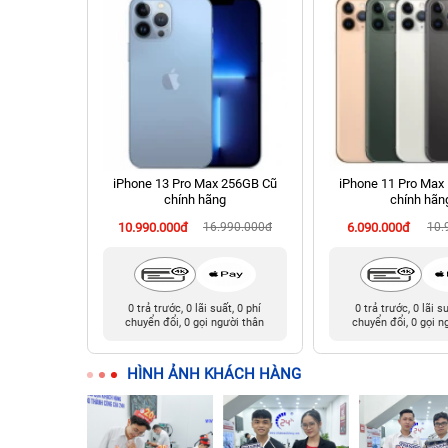
chính hãng
iPhone 13 Pro Max 256GB Cũ
iPhone 11 Pro Max
chính hãng
chính hãn
90.000đ
10.990.000đ
16.990.000đ
6.090.000đ
10.
t, 0 phí
0 trả trước, 0 lãi suất, 0 phí
0 trả trước, 0 lãi s
ười thân
chuyển đổi, 0 gọi người thân
chuyển đổi, 0 gọi n
HÌNH ẢNH KHÁCH HÀNG