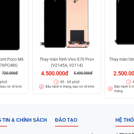
aomi Poco M6
Thay màn hình Vivo X70 Pro+
Thay màn hì
3076PC4BI)
(V2145A, V2114)
4.500.000đ
2.500.0
720.000đ
5.400.000đ
 phút
45 - 60 phút
Bảo hành 6 t
bao rơi vỡ kính
Bảo hành 6 tháng, bao rơi vỡ kính
tháng
 TIN & CHÍNH SÁCH
ĐÀO TẠO
HỆ TH