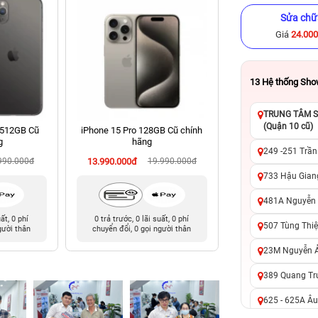
Sửa chữ
Giá
24.00
13
Hệ thống Sh
TRUNG TÂM SỬ
(Quận 10 cũ)
 512GB Cũ
iPhone 15 Pro 128GB Cũ chính
iPhone 14 Pro 512
g
hãng
hãng
249 -251 Trần
990.000đ
13.990.000đ
19.990.000đ
14.090.000đ
17
733 Hậu Giang
481A Nguyễn T
uất, 0 phí
0 trả trước, 0 lãi suất, 0 phí
0 trả trước, 0 lãi 
507 Tùng Thiệ
gười thân
chuyển đổi, 0 gọi người thân
chuyển đổi, 0 gọi 
23M Nguyễn Ản
389 Quang Tru
625 - 625A Âu