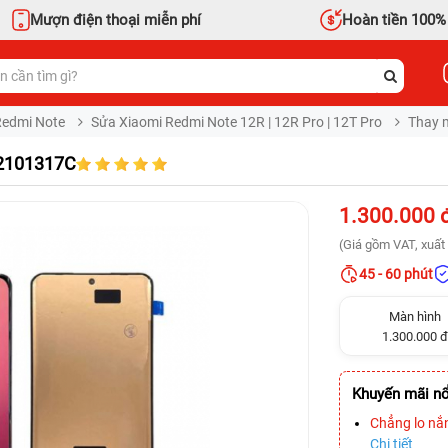
Mượn điện thoại miễn phí
Hoàn tiền 100%
Redmi Note
Sửa Xiaomi Redmi Note 12R | 12R Pro | 12T Pro
Thay m
22101317C
1.300.000 
(Giá gồm VAT, xuất 
45 - 60 phút
Màn hình
1.300.000 đ
Khuyến mãi nổ
Chẳng lo nắ
Chi tiết