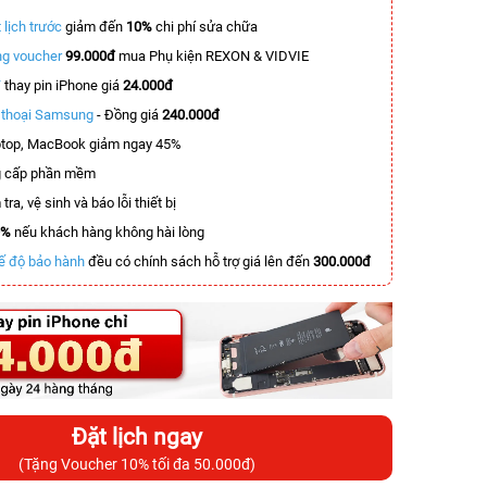
 lịch trước
giảm đến
10%
chi phí sửa chữa
g voucher
99.000đ
mua Phụ kiện REXON & VIDVIE
T
thay pin iPhone giá
24.000đ
n thoại Samsung
- Đồng giá
240.000đ
top, MacBook giảm ngay 45%
 cấp phần mềm
tra, vệ sinh và báo lỗi thiết bị
0%
nếu khách hàng không hài lòng
ế độ bảo hành
đều có chính sách hỗ trợ giá lên đến
300.000đ
Đặt lịch ngay
(Tặng Voucher 10% tối đa 50.000đ)
-3.400.000đ
-8.300.000đ