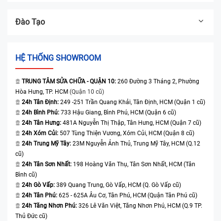
Đào Tạo
HỆ THỐNG SHOWROOM
TRUNG TÂM SỬA CHỮA - QUẬN 10:
260 Đường 3 Tháng 2, Phường
Hòa Hưng, TP. HCM
(Quận 10 cũ)
24h Tân Định:
249 -251 Trần Quang Khải, Tân Định, HCM (Quận 1 cũ)
24h Bình Phú:
733 Hậu Giang, Bình Phú, HCM (Quận 6 cũ)
24h Tân Hưng:
481A Nguyễn Thị Thập, Tân Hưng, HCM (Quận 7 cũ)
24h Xóm Củi:
507 Tùng Thiện Vương, Xóm Củi, HCM (Quận 8 cũ)
24h Trung Mỹ Tây:
23M Nguyễn Ảnh Thủ, Trung Mỹ Tây, HCM (Q.12
cũ)
24h Tân Sơn Nhất:
198 Hoàng Văn Thụ, Tân Sơn Nhất, HCM (Tân
Bình cũ)
24h Gò Vấp:
389 Quang Trung, Gò Vấp, HCM (Q. Gò Vấp cũ)
24h Tân Phú:
625 - 625A Âu Cơ, Tân Phú, HCM (Quận Tân Phú cũ)
24h Tăng Nhơn Phú:
326 Lê Văn Việt, Tăng Nhơn Phú, HCM (Q.9 TP.
Thủ Đức cũ)