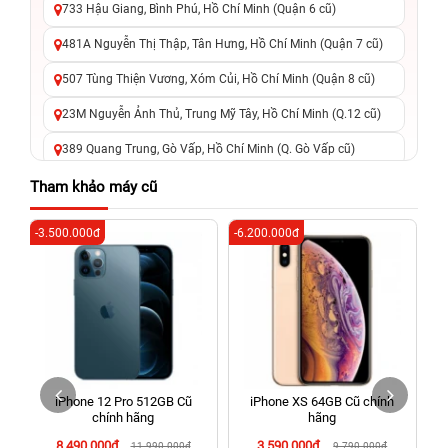
733 Hậu Giang, Bình Phú, Hồ Chí Minh (Quận 6 cũ)
481A Nguyễn Thị Thập, Tân Hưng, Hồ Chí Minh (Quận 7 cũ)
507 Tùng Thiện Vương, Xóm Củi, Hồ Chí Minh (Quận 8 cũ)
23M Nguyễn Ảnh Thủ, Trung Mỹ Tây, Hồ Chí Minh (Q.12 cũ)
389 Quang Trung, Gò Vấp, Hồ Chí Minh (Q. Gò Vấp cũ)
625 - 625A Âu Cơ, Tân Phú, Hồ Chí Minh (Quận Tân Phú cũ)
Tham khảo máy cũ
326 Lê Văn Việt, Tăng Nhơn Phú, Hồ Chí Minh (Q.9 TP. Thủ
-3.500.000đ
-6.200.000đ
-5
Đức cũ)
256 Võ Văn Ngân, Thủ Đức, Hồ Chí Minh (Bình Thọ, TP. Thủ
Đức Cũ)
70 Nguyễn An Ninh, Dĩ An, Hồ Chí Minh (Bình Dương Cũ)
24h Vũng Tàu: 162A Ba Cu, Vũng Tàu, Hồ Chí Minh (TP. Vũng
Tàu cũ)
iPhone 12 Pro 512GB Cũ
iPhone XS 64GB Cũ chính
198 Hoàng Văn Thụ, Tân Sơn Nhất, Hồ Chí Minh (Tân Bình
chính hãng
hãng
cũ)
8.490.000đ
3.590.000đ
11.990.000đ
9.790.000đ