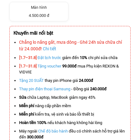
Màn hình
4.500.000 đ
Khuyến mãi nổi bật
Chẳng lo nắng gắt, mưa dông - Ghé 24h sửa chữa chỉ
từ 24.000đ!
Chi tiết
[1.7–31.8]
Đặt lịch trước
giảm đến
10%
chi phí sửa chữa
[1.7–31.8]
Tặng voucher
99.000đ
mua Phụ kiện REXON &
VIDVIE
Tặng 20 SUẤT
thay pin iPhone giá
24.000đ
Thay pin điện thoại Samsung
- Đồng giá
240.000đ
Sửa
chữa Laptop, MacBook giảm ngay 45%
Miễn phí
nâng cấp phần mềm
Miễn phí
kiểm tra, vệ sinh và báo lỗi thiết bị
Hoàn tiền 100%
nếu khách hàng không hài lòng
Máy ngoài
Chế độ bảo hành
đều có chính sách hỗ trợ giá lên
đến
300.000đ