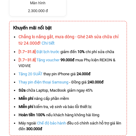
Màn hình
2.300.000 đ
Khuyến mãi nổi bật
Chẳng lo nắng gắt, mưa dông - Ghé 24h sửa chữa chỉ
từ 24.000đ!
Chi tiết
[1.7–31.8]
Đặt lịch trước
giảm đến
10%
chi phí sửa chữa
[1.7–31.8]
Tặng voucher
99.000đ
mua Phụ kiện REXON &
VIDVIE
Tặng 20 SUẤT
thay pin iPhone giá
24.000đ
Thay pin điện thoại Samsung
- Đồng giá
240.000đ
Sửa
chữa Laptop, MacBook giảm ngay 45%
Miễn phí
nâng cấp phần mềm
Miễn phí
kiểm tra, vệ sinh và báo lỗi thiết bị
Hoàn tiền 100%
nếu khách hàng không hài lòng
Máy ngoài
Chế độ bảo hành
đều có chính sách hỗ trợ giá lên
đến
300.000đ