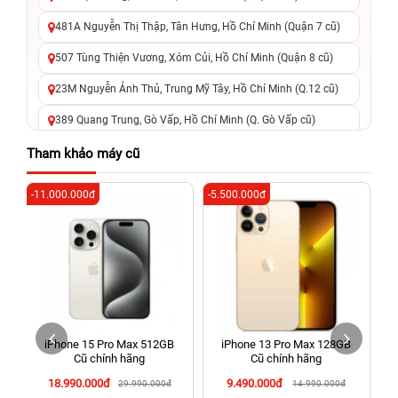
481A Nguyễn Thị Thập, Tân Hưng, Hồ Chí Minh (Quận 7 cũ)
507 Tùng Thiện Vương, Xóm Củi, Hồ Chí Minh (Quận 8 cũ)
23M Nguyễn Ảnh Thủ, Trung Mỹ Tây, Hồ Chí Minh (Q.12 cũ)
389 Quang Trung, Gò Vấp, Hồ Chí Minh (Q. Gò Vấp cũ)
625 - 625A Âu Cơ, Tân Phú, Hồ Chí Minh (Quận Tân Phú cũ)
Tham khảo máy cũ
326 Lê Văn Việt, Tăng Nhơn Phú, Hồ Chí Minh (Q.9 TP. Thủ
-11.000.000đ
-5.500.000đ
-5
Đức cũ)
256 Võ Văn Ngân, Thủ Đức, Hồ Chí Minh (Bình Thọ, TP. Thủ
Đức Cũ)
70 Nguyễn An Ninh, Dĩ An, Hồ Chí Minh (Bình Dương Cũ)
24h Vũng Tàu: 162A Ba Cu, Vũng Tàu, Hồ Chí Minh (TP. Vũng
Tàu cũ)
iPhone 15 Pro Max 512GB
iPhone 13 Pro Max 128GB
198 Hoàng Văn Thụ, Tân Sơn Nhất, Hồ Chí Minh (Tân Bình
Cũ chính hãng
Cũ chính hãng
cũ)
18.990.000đ
9.490.000đ
29.990.000đ
14.990.000đ