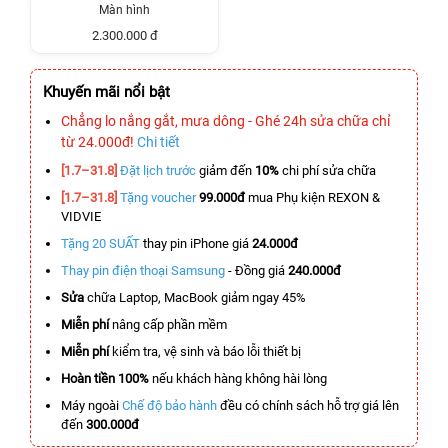
Màn hình
2.300.000 đ
Khuyến mãi nổi bật
Chẳng lo nắng gắt, mưa dông - Ghé 24h sửa chữa chỉ
từ 24.000đ!
Chi tiết
[1.7–31.8]
Đặt lịch trước
giảm đến
10%
chi phí sửa chữa
[1.7–31.8]
Tặng voucher
99.000đ
mua Phụ kiện REXON &
VIDVIE
Tặng 20 SUẤT
thay pin iPhone giá
24.000đ
Thay pin điện thoại Samsung
- Đồng giá
240.000đ
Sửa
chữa Laptop, MacBook giảm ngay 45%
Miễn phí
nâng cấp phần mềm
Miễn phí
kiểm tra, vệ sinh và báo lỗi thiết bị
Hoàn tiền 100%
nếu khách hàng không hài lòng
Máy ngoài
Chế độ bảo hành
đều có chính sách hỗ trợ giá lên
đến
300.000đ