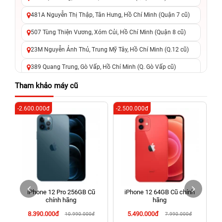
481A Nguyễn Thị Thập, Tân Hưng, Hồ Chí Minh (Quận 7 cũ)
507 Tùng Thiện Vương, Xóm Củi, Hồ Chí Minh (Quận 8 cũ)
23M Nguyễn Ảnh Thủ, Trung Mỹ Tây, Hồ Chí Minh (Q.12 cũ)
389 Quang Trung, Gò Vấp, Hồ Chí Minh (Q. Gò Vấp cũ)
625 - 625A Âu Cơ, Tân Phú, Hồ Chí Minh (Quận Tân Phú cũ)
Tham khảo máy cũ
326 Lê Văn Việt, Tăng Nhơn Phú, Hồ Chí Minh (Q.9 TP. Thủ
-2.600.000đ
-2.500.000đ
-4
Đức cũ)
256 Võ Văn Ngân, Thủ Đức, Hồ Chí Minh (Bình Thọ, TP. Thủ
Đức Cũ)
70 Nguyễn An Ninh, Dĩ An, Hồ Chí Minh (Bình Dương Cũ)
24h Vũng Tàu: 162A Ba Cu, Vũng Tàu, Hồ Chí Minh (TP. Vũng
Tàu cũ)
iPhone 12 Pro 256GB Cũ
iPhone 12 64GB Cũ chính
198 Hoàng Văn Thụ, Tân Sơn Nhất, Hồ Chí Minh (Tân Bình
chính hãng
hãng
cũ)
8.390.000đ
5.490.000đ
10.990.000đ
7.990.000đ