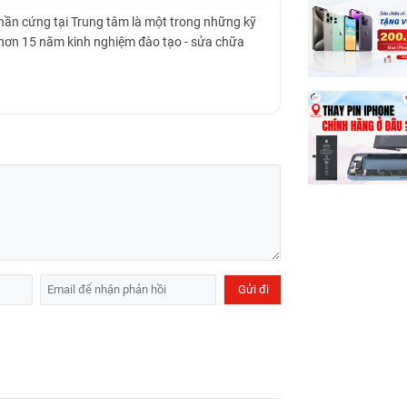
 mặt kính iPhone 15 Plus bao nhiêu
giúp khách
Phần cứng tại Trung tâm là một trong những kỹ
 hơn 15 năm kinh nghiệm đào tạo - sửa chữa
á bao nhiêu
chính hãng.
họn
thay màn hình iPhone 15 Pro chính hãng
với