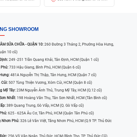
ỐNG SHOWROOM
ÂM SỬA CHỮA - QUẬN 10:
260 Đường 3 Tháng 2, Phường Hòa Hưng,
uận 10 cũ)
Định:
249 -251 Trần Quang Khải, Tân Định, HCM (Quận 1 cũ)
 Phú:
733 Hậu Giang, Bình Phú, HCM (Quận 6 cũ)
 Hưng:
481A Nguyễn Thị Thập, Tân Hưng, HCM (Quận 7 cũ)
 Củi:
507 Tùng Thiện Vương, Xóm Củi, HCM (Quận 8 cũ)
g Mỹ Tây:
23M Nguyễn Ảnh Thủ, Trung Mỹ Tây, HCM (Q.12 cũ)
Sơn Nhất:
198 Hoàng Văn Thụ, Tân Sơn Nhất, HCM (Tân Bình cũ)
Vấp:
389 Quang Trung, Gò Vấp, HCM (Q. Gò Vấp cũ)
 Phú:
625 - 625A Âu Cơ, Tân Phú, HCM (Quận Tân Phú cũ)
g Nhơn Phú:
326 Lê Văn Việt, Tăng Nhơn Phú, HCM (Q.9 TP. Thủ Đức
 Đức:
256 Võ Văn Ngân, Thủ Đức, HCM (Bình Thọ, TP. Thủ Đức Cũ)