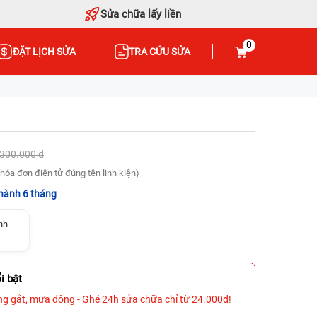
Sửa chữa lấy liền
0
ĐẶT LỊCH SỬA
TRA CỨU SỬA
.300.000 đ
hóa đơn điện tử đúng tên linh kiện)
hành 6 tháng
nh
i bật
ng gắt, mưa dông - Ghé 24h sửa chữa chỉ từ 24.000đ!