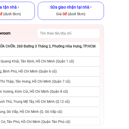
a tận nhà
Sửa giao nhận tại nhà
0đ
(dưới 5km)
Giá
0đ
(dưới 5km)
owroom
A CHỮA: 260 Đường 3 Tháng 2, Phường Hòa Hưng, TP.HCM
GB Cũ chính
iPhone 11 Pro 256GB Cũ chính
iPhone 8 Plus 64
hãng
hãng
 Quang Khải, Tân Định, Hồ Chí Minh (Quận 1 cũ)
.990.000đ
5.090.000đ
9.990.000đ
2.590.000đ
8
, Bình Phú, Hồ Chí Minh (Quận 6 cũ)
hị Thập, Tân Hưng, Hồ Chí Minh (Quận 7 cũ)
suất, 0 phí
0 trả trước, 0 lãi suất, 0 phí
0 trả trước, 0 lãi
n Vương, Xóm Củi, Hồ Chí Minh (Quận 8 cũ)
người thân
chuyển đổi, 0 gọi người thân
chuyển đổi, 0 gọi
h Thủ, Trung Mỹ Tây, Hồ Chí Minh (Q.12 cũ)
ng, Gò Vấp, Hồ Chí Minh (Q. Gò Vấp cũ)
 Cơ, Tân Phú, Hồ Chí Minh (Quận Tân Phú cũ)