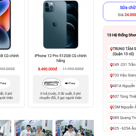
Sửa chữ
Giá
24.00
13
Hệ thống Sh
TRUNG TÂM SỬ
(Quận 10 cũ)
GB Cũ chính
iPhone 12 Pro 512GB Cũ chính
iPhone 14 Pro 256
hãng
hãng
249 -251 Trần
990.000đ
8.490.000đ
11.990.000đ
12.990.000đ
16
733 Hậu Giang
481A Nguyễn T
uất, 0 phí
0 trả trước, 0 lãi suất, 0 phí
0 trả trước, 0 lãi 
507 Tùng Thiệ
gười thân
chuyển đổi, 0 gọi người thân
chuyển đổi, 0 gọi 
23M Nguyễn Ản
389 Quang Tru
625 - 625A Âu