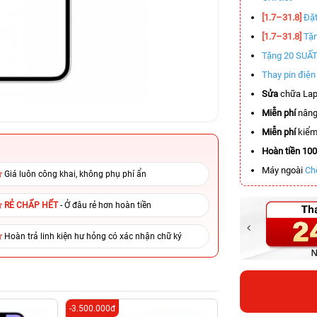
[1.7–31.8]
Đặt
[1.7–31.8]
Tặn
Tặng 20 SUẤ
Thay pin điệ
Sửa
chữa Lap
Miễn phí
nâng
Miễn phí
kiểm 
Hoàn tiền 10
Máy ngoài
Ch
Giá luôn công khai, không phụ phí ẩn
RẺ CHẤP HẾT
- Ở đâu rẻ hơn hoàn tiền
Hoàn trả linh kiện hư hỏng có xác nhận chữ ký
-3.500.000đ
-4.000.000đ