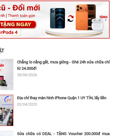
ệt, Tăng Nhơn Phú, Hồ Chí Minh (Q.9 TP. Thủ Đức cũ)
ân, Thủ Đức, Hồ Chí Minh (Bình Thọ, TP. Thủ Đức Cũ)
Ninh, Dĩ An, Hồ Chí Minh (Bình Dương Cũ)
 162A Ba Cu, Vũng Tàu, Hồ Chí Minh (TP. Vũng Tàu cũ)
 Thụ, Tân Sơn Nhất, Hồ Chí Minh (Tân Bình cũ)
ẬT
Chẳng lo nắng gắt, mưa giông - Ghé 24h sửa chữa chỉ
từ 24.000đ!
28/06/2026
Địa chỉ thay màn hình iPhone Quận 1 UY TÍN, lấy liền
02/04/2025
Sửa chữa có DEAL - TẶNG Voucher 200.000đ mua