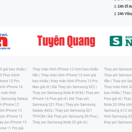
24h Dĩ A
24h Vũn
 giá bao nhiêu |
Thay màn hình iPhone 12 mini bao nhiêu
Thay pin Samsung
5 Plus chính
tiền |
Thay màn hình iPhone 13 mini giá
Thay pin Samsun
hone 15 Pro
bao nhiêu |
thay màn hình iPhone 15 Pro
tiền |
Thay pin Sa
ình iPhone 16
Max giá rẻ |
Giá Thay pin Samsung S22 |
Thay màn hình S
y màn hình
Thay pin Samsung Note 8 HCM |
Thay pin
bao nhiêu |
Thay
n Samsung Galaxy
iPhone 14 Plus giá rẻ |
Giá Thay pin
Plus giá rẻ |
Thay
h iPhone 12
Samsung S21 Plus |
Thay pin Samsung
Note 20 Ultra chí
ình iPhone 13
Galaxy A02s |
Thay pin Samsung S21
Samsung A12 chí
 pin iPhone 13
TPHCM |
Giá Thay pin Samsung S9 Plus |
hình Samsung S2
ay pin iPhone 15
Thay pin Samsung Note 20 giá rẻ |
thay pin Samsung
hone 11 Pro giá