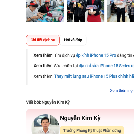
Chi tiết dịch vụ
Hỏi và đáp
Xem thêm:
Tìm dịch vụ
ép kính iPhone 15 Pro
đáng tin 
Xem thêm
: Sửa chữa tại
địa chỉ sửa iPhone 15 Series u
Xem thêm:
Thay mặt lưng sau iPhone 15 Plus chính h
Xem thêm:
Tìm nơi
thay kính lưng iPhone 15 Pro
chất l
Xem thêm nội
Xem thêm:
Dịch vụ
thay mặt lưng iPhone 15 chính hãn
Viết bởi: Nguyễn Kim Kỳ
Xem thêm:
Cập nhật mới nhất
bảng giá thay màn hình
Nguyễn Kim Kỳ
Xem thêm:
Bảng giá minh bạch cho
ép kính iPhone 15
linh kiện chất lượng.
Trưởng Phòng Kỹ thuật Phần cứng