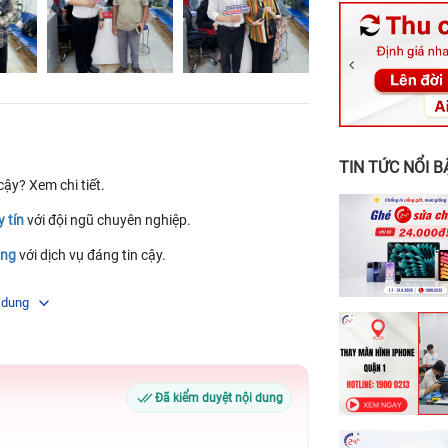
326 Lê Văn Vi
256 Võ Văn Ng
70 Nguyễn An 
24h Vũng Tàu:
198 Hoàng Văn
TIN TỨC NỔI B
cậy? Xem chi tiết.
y tín
với đội ngũ chuyên nghiệp.
ãng
với dịch vụ đáng tin cậy.
ượng.
 dung
g giá bao nhiêu
với linh kiện zin 100%.
 iPhone
theo từng model, minh bạch và chi tiết.
 Pro Max giá bao nhiêu
bao gồm cả công thợ và
Đã kiểm duyệt nội dung