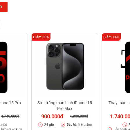
m
Giảm 30%
Giảm 14%
hone 15 Pro
Sửa trắng màn hình iPhone 15
Thay màn h
Pro Max
900.000đ
1.740.0
1.740.000đ
1.300.000đ
 phút
24 giờ
Bảo hành 6 tháng
 bao rơi vỡ kính
Bảo hành vĩ