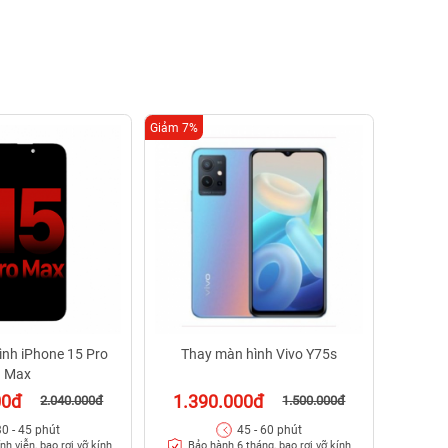
Giảm 7%
Giảm 16%
Tha
1.1
Bảo
ình iPhone 15 Pro
Thay màn hình Vivo Y75s
Max
00đ
1.390.000đ
2.040.000đ
1.500.000đ
30 - 45 phút
45 - 60 phút
nh viễn, bao rơi vỡ kính
Bảo hành 6 tháng, bao rơi vỡ kính