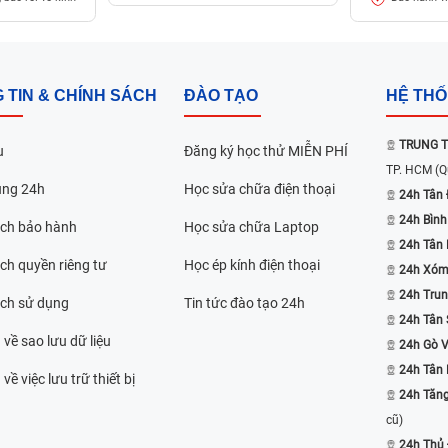
 TIN & CHÍNH SÁCH
ĐÀO TẠO
HỆ TH
TRUNG T
u
Đăng ký học thử MIỄN PHÍ
TP. HCM
(Q
ụng 24h
Học sửa chữa điện thoại
24h Tân 
24h Bình
ách bảo hành
Học sửa chữa Laptop
24h Tân
ch quyền riêng tư
Học ép kính điện thoại
24h Xóm
24h Trun
ách sử dụng
Tin tức đào tạo 24h
24h Tân 
 về sao lưu dữ liệu
24h Gò 
24h Tân
về việc lưu trữ thiết bị
24h Tăn
cũ)
24h Thủ