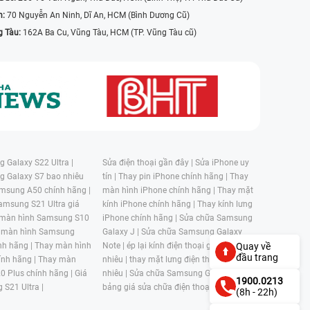
n:
70 Nguyễn An Ninh, Dĩ An, HCM (Bình Dương Cũ)
g Tàu:
162A Ba Cu, Vũng Tàu, HCM (TP. Vũng Tàu cũ)
 Galaxy S22 Ultra |
Sửa điện thoại gần đây |
Sửa iPhone uy
g Galaxy S7 bao nhiêu
tín |
Thay pin iPhone chính hãng |
Thay
msung A50 chính hãng |
màn hình iPhone chính hãng |
Thay mặt
amsung S21 Ultra giá
kính iPhone chính hãng |
Thay kính lưng
 màn hình Samsung S10
iPhone chính hãng |
Sửa chữa Samsung
 màn hình Samsung
Galaxy J |
Sửa chữa Samsung Galaxy
nh hãng |
Thay màn hình
Note |
ép lại kính điện thoại giá bao
Quay về
đầu trang
nh hãng |
Thay màn
nhiêu |
thay mặt lưng điện thoại giá bao
0 Plus chính hãng |
Giá
nhiêu |
Sửa chữa Samsung Galaxy S |
1900.0213
 S21 Ultra |
bảng giá sửa chữa điện thoại samsung |
(8h - 22h)