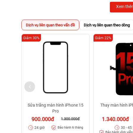
Xem thê
Dịch vụ liên quan theo vấn đề
Dịch vụ liên quan theo dòng
Giảm 30%
Giảm 22%
Sửa trắng màn hình iPhone 15
Thay màn hình iP
Pro
900.000đ
1.340.000đ
1.300.000đ
24 giờ
30 - 45
Bảo hành 6 tháng
Bảo hành vĩnh viễn,