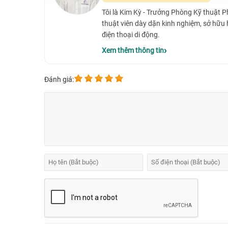
Xem thêm:
Bảng giá minh bạch cho câu hỏi
giá thay
Tôi là Kim Kỳ - Trưởng Phòng Kỹ thuật 
hàng dễ dàng lập kế hoạch sửa chữa.
thuật viên dày dặn kinh nghiệm, sở hữu
Xem thêm:
Báo giá nhanh
thay màn hình iPhone 15 gi
điện thoại di động.
Xem thêm:
Để yên tâm sử dụng lâu dài, nhiều người c
Xem thêm thông tin
linh kiện nhập khẩu trực tiếp.
Đánh giá: