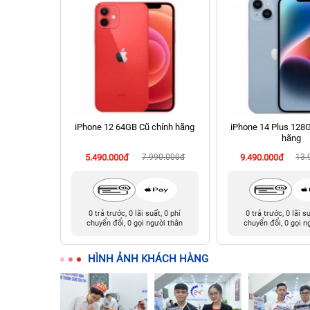
 512GB Cũ
iPhone 12 64GB Cũ chính hãng
iPhone 14 Plus 128
hãng
990.000đ
5.490.000đ
7.990.000đ
9.490.000đ
13.
t, 0 phí
0 trả trước, 0 lãi suất, 0 phí
0 trả trước, 0 lãi s
ười thân
chuyển đổi, 0 gọi người thân
chuyển đổi, 0 gọi n
HÌNH ẢNH KHÁCH HÀNG