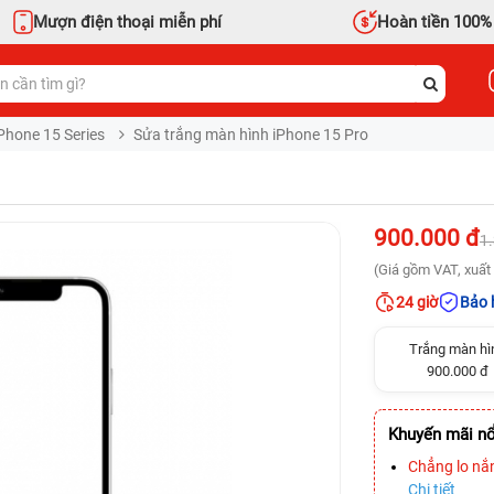
Mượn điện thoại miễn phí
Hoàn tiền 100%
Phone 15 Series
Sửa trắng màn hình iPhone 15 Pro
900.000 đ
1
(Giá gồm VAT, xuất 
24 giờ
Bảo 
Trắng màn hì
900.000 đ
Khuyến mãi nổ
Chẳng lo nắ
Chi tiết