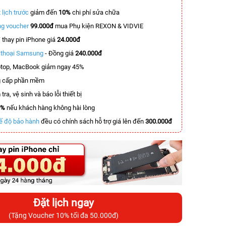
 lịch trước
giảm đến
10%
chi phí sửa chữa
g voucher
99.000đ
mua Phụ kiện REXON & VIDVIE
T
thay pin iPhone giá
24.000đ
n thoại Samsung
- Đồng giá
240.000đ
top, MacBook giảm ngay 45%
 cấp phần mềm
tra, vệ sinh và báo lỗi thiết bị
0%
nếu khách hàng không hài lòng
ế độ bảo hành
đều có chính sách hỗ trợ giá lên đến
300.000đ
Đặt lịch ngay
(Tặng Voucher 10% tối đa 50.000đ)
-4.900.000đ
-5.700.000đ