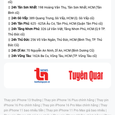
cũ)
24h Tân Sơn Nhất:
198 Hoàng Văn Thụ, Tân Sơn Nhất, HCM (Tân
Bình cũ)
24h Gò Vấp:
389 Quang Trung, Gò Vấp, HCM (Q. Gò Vấp cũ)
24h Tân Phú:
625 - 625A Âu Cơ, Tân Phú, HCM (Quận Tân Phú cũ)
24h Tăng Nhơn Phú:
326 Lê Văn Việt, Tăng Nhơn Phú, HCM (Q.9 TP.
Thủ Đức cũ)
24h Thủ Đức:
256 Võ Văn Ngân, Thủ Đức, HCM (Bình Thọ, TP. Thủ
Đức Cũ)
24h Dĩ An:
70 Nguyễn An Ninh, Dĩ An, HCM (Bình Dương Cũ)
24h Vũng Tàu:
162A Ba Cu, Vũng Tàu, HCM (TP. Vũng Tàu cũ)
Thay pin iPhone 13 thường |
Thay pin iPhone 16 Plus chính hãng |
Thay pin
iPhone 16 Pro chính hãng |
Thay pin iPhone 16 Pro Max chính hãng |
Thay
pin iPhone 11 bao nhiêu tiền |
Thay pin iPhone 11 Pro Max giá bao nhiêu |