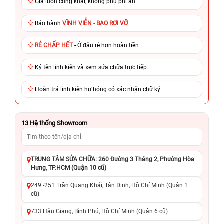
Giá luôn công khai, không phụ phí ẩn
Bảo hành
VĨNH VIỄN - BAO RƠI VỠ
RẺ CHẤP HẾT
- Ở đâu rẻ hơn hoàn tiền
Ký tên linh kiện và xem sửa chữa trực tiếp
Hoàn trả linh kiện hư hỏng có xác nhận chữ ký
13
Hệ thống Showroom
TRUNG TÂM SỬA CHỮA: 260 Đường 3 Tháng 2, Phường Hòa
Hưng, TP.HCM (Quận 10 cũ)
249 -251 Trần Quang Khải, Tân Định, Hồ Chí Minh (Quận 1
cũ)
733 Hậu Giang, Bình Phú, Hồ Chí Minh (Quận 6 cũ)