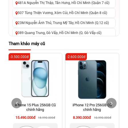
481A Nguyễn Thị Thập, Tân Hưng, Hồ Chí Minh (Quận 7 cũ)
507 Tùng Thiện Vương, Xóm Củi, Hồ Chí Minh (Quận 8 cũ)
23M Nguyễn Ảnh Thủ, Trung Mỹ Tây, Hồ Chí Minh (Q.12 cũ)
389 Quang Trung, Gò Vấp, Hồ Chí Minh (Q. Gò Vấp cũ)
625 - 625A Âu Cơ, Tân Phú, Hồ Chí Minh (Quận Tân Phú cũ)
Tham khảo máy cũ
326 Lê Văn Việt, Tăng Nhơn Phú, Hồ Chí Minh (Q.9 TP. Thủ
-3.500.000đ
-2.600.000đ
-6
Đức cũ)
256 Võ Văn Ngân, Thủ Đức, Hồ Chí Minh (Bình Thọ, TP. Thủ
Đức Cũ)
70 Nguyễn An Ninh, Dĩ An, Hồ Chí Minh (Bình Dương Cũ)
24h Vũng Tàu: 162A Ba Cu, Vũng Tàu, Hồ Chí Minh (TP. Vũng
Tàu cũ)
iPhone 15 Plus 256GB Cũ
iPhone 12 Pro 256GB Cũ
198 Hoàng Văn Thụ, Tân Sơn Nhất, Hồ Chí Minh (Tân Bình
chính hãng
chính hãng
cũ)
15.490.000đ
8.390.000đ
18.990.000đ
10.990.000đ