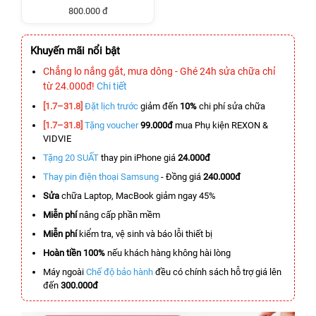
800.000 đ
Khuyến mãi nổi bật
Chẳng lo nắng gắt, mưa dông - Ghé 24h sửa chữa chỉ
từ 24.000đ!
Chi tiết
[1.7–31.8]
Đặt lịch trước
giảm đến
10%
chi phí sửa chữa
[1.7–31.8]
Tặng voucher
99.000đ
mua Phụ kiện REXON &
VIDVIE
Tặng 20 SUẤT
thay pin iPhone giá
24.000đ
Thay pin điện thoại Samsung
- Đồng giá
240.000đ
Sửa
chữa Laptop, MacBook giảm ngay 45%
Miễn phí
nâng cấp phần mềm
Miễn phí
kiểm tra, vệ sinh và báo lỗi thiết bị
Hoàn tiền 100%
nếu khách hàng không hài lòng
Máy ngoài
Chế độ bảo hành
đều có chính sách hỗ trợ giá lên
đến
300.000đ