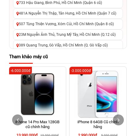
733 Hậu Giang, Bình Phú, Hồ Chí Minh (Quận 6 cũ)
481A Nguyễn Thị Thập, Tân Hưng, Hồ Chí Minh (Quận 7 cũ)
507 Tùng Thiện Vương, Xóm Củi, Hồ Chí Minh (Quận 8 cũ)
23M Nguyễn Ảnh Thủ, Trung Mỹ Tây, Hồ Chí Minh (Q.12 cũ)
389 Quang Trung, Gò Vấp, Hồ Chí Minh (Q. Gò Vấp cũ)
625 - 625A Âu Cơ, Tân Phú, Hồ Chí Minh (Quận Tân Phú cũ)
Tham khảo máy cũ
326 Lê Văn Việt, Tăng Nhơn Phú, Hồ Chí Minh (Q.9 TP. Thủ
-6.000.000đ
-3.000.000đ
-3
Đức cũ)
256 Võ Văn Ngân, Thủ Đức, Hồ Chí Minh (Bình Thọ, TP. Thủ
Đức Cũ)
70 Nguyễn An Ninh, Dĩ An, Hồ Chí Minh (Bình Dương Cũ)
24h Vũng Tàu: 162A Ba Cu, Vũng Tàu, Hồ Chí Minh (TP. Vũng
Tàu cũ)
iPhone 14 Pro Max 128GB
iPhone 8 64GB Cũ chính
198 Hoàng Văn Thụ, Tân Sơn Nhất, Hồ Chí Minh (Tân Bình
cũ chính hãng
hãng
cũ)
13.990.000đ
2.990.000đ
19.990.000đ
5.990.000đ