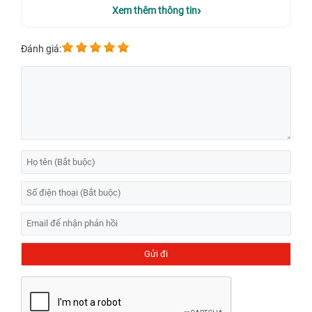
Điểm danh các trường hợp cần thay màn hình Samsung
Xem thêm thông tin
Galaxy A31 A315F
Đánh giá:
Sau đây là một số dấu hiệu màn hình Samsung A31 A315F bị hỏng
hóc và cần được thay thế:
Màn hình xuất hiện các vết nhòe mực, sọc ngang, sọc dọc, nhòe
chữ, nhiễu hạt.
Khi có người gọi vào máy vẫn phát ra các âm thanh nhưng màn
hình không hiển thị nội dung cuộc gọi.
Trên màn hình xuất hiện các chấm đen không chạm được.
Xung đột các phần mềm khi tải về sẽ ảnh hưởng tới màn hình
thiết bị của bạn.