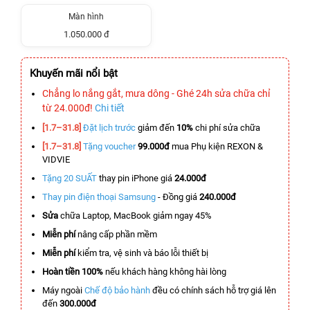
Màn hình
1.050.000 đ
Khuyến mãi nổi bật
Chẳng lo nắng gắt, mưa dông - Ghé 24h sửa chữa chỉ
từ 24.000đ!
Chi tiết
[1.7–31.8]
Đặt lịch trước
giảm đến
10%
chi phí sửa chữa
[1.7–31.8]
Tặng voucher
99.000đ
mua Phụ kiện REXON &
VIDVIE
Tặng 20 SUẤT
thay pin iPhone giá
24.000đ
Thay pin điện thoại Samsung
- Đồng giá
240.000đ
Sửa
chữa Laptop, MacBook giảm ngay 45%
Miễn phí
nâng cấp phần mềm
Miễn phí
kiểm tra, vệ sinh và báo lỗi thiết bị
Hoàn tiền 100%
nếu khách hàng không hài lòng
Máy ngoài
Chế độ bảo hành
đều có chính sách hỗ trợ giá lên
đến
300.000đ