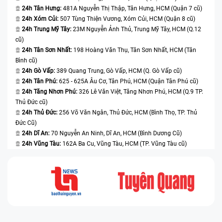
chữa, thay thế. Thời gian đổi màn hình nhanh chóng và chính xác.
24h Tân Hưng:
481A Nguyễn Thị Thập, Tân Hưng, HCM (Quận 7 cũ)
Khách hàng có thể lấy điện thoại ngay trong ngày mà không cần phải
24h Xóm Củi:
507 Tùng Thiện Vương, Xóm Củi, HCM (Quận 8 cũ)
chờ đợi quá lâu.
24h Trung Mỹ Tây:
23M Nguyễn Ảnh Thủ, Trung Mỹ Tây, HCM (Q.12
Đến với dịch vụ thay màn hình Samsung Galaxy A31 A315F chất
cũ)
lượng cao, ngay tại Bệnh Viện Điện Thoại, Laptop 24h , bạn sẽ
24h Tân Sơn Nhất:
198 Hoàng Văn Thụ, Tân Sơn Nhất, HCM (Tân
được trải nghiệm dịch vụ chuyên nghiệp của Bệnh Viện Điện
Bình cũ)
Thoại, Laptop 24h uy tín suốt 17 năm liền.
24h Gò Vấp:
389 Quang Trung, Gò Vấp, HCM (Q. Gò Vấp cũ)
24h Tân Phú:
625 - 625A Âu Cơ, Tân Phú, HCM (Quận Tân Phú cũ)
Với mục tiêu phát triển là uy tín và chất lượng, trung tâm cam kết
24h Tăng Nhơn Phú:
326 Lê Văn Việt, Tăng Nhơn Phú, HCM (Q.9 TP.
mang đến dịch vụ thay màn hình Samsung chuyên nghiệp. Trung
Thủ Đức cũ)
tâm chúng tôi chuẩn bị hoàn tiền 100% chi phí thay thế, sửa chữa
24h Thủ Đức:
256 Võ Văn Ngân, Thủ Đức, HCM (Bình Thọ, TP. Thủ
khi có bất kỳ sơ xuất nào trong quá trình thực hiện công tháo và
lắp máy.
Đức Cũ)
24h Dĩ An:
70 Nguyễn An Ninh, Dĩ An, HCM (Bình Dương Cũ)
Hiện tại trung tâm có chương trình dành tặng ngay voucher giảm
24h Vũng Tàu:
162A Ba Cu, Vũng Tàu, HCM (TP. Vũng Tàu cũ)
10% (giảm 50.000 đồng) vào hóa đơn cho các khách hàng hiện
đang là học sinh, sinh viên, tài xế xe công nghệ phổ biến hiện nay
như Grab, Gojek, Be,... khi đến sửa chữa hoặc thay thế thiết bị
công nghệ.
Nếu khách hàng không thể đợi lấy máy tại chỗ, thì trung tâm sẽ
hỗ trợ dịch vụ giao hàng tận nơi.