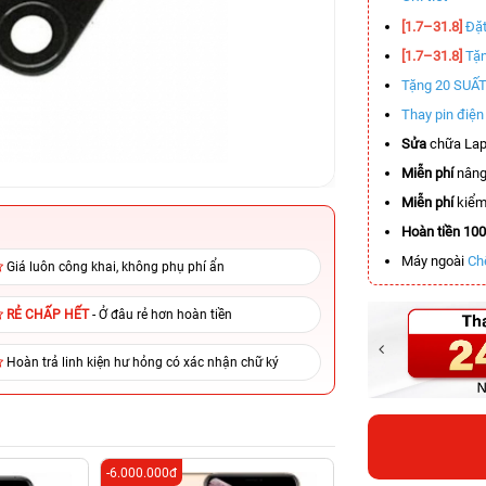
[1.7–31.8]
Đặt
[1.7–31.8]
Tặn
Tặng 20 SUẤ
Thay pin điệ
Sửa
chữa Lap
Miễn phí
nâng
Miễn phí
kiểm 
Hoàn tiền 10
Máy ngoài
Ch
Giá luôn công khai, không phụ phí ẩn
RẺ CHẤP HẾT
- Ở đâu rẻ hơn hoàn tiền
Hoàn trả linh kiện hư hỏng có xác nhận chữ ký
-6.000.000đ
-3.500.000đ