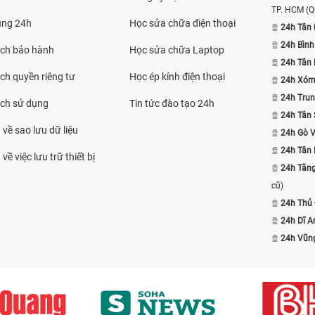
TP. HCM
(Q
ụng 24h
Học sửa chữa điện thoại
24h Tân 
24h Bình
ách bảo hành
Học sửa chữa Laptop
24h Tân
ch quyền riêng tư
Học ép kính điện thoại
24h Xóm
24h Trun
ách sử dụng
Tin tức đào tạo 24h
24h Tân 
 về sao lưu dữ liệu
24h Gò 
24h Tân
về việc lưu trữ thiết bị
24h Tăn
cũ)
24h Thủ
24h Dĩ A
24h Vũn