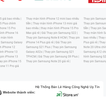
 giá bao nhiêu |
Thay màn hình iPhone 12 mini bao nhiêu
Thay pin Samsung
5 Plus chính
tiền |
Thay màn hình iPhone 13 mini giá
Thay pin Samsun
hone 15 Pro
bao nhiêu |
thay màn hình iPhone 15 Pro
tiền |
Thay pin Sa
ình iPhone 16
Max giá rẻ |
Giá Thay pin Samsung S22 |
Thay màn hình S
y màn hình
Thay pin Samsung Note 8 HCM |
Thay pin
bao nhiêu |
Thay
n Samsung Galaxy
iPhone 14 Plus giá rẻ |
Giá Thay pin
Plus giá rẻ |
Thay
h iPhone 12
Samsung S21 Plus |
Thay pin Samsung
Note 20 Ultra chí
ình iPhone 13
Galaxy A02s |
Thay pin Samsung S21
Samsung A12 chí
 pin iPhone 13
TPHCM |
Giá Thay pin Samsung S9 Plus |
hình Samsung S2
ay pin iPhone 15
Thay pin Samsung Note 20 giá rẻ |
thay pin Samsung
hone 11 Pro giá
Hệ Thống Bán Lẻ Hàng Công Nghệ Uy Tín
Website thành viên: