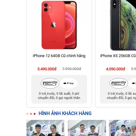
 Cũ chính
iPhone 12 64GB Cũ chính hãng
iPhone XS 256GB Cũ
900.000đ
5.490.000đ
7.990.000đ
4.090.000đ
9.
t, 0 phí
0 trả trước, 0 lãi suất, 0 phí
0 trả trước, 0 lãi s
ười thân
chuyển đổi, 0 gọi người thân
chuyển đổi, 0 gọi n
HÌNH ẢNH KHÁCH HÀNG