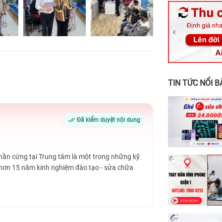
326 Lê Văn Vi
256 Võ Văn Ng
70 Nguyễn An 
24h Vũng Tàu:
198 Hoàng Văn
TIN TỨC NỔI B
Đã kiểm duyệt nội dung
Phần cứng tại Trung tâm là một trong những kỹ
 hơn 15 năm kinh nghiệm đào tạo - sửa chữa