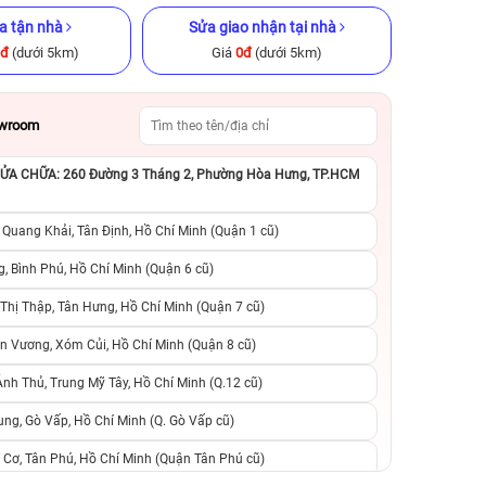
a tận nhà
Sửa giao nhận tại nhà
0đ
(dưới 5km)
Giá
0đ
(dưới 5km)
owroom
A CHỮA: 260 Đường 3 Tháng 2, Phường Hòa Hưng, TP.HCM
GB Cũ chính
iPhone 12 Pro 128GB Cũ chính
iPhone 13 Pro 12
hãng
hãng
 Quang Khải, Tân Định, Hồ Chí Minh (Quận 1 cũ)
.990.000đ
6.990.000đ
9.990.000đ
8.490.000đ
1
, Bình Phú, Hồ Chí Minh (Quận 6 cũ)
hị Thập, Tân Hưng, Hồ Chí Minh (Quận 7 cũ)
suất, 0 phí
0 trả trước, 0 lãi suất, 0 phí
0 trả trước, 0 lãi
n Vương, Xóm Củi, Hồ Chí Minh (Quận 8 cũ)
người thân
chuyển đổi, 0 gọi người thân
chuyển đổi, 0 gọi
h Thủ, Trung Mỹ Tây, Hồ Chí Minh (Q.12 cũ)
ng, Gò Vấp, Hồ Chí Minh (Q. Gò Vấp cũ)
 Cơ, Tân Phú, Hồ Chí Minh (Quận Tân Phú cũ)