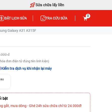
Sửa chữa lấy liền
0
ĐẶT LỊCH SỬA
TRA CỨU SỬA
sung Galaxy A31 A315F
.000 đ
hóa đơn điện tử đúng tên linh kiện)
Kiểm tra dịch vụ khi nhận lại máy
sau
i bật
ng gắt, mưa dông - Ghé 24h sửa chữa chỉ từ 24.000đ!