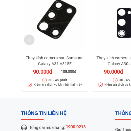
Thay kính camera sau Samsung
Thay kính camera
Galaxy A31 A315F
Galaxy A30s
90.000đ
90.000đ
108.000đ
30 - 45 phút
30 - 45
Kiểm tra dịch vụ khi nhận lại máy
Kiểm tra dịch vụ k
THÔNG TIN LIÊN HỆ
THÔNG
1900.0213
Tổng đài mua hàng:
Giới thiệ