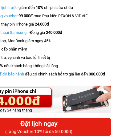
 lịch trước
giảm đến
10%
chi phí sửa chữa
g voucher
99.000đ
mua Phụ kiện REXON & VIDVIE
T
thay pin iPhone giá
24.000đ
n thoại Samsung
- Đồng giá
240.000đ
top, MacBook giảm ngay 45%
 cấp phần mềm
tra, vệ sinh và báo lỗi thiết bị
0%
nếu khách hàng không hài lòng
ế độ bảo hành
đều có chính sách hỗ trợ giá lên đến
300.000đ
Đặt lịch ngay
(Tặng Voucher 10% tối đa 50.000đ)
-3.000.000đ
-5.500.000đ