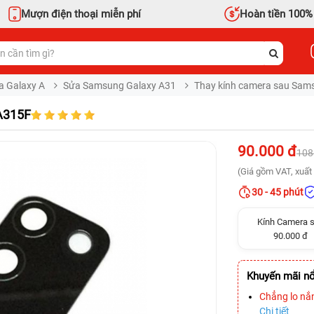
Mượn điện thoại miễn phí
Hoàn tiền 100%
a Galaxy A
Sửa Samsung Galaxy A31
Thay kính camera sau Sam
A315F
90.000 đ
108
(Giá gồm VAT, xuất 
30 - 45 phút
Kính Camera 
90.000 đ
Khuyến mãi nổ
Chẳng lo nắ
Chi tiết