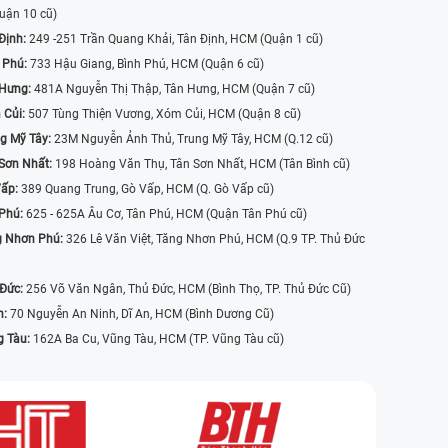
uận 10 cũ)
Định:
249 -251 Trần Quang Khải, Tân Định, HCM (Quận 1 cũ)
 Phú:
733 Hậu Giang, Bình Phú, HCM (Quận 6 cũ)
 Hưng:
481A Nguyễn Thị Thập, Tân Hưng, HCM (Quận 7 cũ)
 Củi:
507 Tùng Thiện Vương, Xóm Củi, HCM (Quận 8 cũ)
g Mỹ Tây:
23M Nguyễn Ảnh Thủ, Trung Mỹ Tây, HCM (Q.12 cũ)
Sơn Nhất:
198 Hoàng Văn Thụ, Tân Sơn Nhất, HCM (Tân Bình cũ)
Vấp:
389 Quang Trung, Gò Vấp, HCM (Q. Gò Vấp cũ)
 Phú:
625 - 625A Âu Cơ, Tân Phú, HCM (Quận Tân Phú cũ)
g Nhơn Phú:
326 Lê Văn Việt, Tăng Nhơn Phú, HCM (Q.9 TP. Thủ Đức
 Đức:
256 Võ Văn Ngân, Thủ Đức, HCM (Bình Thọ, TP. Thủ Đức Cũ)
n:
70 Nguyễn An Ninh, Dĩ An, HCM (Bình Dương Cũ)
g Tàu:
162A Ba Cu, Vũng Tàu, HCM (TP. Vũng Tàu cũ)