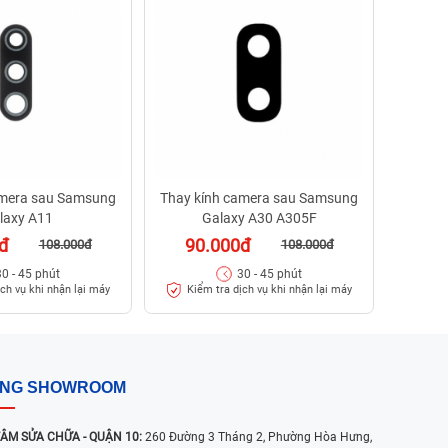
12
Kiể
amera sau Samsung
Thay kính camera sau Samsung
laxy A11
Galaxy A30 A305F
đ
90.000đ
108.000đ
108.000đ
30 - 45 phút
30 - 45 phút
ịch vụ khi nhận lại máy
Kiểm tra dịch vụ khi nhận lại máy
ỐNG SHOWROOM
ÂM SỬA CHỮA - QUẬN 10:
260 Đường 3 Tháng 2, Phường Hòa Hưng,