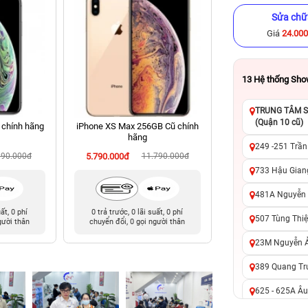
Sửa chữ
Giá
24.00
13
Hệ thống Sh
TRUNG TÂM SỬ
(Quận 10 cũ)
 chính hãng
iPhone XS Max 256GB Cũ chính
iPhone 15 Plus 256
hãng
hãng
249 -251 Trần
990.000đ
5.790.000đ
11.790.000đ
15.490.000đ
18
733 Hậu Giang
481A Nguyễn T
uất, 0 phí
0 trả trước, 0 lãi suất, 0 phí
0 trả trước, 0 lãi 
507 Tùng Thiệ
gười thân
chuyển đổi, 0 gọi người thân
chuyển đổi, 0 gọi 
23M Nguyễn Ản
389 Quang Tru
625 - 625A Âu