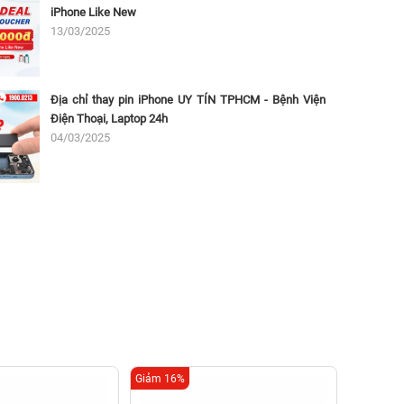
iPhone Like New
13/03/2025
Địa chỉ thay pin iPhone UY TÍN TPHCM - Bệnh Viện
Điện Thoại, Laptop 24h
04/03/2025
Giảm 16%
Giảm 16%
Thay k