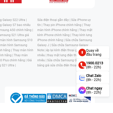
 Galaxy S22 Ultra |
Sửa điện thoại gần đây |
Sửa iPhone uy
g Galaxy S7 bao nhiêu
tín |
Thay pin iPhone chính hãng |
Thay
msung A50 chính hãng |
màn hình iPhone chính hãng |
Thay mặt
amsung S21 Ultra giá
kính iPhone chính hãng |
Thay kính lưng
 màn hình Samsung S10
iPhone chính hãng |
Sửa chữa Samsung
 màn hình Samsung
Galaxy J |
Sửa chữa Samsung Galaxy
nh hãng |
Thay màn hình
Note |
ép lại kính điện thoại giá bao
Quay về
đầu trang
nh hãng |
Thay màn
nhiêu |
thay mặt lưng điện thoại giá bao
0 Plus chính hãng |
Giá
nhiêu |
Sửa chữa Samsung Galaxy S |
1900.0213
 S21 Ultra |
bảng giá sửa chữa điện thoại samsung |
(8h - 22h)
Chat Zalo
(8h - 22h)
Chat ngay
(8h - 22h)