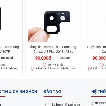
 sau Samsung
Thay kính camera sau Samsung
Thay kính c
 A307F
Galaxy A8 Plus 2018 (A8+,
Ga
A730F)
90.000đ
90.000
108.000đ
108.000đ
 phút
30 - 45 phút
hi nhận lại máy
Kiểm tra dịch vụ khi nhận lại máy
Kiểm tra d
 TIN & CHÍNH SÁCH
ĐÀO TẠO
HỆ TH
TRUNG T
u
Đăng ký học thử MIỄN PHÍ