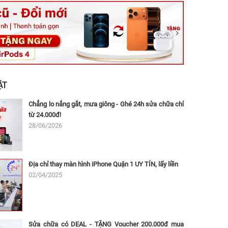
ệt, Tăng Nhơn Phú, Hồ Chí Minh (Q.9 TP. Thủ Đức cũ)
ân, Thủ Đức, Hồ Chí Minh (Bình Thọ, TP. Thủ Đức Cũ)
Ninh, Dĩ An, Hồ Chí Minh (Bình Dương Cũ)
 162A Ba Cu, Vũng Tàu, Hồ Chí Minh (TP. Vũng Tàu cũ)
 Thụ, Tân Sơn Nhất, Hồ Chí Minh (Tân Bình cũ)
ẬT
Chẳng lo nắng gắt, mưa giông - Ghé 24h sửa chữa chỉ
từ 24.000đ!
28/06/2026
Địa chỉ thay màn hình iPhone Quận 1 UY TÍN, lấy liền
02/04/2025
Sửa chữa có DEAL - TẶNG Voucher 200.000đ mua