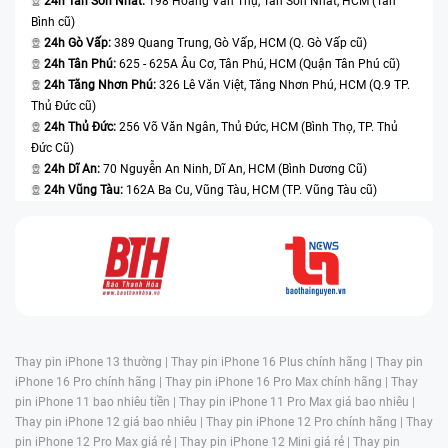
24h Tân Sơn Nhất:
198 Hoàng Văn Thụ, Tân Sơn Nhất, HCM (Tân
Bình cũ)
24h Gò Vấp:
389 Quang Trung, Gò Vấp, HCM (Q. Gò Vấp cũ)
24h Tân Phú:
625 - 625A Âu Cơ, Tân Phú, HCM (Quận Tân Phú cũ)
24h Tăng Nhơn Phú:
326 Lê Văn Việt, Tăng Nhơn Phú, HCM (Q.9 TP.
Thủ Đức cũ)
24h Thủ Đức:
256 Võ Văn Ngân, Thủ Đức, HCM (Bình Thọ, TP. Thủ
Đức Cũ)
24h Dĩ An:
70 Nguyễn An Ninh, Dĩ An, HCM (Bình Dương Cũ)
24h Vũng Tàu:
162A Ba Cu, Vũng Tàu, HCM (TP. Vũng Tàu cũ)
Thay pin iPhone 13 thường |
Thay pin iPhone 16 Plus chính hãng |
Thay pin
iPhone 16 Pro chính hãng |
Thay pin iPhone 16 Pro Max chính hãng |
Thay
pin iPhone 11 bao nhiêu tiền |
Thay pin iPhone 11 Pro Max giá bao nhiêu |
Thay pin iPhone 12 giá bao nhiêu |
Thay pin iPhone 12 Pro chính hãng |
Thay
pin iPhone 12 Pro Max giá rẻ |
Thay pin iPhone 12 Mini giá rẻ |
Thay pin