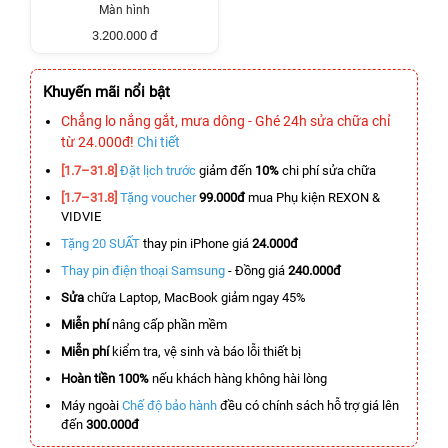
Màn hình
3.200.000 đ
Khuyến mãi nổi bật
Chẳng lo nắng gắt, mưa dông - Ghé 24h sửa chữa chỉ
từ 24.000đ!
Chi tiết
[1.7–31.8]
Đặt lịch trước
giảm đến
10%
chi phí sửa chữa
[1.7–31.8]
Tặng voucher
99.000đ
mua Phụ kiện REXON &
VIDVIE
Tặng 20 SUẤT
thay pin iPhone giá
24.000đ
Thay pin điện thoại Samsung
- Đồng giá
240.000đ
Sửa
chữa Laptop, MacBook giảm ngay 45%
Miễn phí
nâng cấp phần mềm
Miễn phí
kiểm tra, vệ sinh và báo lỗi thiết bị
Hoàn tiền 100%
nếu khách hàng không hài lòng
Máy ngoài
Chế độ bảo hành
đều có chính sách hỗ trợ giá lên
đến
300.000đ