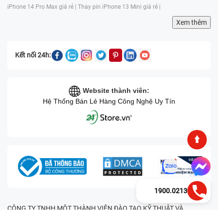
iPhone 14 Pro Max giá rẻ |
Thay pin iPhone 13 Mini giá rẻ |
Xem thêm
Kết nối 24h:
Website thành viên:
Hệ Thống Bán Lẻ Hàng Công Nghệ Uy Tín
1900.0213
CÔNG TY TNHH MỘT THÀNH VIÊN ĐÀO TẠO KỸ THUẬT VÀ
THƯƠNG MẠI HAI BỐN GIỜ Mã số thuế: 0305245702 Địa chỉ: