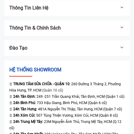
Thông Tin Liên Hệ
Thông Tin & Chính Sách
Đào Tạo
HỆ THỐNG SHOWROOM
TRUNG TÂM SỬA CHỮA - QUẬN 10:
260 Đường 3 Tháng 2, Phường
Hòa Hưng, TP. HCM
(Quận 10 cũ)
24h Tân Định:
249 -251 Trần Quang Khải, Tân Định, HCM (Quận 1 cũ)
24h Bình Phú:
733 Hậu Giang, Bình Phú, HCM (Quận 6 cũ)
24h Tân Hưng:
481A Nguyễn Thị Thập, Tân Hưng, HCM (Quận 7 cũ)
24h Xóm Củi:
507 Tùng Thiện Vương, Xóm Củi, HCM (Quận 8 cũ)
24h Trung Mỹ Tây:
23M Nguyễn Ảnh Thủ, Trung Mỹ Tây, HCM (Q.12
cũ)