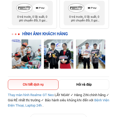
0 trả trước, 0 lãi suất, 0
0 trả trước, 0 lãi suất, 0
phí chuyển đổi, 0 gọi
phí chuyển đổi, 0 gọi
người thân
người thân
HÌNH ẢNH KHÁCH HÀNG
Chi tiết dịch vụ
Hỏi và đáp
Thay màn hình Realme GT Neo
LẤY NGAY ✓ Hàng ZIN chính hãng ✓
Giá RẺ nhất thị trường ✓ Bảo hành siêu khủng khi đến với
Bệnh Viện
Điện Thoại, Laptop 24h
.