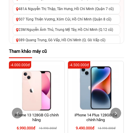
481A Nguyễn Thị Thập, Tân Hưng, Hồ Chí Minh (Quận 7 cũ)
507 Tùng Thiện Vương, Xóm Củi, Hồ Chí Minh (Quận 8 cũ)
23M Nguyễn Ảnh Thủ, Trung Mỹ Tây, Hồ Chí Minh (Q.12 cũ)
389 Quang Trung, Gò Vấp, Hồ Chí Minh (Q. Gò Vấp cũ)
625 - 625A Âu Cơ, Tân Phú, Hồ Chí Minh (Quận Tân Phú cũ)
Tham khảo máy cũ
326 Lê Văn Việt, Tăng Nhơn Phú, Hồ Chí Minh (Q.9 TP. Thủ
-4.000.000đ
-4.500.000đ
-6
Đức cũ)
256 Võ Văn Ngân, Thủ Đức, Hồ Chí Minh (Bình Thọ, TP. Thủ
Đức Cũ)
70 Nguyễn An Ninh, Dĩ An, Hồ Chí Minh (Bình Dương Cũ)
24h Vũng Tàu: 162A Ba Cu, Vũng Tàu, Hồ Chí Minh (TP. Vũng
Tàu cũ)
iPhone 13 128GB Cũ chính
iPhone 14 Plus 128GB Cũ
198 Hoàng Văn Thụ, Tân Sơn Nhất, Hồ Chí Minh (Tân Bình
hãng
chính hãng
cũ)
6.990.000đ
9.490.000đ
10.990.000đ
13.990.000đ