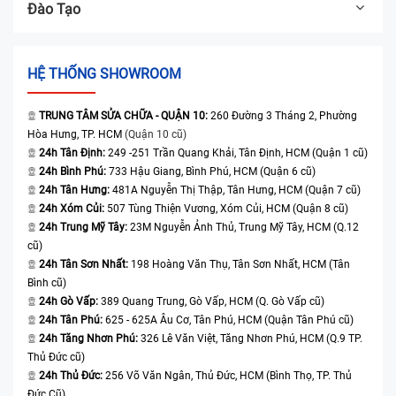
Đào Tạo
HỆ THỐNG SHOWROOM
TRUNG TÂM SỬA CHỮA - QUẬN 10:
260 Đường 3 Tháng 2, Phường
Hòa Hưng, TP. HCM
(Quận 10 cũ)
24h Tân Định:
249 -251 Trần Quang Khải, Tân Định, HCM (Quận 1 cũ)
24h Bình Phú:
733 Hậu Giang, Bình Phú, HCM (Quận 6 cũ)
24h Tân Hưng:
481A Nguyễn Thị Thập, Tân Hưng, HCM (Quận 7 cũ)
24h Xóm Củi:
507 Tùng Thiện Vương, Xóm Củi, HCM (Quận 8 cũ)
24h Trung Mỹ Tây:
23M Nguyễn Ảnh Thủ, Trung Mỹ Tây, HCM (Q.12
cũ)
24h Tân Sơn Nhất:
198 Hoàng Văn Thụ, Tân Sơn Nhất, HCM (Tân
Bình cũ)
24h Gò Vấp:
389 Quang Trung, Gò Vấp, HCM (Q. Gò Vấp cũ)
24h Tân Phú:
625 - 625A Âu Cơ, Tân Phú, HCM (Quận Tân Phú cũ)
24h Tăng Nhơn Phú:
326 Lê Văn Việt, Tăng Nhơn Phú, HCM (Q.9 TP.
Thủ Đức cũ)
24h Thủ Đức:
256 Võ Văn Ngân, Thủ Đức, HCM (Bình Thọ, TP. Thủ
Đức Cũ)