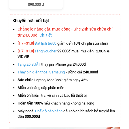
890.000 đ
Khuyến mãi nổi bật
Chẳng lo nắng gắt, mưa dông - Ghé 24h sửa chữa chỉ
từ 24.000đ!
Chi tiết
[1.7–31.8]
Đặt lịch trước
giảm đến
10%
chi phí sửa chữa
[1.7–31.8]
Tặng voucher
99.000đ
mua Phụ kiện REXON &
VIDVIE
Tặng 20 SUẤT
thay pin iPhone giá
24.000đ
Thay pin điện thoại Samsung
- Đồng giá
240.000đ
Sửa
chữa Laptop, MacBook giảm ngay 45%
Miễn phí
nâng cấp phần mềm
Miễn phí
kiểm tra, vệ sinh và báo lỗi thiết bị
Hoàn tiền 100%
nếu khách hàng không hài lòng
Máy ngoài
Chế độ bảo hành
đều có chính sách hỗ trợ giá lên
đến
300.000đ