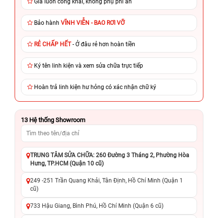
Giá luôn công khai, không phụ phí ẩn
Bảo hành
VĨNH VIỄN - BAO RƠI VỠ
RẺ CHẤP HẾT
- Ở đâu rẻ hơn hoàn tiền
Ký tên linh kiện và xem sửa chữa trực tiếp
Hoàn trả linh kiện hư hỏng có xác nhận chữ ký
13
Hệ thống Showroom
TRUNG TÂM SỬA CHỮA: 260 Đường 3 Tháng 2, Phường Hòa
Hưng, TP.HCM (Quận 10 cũ)
249 -251 Trần Quang Khải, Tân Định, Hồ Chí Minh (Quận 1
cũ)
733 Hậu Giang, Bình Phú, Hồ Chí Minh (Quận 6 cũ)