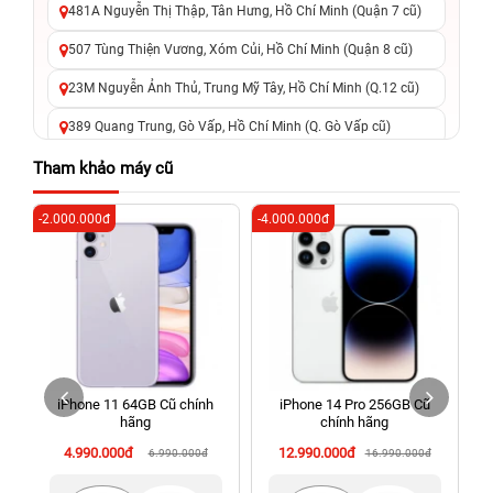
481A Nguyễn Thị Thập, Tân Hưng, Hồ Chí Minh (Quận 7 cũ)
507 Tùng Thiện Vương, Xóm Củi, Hồ Chí Minh (Quận 8 cũ)
23M Nguyễn Ảnh Thủ, Trung Mỹ Tây, Hồ Chí Minh (Q.12 cũ)
389 Quang Trung, Gò Vấp, Hồ Chí Minh (Q. Gò Vấp cũ)
625 - 625A Âu Cơ, Tân Phú, Hồ Chí Minh (Quận Tân Phú cũ)
Tham khảo máy cũ
326 Lê Văn Việt, Tăng Nhơn Phú, Hồ Chí Minh (Q.9 TP. Thủ
-2.000.000đ
-4.000.000đ
-3
Đức cũ)
256 Võ Văn Ngân, Thủ Đức, Hồ Chí Minh (Bình Thọ, TP. Thủ
Đức Cũ)
70 Nguyễn An Ninh, Dĩ An, Hồ Chí Minh (Bình Dương Cũ)
24h Vũng Tàu: 162A Ba Cu, Vũng Tàu, Hồ Chí Minh (TP. Vũng
Tàu cũ)
h
iPhone 11 64GB Cũ chính
iPhone 14 Pro 256GB Cũ
198 Hoàng Văn Thụ, Tân Sơn Nhất, Hồ Chí Minh (Tân Bình
g
hãng
chính hãng
cũ)
4.990.000đ
12.990.000đ
6.990.000đ
16.990.000đ