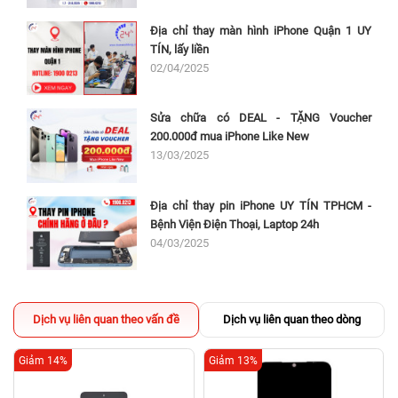
Địa chỉ thay màn hình iPhone Quận 1 UY
TÍN, lấy liền
02/04/2025
Sửa chữa có DEAL - TẶNG Voucher
200.000đ mua iPhone Like New
13/03/2025
Địa chỉ thay pin iPhone UY TÍN TPHCM -
Bệnh Viện Điện Thoại, Laptop 24h
04/03/2025
Dịch vụ liên quan theo vấn đề
Dịch vụ liên quan theo dòng
Giảm 14%
Giảm 13%