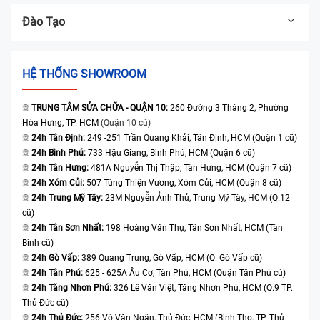
Đào Tạo
HỆ THỐNG SHOWROOM
TRUNG TÂM SỬA CHỮA - QUẬN 10:
260 Đường 3 Tháng 2, Phường
Hòa Hưng, TP. HCM
(Quận 10 cũ)
24h Tân Định:
249 -251 Trần Quang Khải, Tân Định, HCM (Quận 1 cũ)
24h Bình Phú:
733 Hậu Giang, Bình Phú, HCM (Quận 6 cũ)
24h Tân Hưng:
481A Nguyễn Thị Thập, Tân Hưng, HCM (Quận 7 cũ)
24h Xóm Củi:
507 Tùng Thiện Vương, Xóm Củi, HCM (Quận 8 cũ)
24h Trung Mỹ Tây:
23M Nguyễn Ảnh Thủ, Trung Mỹ Tây, HCM (Q.12
cũ)
24h Tân Sơn Nhất:
198 Hoàng Văn Thụ, Tân Sơn Nhất, HCM (Tân
Bình cũ)
24h Gò Vấp:
389 Quang Trung, Gò Vấp, HCM (Q. Gò Vấp cũ)
24h Tân Phú:
625 - 625A Âu Cơ, Tân Phú, HCM (Quận Tân Phú cũ)
24h Tăng Nhơn Phú:
326 Lê Văn Việt, Tăng Nhơn Phú, HCM (Q.9 TP.
Thủ Đức cũ)
24h Thủ Đức:
256 Võ Văn Ngân, Thủ Đức, HCM (Bình Thọ, TP. Thủ