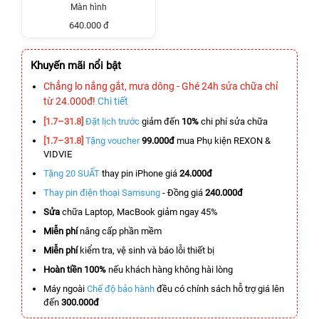
Màn hình
640.000 đ
Khuyến mãi nổi bật
Chẳng lo nắng gắt, mưa dông - Ghé 24h sửa chữa chỉ
từ 24.000đ!
Chi tiết
[1.7–31.8]
Đặt lịch trước
giảm đến
10%
chi phí sửa chữa
[1.7–31.8]
Tặng voucher
99.000đ
mua Phụ kiện REXON &
VIDVIE
Tặng 20 SUẤT
thay pin iPhone giá
24.000đ
Thay pin điện thoại Samsung
- Đồng giá
240.000đ
Sửa
chữa Laptop, MacBook giảm ngay 45%
Miễn phí
nâng cấp phần mềm
Miễn phí
kiểm tra, vệ sinh và báo lỗi thiết bị
Hoàn tiền 100%
nếu khách hàng không hài lòng
Máy ngoài
Chế độ bảo hành
đều có chính sách hỗ trợ giá lên
đến
300.000đ