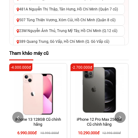
481A Nguyễn Thị Thập, Tân Hưng, Hồ Chí Minh (Quận 7 cũ)
507 Tùng Thiện Vương, Xóm Củi, Hồ Chí Minh (Quận 8 cũ)
23M Nguyễn Ảnh Thủ, Trung Mỹ Tây, Hồ Chí Minh (Q.12 cũ)
389 Quang Trung, Gò Vấp, Hồ Chí Minh (Q. Gò Vấp cũ)
625 - 625A Âu Cơ, Tân Phú, Hồ Chí Minh (Quận Tân Phú cũ)
Tham khảo máy cũ
326 Lê Văn Việt, Tăng Nhơn Phú, Hồ Chí Minh (Q.9 TP. Thủ
-4.000.000đ
-2.700.000đ
-6
Đức cũ)
256 Võ Văn Ngân, Thủ Đức, Hồ Chí Minh (Bình Thọ, TP. Thủ
Đức Cũ)
70 Nguyễn An Ninh, Dĩ An, Hồ Chí Minh (Bình Dương Cũ)
24h Vũng Tàu: 162A Ba Cu, Vũng Tàu, Hồ Chí Minh (TP. Vũng
Tàu cũ)
iPhone 13 128GB Cũ chính
iPhone 12 Pro Max 256GB
198 Hoàng Văn Thụ, Tân Sơn Nhất, Hồ Chí Minh (Tân Bình
hãng
Cũ chính hãng
cũ)
6.990.000đ
10.290.000đ
10.990.000đ
12.990.000đ