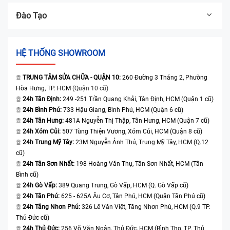
Đào Tạo
HỆ THỐNG SHOWROOM
TRUNG TÂM SỬA CHỮA - QUẬN 10:
260 Đường 3 Tháng 2, Phường
Hòa Hưng, TP. HCM
(Quận 10 cũ)
24h Tân Định:
249 -251 Trần Quang Khải, Tân Định, HCM (Quận 1 cũ)
24h Bình Phú:
733 Hậu Giang, Bình Phú, HCM (Quận 6 cũ)
24h Tân Hưng:
481A Nguyễn Thị Thập, Tân Hưng, HCM (Quận 7 cũ)
24h Xóm Củi:
507 Tùng Thiện Vương, Xóm Củi, HCM (Quận 8 cũ)
24h Trung Mỹ Tây:
23M Nguyễn Ảnh Thủ, Trung Mỹ Tây, HCM (Q.12
cũ)
24h Tân Sơn Nhất:
198 Hoàng Văn Thụ, Tân Sơn Nhất, HCM (Tân
Bình cũ)
24h Gò Vấp:
389 Quang Trung, Gò Vấp, HCM (Q. Gò Vấp cũ)
24h Tân Phú:
625 - 625A Âu Cơ, Tân Phú, HCM (Quận Tân Phú cũ)
24h Tăng Nhơn Phú:
326 Lê Văn Việt, Tăng Nhơn Phú, HCM (Q.9 TP.
Thủ Đức cũ)
24h Thủ Đức:
256 Võ Văn Ngân, Thủ Đức, HCM (Bình Thọ, TP. Thủ