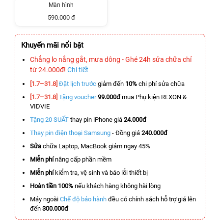
Màn hình
590.000 đ
Khuyến mãi nổi bật
Chẳng lo nắng gắt, mưa dông - Ghé 24h sửa chữa chỉ
từ 24.000đ!
Chi tiết
[1.7–31.8]
Đặt lịch trước
giảm đến
10%
chi phí sửa chữa
[1.7–31.8]
Tặng voucher
99.000đ
mua Phụ kiện REXON &
VIDVIE
Tặng 20 SUẤT
thay pin iPhone giá
24.000đ
Thay pin điện thoại Samsung
- Đồng giá
240.000đ
Sửa
chữa Laptop, MacBook giảm ngay 45%
Miễn phí
nâng cấp phần mềm
Miễn phí
kiểm tra, vệ sinh và báo lỗi thiết bị
Hoàn tiền 100%
nếu khách hàng không hài lòng
Máy ngoài
Chế độ bảo hành
đều có chính sách hỗ trợ giá lên
đến
300.000đ