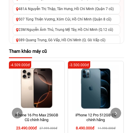
481A Nguyễn Thị Thập, Tân Hưng, Hồ Chí Minh (Quận 7 cũ)
507 Tùng Thiện Vương, Xóm Củi, Hồ Chí Minh (Quận 8 cũ)
23M Nguyễn Ảnh Thủ, Trung Mỹ Tây, Hồ Chí Minh (Q.12 cũ)
389 Quang Trung, Gò Vấp, Hồ Chí Minh (Q. Gò Vấp cũ)
625 - 625A Âu Cơ, Tân Phú, Hồ Chí Minh (Quận Tân Phú cũ)
Tham khảo máy cũ
326 Lê Văn Việt, Tăng Nhơn Phú, Hồ Chí Minh (Q.9 TP. Thủ
-4.509.000đ
-3.500.000đ
-4
Đức cũ)
256 Võ Văn Ngân, Thủ Đức, Hồ Chí Minh (Bình Thọ, TP. Thủ
Đức Cũ)
70 Nguyễn An Ninh, Dĩ An, Hồ Chí Minh (Bình Dương Cũ)
24h Vũng Tàu: 162A Ba Cu, Vũng Tàu, Hồ Chí Minh (TP. Vũng
Tàu cũ)
iPhone 16 Pro Max 256GB
iPhone 12 Pro 512GB Cũ
198 Hoàng Văn Thụ, Tân Sơn Nhất, Hồ Chí Minh (Tân Bình
Cũ chính hãng
chính hãng
cũ)
23.490.000đ
8.490.000đ
27.999.000đ
11.990.000đ