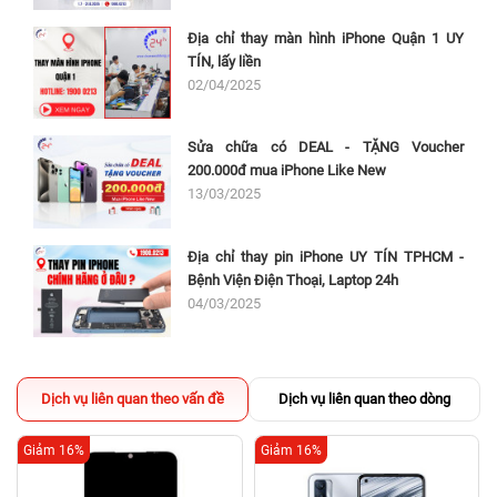
Địa chỉ thay màn hình iPhone Quận 1 UY
TÍN, lấy liền
02/04/2025
Sửa chữa có DEAL - TẶNG Voucher
200.000đ mua iPhone Like New
13/03/2025
Địa chỉ thay pin iPhone UY TÍN TPHCM -
Bệnh Viện Điện Thoại, Laptop 24h
04/03/2025
Dịch vụ liên quan theo vấn đề
Dịch vụ liên quan theo dòng
Giảm 16%
Giảm 16%