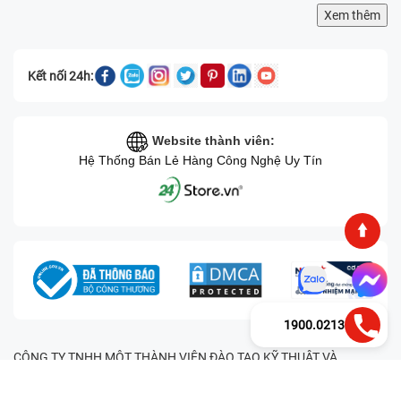
Xem thêm
Kết nối 24h:
Website thành viên:
Hệ Thống Bán Lẻ Hàng Công Nghệ Uy Tín
1900.0213
CÔNG TY TNHH MỘT THÀNH VIÊN ĐÀO TẠO KỸ THUẬT VÀ
THƯƠNG MẠI HAI BỐN GIỜ Mã số thuế: 0305245702 Địa chỉ:
122/12G Tạ uyên, Phường 4, Quận 11, Thành phố Hồ Chí Minh, Việt