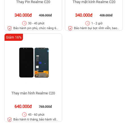
Thay Pin Realme C20
Thay mặt kính Realme C20
340.000đ
340.000đ
408.000đ
408.000đ
30 - 45 phút
1 - 2 giờ
Bảo hành pin phù, chức năng 6
Bảo hành bụi bọt vĩnh viễn, bao
tháng
rơi vỡ kính
Giảm 16%
Thay màn hình Realme C20
640.000đ
768.000đ
45 - 60 phút
Bảo hành 6 tháng, bảo hành vỡ
kính 3 tháng