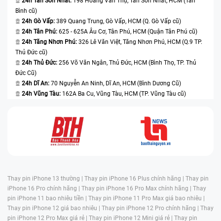
24h Tân Sơn Nhất:
198 Hoàng Văn Thụ, Tân Sơn Nhất, HCM (Tân
Bình cũ)
24h Gò Vấp:
389 Quang Trung, Gò Vấp, HCM (Q. Gò Vấp cũ)
24h Tân Phú:
625 - 625A Âu Cơ, Tân Phú, HCM (Quận Tân Phú cũ)
24h Tăng Nhơn Phú:
326 Lê Văn Việt, Tăng Nhơn Phú, HCM (Q.9 TP.
Thủ Đức cũ)
24h Thủ Đức:
256 Võ Văn Ngân, Thủ Đức, HCM (Bình Thọ, TP. Thủ
Đức Cũ)
24h Dĩ An:
70 Nguyễn An Ninh, Dĩ An, HCM (Bình Dương Cũ)
24h Vũng Tàu:
162A Ba Cu, Vũng Tàu, HCM (TP. Vũng Tàu cũ)
Thay pin iPhone 13 thường |
Thay pin iPhone 16 Plus chính hãng |
Thay pin
iPhone 16 Pro chính hãng |
Thay pin iPhone 16 Pro Max chính hãng |
Thay
pin iPhone 11 bao nhiêu tiền |
Thay pin iPhone 11 Pro Max giá bao nhiêu |
Thay pin iPhone 12 giá bao nhiêu |
Thay pin iPhone 12 Pro chính hãng |
Thay
pin iPhone 12 Pro Max giá rẻ |
Thay pin iPhone 12 Mini giá rẻ |
Thay pin