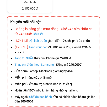
Màn hình
2.150.000 đ
Khuyến mãi nổi bật
Chẳng lo nắng gắt, mưa dông - Ghé 24h sửa chữa chỉ
từ 24.000đ!
Chi tiết
[1.7–31.8]
Đặt lịch trước
giảm đến
10%
chi phí sửa chữa
[1.7–31.8]
Tặng voucher
99.000đ
mua Phụ kiện REXON &
VIDVIE
Tặng 20 SUẤT
thay pin iPhone giá
24.000đ
Thay pin điện thoại Samsung
- Đồng giá
240.000đ
Sửa
chữa Laptop, MacBook giảm ngay 45%
Miễn phí
nâng cấp phần mềm
Miễn phí
kiểm tra, vệ sinh và báo lỗi thiết bị
Hoàn tiền 100%
nếu khách hàng không hài lòng
Máy ngoài
Chế độ bảo hành
đều có chính sách hỗ trợ giá lên
đến
300.000đ