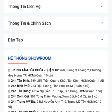
Thông Tin Liên Hệ
Thông Tin & Chính Sách
Đào Tạo
HỆ THỐNG SHOWROOM
TRUNG TÂM SỬA CHỮA - QUẬN 10:
260 Đường 3 Tháng 2, Phường
Hòa Hưng, TP. HCM
(Quận 10 cũ)
24h Tân Định:
249 -251 Trần Quang Khải, Tân Định, HCM (Quận 1 cũ)
24h Bình Phú:
733 Hậu Giang, Bình Phú, HCM (Quận 6 cũ)
24h Tân Hưng:
481A Nguyễn Thị Thập, Tân Hưng, HCM (Quận 7 cũ)
24h Xóm Củi:
507 Tùng Thiện Vương, Xóm Củi, HCM (Quận 8 cũ)
24h Trung Mỹ Tây:
23M Nguyễn Ảnh Thủ, Trung Mỹ Tây, HCM (Q.12
cũ)