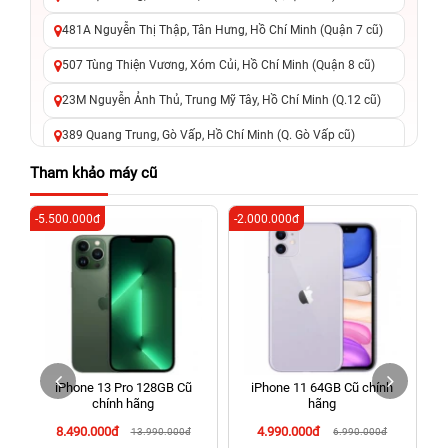
481A Nguyễn Thị Thập, Tân Hưng, Hồ Chí Minh (Quận 7 cũ)
507 Tùng Thiện Vương, Xóm Củi, Hồ Chí Minh (Quận 8 cũ)
23M Nguyễn Ảnh Thủ, Trung Mỹ Tây, Hồ Chí Minh (Q.12 cũ)
389 Quang Trung, Gò Vấp, Hồ Chí Minh (Q. Gò Vấp cũ)
625 - 625A Âu Cơ, Tân Phú, Hồ Chí Minh (Quận Tân Phú cũ)
Tham khảo máy cũ
326 Lê Văn Việt, Tăng Nhơn Phú, Hồ Chí Minh (Q.9 TP. Thủ
-5.500.000đ
-2.000.000đ
-4
Đức cũ)
256 Võ Văn Ngân, Thủ Đức, Hồ Chí Minh (Bình Thọ, TP. Thủ
Đức Cũ)
70 Nguyễn An Ninh, Dĩ An, Hồ Chí Minh (Bình Dương Cũ)
24h Vũng Tàu: 162A Ba Cu, Vũng Tàu, Hồ Chí Minh (TP. Vũng
Tàu cũ)
iPhone 13 Pro 128GB Cũ
iPhone 11 64GB Cũ chính
198 Hoàng Văn Thụ, Tân Sơn Nhất, Hồ Chí Minh (Tân Bình
chính hãng
hãng
cũ)
8.490.000đ
4.990.000đ
13.990.000đ
6.990.000đ