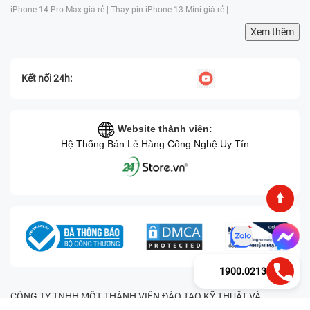
iPhone 14 Pro Max giá rẻ |
Thay pin iPhone 13 Mini giá rẻ |
Xem thêm
Kết nối 24h:
Website thành viên:
Hệ Thống Bán Lẻ Hàng Công Nghệ Uy Tín
1900.0213
CÔNG TY TNHH MỘT THÀNH VIÊN ĐÀO TẠO KỸ THUẬT VÀ
THƯƠNG MẠI HAI BỐN GIỜ Mã số thuế: 0305245702 Địa chỉ: