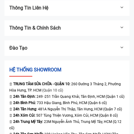
Thông Tin Liên Hệ
Thông Tin & Chính Sách
Đào Tạo
HỆ THỐNG SHOWROOM
TRUNG TÂM SỬA CHỮA - QUẬN 10:
260 Đường 3 Tháng 2, Phường
Hòa Hưng, TP. HCM
(Quận 10 cũ)
24h Tân Định:
249 -251 Trần Quang Khải, Tân Định, HCM (Quận 1 cũ)
24h Bình Phú:
733 Hậu Giang, Bình Phú, HCM (Quận 6 cũ)
24h Tân Hưng:
481A Nguyễn Thị Thập, Tân Hưng, HCM (Quận 7 cũ)
24h Xóm Củi:
507 Tùng Thiện Vương, Xóm Củi, HCM (Quận 8 cũ)
24h Trung Mỹ Tây:
23M Nguyễn Ảnh Thủ, Trung Mỹ Tây, HCM (Q.12
cũ)