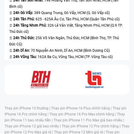
24h Tân Sơn Nhất:
198 Hoàng Văn Thụ, Tân Sơn Nhất, HCM (Tân
Bình cũ)
24h Gò Vấp:
389 Quang Trung, Gò Vấp, HCM (Q. Gò Vấp cũ)
24h Tân Phú:
625 - 625A Âu Cơ, Tân Phú, HCM (Quận Tân Phú cũ)
24h Tăng Nhơn Phú:
326 Lê Văn Việt, Tăng Nhơn Phú, HCM (Q.9 TP.
Thủ Đức cũ)
24h Thủ Đức:
256 Võ Văn Ngân, Thủ Đức, HCM (Bình Thọ, TP. Thủ
Đức Cũ)
24h Dĩ An:
70 Nguyễn An Ninh, Dĩ An, HCM (Bình Dương Cũ)
24h Vũng Tàu:
162A Ba Cu, Vũng Tàu, HCM (TP. Vũng Tàu cũ)
Thay pin iPhone 13 thường |
Thay pin iPhone 16 Plus chính hãng |
Thay pin
iPhone 16 Pro chính hãng |
Thay pin iPhone 16 Pro Max chính hãng |
Thay
pin iPhone 11 bao nhiêu tiền |
Thay pin iPhone 11 Pro Max giá bao nhiêu |
Thay pin iPhone 12 giá bao nhiêu |
Thay pin iPhone 12 Pro chính hãng |
Thay
pin iPhone 12 Pro Max giá rẻ |
Thay pin iPhone 12 Mini giá rẻ |
Thay pin