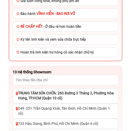
Giá luôn công khai, không phụ phí ẩn
Bảo hành
VĨNH VIỄN - BAO RƠI VỠ
RẺ CHẤP HẾT
- Ở đâu rẻ hơn hoàn tiền
Ký tên linh kiện và xem sửa chữa trực tiếp
Hoàn trả linh kiện hư hỏng có xác nhận chữ ký
13
Hệ thống Showroom
TRUNG TÂM SỬA CHỮA: 260 Đường 3 Tháng 2, Phường Hòa
Hưng, TP.HCM (Quận 10 cũ)
249 -251 Trần Quang Khải, Tân Định, Hồ Chí Minh (Quận 1
cũ)
733 Hậu Giang, Bình Phú, Hồ Chí Minh (Quận 6 cũ)