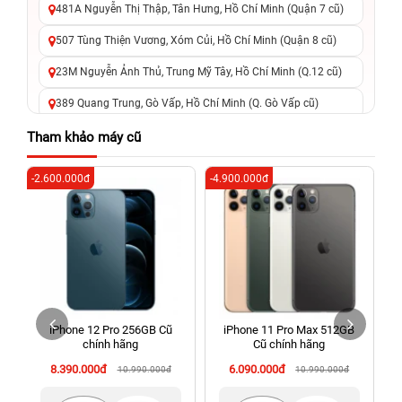
481A Nguyễn Thị Thập, Tân Hưng, Hồ Chí Minh (Quận 7 cũ)
507 Tùng Thiện Vương, Xóm Củi, Hồ Chí Minh (Quận 8 cũ)
23M Nguyễn Ảnh Thủ, Trung Mỹ Tây, Hồ Chí Minh (Q.12 cũ)
389 Quang Trung, Gò Vấp, Hồ Chí Minh (Q. Gò Vấp cũ)
625 - 625A Âu Cơ, Tân Phú, Hồ Chí Minh (Quận Tân Phú cũ)
Tham khảo máy cũ
326 Lê Văn Việt, Tăng Nhơn Phú, Hồ Chí Minh (Q.9 TP. Thủ
-2.600.000đ
-4.900.000đ
-3
Đức cũ)
256 Võ Văn Ngân, Thủ Đức, Hồ Chí Minh (Bình Thọ, TP. Thủ
Đức Cũ)
70 Nguyễn An Ninh, Dĩ An, Hồ Chí Minh (Bình Dương Cũ)
24h Vũng Tàu: 162A Ba Cu, Vũng Tàu, Hồ Chí Minh (TP. Vũng
Tàu cũ)
iPhone 12 Pro 256GB Cũ
iPhone 11 Pro Max 512GB
198 Hoàng Văn Thụ, Tân Sơn Nhất, Hồ Chí Minh (Tân Bình
chính hãng
Cũ chính hãng
cũ)
8.390.000đ
6.090.000đ
10.990.000đ
10.990.000đ