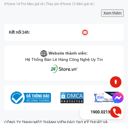
iPhone 14 Pro Max giá rẻ |
Thay pin iPhone 13 Mini giá rẻ |
Xem thêm
Kết nối 24h:
Website thành viên:
Hệ Thống Bán Lẻ Hàng Công Nghệ Uy Tín
1900.0213
CÔNG TY TNHH MỘT THÀNH VIÊN ĐÀO TẠO KỸ THUẬT VÀ
THƯƠNG MẠI HAI BỐN GIỜ Mã số thuế: 0305245702 Địa chỉ: