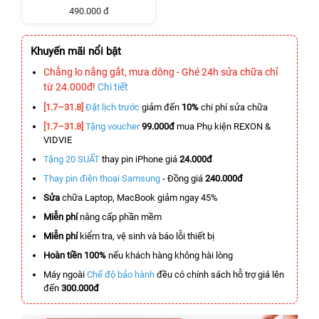
490.000 đ
Khuyến mãi nổi bật
Chẳng lo nắng gắt, mưa dông - Ghé 24h sửa chữa chỉ
từ 24.000đ!
Chi tiết
[1.7–31.8]
Đặt lịch trước
giảm đến
10%
chi phí sửa chữa
[1.7–31.8]
Tặng voucher
99.000đ
mua Phụ kiện REXON &
VIDVIE
Tặng 20 SUẤT
thay pin iPhone giá
24.000đ
Thay pin điện thoại Samsung
- Đồng giá
240.000đ
Sửa
chữa Laptop, MacBook giảm ngay 45%
Miễn phí
nâng cấp phần mềm
Miễn phí
kiểm tra, vệ sinh và báo lỗi thiết bị
Hoàn tiền 100%
nếu khách hàng không hài lòng
Máy ngoài
Chế độ bảo hành
đều có chính sách hỗ trợ giá lên
đến
300.000đ