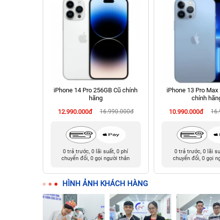
 Cũ chính
iPhone 14 Pro 256GB Cũ chính
iPhone 13 Pro Max
hãng
chính hãn
990.000đ
12.990.000đ
16.990.000đ
10.990.000đ
16
t, 0 phí
0 trả trước, 0 lãi suất, 0 phí
0 trả trước, 0 lãi s
ười thân
chuyển đổi, 0 gọi người thân
chuyển đổi, 0 gọi n
HÌNH ẢNH KHÁCH HÀNG