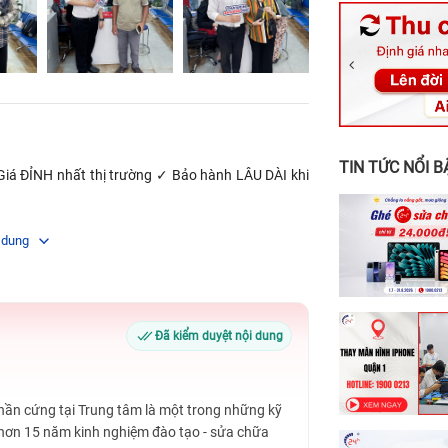
326 Lê Văn Vi
256 Võ Văn Ng
70 Nguyễn An 
24h Vũng Tàu:
198 Hoàng Văn
TIN TỨC NỔI B
 ĐỈNH nhất thị trường ✓ Bảo hành LÂU DÀI khi
 dung
Đã kiểm duyệt nội dung
Phần cứng tại Trung tâm là một trong những kỹ
 hơn 15 năm kinh nghiệm đào tạo - sửa chữa