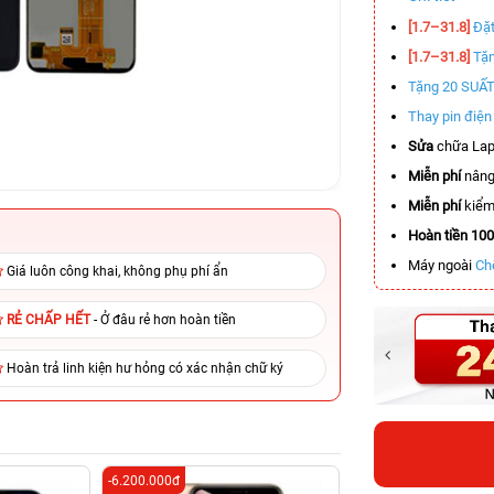
[1.7–31.8]
Đặt
[1.7–31.8]
Tặn
Tặng 20 SUẤ
Thay pin điệ
Sửa
chữa Lap
Miễn phí
nâng
Miễn phí
kiểm 
Hoàn tiền 10
Máy ngoài
Ch
Giá luôn công khai, không phụ phí ẩn
RẺ CHẤP HẾT
- Ở đâu rẻ hơn hoàn tiền
Hoàn trả linh kiện hư hỏng có xác nhận chữ ký
-6.200.000đ
-6.200.000đ