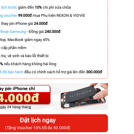
 lịch trước
giảm đến
10%
chi phí sửa chữa
g voucher
99.000đ
mua Phụ kiện REXON & VIDVIE
T
thay pin iPhone giá
24.000đ
n thoại Samsung
- Đồng giá
240.000đ
top, MacBook giảm ngay 45%
 cấp phần mềm
tra, vệ sinh và báo lỗi thiết bị
0%
nếu khách hàng không hài lòng
ế độ bảo hành
đều có chính sách hỗ trợ giá lên đến
300.000đ
Đặt lịch ngay
(Tặng Voucher 10% tối đa 50.000đ)
-6.500.000đ
-3.500.000đ