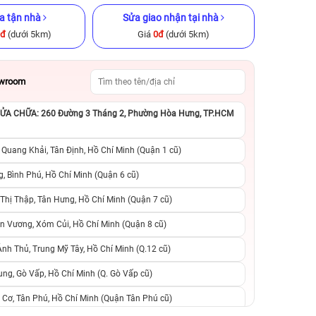
a tận nhà
Sửa giao nhận tại nhà
0đ
(dưới 5km)
Giá
0đ
(dưới 5km)
owroom
A CHỮA: 260 Đường 3 Tháng 2, Phường Hòa Hưng, TP.HCM
ũ chính hãng
iPhone 15 Pro Max 256GB Cũ
iPhone 12 Pro 51
chính hãng
hãng
 Quang Khải, Tân Định, Hồ Chí Minh (Quận 1 cũ)
.990.000đ
17.490.000đ
23.990.000đ
8.490.000đ
1
, Bình Phú, Hồ Chí Minh (Quận 6 cũ)
hị Thập, Tân Hưng, Hồ Chí Minh (Quận 7 cũ)
suất, 0 phí
0 trả trước, 0 lãi suất, 0 phí
0 trả trước, 0 lãi
n Vương, Xóm Củi, Hồ Chí Minh (Quận 8 cũ)
người thân
chuyển đổi, 0 gọi người thân
chuyển đổi, 0 gọi
h Thủ, Trung Mỹ Tây, Hồ Chí Minh (Q.12 cũ)
ng, Gò Vấp, Hồ Chí Minh (Q. Gò Vấp cũ)
 Cơ, Tân Phú, Hồ Chí Minh (Quận Tân Phú cũ)