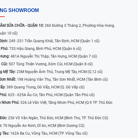
ỐNG SHOWROOM
ÂM SỬA CHỮA - QUẬN 10:
260 Đường 3 Tháng 2, Phường Hòa Hưng,
uận 10 cũ)
Định:
249 -251 Trần Quang Khải, Tân Định, HCM (Quận 1 cũ)
 Phú:
733 Hậu Giang, Bình Phú, HCM (Quận 6 cũ)
 Hưng:
481A Nguyễn Thị Thập, Tân Hưng, HCM (Quận 7 cũ)
 Củi:
507 Tùng Thiện Vương, Xóm Củi, HCM (Quận 8 cũ)
g Mỹ Tây:
23M Nguyễn Ảnh Thủ, Trung Mỹ Tây, HCM (Q.12 cũ)
Sơn Nhất:
198 Hoàng Văn Thụ, Tân Sơn Nhất, HCM (Tân Bình cũ)
Vấp:
389 Quang Trung, Gò Vấp, HCM (Q. Gò Vấp cũ)
 Phú:
625 - 625A Âu Cơ, Tân Phú, HCM (Quận Tân Phú cũ)
g Nhơn Phú:
326 Lê Văn Việt, Tăng Nhơn Phú, HCM (Q.9 TP. Thủ Đức
 Đức:
256 Võ Văn Ngân, Thủ Đức, HCM (Bình Thọ, TP. Thủ Đức Cũ)
n:
70 Nguyễn An Ninh, Dĩ An, HCM (Bình Dương Cũ)
g Tàu:
162A Ba Cu, Vũng Tàu, HCM (TP. Vũng Tàu cũ)