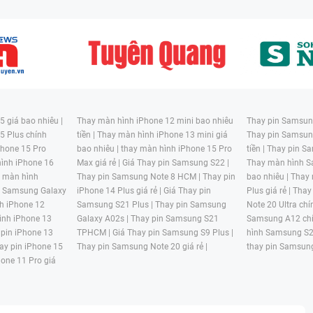
 giá bao nhiêu |
Thay màn hình iPhone 12 mini bao nhiêu
Thay pin Samsung
5 Plus chính
tiền |
Thay màn hình iPhone 13 mini giá
Thay pin Samsun
hone 15 Pro
bao nhiêu |
thay màn hình iPhone 15 Pro
tiền |
Thay pin Sa
ình iPhone 16
Max giá rẻ |
Giá Thay pin Samsung S22 |
Thay màn hình S
y màn hình
Thay pin Samsung Note 8 HCM |
Thay pin
bao nhiêu |
Thay
n Samsung Galaxy
iPhone 14 Plus giá rẻ |
Giá Thay pin
Plus giá rẻ |
Thay
h iPhone 12
Samsung S21 Plus |
Thay pin Samsung
Note 20 Ultra chí
ình iPhone 13
Galaxy A02s |
Thay pin Samsung S21
Samsung A12 chí
 pin iPhone 13
TPHCM |
Giá Thay pin Samsung S9 Plus |
hình Samsung S2
ay pin iPhone 15
Thay pin Samsung Note 20 giá rẻ |
thay pin Samsung
hone 11 Pro giá