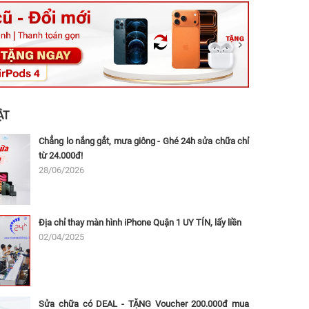
ệt, Tăng Nhơn Phú, Hồ Chí Minh (Q.9 TP. Thủ Đức cũ)
ân, Thủ Đức, Hồ Chí Minh (Bình Thọ, TP. Thủ Đức Cũ)
Ninh, Dĩ An, Hồ Chí Minh (Bình Dương Cũ)
 162A Ba Cu, Vũng Tàu, Hồ Chí Minh (TP. Vũng Tàu cũ)
 Thụ, Tân Sơn Nhất, Hồ Chí Minh (Tân Bình cũ)
ẬT
Chẳng lo nắng gắt, mưa giông - Ghé 24h sửa chữa chỉ
từ 24.000đ!
28/06/2026
Địa chỉ thay màn hình iPhone Quận 1 UY TÍN, lấy liền
02/04/2025
Sửa chữa có DEAL - TẶNG Voucher 200.000đ mua