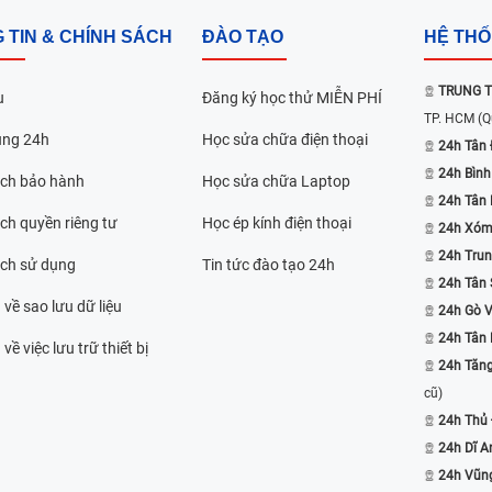
 TIN & CHÍNH SÁCH
ĐÀO TẠO
HỆ TH
TRUNG T
u
Đăng ký học thử MIỄN PHÍ
TP. HCM
(Q
ụng 24h
Học sửa chữa điện thoại
24h Tân 
24h Bình
ách bảo hành
Học sửa chữa Laptop
24h Tân
ch quyền riêng tư
Học ép kính điện thoại
24h Xóm
24h Trun
ách sử dụng
Tin tức đào tạo 24h
24h Tân 
 về sao lưu dữ liệu
24h Gò 
24h Tân
về việc lưu trữ thiết bị
24h Tăn
cũ)
24h Thủ
24h Dĩ A
24h Vũn