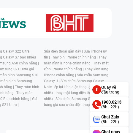
 Galaxy S22 Ultra |
Sửa điện thoại gần đây |
Sửa iPhone uy
g Galaxy S7 bao nhiêu
tín |
Thay pin iPhone chính hãng |
Thay
msung A50 chính hãng |
màn hình iPhone chính hãng |
Thay mặt
amsung S21 Ultra giá
kính iPhone chính hãng |
Thay kính lưng
 màn hình Samsung S10
iPhone chính hãng |
Sửa chữa Samsung
 màn hình Samsung
Galaxy J |
Sửa chữa Samsung Galaxy
nh hãng |
Thay màn hình
Note |
ép lại kính điện thoại giá bao
Quay về
đầu trang
nh hãng |
Thay màn
nhiêu |
thay mặt lưng điện thoại giá bao
0 Plus chính hãng |
Giá
nhiêu |
Sửa chữa Samsung Galaxy S |
1900.0213
 S21 Ultra |
bảng giá sửa chữa điện thoại samsung |
(8h - 22h)
Chat Zalo
(8h - 22h)
Chat ngay