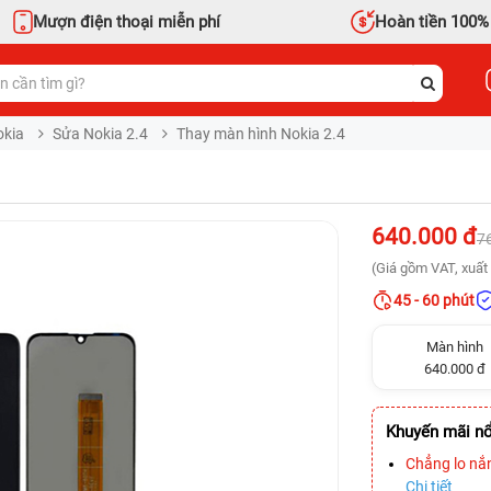
Mượn điện thoại miễn phí
Hoàn tiền 100%
okia
Sửa Nokia 2.4
Thay màn hình Nokia 2.4
640.000 đ
7
(Giá gồm VAT, xuất 
45 - 60 phút
Màn hình
640.000 đ
Khuyến mãi nổ
Chẳng lo nắ
Chi tiết