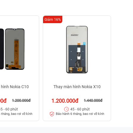
Giảm 16%
Giảm 16%
Tha
70
Bảo
 hình Nokia C10
Thay màn hình Nokia X10
00đ
1.200.000đ
1.200.000đ
1.440.000đ
45 - 60 phút
45 - 60 phút
 tháng, bao rơi vỡ kính
Bảo hành 6 tháng, bao rơi vỡ kính