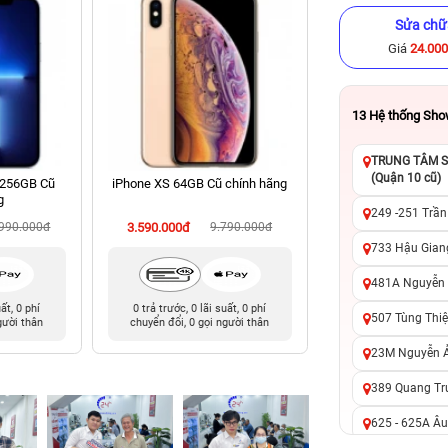
Sửa chữ
Giá
24.00
13
Hệ thống Sh
TRUNG TÂM SỬ
(Quận 10 cũ)
 256GB Cũ
iPhone XS 64GB Cũ chính hãng
iPhone XS 512GB C
g
249 -251 Trần
.990.000đ
3.590.000đ
9.790.000đ
4.790.000đ
10
733 Hậu Giang
481A Nguyễn T
uất, 0 phí
0 trả trước, 0 lãi suất, 0 phí
0 trả trước, 0 lãi 
507 Tùng Thiệ
gười thân
chuyển đổi, 0 gọi người thân
chuyển đổi, 0 gọi 
23M Nguyễn Ản
389 Quang Tru
625 - 625A Âu