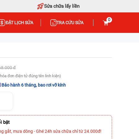
Sửa chữa lấy liền
0
ĐẶT LỊCH SỬA
TRA CỨU SỬA
68.000 đ
hóa đơn điện tử đúng tên linh kiện)
Bảo hành 6 tháng, bao rơi vỡ kính
i bật
ng gắt, mưa dông - Ghé 24h sửa chữa chỉ từ 24.000đ!