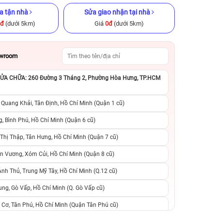
a tận nhà
Sửa giao nhận tại nhà
0đ
(dưới 5km)
Giá
0đ
(dưới 5km)
owroom
A CHỮA: 260 Đường 3 Tháng 2, Phường Hòa Hưng, TP.HCM
x 128GB Cũ
iPhone 14 Pro 128GB Cũ chính
iPhone 13 Pro M
ng
hãng
chính h
 Quang Khải, Tân Định, Hồ Chí Minh (Quận 1 cũ)
.990.000đ
11.990.000đ
15.990.000đ
10.990.000đ
1
, Bình Phú, Hồ Chí Minh (Quận 6 cũ)
hị Thập, Tân Hưng, Hồ Chí Minh (Quận 7 cũ)
suất, 0 phí
0 trả trước, 0 lãi suất, 0 phí
0 trả trước, 0 lãi
n Vương, Xóm Củi, Hồ Chí Minh (Quận 8 cũ)
người thân
chuyển đổi, 0 gọi người thân
chuyển đổi, 0 gọi
h Thủ, Trung Mỹ Tây, Hồ Chí Minh (Q.12 cũ)
ng, Gò Vấp, Hồ Chí Minh (Q. Gò Vấp cũ)
 Cơ, Tân Phú, Hồ Chí Minh (Quận Tân Phú cũ)