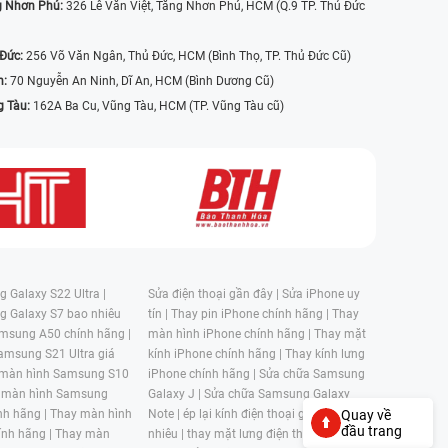
g Nhơn Phú:
326 Lê Văn Việt, Tăng Nhơn Phú, HCM (Q.9 TP. Thủ Đức
 Đức:
256 Võ Văn Ngân, Thủ Đức, HCM (Bình Thọ, TP. Thủ Đức Cũ)
n:
70 Nguyễn An Ninh, Dĩ An, HCM (Bình Dương Cũ)
g Tàu:
162A Ba Cu, Vũng Tàu, HCM (TP. Vũng Tàu cũ)
 Galaxy S22 Ultra |
Sửa điện thoại gần đây |
Sửa iPhone uy
g Galaxy S7 bao nhiêu
tín |
Thay pin iPhone chính hãng |
Thay
msung A50 chính hãng |
màn hình iPhone chính hãng |
Thay mặt
amsung S21 Ultra giá
kính iPhone chính hãng |
Thay kính lưng
 màn hình Samsung S10
iPhone chính hãng |
Sửa chữa Samsung
 màn hình Samsung
Galaxy J |
Sửa chữa Samsung Galaxy
nh hãng |
Thay màn hình
Note |
ép lại kính điện thoại giá bao
Quay về
đầu trang
nh hãng |
Thay màn
nhiêu |
thay mặt lưng điện thoại giá bao