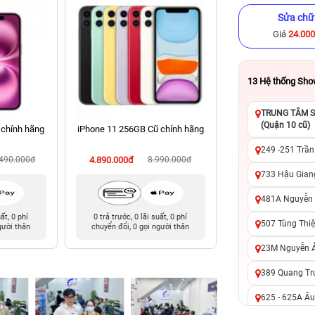
Sửa chữ
Giá
24.00
13
Hệ thống Sh
TRUNG TÂM SỬ
(Quận 10 cũ)
 chính hãng
iPhone 11 256GB Cũ chính hãng
iPhone 13 Pro Ma
chính hã
249 -251 Trần
.490.000đ
4.890.000đ
8.990.000đ
9.490.000đ
14
733 Hậu Giang
481A Nguyễn T
uất, 0 phí
0 trả trước, 0 lãi suất, 0 phí
0 trả trước, 0 lãi 
507 Tùng Thiệ
gười thân
chuyển đổi, 0 gọi người thân
chuyển đổi, 0 gọi 
23M Nguyễn Ản
389 Quang Tru
625 - 625A Âu