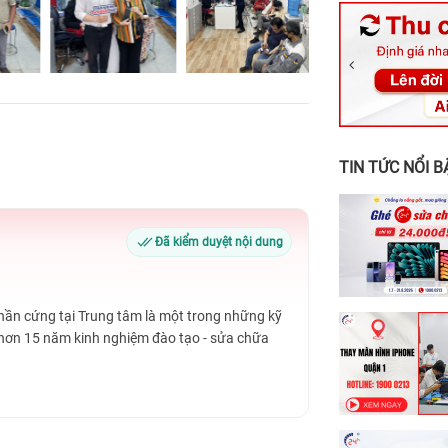
326 Lê Văn Vi
256 Võ Văn Ng
70 Nguyễn An 
24h Vũng Tàu:
198 Hoàng Văn
TIN TỨC NỔI B
Đã kiểm duyệt nội dung
Phần cứng tại Trung tâm là một trong những kỹ
 hơn 15 năm kinh nghiệm đào tạo - sửa chữa