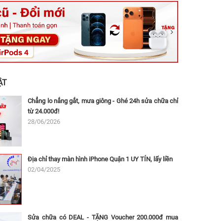
ệt, Tăng Nhơn Phú, Hồ Chí Minh (Q.9 TP. Thủ Đức cũ)
ân, Thủ Đức, Hồ Chí Minh (Bình Thọ, TP. Thủ Đức Cũ)
Ninh, Dĩ An, Hồ Chí Minh (Bình Dương Cũ)
 162A Ba Cu, Vũng Tàu, Hồ Chí Minh (TP. Vũng Tàu cũ)
 Thụ, Tân Sơn Nhất, Hồ Chí Minh (Tân Bình cũ)
ẬT
Chẳng lo nắng gắt, mưa giông - Ghé 24h sửa chữa chỉ
từ 24.000đ!
28/06/2026
Địa chỉ thay màn hình iPhone Quận 1 UY TÍN, lấy liền
02/04/2025
Sửa chữa có DEAL - TẶNG Voucher 200.000đ mua