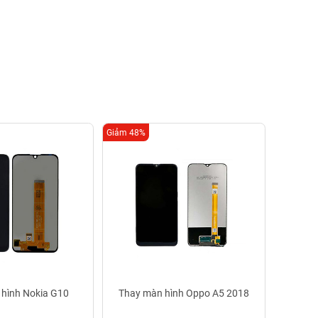
Giảm 48%
Giảm 16%
Thay 
1.1
Bảo
hình Nokia G10
Thay màn hình Oppo A5 2018