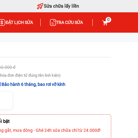
Sửa chữa lấy liền
0
ĐẶT LỊCH SỬA
TRA CỨU SỬA
60.000 đ
hóa đơn điện tử đúng tên linh kiện)
Bảo hành 6 tháng, bao rơi vỡ kính
i bật
ng gắt, mưa dông - Ghé 24h sửa chữa chỉ từ 24.000đ!