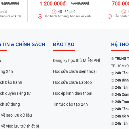
1.200.000đ
700.00
1.200.000đ
1.440.000đ
 phút
45 - 60 phút
bao rơi vỡ kính
Bảo hành 6 tháng, bao rơi vỡ kính
Bảo hành 6
 TIN & CHÍNH SÁCH
ĐÀO TẠO
HỆ TH
TRUNG T
u
Đăng ký học thử MIỄN PHÍ
TP. HCM
(Q
ụng 24h
Học sửa chữa điện thoại
24h Tân 
24h Bình
ách bảo hành
Học sửa chữa Laptop
24h Tân
ch quyền riêng tư
Học ép kính điện thoại
24h Xóm
24h Trun
ách sử dụng
Tin tức đào tạo 24h
24h Tân 
 về sao lưu dữ liệu
24h Gò 
24h Tân
về việc lưu trữ thiết bị