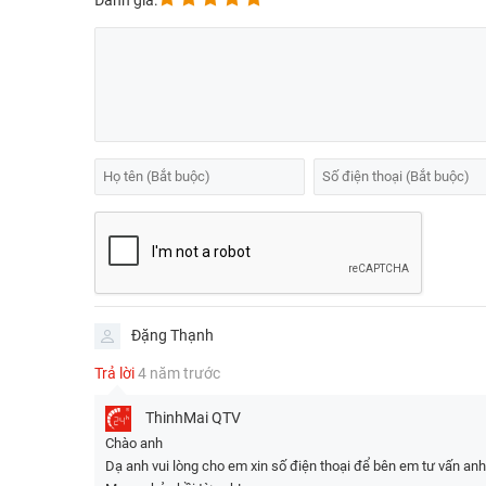
Đánh giá:
Đặng Thạnh
Trả lời
4 năm trước
ThinhMai
QTV
Chào anh
Dạ anh vui lòng cho em xin số điện thoại để bên em tư vấn anh