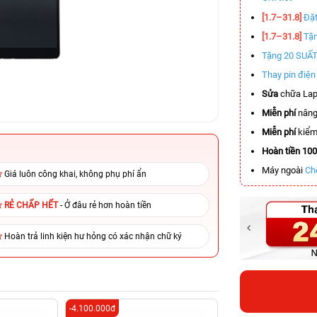
[1.7–31.8]
Đặt
[1.7–31.8]
Tặn
Tặng 20 SUẤ
Thay pin điệ
Sửa
chữa Lap
Miễn phí
nâng
Miễn phí
kiểm 
Hoàn tiền 10
Máy ngoài
Ch
Giá luôn công khai, không phụ phí ẩn
RẺ CHẤP HẾT
- Ở đâu rẻ hơn hoàn tiền
Hoàn trả linh kiện hư hỏng có xác nhận chữ ký
-4.100.000đ
-5.500.000đ