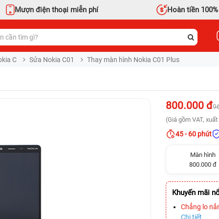
Mượn điện thoại miễn phí
Hoàn tiền 100%
kia C
Sửa Nokia C01
Thay màn hình Nokia C01 Plus
800.000 đ
9
(Giá gồm VAT, xuất 
45 - 60 phút
Màn hình
800.000 đ
Khuyến mãi nổ
Chẳng lo nắ
Chi tiết