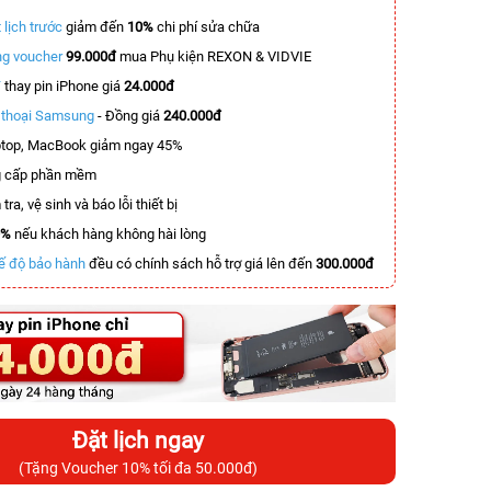
 lịch trước
giảm đến
10%
chi phí sửa chữa
g voucher
99.000đ
mua Phụ kiện REXON & VIDVIE
T
thay pin iPhone giá
24.000đ
n thoại Samsung
- Đồng giá
240.000đ
top, MacBook giảm ngay 45%
 cấp phần mềm
tra, vệ sinh và báo lỗi thiết bị
0%
nếu khách hàng không hài lòng
ế độ bảo hành
đều có chính sách hỗ trợ giá lên đến
300.000đ
Đặt lịch ngay
(Tặng Voucher 10% tối đa 50.000đ)
-4.000.000đ
-6.000.000đ