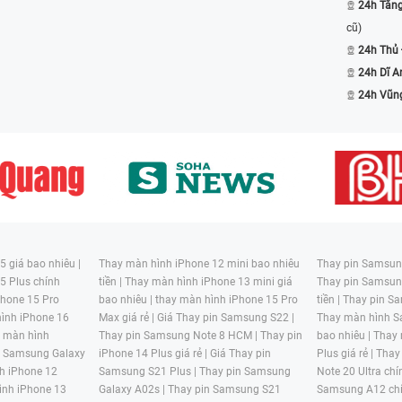
24h Tăn
cũ)
24h Thủ
24h Dĩ A
24h Vũn
 giá bao nhiêu |
Thay màn hình iPhone 12 mini bao nhiêu
Thay pin Samsung
5 Plus chính
tiền |
Thay màn hình iPhone 13 mini giá
Thay pin Samsun
hone 15 Pro
bao nhiêu |
thay màn hình iPhone 15 Pro
tiền |
Thay pin Sa
ình iPhone 16
Max giá rẻ |
Giá Thay pin Samsung S22 |
Thay màn hình S
y màn hình
Thay pin Samsung Note 8 HCM |
Thay pin
bao nhiêu |
Thay
n Samsung Galaxy
iPhone 14 Plus giá rẻ |
Giá Thay pin
Plus giá rẻ |
Thay
h iPhone 12
Samsung S21 Plus |
Thay pin Samsung
Note 20 Ultra chí
ình iPhone 13
Galaxy A02s |
Thay pin Samsung S21
Samsung A12 chí