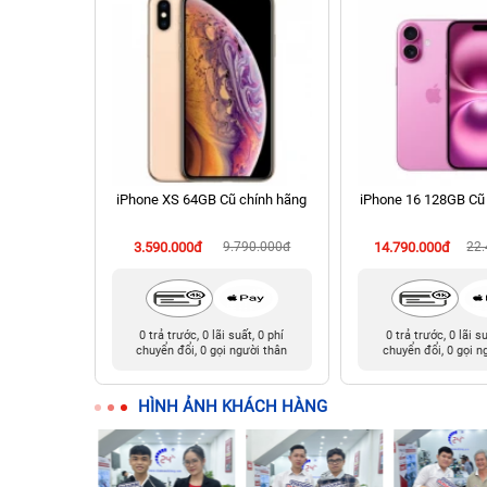
 Cũ chính
iPhone XS 64GB Cũ chính hãng
iPhone 16 128GB Cũ
90.000đ
3.590.000đ
9.790.000đ
14.790.000đ
22
t, 0 phí
0 trả trước, 0 lãi suất, 0 phí
0 trả trước, 0 lãi s
ười thân
chuyển đổi, 0 gọi người thân
chuyển đổi, 0 gọi n
HÌNH ẢNH KHÁCH HÀNG