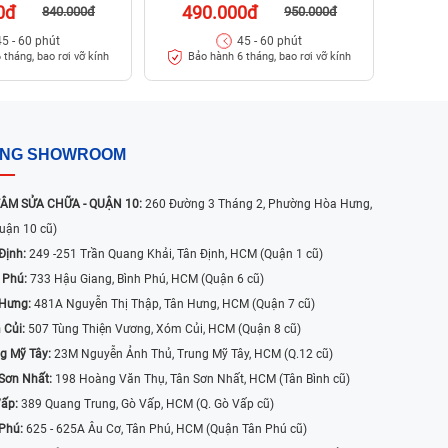
0đ
490.000đ
840.000đ
950.000đ
45 - 60 phút
45 - 60 phút
 tháng, bao rơi vỡ kính
Bảo hành 6 tháng, bao rơi vỡ kính
ỐNG SHOWROOM
ÂM SỬA CHỮA - QUẬN 10:
260 Đường 3 Tháng 2, Phường Hòa Hưng,
uận 10 cũ)
Định:
249 -251 Trần Quang Khải, Tân Định, HCM (Quận 1 cũ)
 Phú:
733 Hậu Giang, Bình Phú, HCM (Quận 6 cũ)
 Hưng:
481A Nguyễn Thị Thập, Tân Hưng, HCM (Quận 7 cũ)
 Củi:
507 Tùng Thiện Vương, Xóm Củi, HCM (Quận 8 cũ)
g Mỹ Tây:
23M Nguyễn Ảnh Thủ, Trung Mỹ Tây, HCM (Q.12 cũ)
Sơn Nhất:
198 Hoàng Văn Thụ, Tân Sơn Nhất, HCM (Tân Bình cũ)
Vấp:
389 Quang Trung, Gò Vấp, HCM (Q. Gò Vấp cũ)
 Phú:
625 - 625A Âu Cơ, Tân Phú, HCM (Quận Tân Phú cũ)