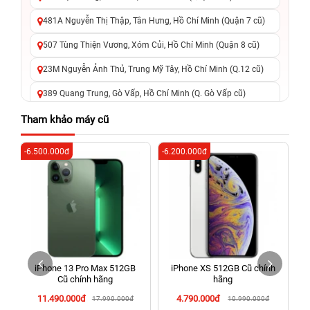
481A Nguyễn Thị Thập, Tân Hưng, Hồ Chí Minh (Quận 7 cũ)
507 Tùng Thiện Vương, Xóm Củi, Hồ Chí Minh (Quận 8 cũ)
23M Nguyễn Ảnh Thủ, Trung Mỹ Tây, Hồ Chí Minh (Q.12 cũ)
389 Quang Trung, Gò Vấp, Hồ Chí Minh (Q. Gò Vấp cũ)
625 - 625A Âu Cơ, Tân Phú, Hồ Chí Minh (Quận Tân Phú cũ)
Tham khảo máy cũ
326 Lê Văn Việt, Tăng Nhơn Phú, Hồ Chí Minh (Q.9 TP. Thủ
-6.500.000đ
-6.200.000đ
-4
Đức cũ)
256 Võ Văn Ngân, Thủ Đức, Hồ Chí Minh (Bình Thọ, TP. Thủ
Đức Cũ)
70 Nguyễn An Ninh, Dĩ An, Hồ Chí Minh (Bình Dương Cũ)
24h Vũng Tàu: 162A Ba Cu, Vũng Tàu, Hồ Chí Minh (TP. Vũng
Tàu cũ)
iPhone 13 Pro Max 512GB
iPhone XS 512GB Cũ chính
198 Hoàng Văn Thụ, Tân Sơn Nhất, Hồ Chí Minh (Tân Bình
Cũ chính hãng
hãng
cũ)
11.490.000đ
4.790.000đ
17.990.000đ
10.990.000đ