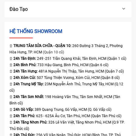
Đào Tạo
HỆ THỐNG SHOWROOM
TRUNG TÂM SỬA CHỮA - QUẬN 10:
260 Đường 3 Tháng 2, Phường
Hòa Hưng, TP. HCM
(Quận 10 cũ)
24h Tân Định:
249 -251 Trần Quang Khải, Tân Định, HCM (Quận 1 cũ)
24h Bình Phú:
733 Hậu Giang, Bình Phú, HCM (Quận 6 cũ)
24h Tân Hưng:
481A Nguyễn Thị Thập, Tân Hưng, HCM (Quận 7 cũ)
24h Xóm Củi:
507 Tùng Thiện Vương, Xóm Củi, HCM (Quận 8 cũ)
24h Trung Mỹ Tây:
23M Nguyễn Ảnh Thủ, Trung Mỹ Tây, HCM (Q.12
cũ)
24h Tân Sơn Nhất:
198 Hoàng Văn Thụ, Tân Sơn Nhất, HCM (Tân
Bình cũ)
24h Gò Vấp:
389 Quang Trung, Gò Vấp, HCM (Q. Gò Vấp cũ)
24h Tân Phú:
625 - 625A Âu Cơ, Tân Phú, HCM (Quận Tân Phú cũ)
24h Tăng Nhơn Phú:
326 Lê Văn Việt, Tăng Nhơn Phú, HCM (Q.9 TP.
Thủ Đức cũ)
24h Thủ Đức:
256 Võ Văn Ngân, Thủ Đức, HCM (Bình Thọ, TP. Thủ