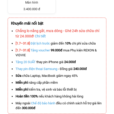
Màn hình
3.400.000 đ
Khuyến mãi nổi bật
Chẳng lo nắng gắt, mưa dông - Ghé 24h sửa chữa chỉ
từ 24.000đ!
Chi tiết
[1.7–31.8]
Đặt lịch trước
giảm đến
10%
chi phí sửa chữa
[1.7–31.8]
Tặng voucher
99.000đ
mua Phụ kiện REXON &
VIDVIE
Tặng 20 SUẤT
thay pin iPhone giá
24.000đ
Thay pin điện thoại Samsung
- Đồng giá
240.000đ
Sửa
chữa Laptop, MacBook giảm ngay 45%
Miễn phí
nâng cấp phần mềm
Miễn phí
kiểm tra, vệ sinh và báo lỗi thiết bị
Hoàn tiền 100%
nếu khách hàng không hài lòng
Máy ngoài
Chế độ bảo hành
đều có chính sách hỗ trợ giá lên
đến
300.000đ