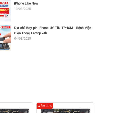
iPhone Like New
13/03/2025
Địa chỉ thay pin iPhone UY TÍN TPHCM - Bệnh Viện
Điện Thoại, Laptop 24h
04/03/2025
Giảm 30%
Giảm 22%
Thay