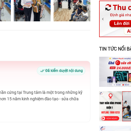
326 Lê Văn Vi
256 Võ Văn Ng
70 Nguyễn An 
24h Vũng Tàu:
198 Hoàng Văn
TIN TỨC NỔI B
Đã kiểm duyệt nội dung
Phần cứng tại Trung tâm là một trong những kỹ
 hơn 15 năm kinh nghiệm đào tạo - sửa chữa