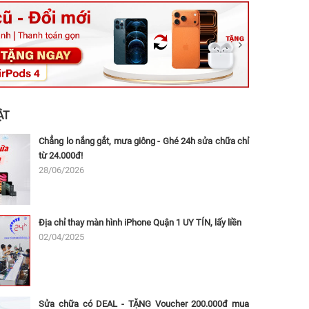
ệt, Tăng Nhơn Phú, Hồ Chí Minh (Q.9 TP. Thủ Đức cũ)
ân, Thủ Đức, Hồ Chí Minh (Bình Thọ, TP. Thủ Đức Cũ)
Ninh, Dĩ An, Hồ Chí Minh (Bình Dương Cũ)
 162A Ba Cu, Vũng Tàu, Hồ Chí Minh (TP. Vũng Tàu cũ)
 Thụ, Tân Sơn Nhất, Hồ Chí Minh (Tân Bình cũ)
ẬT
Chẳng lo nắng gắt, mưa giông - Ghé 24h sửa chữa chỉ
từ 24.000đ!
28/06/2026
Địa chỉ thay màn hình iPhone Quận 1 UY TÍN, lấy liền
02/04/2025
Sửa chữa có DEAL - TẶNG Voucher 200.000đ mua