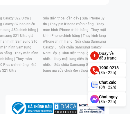
 Galaxy S22 Ultra |
Sửa điện thoại gần đây |
Sửa iPhone uy
g Galaxy S7 bao nhiêu
tín |
Thay pin iPhone chính hãng |
Thay
msung A50 chính hãng |
màn hình iPhone chính hãng |
Thay mặt
amsung S21 Ultra giá
kính iPhone chính hãng |
Thay kính lưng
 màn hình Samsung S10
iPhone chính hãng |
Sửa chữa Samsung
 màn hình Samsung
Galaxy J |
Sửa chữa Samsung Galaxy
nh hãng |
Thay màn hình
Note |
ép lại kính điện thoại giá bao
Quay về
đầu trang
nh hãng |
Thay màn
nhiêu |
thay mặt lưng điện thoại giá bao
0 Plus chính hãng |
Giá
nhiêu |
Sửa chữa Samsung Galaxy S |
1900.0213
 S21 Ultra |
bảng giá sửa chữa điện thoại samsung |
(8h - 22h)
Chat Zalo
(8h - 22h)
Chat ngay
(8h - 22h)
n, Phường 4, Quận 11, Thành phố Hồ Chí Minh, Việt Nam