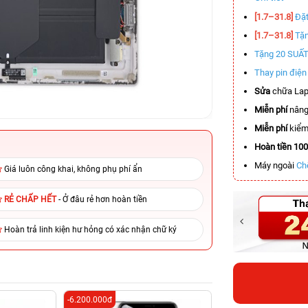
[1.7–31.8]
Đặt
[1.7–31.8]
Tặn
Tặng 20 SUẤ
Thay pin điệ
Sửa
chữa Lap
Miễn phí
nâng
Miễn phí
kiểm 
Hoàn tiền 10
Máy ngoài
Ch
Giá luôn công khai, không phụ phí ẩn
RẺ CHẤP HẾT
- Ở đâu rẻ hơn hoàn tiền
Hoàn trả linh kiện hư hỏng có xác nhận chữ ký
-6.200.000đ
-7.000.000đ