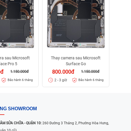
1.2
2 - 
ra sau Microsoft
Thay camera sau Microsoft
face Pro 5
Surface Go
0đ
800.000đ
1.150.000đ
1.150.000đ
2 - 3 giờ
Bảo hành 6 tháng
Bảo hành 6 tháng
ỐNG SHOWROOM
ÂM SỬA CHỮA - QUẬN 10:
260 Đường 3 Tháng 2, Phường Hòa Hưng,
uận 10 cũ)