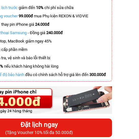
 lịch trước
giảm đến
10%
chi phí sửa chữa
g voucher
99.000đ
mua Phụ kiện REXON & VIDVIE
T
thay pin iPhone giá
24.000đ
n thoại Samsung
- Đồng giá
240.000đ
top, MacBook giảm ngay 45%
 cấp phần mềm
tra, vệ sinh và báo lỗi thiết bị
0%
nếu khách hàng không hài lòng
ế độ bảo hành
đều có chính sách hỗ trợ giá lên đến
300.000đ
Đặt lịch ngay
(Tặng Voucher 10% tối đa 50.000đ)
-6.000.000đ
-3.500.000đ