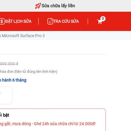
Sửa chữa lấy liền
0
ĐẶT LỊCH SỬA
TRA CỨU SỬA
Microsoft Surface Pro 3
.000.000 đ
hóa đơn điện tử đúng tên linh kiện)
 hành 6 tháng
u
i bật
ng gắt, mưa dông - Ghé 24h sửa chữa chỉ từ 24.000đ!