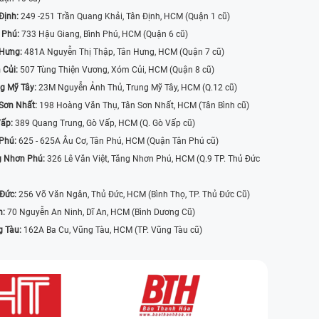
Định:
249 -251 Trần Quang Khải, Tân Định, HCM (Quận 1 cũ)
 Phú:
733 Hậu Giang, Bình Phú, HCM (Quận 6 cũ)
 Hưng:
481A Nguyễn Thị Thập, Tân Hưng, HCM (Quận 7 cũ)
 Củi:
507 Tùng Thiện Vương, Xóm Củi, HCM (Quận 8 cũ)
g Mỹ Tây:
23M Nguyễn Ảnh Thủ, Trung Mỹ Tây, HCM (Q.12 cũ)
Sơn Nhất:
198 Hoàng Văn Thụ, Tân Sơn Nhất, HCM (Tân Bình cũ)
Vấp:
389 Quang Trung, Gò Vấp, HCM (Q. Gò Vấp cũ)
 Phú:
625 - 625A Âu Cơ, Tân Phú, HCM (Quận Tân Phú cũ)
g Nhơn Phú:
326 Lê Văn Việt, Tăng Nhơn Phú, HCM (Q.9 TP. Thủ Đức
 Đức:
256 Võ Văn Ngân, Thủ Đức, HCM (Bình Thọ, TP. Thủ Đức Cũ)
n:
70 Nguyễn An Ninh, Dĩ An, HCM (Bình Dương Cũ)
g Tàu:
162A Ba Cu, Vũng Tàu, HCM (TP. Vũng Tàu cũ)