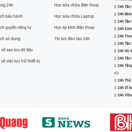
ụng 24h
Học sửa chữa điện thoại
24h Tân 
24h Bình
ách bảo hành
Học sửa chữa Laptop
24h Tân
ch quyền riêng tư
Học ép kính điện thoại
24h Xóm
24h Trun
ách sử dụng
Tin tức đào tạo 24h
24h Tân 
 về sao lưu dữ liệu
24h Gò 
24h Tân
về việc lưu trữ thiết bị
24h Tăn
cũ)
24h Thủ
24h Dĩ A
24h Vũn