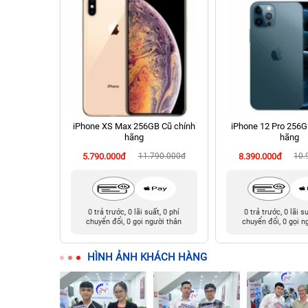
 Cũ chính
iPhone XS Max 256GB Cũ chính
iPhone 12 Pro 256G
hãng
hãng
90.000đ
5.790.000đ
11.790.000đ
8.390.000đ
10.
t, 0 phí
0 trả trước, 0 lãi suất, 0 phí
0 trả trước, 0 lãi s
ười thân
chuyển đổi, 0 gọi người thân
chuyển đổi, 0 gọi n
HÌNH ẢNH KHÁCH HÀNG