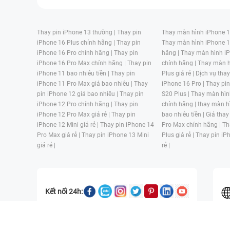
Thay pin iPhone 13 thường |
Thay pin
Thay màn hình iPhone 15
iPhone 16 Plus chính hãng |
Thay pin
Thay màn hình iPhone 1
iPhone 16 Pro chính hãng |
Thay pin
hãng |
Thay màn hình iP
iPhone 16 Pro Max chính hãng |
Thay pin
chính hãng |
Thay màn h
iPhone 11 bao nhiêu tiền |
Thay pin
Plus giá rẻ |
Dịch vụ tha
iPhone 11 Pro Max giá bao nhiêu |
Thay
iPhone 16 Pro |
Thay pi
pin iPhone 12 giá bao nhiêu |
Thay pin
S20 Plus |
Thay màn hìn
iPhone 12 Pro chính hãng |
Thay pin
chính hãng |
thay màn h
iPhone 12 Pro Max giá rẻ |
Thay pin
bao nhiêu tiền |
Giá thay
iPhone 12 Mini giá rẻ |
Thay pin iPhone 14
Pro Max chính hãng |
Th
Pro Max giá rẻ |
Thay pin iPhone 13 Mini
Plus giá rẻ |
Thay pin iP
giá rẻ |
rẻ |
Kết nối 24h:
CÔNG TY TNHH MỘT THÀNH VIÊN ĐÀO TẠO KỸ THUẬT VÀ THƯƠN