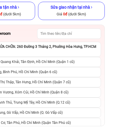
a tận nhà
Sửa giao nhận tại nhà
0đ
(dưới 5km)
Giá
0đ
(dưới 5km)
owroom
A CHỮA: 260 Đường 3 Tháng 2, Phường Hòa Hưng, TP.HCM
 12.9 inch
iPhone 15 Pro 128GB Cũ chính
iPhone 15 Plus 25
hính hãng
hãng
hãng
 Quang Khải, Tân Định, Hồ Chí Minh (Quận 1 cũ)
.990.000đ
13.990.000đ
19.990.000đ
15.490.000đ
1
, Bình Phú, Hồ Chí Minh (Quận 6 cũ)
hị Thập, Tân Hưng, Hồ Chí Minh (Quận 7 cũ)
suất, 0 phí
0 trả trước, 0 lãi suất, 0 phí
0 trả trước, 0 lãi
n Vương, Xóm Củi, Hồ Chí Minh (Quận 8 cũ)
người thân
chuyển đổi, 0 gọi người thân
chuyển đổi, 0 gọi
h Thủ, Trung Mỹ Tây, Hồ Chí Minh (Q.12 cũ)
ng, Gò Vấp, Hồ Chí Minh (Q. Gò Vấp cũ)
 Cơ, Tân Phú, Hồ Chí Minh (Quận Tân Phú cũ)