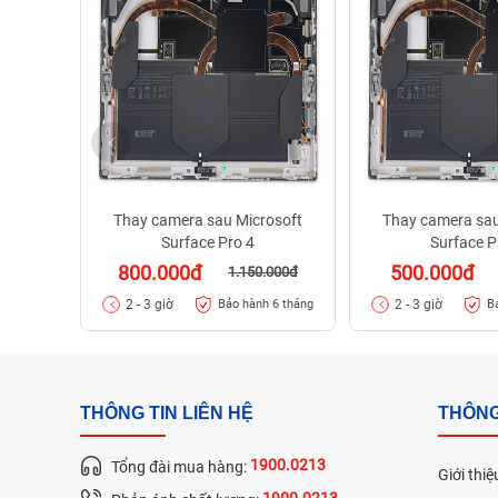
Thay camera sau Microsoft
Thay camera sau
Surface Pro 4
Surface P
800.000đ
500.000đ
1.150.000đ
2 - 3 giờ
2 - 3 giờ
Bảo hành 6 tháng
B
THÔNG TIN LIÊN HỆ
THÔNG
1900.0213
Tổng đài mua hàng:
Giới thiệ
1900.0213