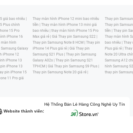
 giá bao nhiêu |
Thay màn hình iPhone 12 mini bao nhiêu
Thay pin Samsung
5 Plus chính
tiền |
Thay màn hình iPhone 13 mini giá
Thay pin Samsun
hone 15 Pro
bao nhiêu |
thay màn hình iPhone 15 Pro
tiền |
Thay pin Sa
ình iPhone 16
Max giá rẻ |
Giá Thay pin Samsung S22 |
Thay màn hình S
y màn hình
Thay pin Samsung Note 8 HCM |
Thay pin
bao nhiêu |
Thay
n Samsung Galaxy
iPhone 14 Plus giá rẻ |
Giá Thay pin
Plus giá rẻ |
Thay
h iPhone 12
Samsung S21 Plus |
Thay pin Samsung
Note 20 Ultra chí
ình iPhone 13
Galaxy A02s |
Thay pin Samsung S21
Samsung A12 chí
 pin iPhone 13
TPHCM |
Giá Thay pin Samsung S9 Plus |
hình Samsung S2
ay pin iPhone 15
Thay pin Samsung Note 20 giá rẻ |
thay pin Samsung
hone 11 Pro giá
Hệ Thống Bán Lẻ Hàng Công Nghệ Uy Tín
Website thành viên:
G MẠI HAI BỐN GIỜ Mã số thuế: 0305245702 Địa chỉ: 122/12G Tạ uyê