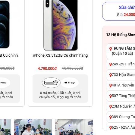
Sửa chữ
Giá
24.00
13
Hệ thống Sh
TRUNG TÂM SỬ
(Quận 10 cũ)
B Cũ chính
iPhone XS 512GB Cũ chính hãng
iPad Pro M1 2021
Wi‑Fi 256GB Cũ c
249 -251 Trần
990.000đ
4.790.000đ
10.990.000đ
10.990.000đ
17
733 Hậu Giang
481A Nguyễn T
uất, 0 phí
0 trả trước, 0 lãi suất, 0 phí
0 trả trước, 0 lãi 
507 Tùng Thiệ
gười thân
chuyển đổi, 0 gọi người thân
chuyển đổi, 0 gọi 
23M Nguyễn Ản
389 Quang Tru
625 - 625A Âu