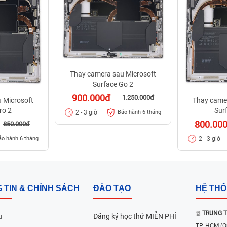
Thay camera sau Microsoft
Surface Go 2
900.000đ
1.250.000đ
 Microsoft
Thay came
ro 2
Sur
2 - 3 giờ
Bảo hành 6 tháng
800.00
850.000đ
2 - 3 giờ
ảo hành 6 tháng
 TIN & CHÍNH SÁCH
ĐÀO TẠO
HỆ TH
TRUNG T
u
Đăng ký học thử MIỄN PHÍ
TP. HCM
(Q