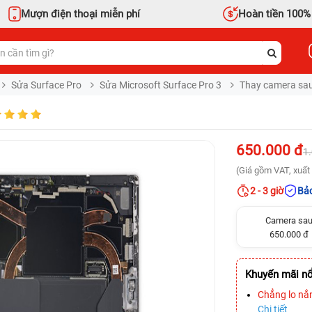
Mượn điện thoại miễn phí
Hoàn tiền 100%
Sửa Surface Pro
Sửa Microsoft Surface Pro 3
Thay camera sau 
650.000 đ
1
(Giá gồm VAT, xuất 
2 - 3 giờ
Bảo
Camera sa
650.000 đ
Khuyến mãi nổ
Chẳng lo nắ
Chi tiết