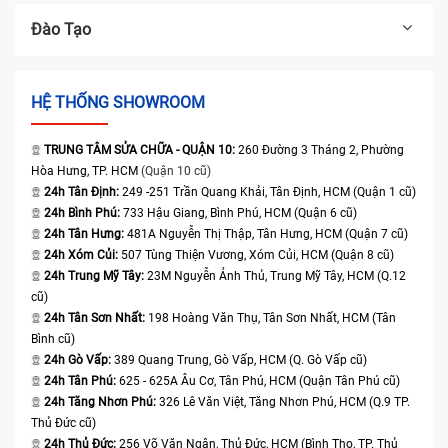
Đào Tạo
HỆ THỐNG SHOWROOM
TRUNG TÂM SỬA CHỮA - QUẬN 10:
260 Đường 3 Tháng 2, Phường
Hòa Hưng, TP. HCM
(Quận 10 cũ)
24h Tân Định:
249 -251 Trần Quang Khải, Tân Định, HCM (Quận 1 cũ)
24h Bình Phú:
733 Hậu Giang, Bình Phú, HCM (Quận 6 cũ)
24h Tân Hưng:
481A Nguyễn Thị Thập, Tân Hưng, HCM (Quận 7 cũ)
24h Xóm Củi:
507 Tùng Thiện Vương, Xóm Củi, HCM (Quận 8 cũ)
24h Trung Mỹ Tây:
23M Nguyễn Ảnh Thủ, Trung Mỹ Tây, HCM (Q.12
cũ)
24h Tân Sơn Nhất:
198 Hoàng Văn Thụ, Tân Sơn Nhất, HCM (Tân
Bình cũ)
24h Gò Vấp:
389 Quang Trung, Gò Vấp, HCM (Q. Gò Vấp cũ)
24h Tân Phú:
625 - 625A Âu Cơ, Tân Phú, HCM (Quận Tân Phú cũ)
24h Tăng Nhơn Phú:
326 Lê Văn Việt, Tăng Nhơn Phú, HCM (Q.9 TP.
Thủ Đức cũ)
24h Thủ Đức:
256 Võ Văn Ngân, Thủ Đức, HCM (Bình Thọ, TP. Thủ