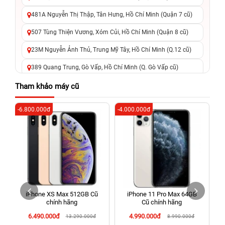
481A Nguyễn Thị Thập, Tân Hưng, Hồ Chí Minh (Quận 7 cũ)
507 Tùng Thiện Vương, Xóm Củi, Hồ Chí Minh (Quận 8 cũ)
23M Nguyễn Ảnh Thủ, Trung Mỹ Tây, Hồ Chí Minh (Q.12 cũ)
389 Quang Trung, Gò Vấp, Hồ Chí Minh (Q. Gò Vấp cũ)
625 - 625A Âu Cơ, Tân Phú, Hồ Chí Minh (Quận Tân Phú cũ)
Tham khảo máy cũ
326 Lê Văn Việt, Tăng Nhơn Phú, Hồ Chí Minh (Q.9 TP. Thủ
-6.800.000đ
-4.000.000đ
-6
Đức cũ)
256 Võ Văn Ngân, Thủ Đức, Hồ Chí Minh (Bình Thọ, TP. Thủ
Đức Cũ)
70 Nguyễn An Ninh, Dĩ An, Hồ Chí Minh (Bình Dương Cũ)
24h Vũng Tàu: 162A Ba Cu, Vũng Tàu, Hồ Chí Minh (TP. Vũng
Tàu cũ)
iPhone XS Max 512GB Cũ
iPhone 11 Pro Max 64GB
198 Hoàng Văn Thụ, Tân Sơn Nhất, Hồ Chí Minh (Tân Bình
chính hãng
Cũ chính hãng
cũ)
6.490.000đ
4.990.000đ
13.290.000đ
8.990.000đ