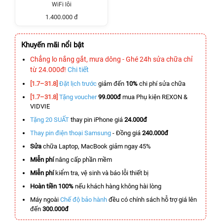
WiFi lỗi
1.400.000 đ
Khuyến mãi nổi bật
Chẳng lo nắng gắt, mưa dông - Ghé 24h sửa chữa chỉ
từ 24.000đ!
Chi tiết
[1.7–31.8]
Đặt lịch trước
giảm đến
10%
chi phí sửa chữa
[1.7–31.8]
Tặng voucher
99.000đ
mua Phụ kiện REXON &
VIDVIE
Tặng 20 SUẤT
thay pin iPhone giá
24.000đ
Thay pin điện thoại Samsung
- Đồng giá
240.000đ
Sửa
chữa Laptop, MacBook giảm ngay 45%
Miễn phí
nâng cấp phần mềm
Miễn phí
kiểm tra, vệ sinh và báo lỗi thiết bị
Hoàn tiền 100%
nếu khách hàng không hài lòng
Máy ngoài
Chế độ bảo hành
đều có chính sách hỗ trợ giá lên
đến
300.000đ