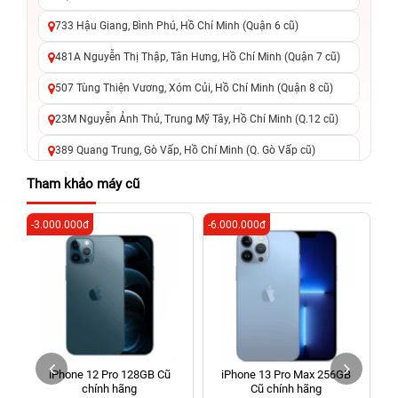
733 Hậu Giang, Bình Phú, Hồ Chí Minh (Quận 6 cũ)
481A Nguyễn Thị Thập, Tân Hưng, Hồ Chí Minh (Quận 7 cũ)
507 Tùng Thiện Vương, Xóm Củi, Hồ Chí Minh (Quận 8 cũ)
23M Nguyễn Ảnh Thủ, Trung Mỹ Tây, Hồ Chí Minh (Q.12 cũ)
389 Quang Trung, Gò Vấp, Hồ Chí Minh (Q. Gò Vấp cũ)
625 - 625A Âu Cơ, Tân Phú, Hồ Chí Minh (Quận Tân Phú cũ)
Tham khảo máy cũ
326 Lê Văn Việt, Tăng Nhơn Phú, Hồ Chí Minh (Q.9 TP. Thủ
-3.000.000đ
-6.000.000đ
-5
Đức cũ)
256 Võ Văn Ngân, Thủ Đức, Hồ Chí Minh (Bình Thọ, TP. Thủ
Đức Cũ)
70 Nguyễn An Ninh, Dĩ An, Hồ Chí Minh (Bình Dương Cũ)
24h Vũng Tàu: 162A Ba Cu, Vũng Tàu, Hồ Chí Minh (TP. Vũng
Tàu cũ)
iPhone 12 Pro 128GB Cũ
iPhone 13 Pro Max 256GB
198 Hoàng Văn Thụ, Tân Sơn Nhất, Hồ Chí Minh (Tân Bình
chính hãng
Cũ chính hãng
cũ)