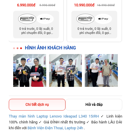
6.990.000đ
10.990.000đ
9.990.000đ
16.990.000đ
0 trả trước, 0 lãi suất, 0
0 trả trước, 0 lãi suất, 0
phí chuyển đổi, 0 gọi
phí chuyển đổi, 0 gọi
người thân
người thân
HÌNH ẢNH KHÁCH HÀNG
Chi tiết dịch vụ
Hỏi và đáp
Thay màn hình Laptop Lenovo Ideapad L340 15IRH
✓ Linh kiện
100% chính hãng ✓ Giá ĐỈNH nhất thị trường ✓ Bảo hành LÂU DÀI
khi đến với
Bệnh Viện Điện Thoại, Laptop 24h
.