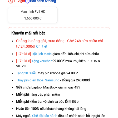
1 - 2 giờ
Bảo hành 6 tháng
Màn hình Full HD
1.650.000 đ
Khuyến mãi nổi bật
Chẳng lo nắng gắt, mưa dông - Ghé 24h sửa chữa chỉ
từ 24.000đ!
Chi tiết
[1.7–31.8]
Đặt lịch trước
giảm đến
10%
chi phí sửa chữa
[1.7–31.8]
Tặng voucher
99.000đ
mua Phụ kiện REXON &
VIDVIE
Tặng 20 SUẤT
thay pin iPhone giá
24.000đ
Thay pin điện thoại Samsung
- Đồng giá
240.000đ
Sửa
chữa Laptop, MacBook giảm ngay 45%
Miễn phí
nâng cấp phần mềm
Miễn phí
kiểm tra, vệ sinh và báo lỗi thiết bị
Hoàn tiền 100%
nếu khách hàng không hài lòng
Máy ngoài
Chế độ bảo hành
đều có chính sách hỗ trợ giá lên