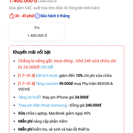
1.400.000 đ
1.680.000 đ
(Giá gồm VAT, xuất hóa đơn điện tử đúng tên linh kiện)
30 - 45 phút
Bảo hành 6 tháng
Pin
1.400.000 đ
Khuyến mãi nổi bật
Chẳng lo nắng gắt, mưa dông - Ghé 24h sửa chữa chỉ
từ 24.000đ!
Chi tiết
[1.7–31.8]
Đặt lịch trước
giảm đến
10%
chi phí sửa chữa
[1.7–31.8]
Tặng voucher
99.000đ
mua Phụ kiện REXON &
VIDVIE
Tặng 20 SUẤT
thay pin iPhone giá
24.000đ
Thay pin điện thoại Samsung
- Đồng giá
240.000đ
Sửa
chữa Laptop, MacBook giảm ngay 45%
Miễn phí
nâng cấp phần mềm
Miễn phí
kiểm tra, vệ sinh và báo lỗi thiết bị