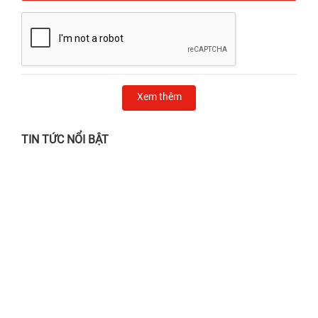
Xem thêm
TIN TỨC NỔI BẬT
Chẳng lo nắng gắt, mưa giông - Ghé 24h
sửa chữa chỉ từ 24.000đ!
28/06/2026
Địa chỉ thay màn hình iPhone Quận 1 UY