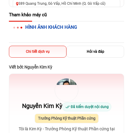
389 Quang Trung, Gò Vấp, Hồ Chí Minh (Q. Gò Vấp cũ)
625 - 625A Âu Cơ, Tân Phú, Hồ Chí Minh (Quận Tân Phú cũ)
Tham khảo máy cũ
326 Lê Văn Việt, Tăng Nhơn Phú, Hồ Chí Minh (Q.9 TP. Thủ
HÌNH ẢNH KHÁCH HÀNG
Đức cũ)
256 Võ Văn Ngân, Thủ Đức, Hồ Chí Minh (Bình Thọ, TP. Thủ
Đức Cũ)
Chi tiết dịch vụ
Hỏi và đáp
70 Nguyễn An Ninh, Dĩ An, Hồ Chí Minh (Bình Dương Cũ)
24h Vũng Tàu: 162A Ba Cu, Vũng Tàu, Hồ Chí Minh (TP. Vũng
Viết bởi: Nguyễn Kim Kỳ
Tàu cũ)
198 Hoàng Văn Thụ, Tân Sơn Nhất, Hồ Chí Minh (Tân Bình
cũ)
Nguyễn Kim Kỳ
Đã kiểm duyệt nội dung
Trưởng Phòng Kỹ thuật Phần cứng
Tôi là Kim Kỳ - Trưởng Phòng Kỹ thuật Phần cứng tại