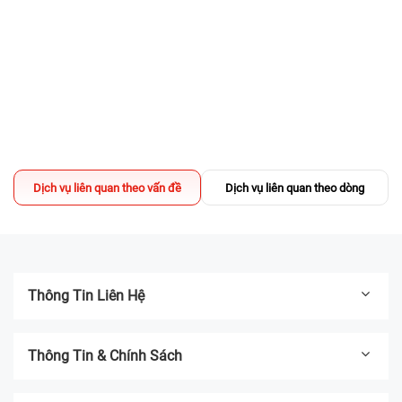
TÍN, lấy liền
02/04/2025
Sửa chữa có DEAL - TẶNG Voucher
200.000đ mua iPhone Like New
13/03/2025
Địa chỉ thay pin iPhone UY TÍN TPHCM -
Bệnh Viện Điện Thoại, Laptop 24h
Dịch vụ liên quan theo vấn đề
Dịch vụ liên quan theo dòng
04/03/2025
Thông Tin Liên Hệ
Thông Tin & Chính Sách