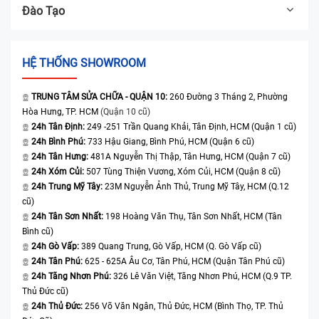
Đào Tạo
HỆ THỐNG SHOWROOM
TRUNG TÂM SỬA CHỮA - QUẬN 10:
260 Đường 3 Tháng 2, Phường
Hòa Hưng, TP. HCM
(Quận 10 cũ)
24h Tân Định:
249 -251 Trần Quang Khải, Tân Định, HCM (Quận 1 cũ)
24h Bình Phú:
733 Hậu Giang, Bình Phú, HCM (Quận 6 cũ)
24h Tân Hưng:
481A Nguyễn Thị Thập, Tân Hưng, HCM (Quận 7 cũ)
24h Xóm Củi:
507 Tùng Thiện Vương, Xóm Củi, HCM (Quận 8 cũ)
24h Trung Mỹ Tây:
23M Nguyễn Ảnh Thủ, Trung Mỹ Tây, HCM (Q.12
cũ)
24h Tân Sơn Nhất:
198 Hoàng Văn Thụ, Tân Sơn Nhất, HCM (Tân
Bình cũ)
24h Gò Vấp:
389 Quang Trung, Gò Vấp, HCM (Q. Gò Vấp cũ)
24h Tân Phú:
625 - 625A Âu Cơ, Tân Phú, HCM (Quận Tân Phú cũ)
24h Tăng Nhơn Phú:
326 Lê Văn Việt, Tăng Nhơn Phú, HCM (Q.9 TP.
Thủ Đức cũ)
24h Thủ Đức:
256 Võ Văn Ngân, Thủ Đức, HCM (Bình Thọ, TP. Thủ