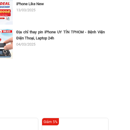
iPhone Like New
13/03/2025
Địa chỉ thay pin iPhone UY TÍN TPHCM - Bệnh Viện
Điện Thoại, Laptop 24h
04/03/2025
Giảm 5%
Giảm 10%
Thay mà