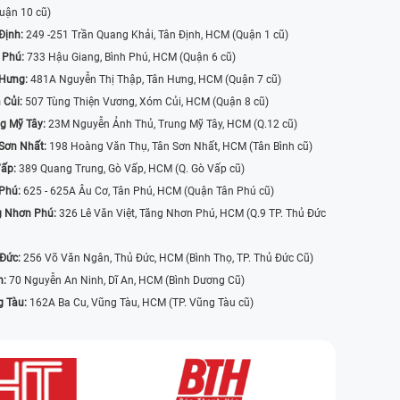
uận 10 cũ)
Định:
249 -251 Trần Quang Khải, Tân Định, HCM (Quận 1 cũ)
 Phú:
733 Hậu Giang, Bình Phú, HCM (Quận 6 cũ)
 Hưng:
481A Nguyễn Thị Thập, Tân Hưng, HCM (Quận 7 cũ)
 Củi:
507 Tùng Thiện Vương, Xóm Củi, HCM (Quận 8 cũ)
g Mỹ Tây:
23M Nguyễn Ảnh Thủ, Trung Mỹ Tây, HCM (Q.12 cũ)
Sơn Nhất:
198 Hoàng Văn Thụ, Tân Sơn Nhất, HCM (Tân Bình cũ)
Vấp:
389 Quang Trung, Gò Vấp, HCM (Q. Gò Vấp cũ)
 Phú:
625 - 625A Âu Cơ, Tân Phú, HCM (Quận Tân Phú cũ)
g Nhơn Phú:
326 Lê Văn Việt, Tăng Nhơn Phú, HCM (Q.9 TP. Thủ Đức
 Đức:
256 Võ Văn Ngân, Thủ Đức, HCM (Bình Thọ, TP. Thủ Đức Cũ)
n:
70 Nguyễn An Ninh, Dĩ An, HCM (Bình Dương Cũ)
g Tàu:
162A Ba Cu, Vũng Tàu, HCM (TP. Vũng Tàu cũ)