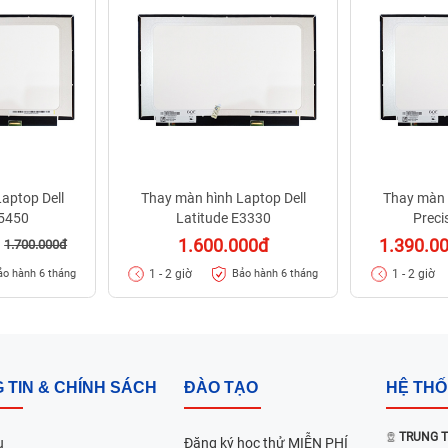
aptop Dell
Thay màn hình Laptop Dell
Thay màn 
E5450
Latitude E3330
Preci
1.600.000đ
1.390.0
1.700.000đ
1 - 2 giờ
1 - 2 giờ
ảo hành 6 tháng
Bảo hành 6 tháng
 TIN & CHÍNH SÁCH
ĐÀO TẠO
HỆ TH
TRUNG T
u
Đăng ký học thử MIỄN PHÍ