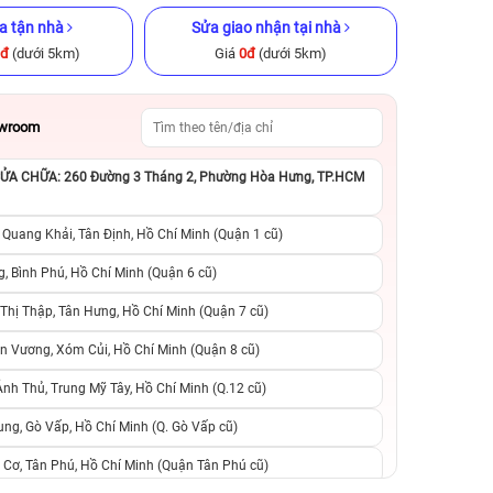
a tận nhà
Sửa giao nhận tại nhà
0đ
(dưới 5km)
Giá
0đ
(dưới 5km)
owroom
A CHỮA: 260 Đường 3 Tháng 2, Phường Hòa Hưng, TP.HCM
ũ chính hãng
iPhone 14 Plus 128GB Cũ chính
iPhone 16 Pro M
hãng
chính h
 Quang Khải, Tân Định, Hồ Chí Minh (Quận 1 cũ)
.990.000đ
9.490.000đ
13.990.000đ
23.490.000đ
2
, Bình Phú, Hồ Chí Minh (Quận 6 cũ)
hị Thập, Tân Hưng, Hồ Chí Minh (Quận 7 cũ)
suất, 0 phí
0 trả trước, 0 lãi suất, 0 phí
0 trả trước, 0 lãi
n Vương, Xóm Củi, Hồ Chí Minh (Quận 8 cũ)
người thân
chuyển đổi, 0 gọi người thân
chuyển đổi, 0 gọi
h Thủ, Trung Mỹ Tây, Hồ Chí Minh (Q.12 cũ)
ng, Gò Vấp, Hồ Chí Minh (Q. Gò Vấp cũ)
 Cơ, Tân Phú, Hồ Chí Minh (Quận Tân Phú cũ)