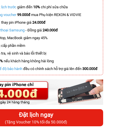
 lịch trước
giảm đến
10%
chi phí sửa chữa
g voucher
99.000đ
mua Phụ kiện REXON & VIDVIE
T
thay pin iPhone giá
24.000đ
n thoại Samsung
- Đồng giá
240.000đ
top, MacBook giảm ngay 45%
 cấp phần mềm
tra, vệ sinh và báo lỗi thiết bị
0%
nếu khách hàng không hài lòng
ế độ bảo hành
đều có chính sách hỗ trợ giá lên đến
300.000đ
Đặt lịch ngay
(Tặng Voucher 10% tối đa 50.000đ)
-4.500.000đ
-4.509.000đ