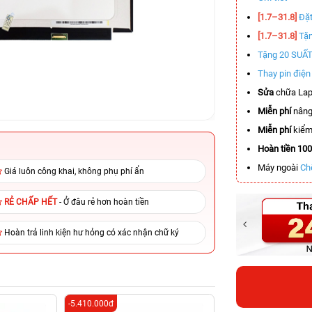
[1.7–31.8]
Đặt
[1.7–31.8]
Tặn
Tặng 20 SUẤ
Thay pin điệ
Sửa
chữa Lap
Miễn phí
nâng
Miễn phí
kiểm 
Hoàn tiền 10
Máy ngoài
Ch
Giá luôn công khai, không phụ phí ẩn
RẺ CHẤP HẾT
- Ở đâu rẻ hơn hoàn tiền
Hoàn trả linh kiện hư hỏng có xác nhận chữ ký
-5.410.000đ
-3.400.000đ