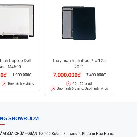
5.4
Bảo
hình Laptop Dell
Thay màn hình iPad Pro 12.9
sion M4600
2021
00đ
7.000.000đ
1.900.000đ
7.400.000đ
60 - 90 phút
Bảo hành 6 tháng
Bảo hành 6 tháng, Bảo hành rơi vỡ
ỐNG SHOWROOM
ÂM SỬA CHỮA - QUẬN 10:
260 Đường 3 Tháng 2, Phường Hòa Hưng,