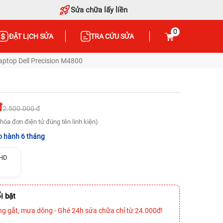
Sửa chữa lấy liền
0
ĐẶT LỊCH SỬA
TRA CỨU SỬA
ptop Dell Precision M4800
đ
2.500.000 đ
hóa đơn điện tử đúng tên linh kiện)
 hành 6 tháng
 HD
i bật
ng gắt, mưa dông - Ghé 24h sửa chữa chỉ từ 24.000đ!