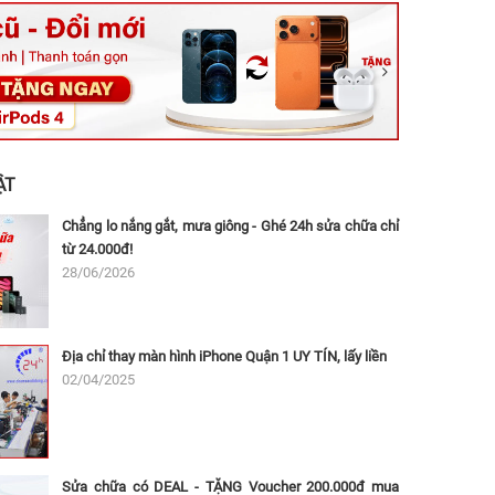
ệt, Tăng Nhơn Phú, Hồ Chí Minh (Q.9 TP. Thủ Đức cũ)
ân, Thủ Đức, Hồ Chí Minh (Bình Thọ, TP. Thủ Đức Cũ)
Ninh, Dĩ An, Hồ Chí Minh (Bình Dương Cũ)
 162A Ba Cu, Vũng Tàu, Hồ Chí Minh (TP. Vũng Tàu cũ)
 Thụ, Tân Sơn Nhất, Hồ Chí Minh (Tân Bình cũ)
ẬT
Chẳng lo nắng gắt, mưa giông - Ghé 24h sửa chữa chỉ
từ 24.000đ!
28/06/2026
Địa chỉ thay màn hình iPhone Quận 1 UY TÍN, lấy liền
02/04/2025
Sửa chữa có DEAL - TẶNG Voucher 200.000đ mua