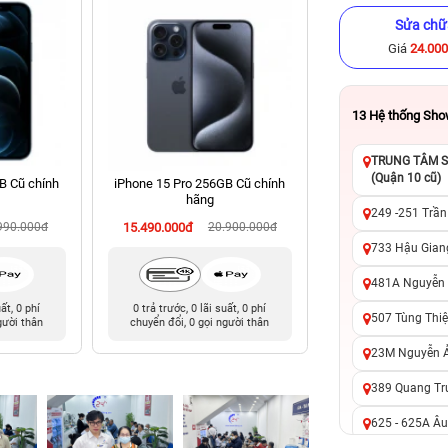
Sửa chữ
Giá
24.00
13
Hệ thống Sh
TRUNG TÂM SỬ
(Quận 10 cũ)
B Cũ chính
iPhone 15 Pro 256GB Cũ chính
iPhone 11 128GB C
hãng
249 -251 Trần
990.000đ
15.490.000đ
20.900.000đ
4.590.000đ
7
733 Hậu Giang
481A Nguyễn T
uất, 0 phí
0 trả trước, 0 lãi suất, 0 phí
0 trả trước, 0 lãi 
507 Tùng Thiệ
gười thân
chuyển đổi, 0 gọi người thân
chuyển đổi, 0 gọi 
23M Nguyễn Ản
389 Quang Tru
625 - 625A Âu