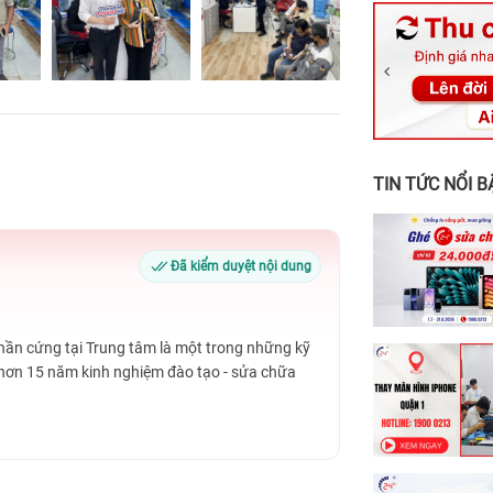
326 Lê Văn Vi
256 Võ Văn Ng
70 Nguyễn An 
24h Vũng Tàu:
198 Hoàng Văn
TIN TỨC NỔI B
Đã kiểm duyệt nội dung
Phần cứng tại Trung tâm là một trong những kỹ
 hơn 15 năm kinh nghiệm đào tạo - sửa chữa