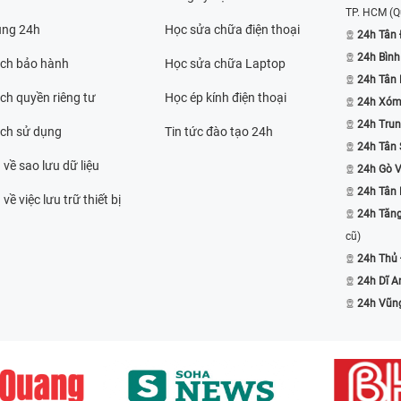
TP. HCM
(Q
ụng 24h
Học sửa chữa điện thoại
24h Tân 
24h Bình
ách bảo hành
Học sửa chữa Laptop
24h Tân
ch quyền riêng tư
Học ép kính điện thoại
24h Xóm
24h Trun
ách sử dụng
Tin tức đào tạo 24h
24h Tân 
 về sao lưu dữ liệu
24h Gò 
24h Tân
về việc lưu trữ thiết bị
24h Tăn
cũ)
24h Thủ
24h Dĩ A
24h Vũn