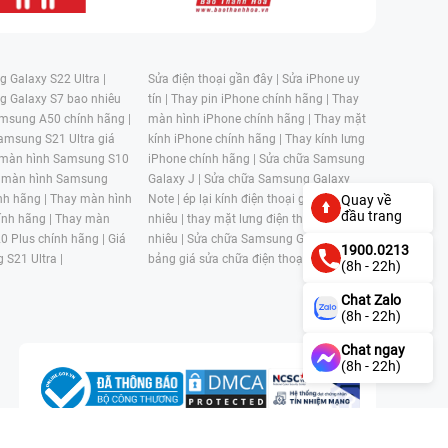
 Galaxy S22 Ultra |
Sửa điện thoại gần đây |
Sửa iPhone uy
g Galaxy S7 bao nhiêu
tín |
Thay pin iPhone chính hãng |
Thay
msung A50 chính hãng |
màn hình iPhone chính hãng |
Thay mặt
amsung S21 Ultra giá
kính iPhone chính hãng |
Thay kính lưng
 màn hình Samsung S10
iPhone chính hãng |
Sửa chữa Samsung
 màn hình Samsung
Galaxy J |
Sửa chữa Samsung Galaxy
nh hãng |
Thay màn hình
Note |
ép lại kính điện thoại giá bao
Quay về
đầu trang
nh hãng |
Thay màn
nhiêu |
thay mặt lưng điện thoại giá bao
0 Plus chính hãng |
Giá
nhiêu |
Sửa chữa Samsung Galaxy S |
1900.0213
 S21 Ultra |
bảng giá sửa chữa điện thoại samsung |
(8h - 22h)
Chat Zalo
(8h - 22h)
Chat ngay
(8h - 22h)