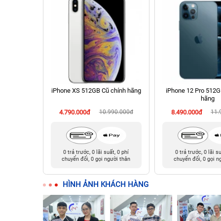
 256GB Cũ
iPhone XS 512GB Cũ chính hãng
iPhone 12 Pro 512G
hãng
990.000đ
4.790.000đ
10.990.000đ
8.490.000đ
11.
t, 0 phí
0 trả trước, 0 lãi suất, 0 phí
0 trả trước, 0 lãi s
ười thân
chuyển đổi, 0 gọi người thân
chuyển đổi, 0 gọi n
HÌNH ẢNH KHÁCH HÀNG