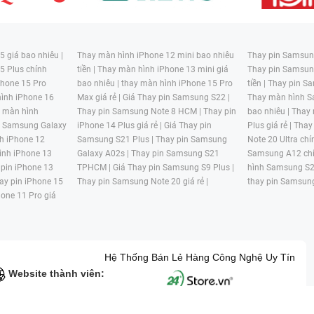
 giá bao nhiêu |
Thay màn hình iPhone 12 mini bao nhiêu
Thay pin Samsung
5 Plus chính
tiền |
Thay màn hình iPhone 13 mini giá
Thay pin Samsun
hone 15 Pro
bao nhiêu |
thay màn hình iPhone 15 Pro
tiền |
Thay pin Sa
ình iPhone 16
Max giá rẻ |
Giá Thay pin Samsung S22 |
Thay màn hình S
y màn hình
Thay pin Samsung Note 8 HCM |
Thay pin
bao nhiêu |
Thay
n Samsung Galaxy
iPhone 14 Plus giá rẻ |
Giá Thay pin
Plus giá rẻ |
Thay
h iPhone 12
Samsung S21 Plus |
Thay pin Samsung
Note 20 Ultra chí
ình iPhone 13
Galaxy A02s |
Thay pin Samsung S21
Samsung A12 chí
 pin iPhone 13
TPHCM |
Giá Thay pin Samsung S9 Plus |
hình Samsung S2
ay pin iPhone 15
Thay pin Samsung Note 20 giá rẻ |
thay pin Samsung
hone 11 Pro giá
Hệ Thống Bán Lẻ Hàng Công Nghệ Uy Tín
Website thành viên: