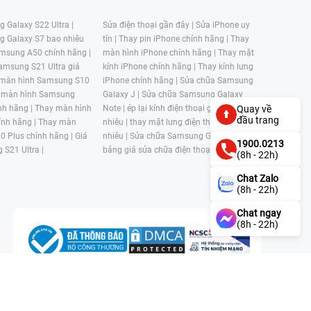
 Galaxy S22 Ultra |
Sửa điện thoại gần đây |
Sửa iPhone uy
g Galaxy S7 bao nhiêu
tín |
Thay pin iPhone chính hãng |
Thay
msung A50 chính hãng |
màn hình iPhone chính hãng |
Thay mặt
amsung S21 Ultra giá
kính iPhone chính hãng |
Thay kính lưng
 màn hình Samsung S10
iPhone chính hãng |
Sửa chữa Samsung
 màn hình Samsung
Galaxy J |
Sửa chữa Samsung Galaxy
nh hãng |
Thay màn hình
Note |
ép lại kính điện thoại giá bao
Quay về
đầu trang
nh hãng |
Thay màn
nhiêu |
thay mặt lưng điện thoại giá bao
0 Plus chính hãng |
Giá
nhiêu |
Sửa chữa Samsung Galaxy S |
1900.0213
 S21 Ultra |
bảng giá sửa chữa điện thoại samsung |
(8h - 22h)
Chat Zalo
(8h - 22h)
Chat ngay
(8h - 22h)
n, Phường 4, Quận 11, Thành phố Hồ Chí Minh, Việt Nam