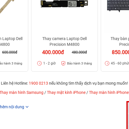
 Laptop Dell
Thay camera Laptop Dell
Thay bàn 
M4800
Precision M4800
Prec
400.000đ
850.00
600.000đ
480.000đ
1 - 2 giờ
45 - 60 phú
ảo hành 3 tháng
Bảo hành 3 tháng
Liên hệ Hotline:
1900 0213
nếu không tìm thấy dịch vụ bạn mong muốn!
Thay màn hình Samsung
/
Thay mặt kính iPhone
/
Thay màn hình iPhone
hêm nội dung