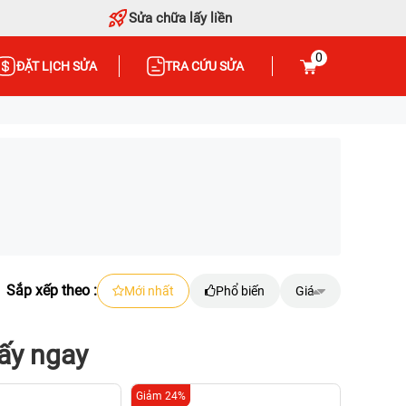
Sửa chữa lấy liền
0
ĐẶT LỊCH SỬA
TRA CỨU SỬA
Sắp xếp theo :
Mới nhất
Phổ biến
Giá
ấy ngay
Giảm 24%