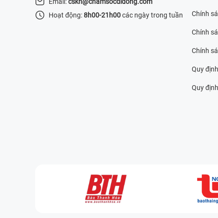
Email:
cskh@chamsocdidong.com
Chính s
Hoạt động:
8h00-21h00
các ngày trong tuần
Chính sá
Chính s
Quy định
Quy định 