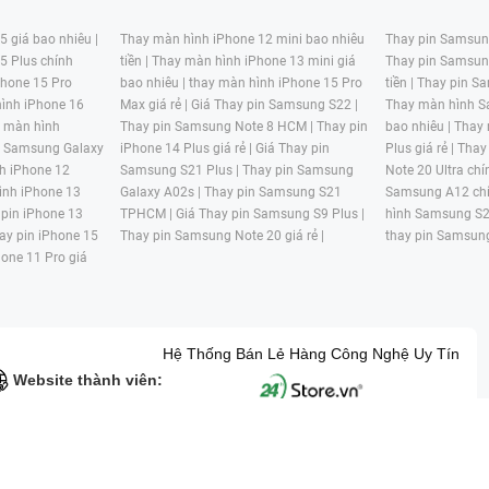
 giá bao nhiêu |
Thay màn hình iPhone 12 mini bao nhiêu
Thay pin Samsung
5 Plus chính
tiền |
Thay màn hình iPhone 13 mini giá
Thay pin Samsun
hone 15 Pro
bao nhiêu |
thay màn hình iPhone 15 Pro
tiền |
Thay pin Sa
ình iPhone 16
Max giá rẻ |
Giá Thay pin Samsung S22 |
Thay màn hình S
y màn hình
Thay pin Samsung Note 8 HCM |
Thay pin
bao nhiêu |
Thay
n Samsung Galaxy
iPhone 14 Plus giá rẻ |
Giá Thay pin
Plus giá rẻ |
Thay
h iPhone 12
Samsung S21 Plus |
Thay pin Samsung
Note 20 Ultra chí
ình iPhone 13
Galaxy A02s |
Thay pin Samsung S21
Samsung A12 chí
 pin iPhone 13
TPHCM |
Giá Thay pin Samsung S9 Plus |
hình Samsung S2
ay pin iPhone 15
Thay pin Samsung Note 20 giá rẻ |
thay pin Samsung
hone 11 Pro giá
Hệ Thống Bán Lẻ Hàng Công Nghệ Uy Tín
Website thành viên:
G MẠI HAI BỐN GIỜ Mã số thuế: 0305245702 Địa chỉ: 122/12G Tạ uyê