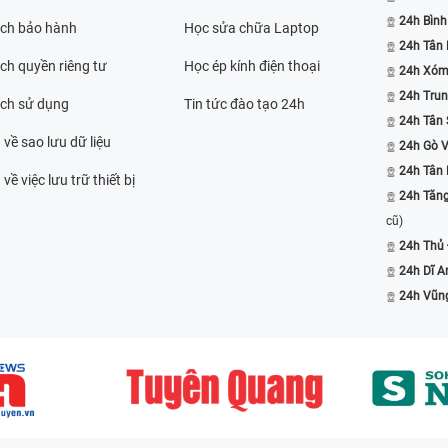
24h Bình
ách bảo hành
Học sửa chữa Laptop
24h Tân
ch quyền riêng tư
Học ép kính điện thoại
24h Xóm
24h Trun
ách sử dụng
Tin tức đào tạo 24h
24h Tân 
 về sao lưu dữ liệu
24h Gò 
24h Tân
về việc lưu trữ thiết bị
24h Tăn
cũ)
24h Thủ
24h Dĩ A
24h Vũn