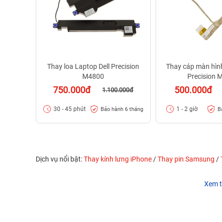
Thay loa Laptop Dell Precision
Thay cáp màn hình
M4800
Precision 
750.000đ
500.000đ
1.100.000đ
30 - 45 phút
1 - 2 giờ
Bảo hành 6 tháng
B
Dịch vụ nổi bật:
Thay kính lưng iPhone
/
Thay pin Samsung
/
Xem t