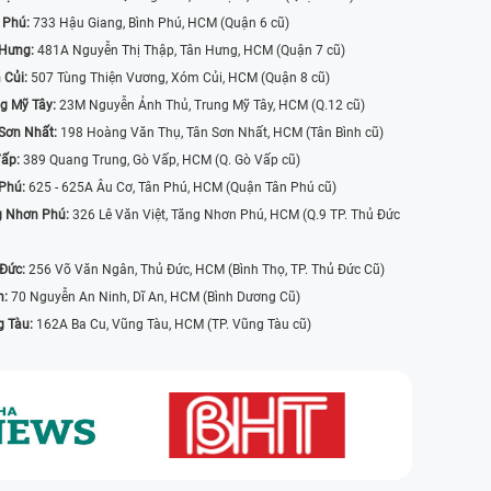
 Phú:
733 Hậu Giang, Bình Phú, HCM (Quận 6 cũ)
 Hưng:
481A Nguyễn Thị Thập, Tân Hưng, HCM (Quận 7 cũ)
 Củi:
507 Tùng Thiện Vương, Xóm Củi, HCM (Quận 8 cũ)
g Mỹ Tây:
23M Nguyễn Ảnh Thủ, Trung Mỹ Tây, HCM (Q.12 cũ)
Sơn Nhất:
198 Hoàng Văn Thụ, Tân Sơn Nhất, HCM (Tân Bình cũ)
Vấp:
389 Quang Trung, Gò Vấp, HCM (Q. Gò Vấp cũ)
 Phú:
625 - 625A Âu Cơ, Tân Phú, HCM (Quận Tân Phú cũ)
g Nhơn Phú:
326 Lê Văn Việt, Tăng Nhơn Phú, HCM (Q.9 TP. Thủ Đức
 Đức:
256 Võ Văn Ngân, Thủ Đức, HCM (Bình Thọ, TP. Thủ Đức Cũ)
n:
70 Nguyễn An Ninh, Dĩ An, HCM (Bình Dương Cũ)
g Tàu:
162A Ba Cu, Vũng Tàu, HCM (TP. Vũng Tàu cũ)