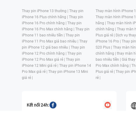
Thay pin iPhone 13 thường |
Thay pin
Thay màn hình iPhone 15
iPhone 16 Plus chính hãng |
Thay pin
Thay màn hình iPhone 1
iPhone 16 Pro chính hãng |
Thay pin
hãng |
Thay màn hình iP
iPhone 16 Pro Max chính hãng |
Thay pin
chính hãng |
Thay màn h
iPhone 11 bao nhiêu tiền |
Thay pin
Plus giá rẻ |
Dịch vụ tha
iPhone 11 Pro Max giá bao nhiêu |
Thay
iPhone 16 Pro |
Thay pi
pin iPhone 12 giá bao nhiêu |
Thay pin
S20 Plus |
Thay màn hìn
iPhone 12 Pro chính hãng |
Thay pin
chính hãng |
thay màn h
iPhone 12 Pro Max giá rẻ |
Thay pin
bao nhiêu tiền |
Giá thay
iPhone 12 Mini giá rẻ |
Thay pin iPhone 14
Pro Max chính hãng |
Th
Pro Max giá rẻ |
Thay pin iPhone 13 Mini
Plus giá rẻ |
Thay pin iP
giá rẻ |
rẻ |
Kết nối 24h:
CÔNG TY TNHH MỘT THÀNH VIÊN ĐÀO TẠO KỸ THUẬT VÀ THƯƠN