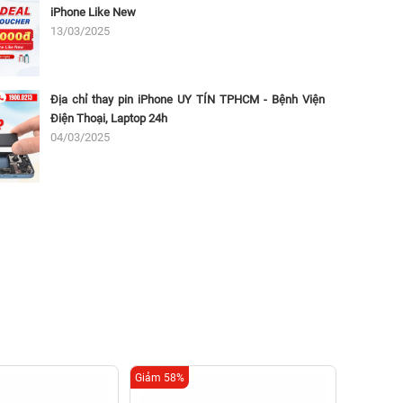
iPhone Like New
13/03/2025
Địa chỉ thay pin iPhone UY TÍN TPHCM - Bệnh Viện
Điện Thoại, Laptop 24h
04/03/2025
Giảm 58%
Giảm 58%
Thay 