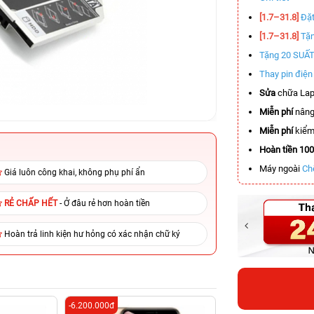
[1.7–31.8]
Đặt
[1.7–31.8]
Tặn
Tặng 20 SUẤ
Thay pin điệ
Sửa
chữa Lap
Miễn phí
nâng
Miễn phí
kiểm 
Hoàn tiền 10
Máy ngoài
Ch
Giá luôn công khai, không phụ phí ẩn
RẺ CHẤP HẾT
- Ở đâu rẻ hơn hoàn tiền
Hoàn trả linh kiện hư hỏng có xác nhận chữ ký
-6.200.000đ
-8.500.000đ