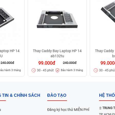
aptop HP 14
Thay Caddy Bay Laptop HP 14
Thay Caddy 
TU
ab132tu
b
99.000đ
99.000
240.000đ
240.000đ
30 - 45 phút
30 - 45 phú
Bảo hành 3 tháng
Bảo hành 3 tháng
 TIN & CHÍNH SÁCH
ĐÀO TẠO
HỆ TH
TRUNG T
u
Đăng ký học thử MIỄN PHÍ
TP. HCM
(Q