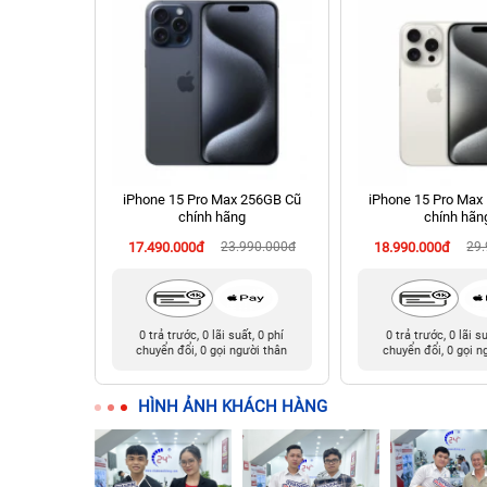
chính hãng
iPhone 15 Pro Max 256GB Cũ
iPhone 15 Pro Max
chính hãng
chính hãn
90.000đ
17.490.000đ
23.990.000đ
18.990.000đ
29
t, 0 phí
0 trả trước, 0 lãi suất, 0 phí
0 trả trước, 0 lãi s
ười thân
chuyển đổi, 0 gọi người thân
chuyển đổi, 0 gọi n
HÌNH ẢNH KHÁCH HÀNG