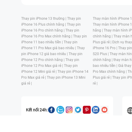
Thay pin iPhone 13 thường |
Thay pin
Thay màn hình iPhone 15
iPhone 16 Plus chính hãng |
Thay pin
Thay màn hình iPhone 1
iPhone 16 Pro chính hãng |
Thay pin
hãng |
Thay màn hình iP
iPhone 16 Pro Max chính hãng |
Thay pin
chính hãng |
Thay màn h
iPhone 11 bao nhiêu tiền |
Thay pin
Plus giá rẻ |
Dịch vụ tha
iPhone 11 Pro Max giá bao nhiêu |
Thay
iPhone 16 Pro |
Thay pi
pin iPhone 12 giá bao nhiêu |
Thay pin
S20 Plus |
Thay màn hìn
iPhone 12 Pro chính hãng |
Thay pin
chính hãng |
thay màn h
iPhone 12 Pro Max giá rẻ |
Thay pin
bao nhiêu tiền |
Giá thay
iPhone 12 Mini giá rẻ |
Thay pin iPhone 14
Pro Max chính hãng |
Th
Pro Max giá rẻ |
Thay pin iPhone 13 Mini
Plus giá rẻ |
Thay pin iP
giá rẻ |
rẻ |
Kết nối 24h:
CÔNG TY TNHH MỘT THÀNH VIÊN ĐÀO TẠO KỸ THUẬT VÀ THƯƠN