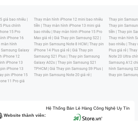
 giá bao nhiêu |
Thay màn hình iPhone 12 mini bao nhiêu
Thay pin Samsung
5 Plus chính
tiền |
Thay màn hình iPhone 13 mini giá
Thay pin Samsun
hone 15 Pro
bao nhiêu |
thay màn hình iPhone 15 Pro
tiền |
Thay pin Sa
ình iPhone 16
Max giá rẻ |
Giá Thay pin Samsung S22 |
Thay màn hình S
y màn hình
Thay pin Samsung Note 8 HCM |
Thay pin
bao nhiêu |
Thay
n Samsung Galaxy
iPhone 14 Plus giá rẻ |
Giá Thay pin
Plus giá rẻ |
Thay
h iPhone 12
Samsung S21 Plus |
Thay pin Samsung
Note 20 Ultra chí
ình iPhone 13
Galaxy A02s |
Thay pin Samsung S21
Samsung A12 chí
 pin iPhone 13
TPHCM |
Giá Thay pin Samsung S9 Plus |
hình Samsung S2
ay pin iPhone 15
Thay pin Samsung Note 20 giá rẻ |
thay pin Samsung
hone 11 Pro giá
Hệ Thống Bán Lẻ Hàng Công Nghệ Uy Tín
Website thành viên:
G MẠI HAI BỐN GIỜ Mã số thuế: 0305245702 Địa chỉ: 122/12G Tạ uyê