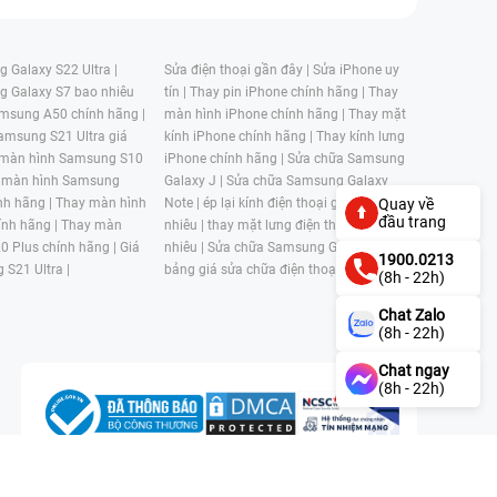
 Galaxy S22 Ultra |
Sửa điện thoại gần đây |
Sửa iPhone uy
g Galaxy S7 bao nhiêu
tín |
Thay pin iPhone chính hãng |
Thay
msung A50 chính hãng |
màn hình iPhone chính hãng |
Thay mặt
amsung S21 Ultra giá
kính iPhone chính hãng |
Thay kính lưng
 màn hình Samsung S10
iPhone chính hãng |
Sửa chữa Samsung
 màn hình Samsung
Galaxy J |
Sửa chữa Samsung Galaxy
nh hãng |
Thay màn hình
Note |
ép lại kính điện thoại giá bao
Quay về
đầu trang
nh hãng |
Thay màn
nhiêu |
thay mặt lưng điện thoại giá bao
0 Plus chính hãng |
Giá
nhiêu |
Sửa chữa Samsung Galaxy S |
1900.0213
 S21 Ultra |
bảng giá sửa chữa điện thoại samsung |
(8h - 22h)
Chat Zalo
(8h - 22h)
Chat ngay
(8h - 22h)
n, Phường 4, Quận 11, Thành phố Hồ Chí Minh, Việt Nam