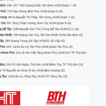
Định:
249 -251 Trần Quang Khải, Tân Định, HCM (Quận 1 cũ)
 Phú:
733 Hậu Giang, Bình Phú, HCM (Quận 6 cũ)
 Hưng:
481A Nguyễn Thị Thập, Tân Hưng, HCM (Quận 7 cũ)
 Củi:
507 Tùng Thiện Vương, Xóm Củi, HCM (Quận 8 cũ)
g Mỹ Tây:
23M Nguyễn Ảnh Thủ, Trung Mỹ Tây, HCM (Q.12 cũ)
Sơn Nhất:
198 Hoàng Văn Thụ, Tân Sơn Nhất, HCM (Tân Bình cũ)
Vấp:
389 Quang Trung, Gò Vấp, HCM (Q. Gò Vấp cũ)
 Phú:
625 - 625A Âu Cơ, Tân Phú, HCM (Quận Tân Phú cũ)
g Nhơn Phú:
326 Lê Văn Việt, Tăng Nhơn Phú, HCM (Q.9 TP. Thủ Đức
 Đức:
256 Võ Văn Ngân, Thủ Đức, HCM (Bình Thọ, TP. Thủ Đức Cũ)
n:
70 Nguyễn An Ninh, Dĩ An, HCM (Bình Dương Cũ)
g Tàu:
162A Ba Cu, Vũng Tàu, HCM (TP. Vũng Tàu cũ)