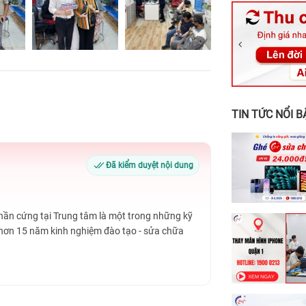
326 Lê Văn Vi
256 Võ Văn Ng
70 Nguyễn An 
24h Vũng Tàu:
198 Hoàng Văn
TIN TỨC NỔI B
Đã kiểm duyệt nội dung
Phần cứng tại Trung tâm là một trong những kỹ
 hơn 15 năm kinh nghiệm đào tạo - sửa chữa