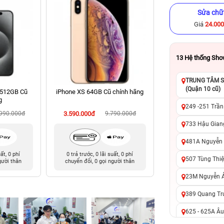
Sửa chữ
Giá
24.00
13
Hệ thống Sh
TRUNG TÂM SỬ
(Quận 10 cũ)
 512GB Cũ
iPhone XS 64GB Cũ chính hãng
iPhone 14 Pro Ma
g
chính hã
249 -251 Trần
.990.000đ
3.590.000đ
9.790.000đ
16.490.000đ
24
733 Hậu Giang
481A Nguyễn T
uất, 0 phí
0 trả trước, 0 lãi suất, 0 phí
0 trả trước, 0 lãi 
507 Tùng Thiệ
gười thân
chuyển đổi, 0 gọi người thân
chuyển đổi, 0 gọi 
23M Nguyễn Ản
389 Quang Tru
625 - 625A Âu