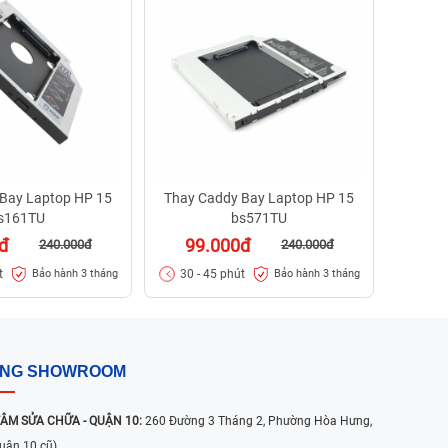
99
30 -
Bay Laptop HP 15
Thay Caddy Bay Laptop HP 15
s161TU
bs571TU
đ
99.000đ
240.000đ
240.000đ
t
30 - 45 phút
Bảo hành 3 tháng
Bảo hành 3 tháng
ỐNG SHOWROOM
ÂM SỬA CHỮA - QUẬN 10:
260 Đường 3 Tháng 2, Phường Hòa Hưng,
uận 10 cũ)