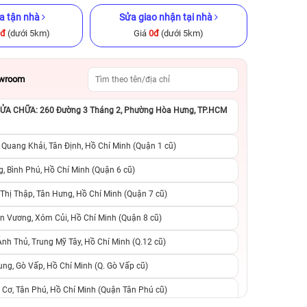
a tận nhà
Sửa giao nhận tại nhà
0đ
(dưới 5km)
Giá
0đ
(dưới 5km)
owroom
A CHỮA: 260 Đường 3 Tháng 2, Phường Hòa Hưng, TP.HCM
x 512GB cũ
iPhone 13 256GB Cũ chính hãng
iPhone 14 Pro 12
ng
hãng
 Quang Khải, Tân Định, Hồ Chí Minh (Quận 1 cũ)
.990.000đ
9.090.000đ
11.990.000đ
11.990.000đ
1
, Bình Phú, Hồ Chí Minh (Quận 6 cũ)
hị Thập, Tân Hưng, Hồ Chí Minh (Quận 7 cũ)
suất, 0 phí
0 trả trước, 0 lãi suất, 0 phí
0 trả trước, 0 lãi
n Vương, Xóm Củi, Hồ Chí Minh (Quận 8 cũ)
người thân
chuyển đổi, 0 gọi người thân
chuyển đổi, 0 gọi
h Thủ, Trung Mỹ Tây, Hồ Chí Minh (Q.12 cũ)
ng, Gò Vấp, Hồ Chí Minh (Q. Gò Vấp cũ)
 Cơ, Tân Phú, Hồ Chí Minh (Quận Tân Phú cũ)