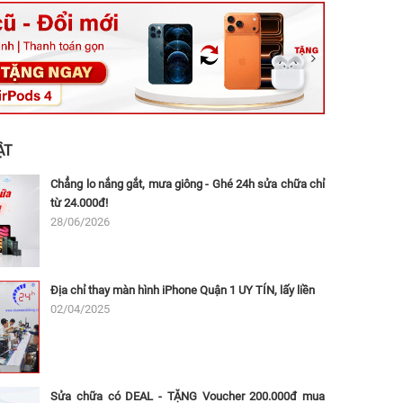
ệt, Tăng Nhơn Phú, Hồ Chí Minh (Q.9 TP. Thủ Đức cũ)
ân, Thủ Đức, Hồ Chí Minh (Bình Thọ, TP. Thủ Đức Cũ)
Ninh, Dĩ An, Hồ Chí Minh (Bình Dương Cũ)
 162A Ba Cu, Vũng Tàu, Hồ Chí Minh (TP. Vũng Tàu cũ)
 Thụ, Tân Sơn Nhất, Hồ Chí Minh (Tân Bình cũ)
ẬT
Chẳng lo nắng gắt, mưa giông - Ghé 24h sửa chữa chỉ
từ 24.000đ!
28/06/2026
Địa chỉ thay màn hình iPhone Quận 1 UY TÍN, lấy liền
02/04/2025
Sửa chữa có DEAL - TẶNG Voucher 200.000đ mua