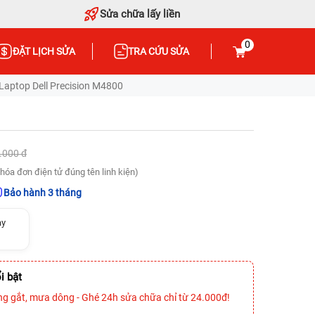
Sửa chữa lấy liền
0
ĐẶT LỊCH SỬA
TRA CỨU SỬA
aptop Dell Precision M4800
.000 đ
hóa đơn điện tử đúng tên linh kiện)
Bảo hành 3 tháng
ày
i bật
ng gắt, mưa dông - Ghé 24h sửa chữa chỉ từ 24.000đ!