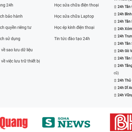
ụng 24h
Học sửa chữa điện thoại
24h Tân 
24h Bình
ách bảo hành
Học sửa chữa Laptop
24h Tân
ch quyền riêng tư
Học ép kính điện thoại
24h Xóm
24h Trun
ách sử dụng
Tin tức đào tạo 24h
24h Tân 
 về sao lưu dữ liệu
24h Gò 
24h Tân
về việc lưu trữ thiết bị
24h Tăn
cũ)
24h Thủ
24h Dĩ A
24h Vũn