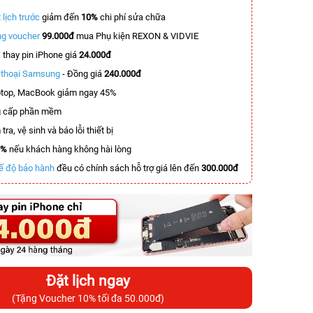
 lịch trước
giảm đến
10%
chi phí sửa chữa
g voucher
99.000đ
mua Phụ kiện REXON & VIDVIE
T
thay pin iPhone giá
24.000đ
n thoại Samsung
- Đồng giá
240.000đ
top, MacBook giảm ngay 45%
 cấp phần mềm
tra, vệ sinh và báo lỗi thiết bị
0%
nếu khách hàng không hài lòng
ế độ bảo hành
đều có chính sách hỗ trợ giá lên đến
300.000đ
Đặt lịch ngay
(Tặng Voucher 10% tối đa 50.000đ)
-2.900.000đ
-4.000.000đ