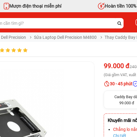
Mượn điện thoại miễn phí
Hoàn tiền 100%
Dell Precision
Sửa Laptop Dell Precision M4800
Thay Caddy Bay L
99.000 đ
240
(Giá gồm VAT, xuất 
30 - 45 phút
Caddy Bay d
99.000 đ
Khuyến mãi nổ
Chẳng lo nắ
Chi tiết