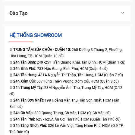
Đào Tạo
HỆ THỐNG SHOWROOM
TRUNG TÂM SỬA CHỮA - QUẬN 10:
260 Đường 3 Tháng 2, Phường
Hòa Hưng, TP. HCM
(Quận 10 cũ)
24h Tân Định:
249 -251 Trần Quang Khải, Tân Định, HCM (Quận 1 cũ)
24h Bình Phú:
733 Hậu Giang, Bình Phú, HCM (Quận 6 cũ)
24h Tân Hưng:
481A Nguyễn Thị Thập, Tân Hưng, HCM (Quận 7 cũ)
24h Xóm Củi:
507 Tùng Thiện Vương, Xóm Củi, HCM (Quận 8 cũ)
24h Trung Mỹ Tây:
23M Nguyễn Ảnh Thủ, Trung Mỹ Tây, HCM (Q.12
cũ)
24h Tân Sơn Nhất:
198 Hoàng Văn Thụ, Tân Sơn Nhất, HCM (Tân
Bình cũ)
24h Gò Vấp:
389 Quang Trung, Gò Vấp, HCM (Q. Gò Vấp cũ)
24h Tân Phú:
625 - 625A Âu Cơ, Tân Phú, HCM (Quận Tân Phú cũ)
24h Tăng Nhơn Phú:
326 Lê Văn Việt, Tăng Nhơn Phú, HCM (Q.9 TP.
Thủ Đức cũ)