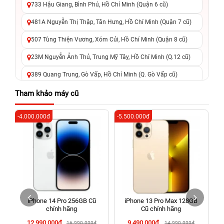
733 Hậu Giang, Bình Phú, Hồ Chí Minh (Quận 6 cũ)
481A Nguyễn Thị Thập, Tân Hưng, Hồ Chí Minh (Quận 7 cũ)
507 Tùng Thiện Vương, Xóm Củi, Hồ Chí Minh (Quận 8 cũ)
23M Nguyễn Ảnh Thủ, Trung Mỹ Tây, Hồ Chí Minh (Q.12 cũ)
389 Quang Trung, Gò Vấp, Hồ Chí Minh (Q. Gò Vấp cũ)
625 - 625A Âu Cơ, Tân Phú, Hồ Chí Minh (Quận Tân Phú cũ)
Tham khảo máy cũ
326 Lê Văn Việt, Tăng Nhơn Phú, Hồ Chí Minh (Q.9 TP. Thủ
-4.000.000đ
-5.500.000đ
-2
Đức cũ)
256 Võ Văn Ngân, Thủ Đức, Hồ Chí Minh (Bình Thọ, TP. Thủ
Đức Cũ)
70 Nguyễn An Ninh, Dĩ An, Hồ Chí Minh (Bình Dương Cũ)
24h Vũng Tàu: 162A Ba Cu, Vũng Tàu, Hồ Chí Minh (TP. Vũng
Tàu cũ)
iPhone 14 Pro 256GB Cũ
iPhone 13 Pro Max 128GB
198 Hoàng Văn Thụ, Tân Sơn Nhất, Hồ Chí Minh (Tân Bình
chính hãng
Cũ chính hãng
cũ)
12.990.000đ
9.490.000đ
16.990.000đ
14.990.000đ