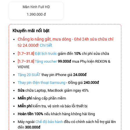
Màn hình Full HD
1.390.000 đ
Khuyến mãi nổi bật
Chẳng lo nắng gắt, mưa dông - Ghé 24h sửa chữa chỉ
từ 24.000đ!
Chi tiết
[1.7–31.8]
Đặt lịch trước
giảm đến
10%
chi phí sửa chữa
[1.7–31.8]
Tặng voucher
99.000đ
mua Phụ kiện REXON &
VIDVIE
Tặng 20 SUẤT
thay pin iPhone giá
24.000đ
Thay pin điện thoại Samsung
- Đồng giá
240.000đ
Sửa
chữa Laptop, MacBook giảm ngay 45%
Miễn phí
nâng cấp phần mềm
Miễn phí
kiểm tra, vệ sinh và báo lỗi thiết bị
Hoàn tiền 100%
nếu khách hàng không hài lòng
Máy ngoài
Chế độ bảo hành
đều có chính sách hỗ trợ giá lên
đến
300.000đ