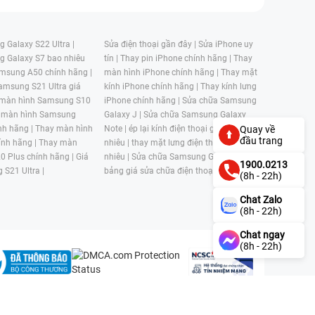
 Galaxy S22 Ultra |
Sửa điện thoại gần đây |
Sửa iPhone uy
g Galaxy S7 bao nhiêu
tín |
Thay pin iPhone chính hãng |
Thay
msung A50 chính hãng |
màn hình iPhone chính hãng |
Thay mặt
amsung S21 Ultra giá
kính iPhone chính hãng |
Thay kính lưng
 màn hình Samsung S10
iPhone chính hãng |
Sửa chữa Samsung
 màn hình Samsung
Galaxy J |
Sửa chữa Samsung Galaxy
nh hãng |
Thay màn hình
Note |
ép lại kính điện thoại giá bao
Quay về
đầu trang
nh hãng |
Thay màn
nhiêu |
thay mặt lưng điện thoại giá bao
0 Plus chính hãng |
Giá
nhiêu |
Sửa chữa Samsung Galaxy S |
1900.0213
 S21 Ultra |
bảng giá sửa chữa điện thoại samsung |
(8h - 22h)
Chat Zalo
(8h - 22h)
Chat ngay
(8h - 22h)
n, Phường 4, Quận 11, Thành phố Hồ Chí Minh, Việt Nam