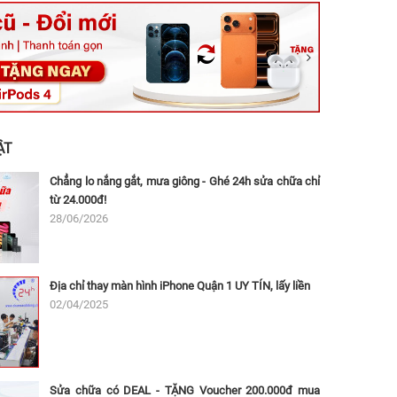
ệt, Tăng Nhơn Phú, Hồ Chí Minh (Q.9 TP. Thủ Đức cũ)
ân, Thủ Đức, Hồ Chí Minh (Bình Thọ, TP. Thủ Đức Cũ)
Ninh, Dĩ An, Hồ Chí Minh (Bình Dương Cũ)
 162A Ba Cu, Vũng Tàu, Hồ Chí Minh (TP. Vũng Tàu cũ)
 Thụ, Tân Sơn Nhất, Hồ Chí Minh (Tân Bình cũ)
ẬT
Chẳng lo nắng gắt, mưa giông - Ghé 24h sửa chữa chỉ
từ 24.000đ!
28/06/2026
Địa chỉ thay màn hình iPhone Quận 1 UY TÍN, lấy liền
02/04/2025
Sửa chữa có DEAL - TẶNG Voucher 200.000đ mua