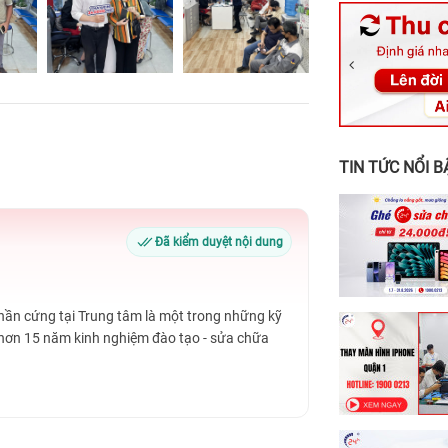
326 Lê Văn Vi
256 Võ Văn Ng
70 Nguyễn An 
24h Vũng Tàu:
198 Hoàng Văn
TIN TỨC NỔI B
Đã kiểm duyệt nội dung
Phần cứng tại Trung tâm là một trong những kỹ
 hơn 15 năm kinh nghiệm đào tạo - sửa chữa