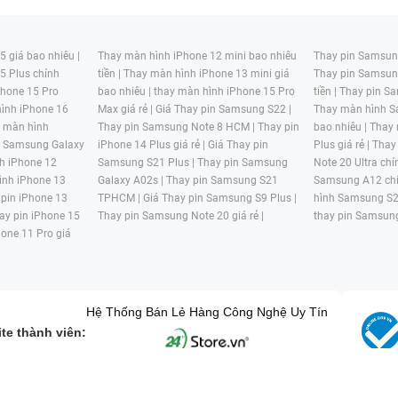
 giá bao nhiêu |
Thay màn hình iPhone 12 mini bao nhiêu
Thay pin Samsung
5 Plus chính
tiền |
Thay màn hình iPhone 13 mini giá
Thay pin Samsun
hone 15 Pro
bao nhiêu |
thay màn hình iPhone 15 Pro
tiền |
Thay pin Sa
ình iPhone 16
Max giá rẻ |
Giá Thay pin Samsung S22 |
Thay màn hình S
y màn hình
Thay pin Samsung Note 8 HCM |
Thay pin
bao nhiêu |
Thay
n Samsung Galaxy
iPhone 14 Plus giá rẻ |
Giá Thay pin
Plus giá rẻ |
Thay
h iPhone 12
Samsung S21 Plus |
Thay pin Samsung
Note 20 Ultra chí
ình iPhone 13
Galaxy A02s |
Thay pin Samsung S21
Samsung A12 chí
 pin iPhone 13
TPHCM |
Giá Thay pin Samsung S9 Plus |
hình Samsung S2
ay pin iPhone 15
Thay pin Samsung Note 20 giá rẻ |
thay pin Samsung
hone 11 Pro giá
Hệ Thống Bán Lẻ Hàng Công Nghệ Uy Tín
te thành viên:
G MẠI HAI BỐN GIỜ Mã số thuế: 0305245702 Địa chỉ: 122/12G Tạ uyê