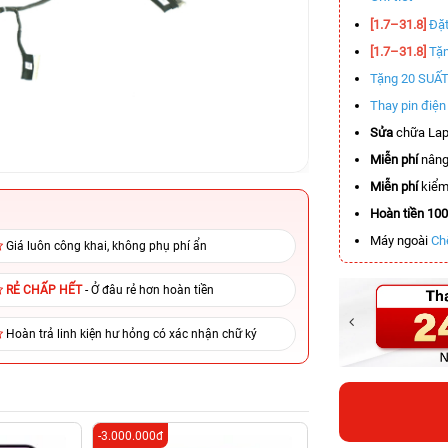
[1.7–31.8]
Đặt
[1.7–31.8]
Tặn
Tặng 20 SUẤ
Thay pin điệ
Sửa
chữa Lap
Miễn phí
nâng
Miễn phí
kiểm 
Hoàn tiền 10
Máy ngoài
Ch
Giá luôn công khai, không phụ phí ẩn
RẺ CHẤP HẾT
- Ở đâu rẻ hơn hoàn tiền
Hoàn trả linh kiện hư hỏng có xác nhận chữ ký
-3.000.000đ
-3.400.000đ