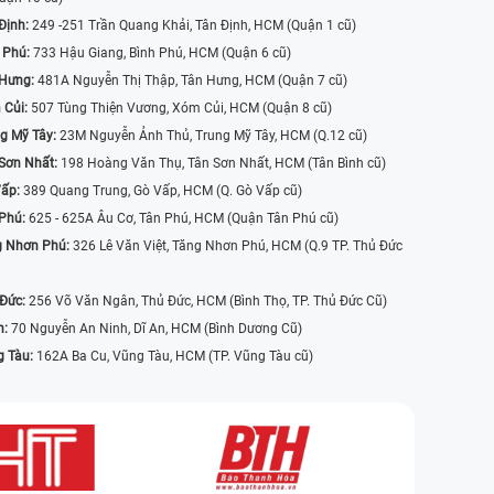
Định:
249 -251 Trần Quang Khải, Tân Định, HCM (Quận 1 cũ)
 Phú:
733 Hậu Giang, Bình Phú, HCM (Quận 6 cũ)
 Hưng:
481A Nguyễn Thị Thập, Tân Hưng, HCM (Quận 7 cũ)
 Củi:
507 Tùng Thiện Vương, Xóm Củi, HCM (Quận 8 cũ)
g Mỹ Tây:
23M Nguyễn Ảnh Thủ, Trung Mỹ Tây, HCM (Q.12 cũ)
Sơn Nhất:
198 Hoàng Văn Thụ, Tân Sơn Nhất, HCM (Tân Bình cũ)
Vấp:
389 Quang Trung, Gò Vấp, HCM (Q. Gò Vấp cũ)
 Phú:
625 - 625A Âu Cơ, Tân Phú, HCM (Quận Tân Phú cũ)
g Nhơn Phú:
326 Lê Văn Việt, Tăng Nhơn Phú, HCM (Q.9 TP. Thủ Đức
 Đức:
256 Võ Văn Ngân, Thủ Đức, HCM (Bình Thọ, TP. Thủ Đức Cũ)
n:
70 Nguyễn An Ninh, Dĩ An, HCM (Bình Dương Cũ)
g Tàu:
162A Ba Cu, Vũng Tàu, HCM (TP. Vũng Tàu cũ)