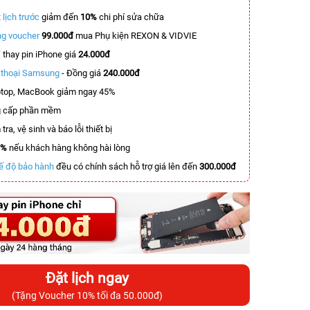
 lịch trước
giảm đến
10%
chi phí sửa chữa
g voucher
99.000đ
mua Phụ kiện REXON & VIDVIE
T
thay pin iPhone giá
24.000đ
n thoại Samsung
- Đồng giá
240.000đ
top, MacBook giảm ngay 45%
 cấp phần mềm
tra, vệ sinh và báo lỗi thiết bị
0%
nếu khách hàng không hài lòng
ế độ bảo hành
đều có chính sách hỗ trợ giá lên đến
300.000đ
Đặt lịch ngay
(Tặng Voucher 10% tối đa 50.000đ)
-4.000.000đ
-5.500.000đ