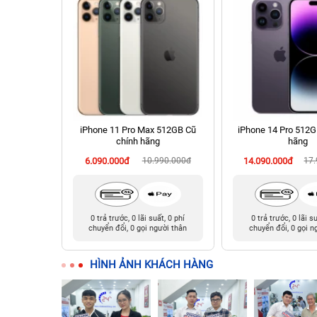
128GB cũ
iPhone 11 Pro Max 512GB Cũ
iPhone 14 Pro 512G
chính hãng
hãng
990.000đ
6.090.000đ
10.990.000đ
14.090.000đ
17
t, 0 phí
0 trả trước, 0 lãi suất, 0 phí
0 trả trước, 0 lãi s
ười thân
chuyển đổi, 0 gọi người thân
chuyển đổi, 0 gọi n
HÌNH ẢNH KHÁCH HÀNG