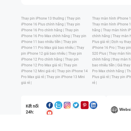
Thay pin iPhone 13 thường |
Thay pin
Thay màn hình iPhone 15
iPhone 16 Plus chính hãng |
Thay pin
Thay màn hình iPhone 1
iPhone 16 Pro chính hãng |
Thay pin
hãng |
Thay màn hình iP
iPhone 16 Pro Max chính hãng |
Thay pin
chính hãng |
Thay màn h
iPhone 11 bao nhiêu tiền |
Thay pin
Plus giá rẻ |
Dịch vụ tha
iPhone 11 Pro Max giá bao nhiêu |
Thay
iPhone 16 Pro |
Thay pi
pin iPhone 12 giá bao nhiêu |
Thay pin
S20 Plus |
Thay màn hìn
iPhone 12 Pro chính hãng |
Thay pin
chính hãng |
thay màn h
iPhone 12 Pro Max giá rẻ |
Thay pin
bao nhiêu tiền |
Giá thay
iPhone 12 Mini giá rẻ |
Thay pin iPhone 14
Pro Max chính hãng |
Th
Pro Max giá rẻ |
Thay pin iPhone 13 Mini
Plus giá rẻ |
Thay pin iP
giá rẻ |
rẻ |
Kết nối
Websi
24h:
CÔNG TY TNHH MỘT THÀNH VIÊN ĐÀO TẠO KỸ THUẬT VÀ THƯƠN