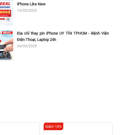
iPhone Like New
13/03/2025
Địa chỉ thay pin iPhone UY TÍN TPHCM - Bệnh Viện
Điện Thoại, Laptop 24h
04/03/2025
Giảm 16%
Giảm 16%
Thay c