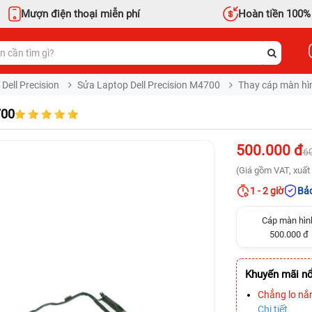
Mượn điện thoại miễn phí
Hoàn tiền 100%
Dell Precision
Sửa Laptop Dell Precision M4700
Thay cáp màn hìn
700
500.000 đ
6
(Giá gồm VAT, xuất 
1 - 2 giờ
Bảo
Cáp màn hìn
500.000 đ
Khuyến mãi nổ
Chẳng lo nắ
Chi tiết