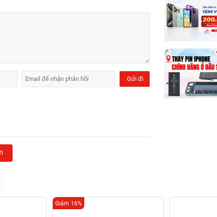
m
Giảm 16%