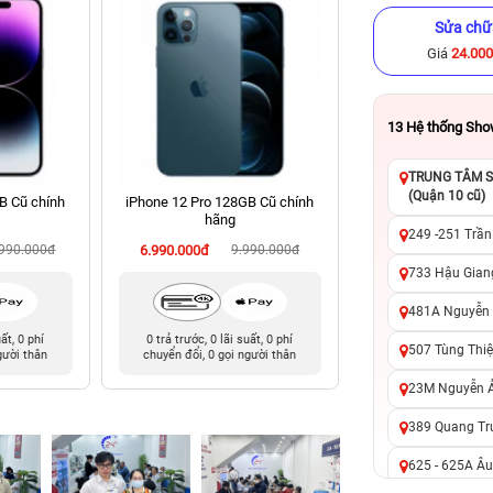
Sửa chữ
Giá
24.00
13
Hệ thống Sh
TRUNG TÂM SỬ
(Quận 10 cũ)
B Cũ chính
iPhone 12 Pro 128GB Cũ chính
iPhone 11 Pro Ma
hãng
chính hã
249 -251 Trần
.990.000đ
6.990.000đ
9.990.000đ
5.590.000đ
8
733 Hậu Giang
481A Nguyễn T
uất, 0 phí
0 trả trước, 0 lãi suất, 0 phí
0 trả trước, 0 lãi 
507 Tùng Thiệ
gười thân
chuyển đổi, 0 gọi người thân
chuyển đổi, 0 gọi 
23M Nguyễn Ản
389 Quang Tru
625 - 625A Âu