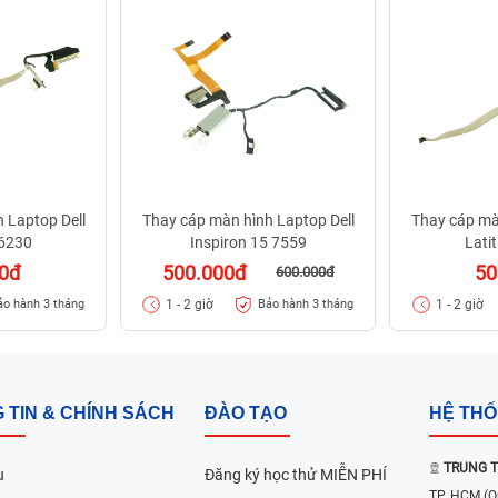
 Laptop Dell
Thay cáp màn hình Laptop Dell
Thay cáp mà
E6230
Inspiron 15 7559
Lati
00đ
500.000đ
50
600.000đ
1 - 2 giờ
1 - 2 giờ
ảo hành 3 tháng
Bảo hành 3 tháng
 TIN & CHÍNH SÁCH
ĐÀO TẠO
HỆ TH
TRUNG T
u
Đăng ký học thử MIỄN PHÍ
TP. HCM
(Q