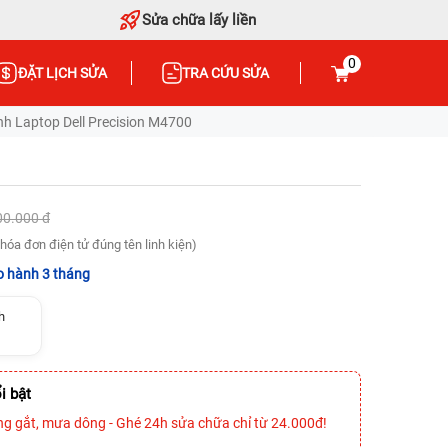
Sửa chữa lấy liền
0
ĐẶT LỊCH SỬA
TRA CỨU SỬA
h Laptop Dell Precision M4700
00.000 đ
hóa đơn điện tử đúng tên linh kiện)
 hành 3 tháng
h
i bật
ng gắt, mưa dông - Ghé 24h sửa chữa chỉ từ 24.000đ!