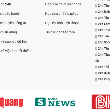
ụng 24h
Học sửa chữa điện thoại
24h Tân 
24h Bình
ách bảo hành
Học sửa chữa Laptop
24h Tân
ch quyền riêng tư
Học ép kính điện thoại
24h Xóm
24h Trun
ách sử dụng
Tin tức đào tạo 24h
24h Tân 
 về sao lưu dữ liệu
24h Gò 
24h Tân
về việc lưu trữ thiết bị
24h Tăn
cũ)
24h Thủ
24h Dĩ A
24h Vũn