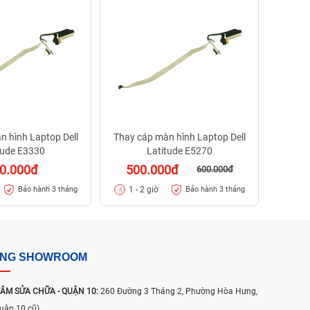
50
1 - 
n hình Laptop Dell
Thay cáp màn hình Laptop Dell
tude E3330
Latitude E5270
0.000đ
500.000đ
600.000đ
1 - 2 giờ
Bảo hành 3 tháng
Bảo hành 3 tháng
ỐNG SHOWROOM
ÂM SỬA CHỮA - QUẬN 10:
260 Đường 3 Tháng 2, Phường Hòa Hưng,
uận 10 cũ)