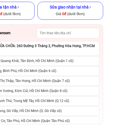
a tận nhà
Sửa giao nhận tại nhà
0đ
(dưới 5km)
Giá
0đ
(dưới 5km)
owroom
A CHỮA: 260 Đường 3 Tháng 2, Phường Hòa Hưng, TP.HCM
x 256GB Cũ
iPhone 11 Pro Max 64GB Cũ
iPhone 15 Plus 12
ng
chính hãng
hãng
 Quang Khải, Tân Định, Hồ Chí Minh (Quận 1 cũ)
.990.000đ
4.990.000đ
8.990.000đ
12.490.000đ
1
, Bình Phú, Hồ Chí Minh (Quận 6 cũ)
hị Thập, Tân Hưng, Hồ Chí Minh (Quận 7 cũ)
suất, 0 phí
0 trả trước, 0 lãi suất, 0 phí
0 trả trước, 0 lãi
n Vương, Xóm Củi, Hồ Chí Minh (Quận 8 cũ)
người thân
chuyển đổi, 0 gọi người thân
chuyển đổi, 0 gọi
h Thủ, Trung Mỹ Tây, Hồ Chí Minh (Q.12 cũ)
ng, Gò Vấp, Hồ Chí Minh (Q. Gò Vấp cũ)
 Cơ, Tân Phú, Hồ Chí Minh (Quận Tân Phú cũ)