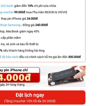
 lịch trước
giảm đến
10%
chi phí sửa chữa
g voucher
99.000đ
mua Phụ kiện REXON & VIDVIE
T
thay pin iPhone giá
24.000đ
n thoại Samsung
- Đồng giá
240.000đ
top, MacBook giảm ngay 45%
 cấp phần mềm
tra, vệ sinh và báo lỗi thiết bị
0%
nếu khách hàng không hài lòng
ế độ bảo hành
đều có chính sách hỗ trợ giá lên đến
300.000đ
Đặt lịch ngay
(Tặng Voucher 10% tối đa 50.000đ)
-4.000.000đ
-4.100.000đ