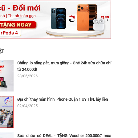
ệt, Tăng Nhơn Phú, Hồ Chí Minh (Q.9 TP. Thủ Đức cũ)
ân, Thủ Đức, Hồ Chí Minh (Bình Thọ, TP. Thủ Đức Cũ)
Ninh, Dĩ An, Hồ Chí Minh (Bình Dương Cũ)
 162A Ba Cu, Vũng Tàu, Hồ Chí Minh (TP. Vũng Tàu cũ)
 Thụ, Tân Sơn Nhất, Hồ Chí Minh (Tân Bình cũ)
ẬT
Chẳng lo nắng gắt, mưa giông - Ghé 24h sửa chữa chỉ
từ 24.000đ!
28/06/2026
Địa chỉ thay màn hình iPhone Quận 1 UY TÍN, lấy liền
02/04/2025
Sửa chữa có DEAL - TẶNG Voucher 200.000đ mua