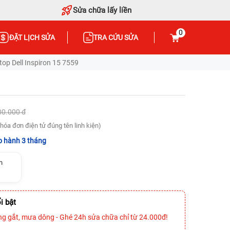
Sửa chữa lấy liền
0
ĐẶT LỊCH SỬA
TRA CỨU SỬA
op Dell Inspiron 15 7559
00.000 đ
hóa đơn điện tử đúng tên linh kiện)
 hành 3 tháng
h
i bật
ng gắt, mưa dông - Ghé 24h sửa chữa chỉ từ 24.000đ!