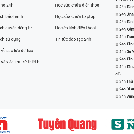
ụng 24h
Học sửa chữa điện thoại
24h Tân 
24h Bình
ách bảo hành
Học sửa chữa Laptop
24h Tân
ch quyền riêng tư
Học ép kính điện thoại
24h Xóm
24h Trun
ách sử dụng
Tin tức đào tạo 24h
24h Tân 
 về sao lưu dữ liệu
24h Gò 
24h Tân
về việc lưu trữ thiết bị
24h Tăn
cũ)
24h Thủ
24h Dĩ A
24h Vũn