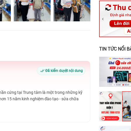
326 Lê Văn Vi
256 Võ Văn Ng
70 Nguyễn An 
24h Vũng Tàu:
198 Hoàng Văn
TIN TỨC NỔI B
Đã kiểm duyệt nội dung
Phần cứng tại Trung tâm là một trong những kỹ
 hơn 15 năm kinh nghiệm đào tạo - sửa chữa