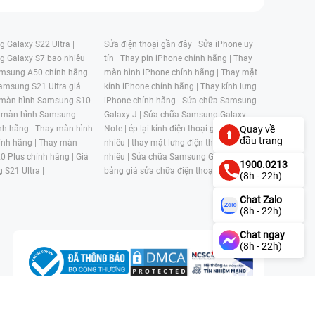
 Galaxy S22 Ultra |
Sửa điện thoại gần đây |
Sửa iPhone uy
g Galaxy S7 bao nhiêu
tín |
Thay pin iPhone chính hãng |
Thay
msung A50 chính hãng |
màn hình iPhone chính hãng |
Thay mặt
amsung S21 Ultra giá
kính iPhone chính hãng |
Thay kính lưng
 màn hình Samsung S10
iPhone chính hãng |
Sửa chữa Samsung
 màn hình Samsung
Galaxy J |
Sửa chữa Samsung Galaxy
nh hãng |
Thay màn hình
Note |
ép lại kính điện thoại giá bao
Quay về
đầu trang
nh hãng |
Thay màn
nhiêu |
thay mặt lưng điện thoại giá bao
0 Plus chính hãng |
Giá
nhiêu |
Sửa chữa Samsung Galaxy S |
1900.0213
 S21 Ultra |
bảng giá sửa chữa điện thoại samsung |
(8h - 22h)
Chat Zalo
(8h - 22h)
Chat ngay
(8h - 22h)
n, Phường 4, Quận 11, Thành phố Hồ Chí Minh, Việt Nam