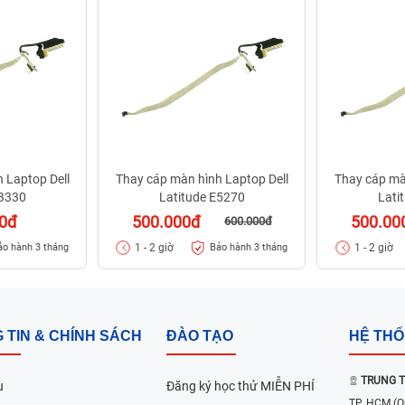
 Laptop Dell
Thay cáp màn hình Laptop Dell
Thay cáp mà
E3330
Latitude E5270
Lati
00đ
500.000đ
500.00
600.000đ
1 - 2 giờ
1 - 2 giờ
ảo hành 3 tháng
Bảo hành 3 tháng
 TIN & CHÍNH SÁCH
ĐÀO TẠO
HỆ TH
TRUNG T
u
Đăng ký học thử MIỄN PHÍ
TP. HCM
(Q