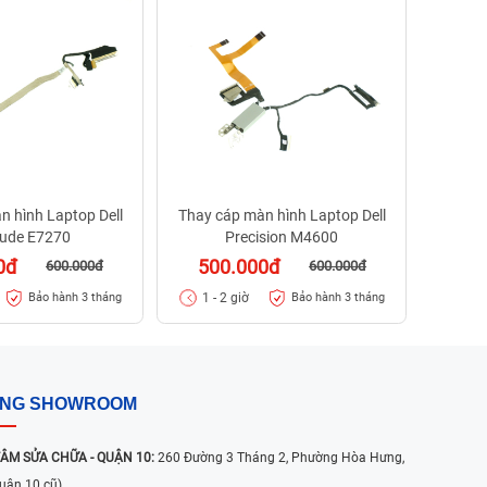
50
1 - 
n hình Laptop Dell
Thay cáp màn hình Laptop Dell
tude E7270
Precision M4600
0đ
500.000đ
600.000đ
600.000đ
1 - 2 giờ
Bảo hành 3 tháng
Bảo hành 3 tháng
ỐNG SHOWROOM
ÂM SỬA CHỮA - QUẬN 10:
260 Đường 3 Tháng 2, Phường Hòa Hưng,
uận 10 cũ)