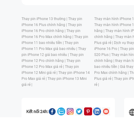
Thay pin iPhone 13 thường |
Thay pin
Thay màn hình iPhone 15
iPhone 16 Plus chính hãng |
Thay pin
Thay màn hình iPhone 1
iPhone 16 Pro chính hãng |
Thay pin
hãng |
Thay màn hình iP
iPhone 16 Pro Max chính hãng |
Thay pin
chính hãng |
Thay màn h
iPhone 11 bao nhiêu tiền |
Thay pin
Plus giá rẻ |
Dịch vụ tha
iPhone 11 Pro Max giá bao nhiêu |
Thay
iPhone 16 Pro |
Thay pi
pin iPhone 12 giá bao nhiêu |
Thay pin
S20 Plus |
Thay màn hìn
iPhone 12 Pro chính hãng |
Thay pin
chính hãng |
thay màn h
iPhone 12 Pro Max giá rẻ |
Thay pin
bao nhiêu tiền |
Giá thay
iPhone 12 Mini giá rẻ |
Thay pin iPhone 14
Pro Max chính hãng |
Th
Pro Max giá rẻ |
Thay pin iPhone 13 Mini
Plus giá rẻ |
Thay pin iP
giá rẻ |
rẻ |
Kết nối 24h:
CÔNG TY TNHH MỘT THÀNH VIÊN ĐÀO TẠO KỸ THUẬT VÀ THƯƠN