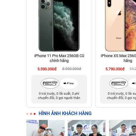
 Cũ chính
iPhone 11 Pro Max 256GB Cũ
iPhone XS Max 256G
chính hãng
hãng
90.000đ
5.590.000đ
8.990.000đ
5.790.000đ
11.
t, 0 phí
0 trả trước, 0 lãi suất, 0 phí
0 trả trước, 0 lãi s
ười thân
chuyển đổi, 0 gọi người thân
chuyển đổi, 0 gọi n
HÌNH ẢNH KHÁCH HÀNG