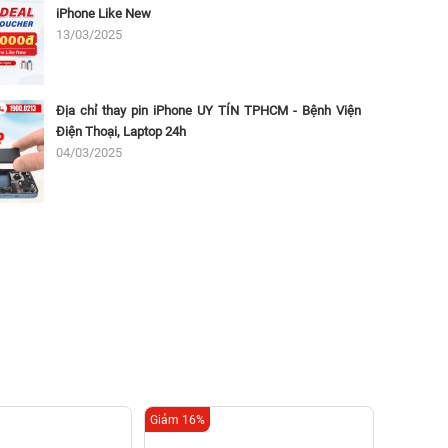
iPhone Like New
13/03/2025
Địa chỉ thay pin iPhone UY TÍN TPHCM - Bệnh Viện
Điện Thoại, Laptop 24h
04/03/2025
Giảm 16%
Giảm 16%
Thay c