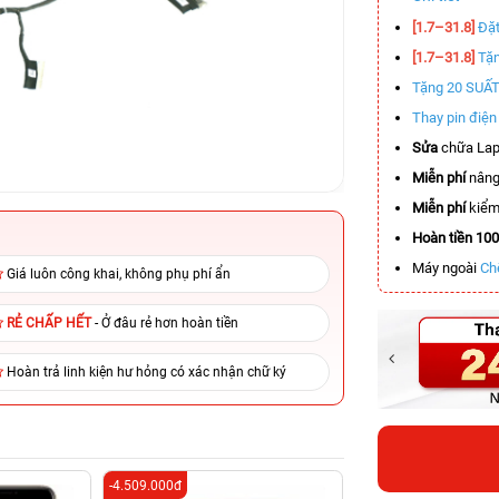
[1.7–31.8]
Đặt
[1.7–31.8]
Tặn
Tặng 20 SUẤ
Thay pin điệ
Sửa
chữa Lap
Miễn phí
nâng
Miễn phí
kiểm 
Hoàn tiền 10
Máy ngoài
Ch
Giá luôn công khai, không phụ phí ẩn
RẺ CHẤP HẾT
- Ở đâu rẻ hơn hoàn tiền
Hoàn trả linh kiện hư hỏng có xác nhận chữ ký
-4.509.000đ
-5.500.000đ