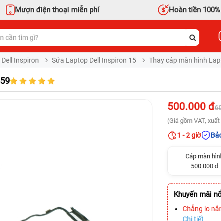
Mượn điện thoại miễn phí
Hoàn tiền 100%
Dell Inspiron
Sửa Laptop Dell Inspiron 15
Thay cáp màn hình Lapt
559
500.000 đ
6
(Giá gồm VAT, xuất 
1 - 2 giờ
Bảo
Cáp màn hìn
500.000 đ
Khuyến mãi nổ
Chẳng lo nắ
Chi tiết