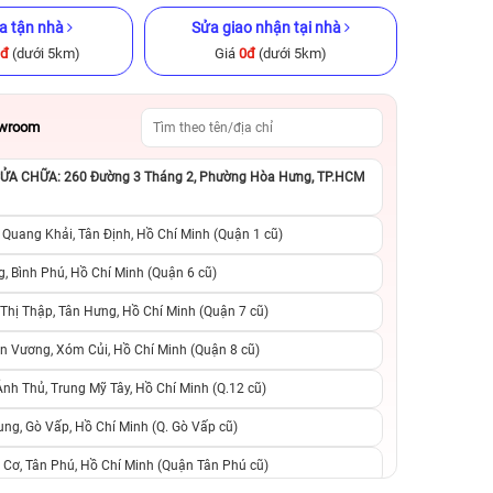
a tận nhà
Sửa giao nhận tại nhà
0đ
(dưới 5km)
Giá
0đ
(dưới 5km)
owroom
A CHỮA: 260 Đường 3 Tháng 2, Phường Hòa Hưng, TP.HCM
x 128GB Cũ
iPhone 14 Pro 128GB Cũ chính
iPhone 11 256GB C
ng
hãng
 Quang Khải, Tân Định, Hồ Chí Minh (Quận 1 cũ)
.990.000đ
11.990.000đ
15.990.000đ
4.890.000đ
8
, Bình Phú, Hồ Chí Minh (Quận 6 cũ)
hị Thập, Tân Hưng, Hồ Chí Minh (Quận 7 cũ)
suất, 0 phí
0 trả trước, 0 lãi suất, 0 phí
0 trả trước, 0 lãi
n Vương, Xóm Củi, Hồ Chí Minh (Quận 8 cũ)
người thân
chuyển đổi, 0 gọi người thân
chuyển đổi, 0 gọi
h Thủ, Trung Mỹ Tây, Hồ Chí Minh (Q.12 cũ)
ng, Gò Vấp, Hồ Chí Minh (Q. Gò Vấp cũ)
 Cơ, Tân Phú, Hồ Chí Minh (Quận Tân Phú cũ)