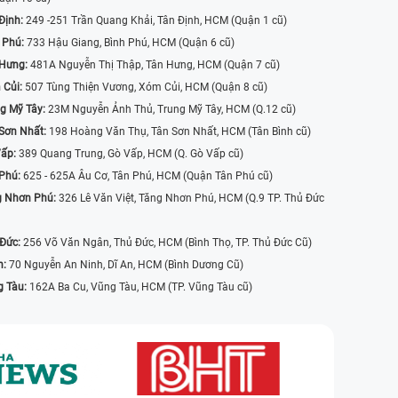
Định:
249 -251 Trần Quang Khải, Tân Định, HCM (Quận 1 cũ)
 Phú:
733 Hậu Giang, Bình Phú, HCM (Quận 6 cũ)
 Hưng:
481A Nguyễn Thị Thập, Tân Hưng, HCM (Quận 7 cũ)
 Củi:
507 Tùng Thiện Vương, Xóm Củi, HCM (Quận 8 cũ)
g Mỹ Tây:
23M Nguyễn Ảnh Thủ, Trung Mỹ Tây, HCM (Q.12 cũ)
Sơn Nhất:
198 Hoàng Văn Thụ, Tân Sơn Nhất, HCM (Tân Bình cũ)
Vấp:
389 Quang Trung, Gò Vấp, HCM (Q. Gò Vấp cũ)
 Phú:
625 - 625A Âu Cơ, Tân Phú, HCM (Quận Tân Phú cũ)
g Nhơn Phú:
326 Lê Văn Việt, Tăng Nhơn Phú, HCM (Q.9 TP. Thủ Đức
 Đức:
256 Võ Văn Ngân, Thủ Đức, HCM (Bình Thọ, TP. Thủ Đức Cũ)
n:
70 Nguyễn An Ninh, Dĩ An, HCM (Bình Dương Cũ)
g Tàu:
162A Ba Cu, Vũng Tàu, HCM (TP. Vũng Tàu cũ)