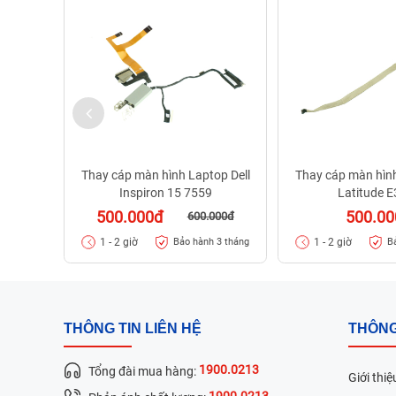
Thay cáp màn hình Laptop Dell
Thay cáp màn hình
Inspiron 15 7559
Latitude 
500.000đ
500.0
600.000đ
1 - 2 giờ
1 - 2 giờ
Bảo hành 3 tháng
B
THÔNG TIN LIÊN HỆ
THÔNG
1900.0213
Tổng đài mua hàng:
Giới thiệ
1900.0213