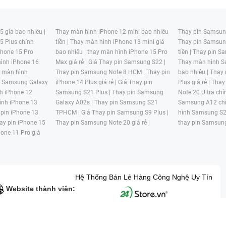
 giá bao nhiêu |
Thay màn hình iPhone 12 mini bao nhiêu
Thay pin Samsung
5 Plus chính
tiền |
Thay màn hình iPhone 13 mini giá
Thay pin Samsun
hone 15 Pro
bao nhiêu |
thay màn hình iPhone 15 Pro
tiền |
Thay pin Sa
ình iPhone 16
Max giá rẻ |
Giá Thay pin Samsung S22 |
Thay màn hình S
y màn hình
Thay pin Samsung Note 8 HCM |
Thay pin
bao nhiêu |
Thay
n Samsung Galaxy
iPhone 14 Plus giá rẻ |
Giá Thay pin
Plus giá rẻ |
Thay
h iPhone 12
Samsung S21 Plus |
Thay pin Samsung
Note 20 Ultra chí
ình iPhone 13
Galaxy A02s |
Thay pin Samsung S21
Samsung A12 chí
 pin iPhone 13
TPHCM |
Giá Thay pin Samsung S9 Plus |
hình Samsung S2
ay pin iPhone 15
Thay pin Samsung Note 20 giá rẻ |
thay pin Samsung
hone 11 Pro giá
Hệ Thống Bán Lẻ Hàng Công Nghệ Uy Tín
Website thành viên:
G MẠI HAI BỐN GIỜ Mã số thuế: 0305245702 Địa chỉ: 122/12G Tạ uyê