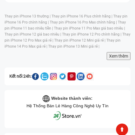
⭐Giúp mang đến hình ảnh và video có độ sáng cao, màu
nghệ
sắc chính xác và tương phản vượt trội
Thay pin iPhone 13 thường |
Thay pin iPhone 16 Plus chính hãng |
Thay pin
⭐Ceramic Shield
iPhone 16 Pro chính hãng |
Thay pin iPhone 16 Pro Max chính hãng |
Thay
✅ Chất
⭐Giúp tăng cường độ bền và khả năng chống va đập so
pin iPhone 11 bao nhiêu tiền |
Thay pin iPhone 11 Pro Max giá bao nhiêu |
liệu
với các thế hệ màn hình trước
Thay pin iPhone 12 giá bao nhiêu |
Thay pin iPhone 12 Pro chính hãng |
Thay
pin iPhone 12 Pro Max giá rẻ |
Thay pin iPhone 12 Mini giá rẻ |
Thay pin
iPhone 14 Pro Max giá rẻ |
Thay pin iPhone 13 Mini giá rẻ |
Xem thêm
Kết nối 24h:
Website thành viên:
Hệ Thống Bán Lẻ Hàng Công Nghệ Uy Tín
Thông tin màn hình iPhone 13 Pro