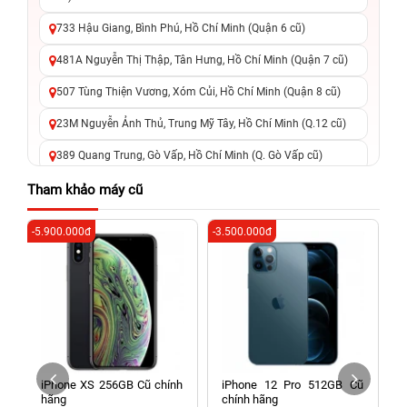
733 Hậu Giang, Bình Phú, Hồ Chí Minh (Quận 6 cũ)
481A Nguyễn Thị Thập, Tân Hưng, Hồ Chí Minh (Quận 7 cũ)
507 Tùng Thiện Vương, Xóm Củi, Hồ Chí Minh (Quận 8 cũ)
23M Nguyễn Ảnh Thủ, Trung Mỹ Tây, Hồ Chí Minh (Q.12 cũ)
389 Quang Trung, Gò Vấp, Hồ Chí Minh (Q. Gò Vấp cũ)
625 - 625A Âu Cơ, Tân Phú, Hồ Chí Minh (Quận Tân Phú cũ)
Tham khảo máy cũ
326 Lê Văn Việt, Tăng Nhơn Phú, Hồ Chí Minh (Q.9 TP. Thủ
-5.900.000đ
-3.500.000đ
-3
Đức cũ)
256 Võ Văn Ngân, Thủ Đức, Hồ Chí Minh (Bình Thọ, TP. Thủ
Đức Cũ)
70 Nguyễn An Ninh, Dĩ An, Hồ Chí Minh (Bình Dương Cũ)
24h Vũng Tàu: 162A Ba Cu, Vũng Tàu, Hồ Chí Minh (TP. Vũng
Tàu cũ)
B
iPhone XS 256GB Cũ chính
iPhone 12 Pro 512GB Cũ
198 Hoàng Văn Thụ, Tân Sơn Nhất, Hồ Chí Minh (Tân Bình
hãng
chính hãng