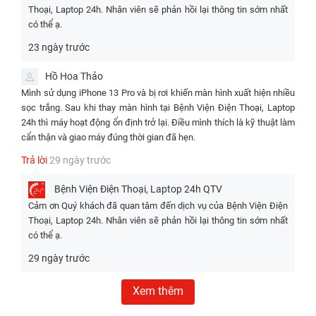
Thoại, Laptop 24h. Nhân viên sẽ phản hồi lại thông tin sớm nhất
Chịu lực vừa
có thể ạ.
phải, dễ bị
Độ bền cao,
Độ bền cao,
Cao, chống trầy
Độ
trầy xước
chống va đập
tương đương
23 ngày trước
xước tốt, không
bền
hoặc nứt
tốt và khó nứt
với màn hình
ép kính lại
nếu va đập
vỡ
chính hãng
Hồ Hoa Thảo
mạnh
Mình sử dụng iPhone 13 Pro và bị rơi khiến màn hình xuất hiện nhiều
Còn hạn
sọc trắng. Sau khi thay màn hình tại Bệnh Viện Điện Thoại, Laptop
Chống thấm
Độ
chế, dễ bị
Chống thấm
24h thì máy hoạt động ổn định trở lại. Điều mình thích là kỹ thuật làm
như màn hình
kháng
ảnh hưởng
Còn hạn chế
nước tương tự
cẩn thận và giao máy đúng thời gian đã hẹn.
nguyên bản
nước
khi tiếp xúc
màn hình Apple
Apple
Trả lời
29 ngày trước
với nước
Màu sắc và độ
Màu sắc và độ
Bệnh Viện Điện Thoại, Laptop 24h
QTV
Màn hình
Độ
sáng gần đạt
sáng đạt
Cảm ơn Quý khách đã quan tâm đến dịch vụ của Bệnh Viện Điện
hiển thị sắc
Tốt, màu sắc
trong
chuẩn như
chuẩn như
Thoại, Laptop 24h. Nhân viên sẽ phản hồi lại thông tin sớm nhất
nét và rõ
sống động
suốt
màn chính
màn hình
có thể ạ.
ràng
hãng
chính hãng
29 ngày trước
Tần
120Hz
120Hz
120Hz
số
120Hz ProMotion
ProMotion
ProMotion
ProMotion
Xem thêm
quét