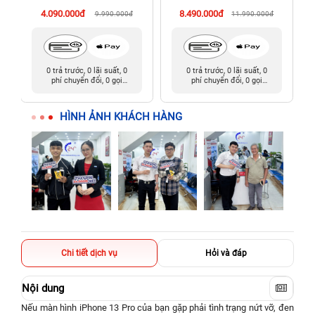
cũ)
4.090.000đ
8.490.000đ
9.990.000đ
11.990.000đ
0 trả trước, 0 lãi suất, 0
0 trả trước, 0 lãi suất, 0
phí chuyển đổi, 0 gọi
phí chuyển đổi, 0 gọi
người thân
người thân
HÌNH ẢNH KHÁCH HÀNG
Chi tiết dịch vụ
Hỏi và đáp
Nội dung
Nếu màn hình iPhone 13 Pro của bạn gặp phải tình trạng nứt vỡ, đen