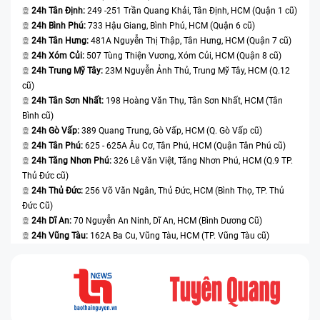
⭐Mang đến hình ảnh sắc nét và chi tiết, giúp nâng cao
giải
24h Tân Định:
249 -251 Trần Quang Khải, Tân Định, HCM (Quận 1 cũ)
trải nghiệm sử dụng
24h Bình Phú:
733 Hậu Giang, Bình Phú, HCM (Quận 6 cũ)
24h Tân Hưng:
481A Nguyễn Thị Thập, Tân Hưng, HCM (Quận 7 cũ)
⭐460 ppi
✅ Mật độ
24h Xóm Củi:
507 Tùng Thiện Vương, Xóm Củi, HCM (Quận 8 cũ)
điểm ảnh
⭐Giúp hiển thị hình ảnh sắc nét, không bị vỡ hoặc nhòe
24h Trung Mỹ Tây:
23M Nguyễn Ảnh Thủ, Trung Mỹ Tây, HCM (Q.12
cũ)
⭐120Hz
24h Tân Sơn Nhất:
198 Hoàng Văn Thụ, Tân Sơn Nhất, HCM (Tân
✅ Tần số
⭐Hỗ trợ công nghệ ProMotion với tần số quét lớn, mang
Bình cũ)
quét
lại trải nghiệm cuộn trang mượt mà và phản hồi nhanh
24h Gò Vấp:
389 Quang Trung, Gò Vấp, HCM (Q. Gò Vấp cũ)
chóng.
24h Tân Phú:
625 - 625A Âu Cơ, Tân Phú, HCM (Quận Tân Phú cũ)
24h Tăng Nhơn Phú:
326 Lê Văn Việt, Tăng Nhơn Phú, HCM (Q.9 TP.
⭐800 nits - 1200 nits (Điều kiện thông thường - Điều
Thủ Đức cũ)
kiện HDR)
✅ Độ sáng
24h Thủ Đức:
256 Võ Văn Ngân, Thủ Đức, HCM (Bình Thọ, TP. Thủ
tối đa
⭐Tối ưu trải nghiệm người dùng khi sử dụng ngoài trời
Đức Cũ)
dưới ánh sáng mặt trời.
24h Dĩ An:
70 Nguyễn An Ninh, Dĩ An, HCM (Bình Dương Cũ)
24h Vũng Tàu:
162A Ba Cu, Vũng Tàu, HCM (TP. Vũng Tàu cũ)
⭐2,000,000:1 (Điều kiện thông thường)
✅ Tỉ lệ
tương
⭐Tạo ra sự phân biệt rõ ràng giữa các vùng sáng và tối
phản
trong hình ảnh
⭐Hỗ trợ công nghê chuẩn HDR10 và Dolby Vision
✅ Công