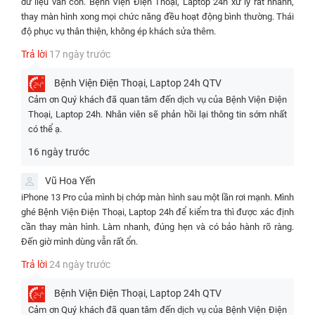
dữ liệu vẫn còn. Bệnh Viện Điện Thoại, Laptop 24h xử lý rất nhanh,
phí khác
thay màn hình xong mọi chức năng đều hoạt động bình thường. Thái
độ phục vụ thân thiện, không ép khách sửa thêm.
Áp dụng nhiều chương trình khuyến mãi trên cùng 1 hóa đơn
Trả lời
17 ngày trước
Giá trên có thể thay đổi theo tùy thời điểm, quý khách vui lòng
xem ở trên để cập nhật giá mới nhất
Bệnh Viện Điện Thoại, Laptop 24h
QTV
Bảng so sánh linh kiện thay màn hình iPhone 13 Pro
Cảm ơn Quý khách đã quan tâm đến dịch vụ của Bệnh Viện Điện
Thoại, Laptop 24h. Nhân viên sẽ phản hồi lại thông tin sớm nhất
Màn hình
Màn hình
Màn hình Apple
Màn hình
có thể ạ.
Apple Like
Incell JK
98%
iPhone GX
New
16 ngày trước
Phân
Màn hình
Được tái chế
Vũ Hoa Yến
loại
Linh kiện OLED
Được tái chế từ
linh kiện cơ
từ màn hình
iPhone 13 Pro của mình bị chớp màn hình sau một lần rơi mạnh. Mình
màn
cao cấp
màn hình Apple
bản
Apple
hình
ghé Bệnh Viện Điện Thoại, Laptop 24h để kiểm tra thì được xác định
cần thay màn hình. Làm nhanh, đúng hẹn và có bảo hành rõ ràng.
Kính cường
Kính cường
Đến giờ mình dùng vẫn rất ổn.
Kính cường lực
lực tiêu
lực chính hãng
Chất
chính hãng
chuẩn, tích
Kính cường lực
Apple, tái chế
Trả lời
24 ngày trước
liệu
Apple, tái chế
hợp công
OLED cao cấp
hoặc thay mới
kính
từ các thiết bị
nghệ In-cell
gần như hoàn
Bệnh Viện Điện Thoại, Laptop 24h
QTV
cũ
LCD
hảo
Cảm ơn Quý khách đã quan tâm đến dịch vụ của Bệnh Viện Điện