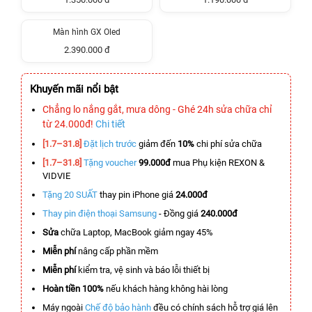
Màn hình GX Oled
2.390.000 đ
Khuyến mãi nổi bật
Chẳng lo nắng gắt, mưa dông - Ghé 24h sửa chữa chỉ
từ 24.000đ!
Chi tiết
[1.7–31.8]
Đặt lịch trước
giảm đến
10%
chi phí sửa chữa
[1.7–31.8]
Tặng voucher
99.000đ
mua Phụ kiện REXON &
VIDVIE
Tặng 20 SUẤT
thay pin iPhone giá
24.000đ
Thay pin điện thoại Samsung
- Đồng giá
240.000đ
Sửa
chữa Laptop, MacBook giảm ngay 45%
Miễn phí
nâng cấp phần mềm
Miễn phí
kiểm tra, vệ sinh và báo lỗi thiết bị
Hoàn tiền 100%
nếu khách hàng không hài lòng
Máy ngoài
Chế độ bảo hành
đều có chính sách hỗ trợ giá lên