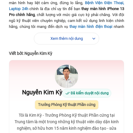
màn hình hay liệt cảm ứng, đừng lo lắng,
Bệnh Viện Điện Thoại,
Laptop 24h
chính là địa chỉ uy tín để bạn
thay màn hình iPhone 13
Pro chính hãng
, chất lượng với mức giá cực kỳ phải chăng. Với đội
ngũ kỹ thuật viên chuyên nghiệp, cam kết sử dụng linh kiện chính
hãng, chúng tôi mang đến dịch vụ
thay màn hình điện thoại
nhanh
chóng, đảm bảo hiệu suất sử dụng tối ưu như mới. Hãy đến ngay để
trải nghiệm dịch vụ tuyệt vời và khôi phục chiếc iPhone 13 Pro của
Xem thêm nội dung
bạn một cách nhanh chóng!
Viết bởi: Nguyễn Kim Kỳ
✅ Dịch vụ
⭐ Thay màn hình iPhone 13 Pro
✅ Loại linh kiện
⭐ Chính hãng
✅ Thời gian sửa
⭐ 30 - 45 phút
chữa
✅ Thời gian bảo
⭐ 12 tháng - Bảo hành vĩnh viễn, bao rơi vỡ
Nguyễn Kim Kỳ
Đã kiểm duyệt nội dung
hành
kính
Trưởng Phòng Kỹ thuật Phần cứng
✅ Tiền công thay thế
⭐ Miễn phí
Tôi là Kim Kỳ - Trưởng Phòng Kỹ thuật Phần cứng tại
✅Thời gian làm việc
⭐ 08:00 - 21:00
Trung tâm là một trong những kỹ thuật viên dày dặn kinh
nghiệm, sở hữu hơn 15 năm kinh nghiệm đào tạo - sửa