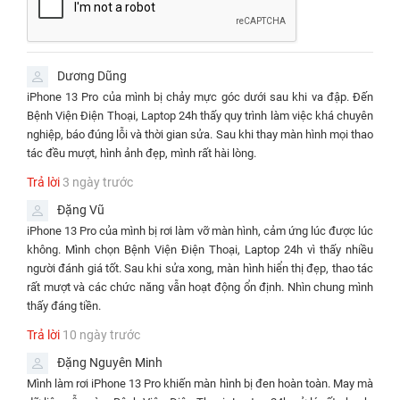
tại TP.HCM.
Bảng giá thay màn hình iPhone 13 Pro chính hãng tại TP.HCM
Dương Dũng
THỜI
GIAN
iPhone 13 Pro của mình bị chảy mực góc dưới sau khi va đập. Đến
DỊCH VỤ
GIÁ
BẢO HÀNH
SỬA
Bệnh Viện Điện Thoại, Laptop 24h thấy quy trình làm việc khá chuyên
CHỮA
nghiệp, báo đúng lỗi và thời gian sửa. Sau khi thay màn hình mọi thao
tác đều mượt, hình ảnh đẹp, mình rất hài lòng.
✅ Thay màn hình iPhone
30 - 45
Bảo hành 12
⭐1.090.000đ
13 Pro Incell JK
phút
tháng
Trả lời
3 ngày trước
✅ Thay màn hình iPhone
30 - 45
Bảo hành 12
Đặng Vũ
⭐1.190.000đ
13 Pro GX Incell
phút
tháng
iPhone 13 Pro của mình bị rơi làm vỡ màn hình, cảm ứng lúc được lúc
không. Mình chọn Bệnh Viện Điện Thoại, Laptop 24h vì thấy nhiều
✅ Thay màn hình iPhone
30 - 45
Bảo hành 12
⭐2.390.000đ
người đánh giá tốt. Sau khi sửa xong, màn hình hiển thị đẹp, thao tác
13 Pro GX Oled
phút
tháng
rất mượt và các chức năng vẫn hoạt động ổn định. Nhìn chung mình
Bảo hành vĩnh
thấy đáng tiền.
✅Thay màn hình iPhone
30 -
⭐3.590.000đ
viễn, bao rơi vỡ
13 Pro REXON loại Pro
45 phút
Trả lời
10 ngày trước
kính
Đặng Nguyên Minh
Lưu ý:
Mình làm rơi iPhone 13 Pro khiến màn hình bị đen hoàn toàn. May mà
Giá trên đã bao gồm công thợ, không phát sinh thêm bất kỳ chi