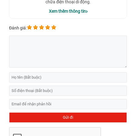
chữa điện thoại di động.
Xem thêm thông tin
Đánh giá:
Thay màn hình iPhone 13 Pro giá bao nhiêu tại
TP.HCM?
Thay màn hình iphone 13 Pro giá bao nhiêu
? Hiện nay, mức giá
thay
màn hình iPhone 13 Pro
tại
Bệnh Viện Điện Thoại, Laptop 24h
dao
động từ
1.090.000 - 3.590.000đ
tùy thuộc vào loại màn hình, địa điểm
và các dịch vụ thay thế kèm theo. Tại đơn vị chuyên cung cấp dịch
thay màn hình iPhone lấy ngay
chất lượng và uy tín, bạn sẽ nhận
được mức giá hợp lý, và trải nghiệm hài lòng về chất lượng sửa chữa