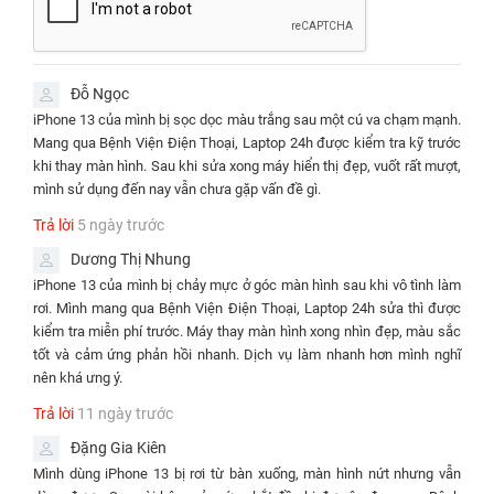
nhất cho sự lựa chọn của bạn. Dưới đây là bảng giá chi tiết cho các
loại dịch vụ thay màn hình iPhone 13 mà bạn có thể tham khảo.
Bảng giá thay màn hình iPhone 13 chính hãng tại TPHCM cập nhật
Đỗ Ngọc
THỜI GIAN
DỊCH VỤ
GIÁ
BẢO HÀNH
iPhone 13 của mình bị sọc dọc màu trắng sau một cú va chạm mạnh.
SỬA CHỮA
Mang qua Bệnh Viện Điện Thoại, Laptop 24h được kiểm tra kỹ trước
✅ Thay màn hình iPhone
⌛30 -
Bảo hành 12
khi thay màn hình. Sau khi sửa xong máy hiển thị đẹp, vuốt rất mượt,
⭐850.000đ
13 Incell JK
45 phút
tháng
mình sử dụng đến nay vẫn chưa gặp vấn đề gì.
✅ Thay màn hình iPhone
⌛30 -
Bảo hành 12
Trả lời
5 ngày trước
⭐890.000 đ
13 GX Incell
45 phút
tháng
Dương Thị Nhung
✅ Thay màn hình iPhone
⭐1.540.000
⌛30 -
Bảo hành 12
iPhone 13 của mình bị chảy mực ở góc màn hình sau khi vô tình làm
13 GX Oled
đ
45 phút
tháng
rơi. Mình mang qua Bệnh Viện Điện Thoại, Laptop 24h sửa thì được
kiểm tra miễn phí trước. Máy thay màn hình xong nhìn đẹp, màu sắc
Bảo hành vĩnh
✅ Thay màn hình iPhone
⭐2.590.000
⌛30 -
tốt và cảm ứng phản hồi nhanh. Dịch vụ làm nhanh hơn mình nghĩ
viễn - Bao rơi vỡ
13 REXON loại Pro
đ
45 phút
nên khá ưng ý.
kính
Trả lời
11 ngày trước
Đặng Gia Kiên
Mình dùng iPhone 13 bị rơi từ bàn xuống, màn hình nứt nhưng vẫn