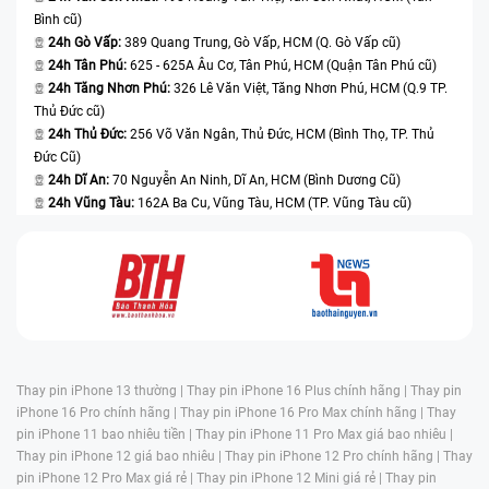
có trải
hiển th
không đòi
hoàn toàn,
Bình cũ)
các máy
nghiệm
tốt nhấ
24h Gò Vấp:
389 Quang Trung, Gò Vấp, HCM (Q. Gò Vấp cũ)
hỏi quá
ưu tiên
cao cấp
hình ảnh tốt
độ bền
24h Tân Phú:
625 - 625A Âu Cơ, Tân Phú, HCM (Quận Tân Phú cũ)
cao về
linh kiện
nhưng có
hơn Incell
cao và
24h Tăng Nhơn Phú:
326 Lê Văn Việt, Tăng Nhơn Phú, HCM (Q.9 TP.
hình ảnh.
chính
ngân sách
Thủ Đức cũ)
JK.
cảm ứ
hãng lấy
vừa phải.
24h Thủ Đức:
256 Võ Văn Ngân, Thủ Đức, HCM (Bình Thọ, TP. Thủ
nhạy.
từ máy
Đức Cũ)
Phù hợ
24h Dĩ An:
70 Nguyễn An Ninh, Dĩ An, HCM (Bình Dương Cũ)
bóc ra.
với
24h Vũng Tàu:
162A Ba Cu, Vũng Tàu, HCM (TP. Vũng Tàu cũ)
người.
Thay pin iPhone 13 thường |
Thay pin iPhone 16 Plus chính hãng |
Thay pin
iPhone 16 Pro chính hãng |
Thay pin iPhone 16 Pro Max chính hãng |
Thay
pin iPhone 11 bao nhiêu tiền |
Thay pin iPhone 11 Pro Max giá bao nhiêu |
Thay pin iPhone 12 giá bao nhiêu |
Thay pin iPhone 12 Pro chính hãng |
Thay
pin iPhone 12 Pro Max giá rẻ |
Thay pin iPhone 12 Mini giá rẻ |
Thay pin