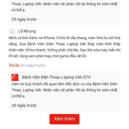
Màn hình
Màn hình
iPhone
Thoại, Laptop 24h. Nhân viên sẽ phản hồi lại thông tin sớm nhất
Màn hình
iPhone 13
iPhone 13
iPhone 13
13
chính
có thể ạ.
iPhone 13 GX
c
hính hãng
Incell JK
Heison
hãng App
Apple 98%
25 ngày trước
Like Ne
- Công
- Công
Lê Nhung
nghệ: TFT
nghệ: Su
Mình vô tình đánh rơi iPhone 13 khi đi cầu thang, màn hình bị nứt khá
LCD, in-cell
Retina 
nặng. Qua Bệnh Viện Điện Thoại, Laptop 24h thay màn hình thấy
OLED
- Độ phân
nhân viên hỗ trợ nhanh, không phải chờ lâu. Sau khi sửa máy hiển thị
- Công
giải: 2532 x
- Độ phâ
rõ nét, dùng xem phim hay chơi game đều rất ổn.
nghệ: Super
1170 pixel
giải: 253
- Công
Trả lời
30 ngày trước
Retina XDR
1170 pix
nghệ:
AMOLED
- Công
- Độ sáng tối
OLED
nghệ: AMOLED
đa: 800 nits
- Độ sán
Bệnh Viện Điện Thoại, Laptop 24h
QTV
- Độ phân
OEM
- Độ phân
(HBM), 1200
tối đa: 8
giải: 2532 x
Cảm ơn Quý khách đã quan tâm đến dịch vụ của Bệnh Viện Điện
giải: 2532 x
nits (tối đa)
nits (HB
1170 pixel
Thoại, Laptop 24h. Nhân viên sẽ phản hồi lại thông tin sớm nhất
- Độ phân
1170 pixel
lên tới 1
giải: 2532 x
có thể ạ.
- Hỗ trợ: Có
- Độ sáng tối
nits (HD
1170 pixel
- Độ sáng tối
hỗ trợ True
đa: Khoảng
30 ngày trước
đa: 800 nits
Tone,
- Hỗ
800 - 1000 nits
- Độ sáng tối
(HBM), lên tới
HDR10,
trợ: True
đa: Khoảng
Xem thêm
- Hỗ trợ: True
1200 nits
Dolby Vision
Tone,
800 - 1000 nits
Tone, HDR, 3D
(HDR)
HDR10,