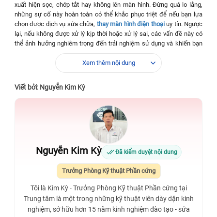
xuất hiện sọc, chớp tắt hay không lên màn hình. Đừng quá lo lắng,
những sự cố này hoàn toàn có thể khắc phục triệt để nếu bạn lựa
chọn được dịch vụ sửa chữa,
thay màn hình điện thoại
uy tín. Ngược
lại, nếu không được xử lý kịp thời hoặc xử lý sai, các vấn đề này có
thể ảnh hưởng nghiêm trọng đến trải nghiệm sử dụng và khiến bạn
phải chi trả nhiều tiền hơn cho việc sửa chữa sau này.
Xem thêm nội dung
Trong bài viết dưới đây,
Bệnh Viện Điện Thoại, Laptop 24h
sẽ cung
cấp cho bạn những thông tin chi tiết về quy trình
thay màn hình
Viết bởi: Nguyễn Kim Kỳ
iPhone 13
và mức chi phí dịch vụ, giúp bạn đưa ra quyết định phù hợp
và tiết kiệm nhất.
✅ Dịch vụ
⭐ Thay màn hình iPhone 13
✅ Loại linh kiện
⭐ Chính hãng
✅ Thời gian sửa chữa
⭐ 30 - 45 phút
Nguyễn Kim Kỳ
Đã kiểm duyệt nội dung
✅ Thời gian bảo hành
⭐ 12 tháng - Vĩnh viễn
Trưởng Phòng Kỹ thuật Phần cứng
✅ Tiền công thay thế
⭐ Miễn phí
Tôi là Kim Kỳ - Trưởng Phòng Kỹ thuật Phần cứng tại
✅Thời gian làm việc
⭐ 08:00 - 21:00
Trung tâm là một trong những kỹ thuật viên dày dặn kinh
nghiệm, sở hữu hơn 15 năm kinh nghiệm đào tạo - sửa