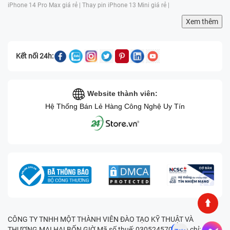
iPhone 14 Pro Max giá rẻ |
Thay pin iPhone 13 Mini giá rẻ |
Xem thêm
Kết nối 24h:
Website thành viên:
Hệ Thống Bán Lẻ Hàng Công Nghệ Uy Tín
CÔNG TY TNHH MỘT THÀNH VIÊN ĐÀO TẠO KỸ THUẬT VÀ
THƯƠNG MẠI HAI BỐN GIỜ Mã số thuế: 0305245702 Địa chỉ: