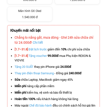
Màn hình GX Oled
1.540.000 đ
Khuyến mãi nổi bật
Chẳng lo nắng gắt, mưa dông - Ghé 24h sửa chữa chỉ
từ 24.000đ!
Chi tiết
[1.7–31.8]
Đặt lịch trước
giảm đến
10%
chi phí sửa chữa
[1.7–31.8]
Tặng voucher
99.000đ
mua Phụ kiện REXON &
VIDVIE
Tặng 20 SUẤT
thay pin iPhone giá
24.000đ
Thay pin điện thoại Samsung
- Đồng giá
240.000đ
Sửa
chữa Laptop, MacBook giảm ngay 45%
Miễn phí
nâng cấp phần mềm
Miễn phí
kiểm tra, vệ sinh và báo lỗi thiết bị
Hoàn tiền 100%
nếu khách hàng không hài lòng
Máy ngoài
Chế độ bảo hành
đều có chính sách hỗ trợ giá lên