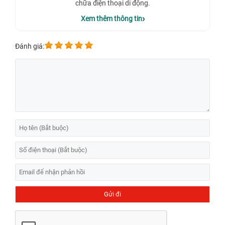
chữa điện thoại di động.
Xem thêm thông tin
Đánh giá:
Thay màn hình iPhone 13 bao nhiêu tiền tại
TP.HCM?
Thay màn hình iPhone 13 hết bao nhiêu tiền
? Hiện nay mức giá cho
dịch vụ thay màn hình iPhone 13 có thể dao động từ
850,000 -
2,590,000 đ
tùy vào loại màn hình thay thế, địa điểm sửa chữa và các
dịch vụ đi kèm. Tại
Bệnh Viện Điện Thoại, Laptop 24h
cung cấp dịch
vụ thay màn hình iPhone chính hãng, giá rẻ là thương hiệu uy tín tốt