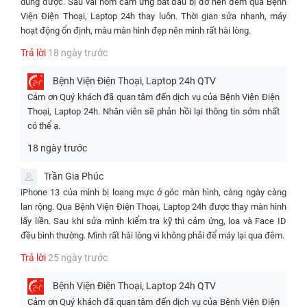
dùng được. Sau vài hôm cảm ứng bắt đầu bị đơ nên đem qua Bệnh
Viện Điện Thoại, Laptop 24h thay luôn. Thời gian sửa nhanh, máy
hoạt động ổn định, màu màn hình đẹp nên mình rất hài lòng.
Trả lời
18 ngày trước
Bệnh Viện Điện Thoại, Laptop 24h
QTV
Cảm ơn Quý khách đã quan tâm đến dịch vụ của Bệnh Viện Điện
Thoại, Laptop 24h. Nhân viên sẽ phản hồi lại thông tin sớm nhất
có thể ạ.
18 ngày trước
Lưu ý:
Trần Gia Phúc
Giá trên đã bao gồm công thợ, không phát sinh thêm bất kỳ chi
iPhone 13 của mình bị loang mực ở góc màn hình, càng ngày càng
phí khác
lan rộng. Qua Bệnh Viện Điện Thoại, Laptop 24h được thay màn hình
Áp dụng nhiều chương trình khuyến mãi trên cùng 1 hóa đơn
lấy liền. Sau khi sửa mình kiểm tra kỹ thì cảm ứng, loa và Face ID
đều bình thường. Mình rất hài lòng vì không phải để máy lại qua đêm.
Giá trên có thể thay đổi theo tùy thời điểm, quý khách vui lòng
xem ở trên để cập nhật giá mới nhất
Trả lời
25 ngày trước
Bảng so sánh dịch vụ thay màn hình dòng iPhone 13
Bệnh Viện Điện Thoại, Laptop 24h
QTV
Màn hìn
Cảm ơn Quý khách đã quan tâm đến dịch vụ của Bệnh Viện Điện
Màn hình