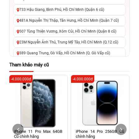
733 Hậu Giang, Bình Phú, Hồ Chí Minh (Quận 6 cũ)
481A Nguyễn Thị Thập, Tân Hưng, Hồ Chí Minh (Quận 7 cũ)
507 Tùng Thiện Vương, Xóm Củi, Hồ Chí Minh (Quận 8 cũ)
23M Nguyễn Ảnh Thủ, Trung Mỹ Tây, Hồ Chí Minh (Q.12 cũ)
389 Quang Trung, Gò Vấp, Hồ Chí Minh (Q. Gò Vấp cũ)
625 - 625A Âu Cơ, Tân Phú, Hồ Chí Minh (Quận Tân Phú cũ)
Tham khảo máy cũ
326 Lê Văn Việt, Tăng Nhơn Phú, Hồ Chí Minh (Q.9 TP. Thủ
-4.000.000đ
-4.000.000đ
-2
Đức cũ)
256 Võ Văn Ngân, Thủ Đức, Hồ Chí Minh (Bình Thọ, TP. Thủ
Đức Cũ)
70 Nguyễn An Ninh, Dĩ An, Hồ Chí Minh (Bình Dương Cũ)
24h Vũng Tàu: 162A Ba Cu, Vũng Tàu, Hồ Chí Minh (TP. Vũng
Tàu cũ)
ũ
iPhone 11 Pro Max 64GB
iPhone 14 Pro 256GB Cũ
198 Hoàng Văn Thụ, Tân Sơn Nhất, Hồ Chí Minh (Tân Bình
Cũ chính hãng
chính hãng