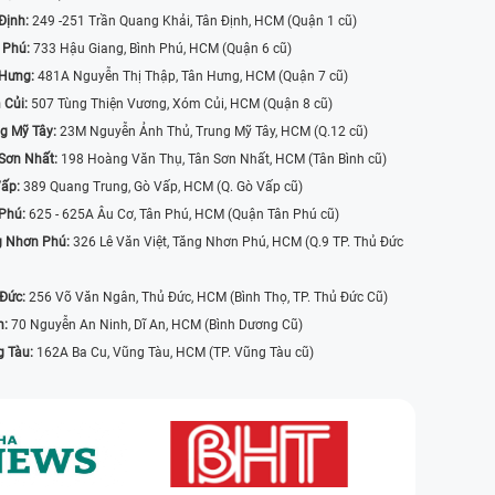
Định:
249 -251 Trần Quang Khải, Tân Định, HCM (Quận 1 cũ)
 Phú:
733 Hậu Giang, Bình Phú, HCM (Quận 6 cũ)
 Hưng:
481A Nguyễn Thị Thập, Tân Hưng, HCM (Quận 7 cũ)
 Củi:
507 Tùng Thiện Vương, Xóm Củi, HCM (Quận 8 cũ)
g Mỹ Tây:
23M Nguyễn Ảnh Thủ, Trung Mỹ Tây, HCM (Q.12 cũ)
Sơn Nhất:
198 Hoàng Văn Thụ, Tân Sơn Nhất, HCM (Tân Bình cũ)
Vấp:
389 Quang Trung, Gò Vấp, HCM (Q. Gò Vấp cũ)
 Phú:
625 - 625A Âu Cơ, Tân Phú, HCM (Quận Tân Phú cũ)
g Nhơn Phú:
326 Lê Văn Việt, Tăng Nhơn Phú, HCM (Q.9 TP. Thủ Đức
 Đức:
256 Võ Văn Ngân, Thủ Đức, HCM (Bình Thọ, TP. Thủ Đức Cũ)
n:
70 Nguyễn An Ninh, Dĩ An, HCM (Bình Dương Cũ)
g Tàu:
162A Ba Cu, Vũng Tàu, HCM (TP. Vũng Tàu cũ)