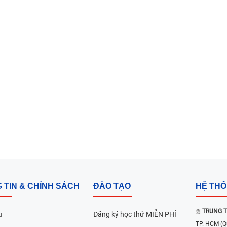
 TIN & CHÍNH SÁCH
ĐÀO TẠO
HỆ TH
TRUNG T
u
Đăng ký học thử MIỄN PHÍ
TP. HCM
(Q