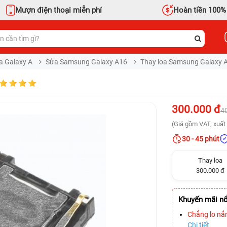
Mượn điện thoại miễn phí
Hoàn tiền 100%
a Galaxy A
Sửa Samsung Galaxy A16
Thay loa Samsung Galaxy 
300.000 đ
4
(Giá gồm VAT, xuất 
30 - 45 phút
Thay loa
300.000 đ
Khuyến mãi nổ
Chẳng lo nắ
Chi tiết