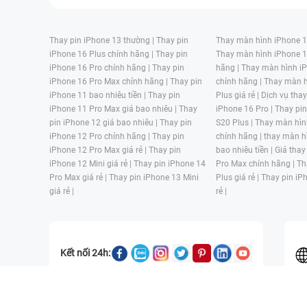
Thay pin iPhone 13 thường |
Thay pin
Thay màn hình iPhone 15
iPhone 16 Plus chính hãng |
Thay pin
Thay màn hình iPhone 1
iPhone 16 Pro chính hãng |
Thay pin
hãng |
Thay màn hình iP
iPhone 16 Pro Max chính hãng |
Thay pin
chính hãng |
Thay màn h
iPhone 11 bao nhiêu tiền |
Thay pin
Plus giá rẻ |
Dịch vụ tha
iPhone 11 Pro Max giá bao nhiêu |
Thay
iPhone 16 Pro |
Thay pi
pin iPhone 12 giá bao nhiêu |
Thay pin
S20 Plus |
Thay màn hìn
iPhone 12 Pro chính hãng |
Thay pin
chính hãng |
thay màn h
iPhone 12 Pro Max giá rẻ |
Thay pin
bao nhiêu tiền |
Giá thay
iPhone 12 Mini giá rẻ |
Thay pin iPhone 14
Pro Max chính hãng |
Th
Pro Max giá rẻ |
Thay pin iPhone 13 Mini
Plus giá rẻ |
Thay pin iP
giá rẻ |
rẻ |
Kết nối 24h:
CÔNG TY TNHH MỘT THÀNH VIÊN ĐÀO TẠO KỸ THUẬT VÀ THƯƠN