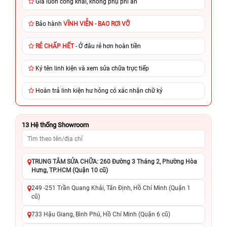
Giá luôn công khai, không phụ phí ẩn
Bảo hành
VĨNH VIỄN - BAO RƠI VỠ
RẺ CHẤP HẾT
- Ở đâu rẻ hơn hoàn tiền
Ký tên linh kiện và xem sửa chữa trực tiếp
Hoàn trả linh kiện hư hỏng có xác nhận chữ ký
13
Hệ thống Showroom
TRUNG TÂM SỬA CHỮA: 260 Đường 3 Tháng 2, Phường Hòa
Hưng, TP.HCM (Quận 10 cũ)
249 -251 Trần Quang Khải, Tân Định, Hồ Chí Minh (Quận 1
cũ)
733 Hậu Giang, Bình Phú, Hồ Chí Minh (Quận 6 cũ)