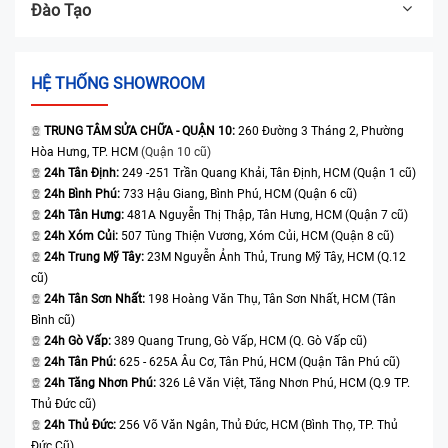
Đào Tạo
HỆ THỐNG SHOWROOM
TRUNG TÂM SỬA CHỮA - QUẬN 10:
260 Đường 3 Tháng 2, Phường
Hòa Hưng, TP. HCM
(Quận 10 cũ)
24h Tân Định:
249 -251 Trần Quang Khải, Tân Định, HCM (Quận 1 cũ)
24h Bình Phú:
733 Hậu Giang, Bình Phú, HCM (Quận 6 cũ)
24h Tân Hưng:
481A Nguyễn Thị Thập, Tân Hưng, HCM (Quận 7 cũ)
24h Xóm Củi:
507 Tùng Thiện Vương, Xóm Củi, HCM (Quận 8 cũ)
24h Trung Mỹ Tây:
23M Nguyễn Ảnh Thủ, Trung Mỹ Tây, HCM (Q.12
cũ)
24h Tân Sơn Nhất:
198 Hoàng Văn Thụ, Tân Sơn Nhất, HCM (Tân
Bình cũ)
24h Gò Vấp:
389 Quang Trung, Gò Vấp, HCM (Q. Gò Vấp cũ)
24h Tân Phú:
625 - 625A Âu Cơ, Tân Phú, HCM (Quận Tân Phú cũ)
24h Tăng Nhơn Phú:
326 Lê Văn Việt, Tăng Nhơn Phú, HCM (Q.9 TP.
Thủ Đức cũ)
24h Thủ Đức:
256 Võ Văn Ngân, Thủ Đức, HCM (Bình Thọ, TP. Thủ
Đức Cũ)