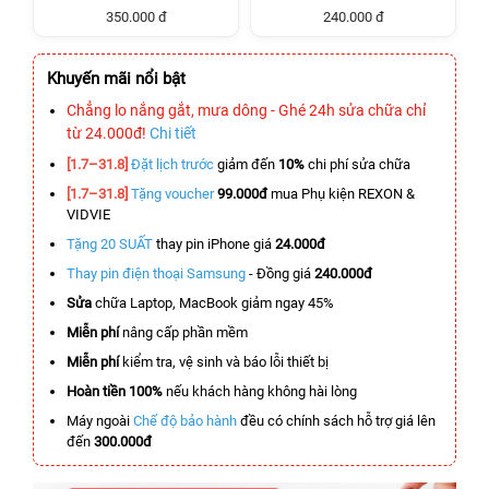
350.000 đ
240.000 đ
Khuyến mãi nổi bật
Chẳng lo nắng gắt, mưa dông - Ghé 24h sửa chữa chỉ
từ 24.000đ!
Chi tiết
[1.7–31.8]
Đặt lịch trước
giảm đến
10%
chi phí sửa chữa
[1.7–31.8]
Tặng voucher
99.000đ
mua Phụ kiện REXON &
VIDVIE
Tặng 20 SUẤT
thay pin iPhone giá
24.000đ
Thay pin điện thoại Samsung
- Đồng giá
240.000đ
Sửa
chữa Laptop, MacBook giảm ngay 45%
Miễn phí
nâng cấp phần mềm
Miễn phí
kiểm tra, vệ sinh và báo lỗi thiết bị
Hoàn tiền 100%
nếu khách hàng không hài lòng
Máy ngoài
Chế độ bảo hành
đều có chính sách hỗ trợ giá lên
đến
300.000đ