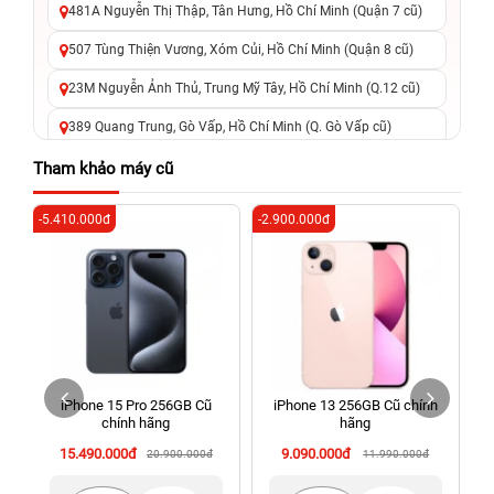
481A Nguyễn Thị Thập, Tân Hưng, Hồ Chí Minh (Quận 7 cũ)
507 Tùng Thiện Vương, Xóm Củi, Hồ Chí Minh (Quận 8 cũ)
23M Nguyễn Ảnh Thủ, Trung Mỹ Tây, Hồ Chí Minh (Q.12 cũ)
389 Quang Trung, Gò Vấp, Hồ Chí Minh (Q. Gò Vấp cũ)
625 - 625A Âu Cơ, Tân Phú, Hồ Chí Minh (Quận Tân Phú cũ)
Tham khảo máy cũ
326 Lê Văn Việt, Tăng Nhơn Phú, Hồ Chí Minh (Q.9 TP. Thủ
-5.410.000đ
-2.900.000đ
-7
Đức cũ)
256 Võ Văn Ngân, Thủ Đức, Hồ Chí Minh (Bình Thọ, TP. Thủ
Đức Cũ)
70 Nguyễn An Ninh, Dĩ An, Hồ Chí Minh (Bình Dương Cũ)
24h Vũng Tàu: 162A Ba Cu, Vũng Tàu, Hồ Chí Minh (TP. Vũng
Tàu cũ)
iPhone 15 Pro 256GB Cũ
iPhone 13 256GB Cũ chính
198 Hoàng Văn Thụ, Tân Sơn Nhất, Hồ Chí Minh (Tân Bình
chính hãng
hãng
cũ)
15.490.000đ
9.090.000đ
20.900.000đ
11.990.000đ