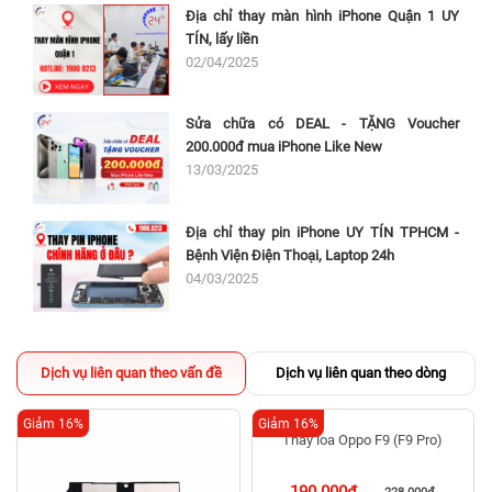
Địa chỉ thay màn hình iPhone Quận 1 UY
TÍN, lấy liền
02/04/2025
Sửa chữa có DEAL - TẶNG Voucher
200.000đ mua iPhone Like New
13/03/2025
Địa chỉ thay pin iPhone UY TÍN TPHCM -
Bệnh Viện Điện Thoại, Laptop 24h
04/03/2025
Dịch vụ liên quan theo vấn đề
Dịch vụ liên quan theo dòng
Giảm 16%
Giảm 16%
Thay loa Oppo F9 (F9 Pro)
190.000đ