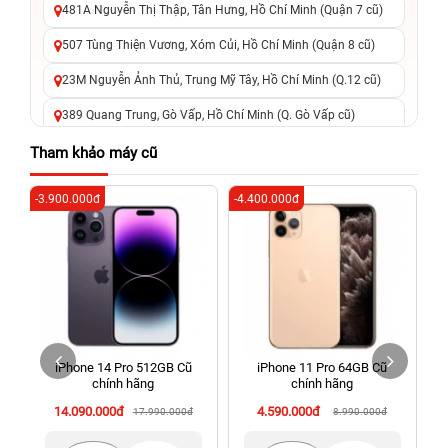
481A Nguyễn Thị Thập, Tân Hưng, Hồ Chí Minh (Quận 7 cũ)
507 Tùng Thiện Vương, Xóm Củi, Hồ Chí Minh (Quận 8 cũ)
23M Nguyễn Ảnh Thủ, Trung Mỹ Tây, Hồ Chí Minh (Q.12 cũ)
389 Quang Trung, Gò Vấp, Hồ Chí Minh (Q. Gò Vấp cũ)
625 - 625A Âu Cơ, Tân Phú, Hồ Chí Minh (Quận Tân Phú cũ)
Tham khảo máy cũ
326 Lê Văn Việt, Tăng Nhơn Phú, Hồ Chí Minh (Q.9 TP. Thủ
-3.900.000đ
-4.400.000đ
-5
Đức cũ)
256 Võ Văn Ngân, Thủ Đức, Hồ Chí Minh (Bình Thọ, TP. Thủ
Đức Cũ)
70 Nguyễn An Ninh, Dĩ An, Hồ Chí Minh (Bình Dương Cũ)
24h Vũng Tàu: 162A Ba Cu, Vũng Tàu, Hồ Chí Minh (TP. Vũng
Tàu cũ)
iPhone 14 Pro 512GB Cũ
iPhone 11 Pro 64GB Cũ
198 Hoàng Văn Thụ, Tân Sơn Nhất, Hồ Chí Minh (Tân Bình
chính hãng
chính hãng
cũ)
14.090.000đ
4.590.000đ
17.990.000đ
8.990.000đ