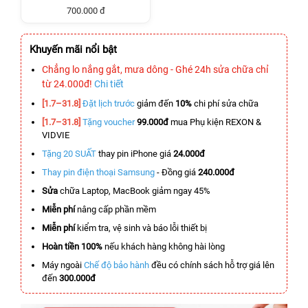
700.000 đ
Khuyến mãi nổi bật
Chẳng lo nắng gắt, mưa dông - Ghé 24h sửa chữa chỉ
từ 24.000đ!
Chi tiết
[1.7–31.8]
Đặt lịch trước
giảm đến
10%
chi phí sửa chữa
[1.7–31.8]
Tặng voucher
99.000đ
mua Phụ kiện REXON &
VIDVIE
Tặng 20 SUẤT
thay pin iPhone giá
24.000đ
Thay pin điện thoại Samsung
- Đồng giá
240.000đ
Sửa
chữa Laptop, MacBook giảm ngay 45%
Miễn phí
nâng cấp phần mềm
Miễn phí
kiểm tra, vệ sinh và báo lỗi thiết bị
Hoàn tiền 100%
nếu khách hàng không hài lòng
Máy ngoài
Chế độ bảo hành
đều có chính sách hỗ trợ giá lên
đến
300.000đ