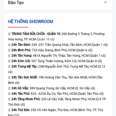
Đào Tạo
HỆ THỐNG SHOWROOM
TRUNG TÂM SỬA CHỮA - QUẬN 10:
260 Đường 3 Tháng 2, Phường
Hòa Hưng, TP. HCM
(Quận 10 cũ)
24h Tân Định:
249 -251 Trần Quang Khải, Tân Định, HCM (Quận 1 cũ)
24h Bình Phú:
733 Hậu Giang, Bình Phú, HCM (Quận 6 cũ)
24h Tân Hưng:
481A Nguyễn Thị Thập, Tân Hưng, HCM (Quận 7 cũ)
24h Xóm Củi:
507 Tùng Thiện Vương, Xóm Củi, HCM (Quận 8 cũ)
24h Trung Mỹ Tây:
23M Nguyễn Ảnh Thủ, Trung Mỹ Tây, HCM (Q.12
cũ)
24h Tân Sơn Nhất:
198 Hoàng Văn Thụ, Tân Sơn Nhất, HCM (Tân
Bình cũ)
24h Gò Vấp:
389 Quang Trung, Gò Vấp, HCM (Q. Gò Vấp cũ)
24h Tân Phú:
625 - 625A Âu Cơ, Tân Phú, HCM (Quận Tân Phú cũ)
24h Tăng Nhơn Phú:
326 Lê Văn Việt, Tăng Nhơn Phú, HCM (Q.9 TP.
Thủ Đức cũ)
24h Thủ Đức:
256 Võ Văn Ngân, Thủ Đức, HCM (Bình Thọ, TP. Thủ
Đức Cũ)