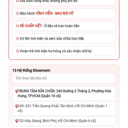
Giá luôn công khai, không phụ phí ẩn
Bảo hành
VĨNH VIỄN - BAO RƠI VỠ
RẺ CHẤP HẾT
- Ở đâu rẻ hơn hoàn tiền
Ký tên linh kiện và xem sửa chữa trực tiếp
Hoàn trả linh kiện hư hỏng có xác nhận chữ ký
13
Hệ thống Showroom
TRUNG TÂM SỬA CHỮA: 260 Đường 3 Tháng 2, Phường Hòa
Hưng, TP.HCM (Quận 10 cũ)
249 -251 Trần Quang Khải, Tân Định, Hồ Chí Minh (Quận 1
cũ)
733 Hậu Giang, Bình Phú, Hồ Chí Minh (Quận 6 cũ)