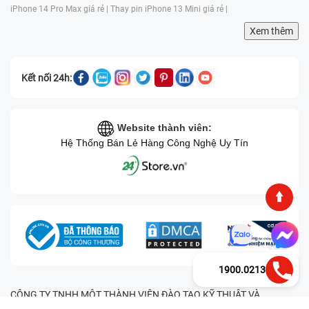
iPhone 14 Pro Max giá rẻ |
Thay pin iPhone 13 Mini giá rẻ |
Xem thêm
Kết nối 24h:
Website thành viên:
Hệ Thống Bán Lẻ Hàng Công Nghệ Uy Tín
1900.0213
CÔNG TY TNHH MỘT THÀNH VIÊN ĐÀO TẠO KỸ THUẬT VÀ
THƯƠNG MẠI HAI BỐN GIỜ Mã số thuế: 0305245702 Địa chỉ: