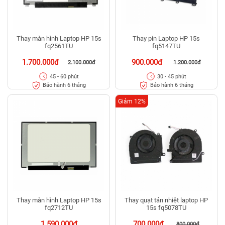
Thay màn hình Laptop HP 15s
Thay pin Laptop HP 15s
fq2561TU
fq5147TU
1.700.000đ
900.000đ
2.100.000đ
1.200.000đ
45 - 60 phút
30 - 45 phút
Bảo hành 6 tháng
Bảo hành 6 tháng
Giảm 12%
Thay màn hình Laptop HP 15s
Thay quạt tản nhiệt laptop HP
fq2712TU
15s fq5078TU
1.590.000đ
700.000đ
800.000đ