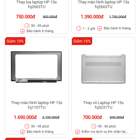
Thay loa laptop HP 15s
Thay màn hình laptop HP 15s
fq2663TU
fq2663TU
750.000đ
1.390.000đ
900.000đ
1.700.000đ
30 - 45 phút
Bảo hành 6 tháng
1 - 2 giờ
Bảo hành 6 tháng
Giảm 19%
Giảm 16%
Thay màn hình laptop HP 15s
Thay vỏ Laptop HP 15s
fq1107TU
fq5231TU
1.690.000đ
700.000đ
2.100.000đ
840.000đ
30 - 45 phút
45 - 60 phút
Bảo hành 6 tháng
Kiểm tra dịch vụ khi nhận lại
máy