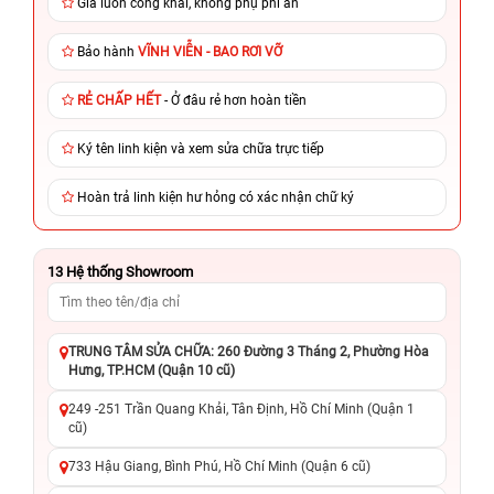
Giá luôn công khai, không phụ phí ẩn
Bảo hành
VĨNH VIỄN - BAO RƠI VỠ
RẺ CHẤP HẾT
- Ở đâu rẻ hơn hoàn tiền
Ký tên linh kiện và xem sửa chữa trực tiếp
Hoàn trả linh kiện hư hỏng có xác nhận chữ ký
13
Hệ thống Showroom
TRUNG TÂM SỬA CHỮA: 260 Đường 3 Tháng 2, Phường Hòa
Hưng, TP.HCM (Quận 10 cũ)
249 -251 Trần Quang Khải, Tân Định, Hồ Chí Minh (Quận 1
cũ)
733 Hậu Giang, Bình Phú, Hồ Chí Minh (Quận 6 cũ)