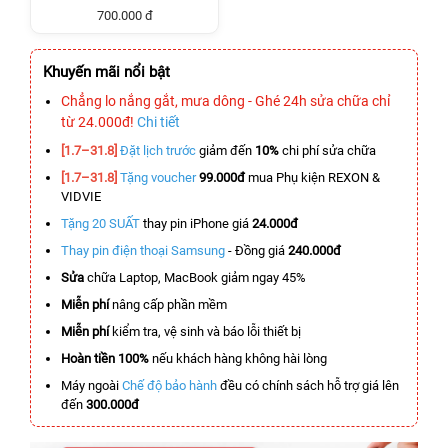
700.000 đ
Khuyến mãi nổi bật
Chẳng lo nắng gắt, mưa dông - Ghé 24h sửa chữa chỉ
từ 24.000đ!
Chi tiết
[1.7–31.8]
Đặt lịch trước
giảm đến
10%
chi phí sửa chữa
[1.7–31.8]
Tặng voucher
99.000đ
mua Phụ kiện REXON &
VIDVIE
Tặng 20 SUẤT
thay pin iPhone giá
24.000đ
Thay pin điện thoại Samsung
- Đồng giá
240.000đ
Sửa
chữa Laptop, MacBook giảm ngay 45%
Miễn phí
nâng cấp phần mềm
Miễn phí
kiểm tra, vệ sinh và báo lỗi thiết bị
Hoàn tiền 100%
nếu khách hàng không hài lòng
Máy ngoài
Chế độ bảo hành
đều có chính sách hỗ trợ giá lên
đến
300.000đ