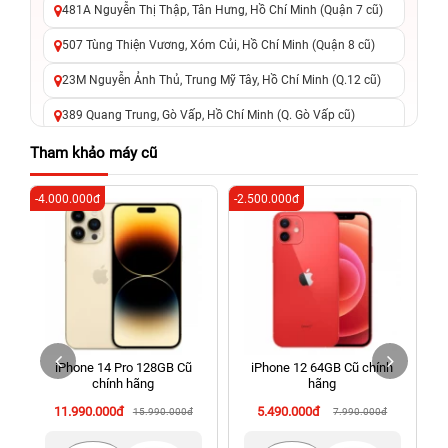
481A Nguyễn Thị Thập, Tân Hưng, Hồ Chí Minh (Quận 7 cũ)
507 Tùng Thiện Vương, Xóm Củi, Hồ Chí Minh (Quận 8 cũ)
23M Nguyễn Ảnh Thủ, Trung Mỹ Tây, Hồ Chí Minh (Q.12 cũ)
389 Quang Trung, Gò Vấp, Hồ Chí Minh (Q. Gò Vấp cũ)
625 - 625A Âu Cơ, Tân Phú, Hồ Chí Minh (Quận Tân Phú cũ)
Tham khảo máy cũ
326 Lê Văn Việt, Tăng Nhơn Phú, Hồ Chí Minh (Q.9 TP. Thủ
-4.000.000đ
-2.500.000đ
-5
Đức cũ)
256 Võ Văn Ngân, Thủ Đức, Hồ Chí Minh (Bình Thọ, TP. Thủ
Đức Cũ)
70 Nguyễn An Ninh, Dĩ An, Hồ Chí Minh (Bình Dương Cũ)
24h Vũng Tàu: 162A Ba Cu, Vũng Tàu, Hồ Chí Minh (TP. Vũng
Tàu cũ)
iPhone 14 Pro 128GB Cũ
iPhone 12 64GB Cũ chính
198 Hoàng Văn Thụ, Tân Sơn Nhất, Hồ Chí Minh (Tân Bình
chính hãng
hãng
cũ)
11.990.000đ
5.490.000đ
15.990.000đ
7.990.000đ