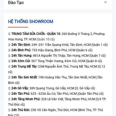
Đào Tạo
HỆ THỐNG SHOWROOM
TRUNG TÂM SỬA CHỮA - QUẬN 10:
260 Đường 3 Tháng 2, Phường
Hòa Hưng, TP. HCM
(Quận 10 cũ)
24h Tân Định:
249 -251 Trần Quang Khải, Tân Định, HCM (Quận 1 cũ)
24h Bình Phú:
733 Hậu Giang, Bình Phú, HCM (Quận 6 cũ)
24h Tân Hưng:
481A Nguyễn Thị Thập, Tân Hưng, HCM (Quận 7 cũ)
24h Xóm Củi:
507 Tùng Thiện Vương, Xóm Củi, HCM (Quận 8 cũ)
24h Trung Mỹ Tây:
23M Nguyễn Ảnh Thủ, Trung Mỹ Tây, HCM (Q.12
cũ)
24h Tân Sơn Nhất:
198 Hoàng Văn Thụ, Tân Sơn Nhất, HCM (Tân
Bình cũ)
24h Gò Vấp:
389 Quang Trung, Gò Vấp, HCM (Q. Gò Vấp cũ)
24h Tân Phú:
625 - 625A Âu Cơ, Tân Phú, HCM (Quận Tân Phú cũ)
24h Tăng Nhơn Phú:
326 Lê Văn Việt, Tăng Nhơn Phú, HCM (Q.9 TP.
Thủ Đức cũ)
24h Thủ Đức:
256 Võ Văn Ngân, Thủ Đức, HCM (Bình Thọ, TP. Thủ
Đức Cũ)