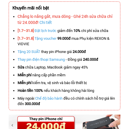
Khuyến mãi nổi bật
Chẳng lo nắng gắt, mưa dông - Ghé 24h sửa chữa chỉ
từ 24.000đ!
Chi tiết
[1.7–31.8]
Đặt lịch trước
giảm đến
10%
chi phí sửa chữa
[1.7–31.8]
Tặng voucher
99.000đ
mua Phụ kiện REXON &
VIDVIE
Tặng 20 SUẤT
thay pin iPhone giá
24.000đ
Thay pin điện thoại Samsung
- Đồng giá
240.000đ
Sửa
chữa Laptop, MacBook giảm ngay 45%
Miễn phí
nâng cấp phần mềm
Miễn phí
kiểm tra, vệ sinh và báo lỗi thiết bị
Hoàn tiền 100%
nếu khách hàng không hài lòng
Máy ngoài
Chế độ bảo hành
đều có chính sách hỗ trợ giá lên
đến
300.000đ