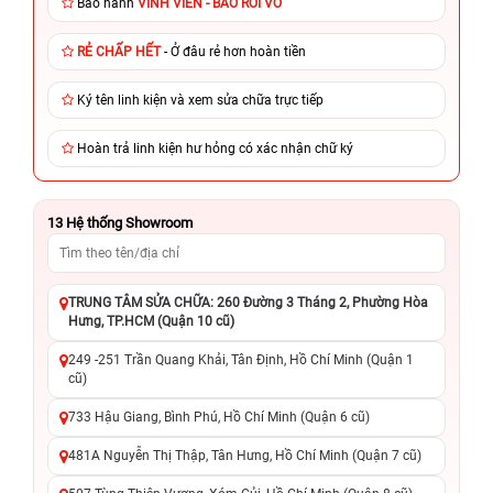
Bảo hành
VĨNH VIỄN - BAO RƠI VỠ
RẺ CHẤP HẾT
- Ở đâu rẻ hơn hoàn tiền
Ký tên linh kiện và xem sửa chữa trực tiếp
Hoàn trả linh kiện hư hỏng có xác nhận chữ ký
13
Hệ thống Showroom
TRUNG TÂM SỬA CHỮA: 260 Đường 3 Tháng 2, Phường Hòa
Hưng, TP.HCM (Quận 10 cũ)
249 -251 Trần Quang Khải, Tân Định, Hồ Chí Minh (Quận 1
cũ)
733 Hậu Giang, Bình Phú, Hồ Chí Minh (Quận 6 cũ)
481A Nguyễn Thị Thập, Tân Hưng, Hồ Chí Minh (Quận 7 cũ)