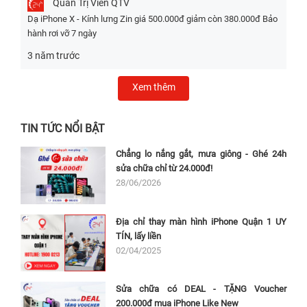
Quản Trị Viên
QTV
Dạ iPhone X - Kính lưng Zin giá 500.000đ giảm còn 380.000đ Bảo
hành rơi vỡ 7 ngày
3 năm trước
Xem thêm
TIN TỨC NỔI BẬT
Chẳng lo nắng gắt, mưa giông - Ghé 24h
sửa chữa chỉ từ 24.000đ!
28/06/2026
3. Dấu hiệu nhận biết lỗi cần thay kính lưng iPhone XS
Địa chỉ thay màn hình iPhone Quận 1 UY
Mặt kính bị vỡ, nứt hoặc rạn:
Xuất hiện các vết
TÍN, lấy liền
rạn, nứt hoặc vỡ trên kính lưng - đây là dấu
02/04/2025
hiệu rõ ràng nhất. Những vết vỡ, dù nhỏ, cũng
có thể lan rộng và gây nguy hiểm khi chạm
Sửa chữa có DEAL - TẶNG Voucher
vào.
200.000đ mua iPhone Like New