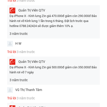
Trả lời
3 năm trước
kính, rất dễ vỡ khi bị rơi từ trên cao hoặc va mạnh
vào bề mặt cứng, góc tường, sàn nhà,...
Quản Trị Viên
QTV
Cấn do vật cứng sắc nhọn:
Khi để chung với chìa
Dạ iPhone X - Kính lưng Zin giá 470.000đ giảm còn 290.000đ Bảo
hành rơi vỡ Kính lưng 1 lần trong 6 tháng. Đặt lịch trước qua
khóa, dao cắt móng, hay các vật sắc nhọn trong túi
hotline 0788.242424 sẽ được giảm thêm 10% ạ.
xách hoặc ví, kính lưng có thể bị trầy, rạn và vỡ.
3 năm trước
Để trong túi quần chật:
Áp lực khi ngồi hoặc xe
chuyển động có thể khiến kính lưng bị nứt, đặc biệt
H W
là do môi trường chật hẹp khi để cùng nhiều đồ vật
Trả lời
3 năm trước
khác.
Quản Trị Viên
QTV
Không dùng ốp bảo vệ:
Người dùng thường bỏ qua
Dạ iPhone X - Kính lưng Zin giá 500.000đ giảm còn 350.000đ Bảo
ốp lưng để giữ vẻ đẹp nguyên bản, nhưng điều này
hành rơi vỡ 7 ngày
làm mất đi lớp bảo vệ chống sốc và giúp kính lưng
3 năm trước
dễ vỡ hơn.
Pin chai phồng (ít gặp hơn nhưng có thật):
Pin bị
Vũ Thị Thanh Tâm
phồng có thể đẩy sát mặt kính từ bên trong, làm
Trả lời
3 năm trước
kính nứt hoặc vỡ.