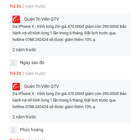
tại trung tâm.
Trả lời
2 năm trước
Quản Trị Viên
QTV
Dạ iPhone X - Kính lưng Zin giá 470.000đ giảm còn 290.000đ Bảo
hành rơi vỡ Kính lưng 1 lần trong 6 tháng. Đặt lịch trước qua
hotline 0788.242424 sẽ được giảm thêm 10% ạ.
2 năm trước
Ngay sau đó
Trả lời
2 năm trước
Quản Tri Viên
QTV
Dạ iPhone X - Kính lưng Zin giá 470.000đ giảm còn 290.000đ Bảo
hành rơi vỡ Kính lưng 1 lần trong 6 tháng. Đặt lịch trước qua
hotline 0788.242424 sẽ được giảm thêm 10% ạ.
2. Nguyên nhân dẫn đến tình trạng thay kính lưng iPhone
2 năm trước
XS
Phúc hoàng
Rơi, va đập mạnh:
iPhone XS có mặt lưng bằng