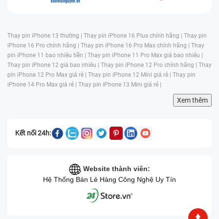
Kính lưng bị
Ngoài kính: khung bị
nứt, trầy xước
móp, sơn tróc, cong
nhẹ/mờ ố, bong
vênh, mất ron chống
Thay pin iPhone 13 thường |
Thay pin iPhone 16 Plus chính hãng |
Thay pin
Nguyên nhân
tróc lớp kính
iPhone 16 Pro chính hãng |
Thay pin iPhone 16 Pro Max chính hãng |
Thay
nước, hay muốn đổi
nhưng khung
pin iPhone 11 bao nhiêu tiền |
Thay pin iPhone 11 Pro Max giá bao nhiêu |
màu vỏ.
Thay pin iPhone 12 giá bao nhiêu |
Thay pin iPhone 12 Pro chính hãng |
Thay
vẫn tốt.
pin iPhone 12 Pro Max giá rẻ |
Thay pin iPhone 12 Mini giá rẻ |
Thay pin
Không ảnh
iPhone 14 Pro Max giá rẻ |
Thay pin iPhone 13 Mini giá rẻ |
hưởng khung
Xem thêm
- giữ được
Có thể mất tính
chống nước và
chống nước nếu
khung kim loại
khung/lớp ron không
Kết nối 24h:
nguyên bản.
khít sau thay . Tuy
Tác động đến
Sạc không dây,
nhiên nếu kỹ thuật
chức năng
Website thành viên:
chống nước tiếp
tốt và dùng linh kiện
Hệ Thống Bán Lẻ Hàng Công Nghệ Uy Tín
tục hoạt động
chất lượng, chức
tốt nếu thực
năng vẫn ổn định.
hiện đúng quy