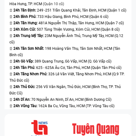
Hòa Hưng, TP. HCM
(Quận 10 cũ)
24h Tân Định:
249 -251 Trần Quang Khải, Tân Định, HCM (Quận 1 cũ)
24h Bình Phú:
733 Hậu Giang, Bình Phú, HCM (Quận 6 cũ)
24h Tân Hưng:
481A Nguyễn Thị Thập, Tân Hưng, HCM (Quận 7 cũ)
24h Xóm Củi:
507 Tùng Thiện Vương, Xóm Củi, HCM (Quận 8 cũ)
24h Trung Mỹ Tây:
23M Nguyễn Ảnh Thủ, Trung Mỹ Tây, HCM (Q.12
cũ)
4. Phân biệt giữa dịch vụ thay kính lưng với dịch vụ thay vỏ
24h Tân Sơn Nhất:
198 Hoàng Văn Thụ, Tân Sơn Nhất, HCM (Tân
iPhone XS
Bình cũ)
24h Gò Vấp:
389 Quang Trung, Gò Vấp, HCM (Q. Gò Vấp cũ)
Đặc điểm/Sản
Thay kính lưng
24h Tân Phú:
625 - 625A Âu Cơ, Tân Phú, HCM (Quận Tân Phú cũ)
Thay vỏ iPhone XS
phẩm
iPhone XS
24h Tăng Nhơn Phú:
326 Lê Văn Việt, Tăng Nhơn Phú, HCM (Q.9 TP.
Thủ Đức cũ)
Thay riêng
Thay toàn bộ mặt
24h Thủ Đức:
256 Võ Văn Ngân, Thủ Đức, HCM (Bình Thọ, TP. Thủ
phần mặt kính
kính + khung
Đức Cũ)
phía sau (lưng),
sườn - thường bao
24h Dĩ An:
70 Nguyễn An Ninh, Dĩ An, HCM (Bình Dương Cũ)
giữ nguyên
gồm cả vỏ bên ngoài
24h Vũng Tàu:
162A Ba Cu, Vũng Tàu, HCM (TP. Vũng Tàu cũ)
Định nghĩa
khung kim loại
hoàn chỉnh, thay thế
và các linh kiện
luôn phần khung
khác.
viền.