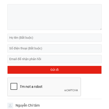
Địa chỉ thay kính lưng iPhone XS uy tín tại TP.
HCM
1. Giá cả và thời gian sửa chữa tại Bệnh Viện Điện Thoại,
Laptop 24h
Hiện tại,
Bệnh Viện Điện Thoại, Laptop 24h
đang cung
cấp dịch vụ
thay kính lưng iPhone
với mức giá cạnh
tranh và hợp lý. Để biết thêm chi tiết về chi phí và các
chương trình ưu đãi hiện hành, quý khách vui lòng liên
hệ qua
hotline 1900.0213
để được tư vấn và hỗ trợ kịp
thời.
Thời gian thay kính lưng iPhone XS tại
Bệnh Viện Điện
Thoại, Laptop 24h
thường dao động
9
0 phút
, tùy thuộc
Nguyễn Chí tâm
vào tình trạng cụ thể của thiết bị và lượng khách hàng