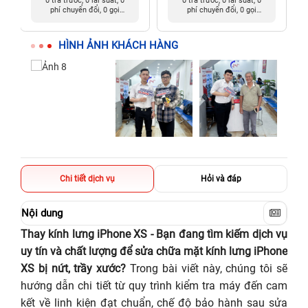
0 trả trước, 0 lãi suất, 0
0 trả trước, 0 lãi suất, 0
phí chuyển đổi, 0 gọi
phí chuyển đổi, 0 gọi
người thân
người thân
HÌNH ẢNH KHÁCH HÀNG
Chi tiết dịch vụ
Hỏi và đáp
Nội dung
Thay kính lưng iPhone XS - Bạn đang tìm kiếm dịch vụ
uy tín và chất lượng để sửa chữa mặt kính lưng iPhone
XS bị nứt, trầy xước?
Trong bài viết này, chúng tôi sẽ
hướng dẫn chi tiết từ quy trình kiểm tra máy đến cam
kết về linh kiện đạt chuẩn, chế độ bảo hành sau sửa