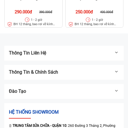
Cảm giác khi cầm không mịn, góc kính sắc
nhọn:
Nếu bạn nhận thấy khi vuốt nhẹ hoặc
290.000đ
250.000đ
390.000đ
400.000đ
dùng ngón tay sờ xung quanh lưng máy có
1 - 2 giờ
1 - 2 giờ
BH 12 tháng, bao rơi vỡ kính
BH 12 tháng, bao rơi vỡ kính
cảm giác gợn, sắc, không còn mịn như ban
lưng
lưng
đầu, đó là dấu hiệu kính đã bị nứt nhỏ.
Thông Tin Liên Hệ
Thông Tin & Chính Sách
Đào Tạo
HỆ THỐNG SHOWROOM
TRUNG TÂM SỬA CHỮA - QUẬN 10:
260 Đường 3 Tháng 2, Phường