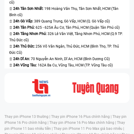
cũ)
24h Tân Sơn Nhất:
198 Hoàng Văn Thụ, Tân Sơn Nhất, HCM (Tân
Bình cũ)
24h Gò Vấp:
389 Quang Trung, Gò Vấp, HCM (Q. Gò Vấp cũ)
24h Tân Phú:
625 - 625A Âu Cơ, Tân Phú, HCM (Quận Tân Phú cũ)
24h Tăng Nhơn Phú:
326 Lê Văn Việt, Tăng Nhơn Phú, HCM (Q.9 TP.
Thủ Đức cũ)
24h Thủ Đức:
256 Võ Văn Ngân, Thủ Đức, HCM (Bình Thọ, TP. Thủ
Đức Cũ)
24h Dĩ An:
70 Nguyễn An Ninh, Dĩ An, HCM (Bình Dương Cũ)
24h Vũng Tàu:
162A Ba Cu, Vũng Tàu, HCM (TP. Vũng Tàu cũ)
Thay pin iPhone 13 thường |
Thay pin iPhone 16 Plus chính hãng |
Thay pin
iPhone 16 Pro chính hãng |
Thay pin iPhone 16 Pro Max chính hãng |
Thay
pin iPhone 11 bao nhiêu tiền |
Thay pin iPhone 11 Pro Max giá bao nhiêu |