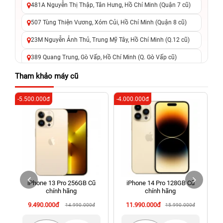
481A Nguyễn Thị Thập, Tân Hưng, Hồ Chí Minh (Quận 7 cũ)
507 Tùng Thiện Vương, Xóm Củi, Hồ Chí Minh (Quận 8 cũ)
23M Nguyễn Ảnh Thủ, Trung Mỹ Tây, Hồ Chí Minh (Q.12 cũ)
389 Quang Trung, Gò Vấp, Hồ Chí Minh (Q. Gò Vấp cũ)
625 - 625A Âu Cơ, Tân Phú, Hồ Chí Minh (Quận Tân Phú cũ)
Tham khảo máy cũ
326 Lê Văn Việt, Tăng Nhơn Phú, Hồ Chí Minh (Q.9 TP. Thủ
-5.500.000đ
-4.000.000đ
-6
Đức cũ)
256 Võ Văn Ngân, Thủ Đức, Hồ Chí Minh (Bình Thọ, TP. Thủ
Đức Cũ)
70 Nguyễn An Ninh, Dĩ An, Hồ Chí Minh (Bình Dương Cũ)
24h Vũng Tàu: 162A Ba Cu, Vũng Tàu, Hồ Chí Minh (TP. Vũng
Tàu cũ)
iPhone 13 Pro 256GB Cũ
iPhone 14 Pro 128GB Cũ
198 Hoàng Văn Thụ, Tân Sơn Nhất, Hồ Chí Minh (Tân Bình
chính hãng
chính hãng
cũ)
9.490.000đ
11.990.000đ
14.990.000đ
15.990.000đ