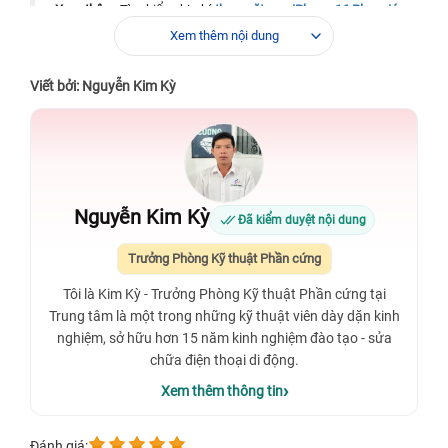
Xem thêm:
Tìm hiểu chi phí
thay mặt sau iPhone 16 Plus giá
bao nhiêu
tại trung tâm uy tín.
Xem thêm nội dung
Xem thêm
: Dịch vụ
thay kính lưng điện thoại
chất lượng cao.
Viết bởi: Nguyễn Kim Kỳ
Nguyễn Kim Kỳ
Đã kiểm duyệt nội dung
Trưởng Phòng Kỹ thuật Phần cứng
Tôi là Kim Kỳ - Trưởng Phòng Kỹ thuật Phần cứng tại
Trung tâm là một trong những kỹ thuật viên dày dặn kinh
nghiệm, sở hữu hơn 15 năm kinh nghiệm đào tạo - sửa
chữa điện thoại di động.
Xem thêm thông tin
Đánh giá: