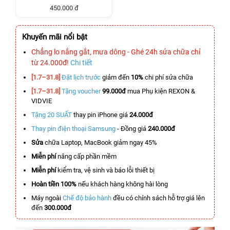
450.000 đ
Khuyến mãi nổi bật
Chẳng lo nắng gắt, mưa dông - Ghé 24h sửa chữa chỉ
từ 24.000đ!
Chi tiết
[1.7–31.8]
Đặt lịch trước
giảm đến
10%
chi phí sửa chữa
[1.7–31.8]
Tặng voucher
99.000đ
mua Phụ kiện REXON &
VIDVIE
Tặng 20 SUẤT
thay pin iPhone giá
24.000đ
Thay pin điện thoại Samsung
- Đồng giá
240.000đ
Sửa
chữa Laptop, MacBook giảm ngay 45%
Miễn phí
nâng cấp phần mềm
Miễn phí
kiểm tra, vệ sinh và báo lỗi thiết bị
Hoàn tiền 100%
nếu khách hàng không hài lòng
Máy ngoài
Chế độ bảo hành
đều có chính sách hỗ trợ giá lên
đến
300.000đ