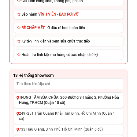
Giá luôn công khai, không phụ phí ẩn
Bảo hành
VĨNH VIỄN - BAO RƠI VỠ
RẺ CHẤP HẾT
- Ở đâu rẻ hơn hoàn tiền
Ký tên linh kiện và xem sửa chữa trực tiếp
Hoàn trả linh kiện hư hỏng có xác nhận chữ ký
13
Hệ thống Showroom
TRUNG TÂM SỬA CHỮA: 260 Đường 3 Tháng 2, Phường Hòa
Hưng, TP.HCM (Quận 10 cũ)
249 -251 Trần Quang Khải, Tân Định, Hồ Chí Minh (Quận 1
cũ)
733 Hậu Giang, Bình Phú, Hồ Chí Minh (Quận 6 cũ)